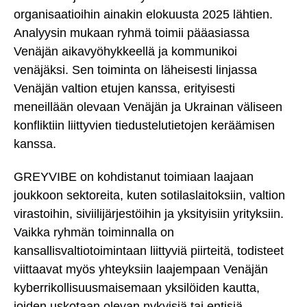
organisaatioihin ainakin elokuusta 2025 lähtien.
Analyysin mukaan ryhmä toimii pääasiassa
Venäjän aikavyöhykkeellä ja kommunikoi
venäjäksi. Sen toiminta on läheisesti linjassa
Venäjän valtion etujen kanssa, erityisesti
meneillään olevaan Venäjän ja Ukrainan väliseen
konfliktiin liittyvien tiedustelutietojen keräämisen
kanssa.
GREYVIBE on kohdistanut toimiaan laajaan
joukkoon sektoreita, kuten sotilaslaitoksiin, valtion
virastoihin, siviilijärjestöihin ja yksityisiin yrityksiin.
Vaikka ryhmän toiminnalla on
kansallisvaltiotoimintaan liittyviä piirteitä, todisteet
viittaavat myös yhteyksiin laajempaan Venäjän
kyberrikollisuusmaisemaan yksilöiden kautta,
joiden uskotaan olevan nykyisiä tai entisiä