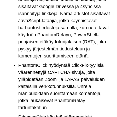
sisältävät Google Drivessa ja 4syncissä
isännöityjä linkkejä. Nämä arkistot sisältävät
JavaScript-lataajia, jotka käynnistävät
harhautustiedostoja samalla, kun ne ottavat
käyttöön PhantomRelayn, PowerShell-
pohjaisen etäkäyttötroijalaisen (RAT), joka
pystyy järjestelmän tiedusteluun ja
komentojen suorittamiseen etänä.
PhantomClick hyödyntää ClickFix-tyylisiä
väärennettyjä CAPTCHA-sivuja, joita
ylläpidetään Zoom- ja LAPAS-palveluiden
kaltaisilla verkkotunnuksilla. Uhreja
manipuloidaan suorittamaan komentoja,
jotka laukaisevat PhantomRelay-
tartuntaketjun.
PrincessClub käyttää väärennettyjä