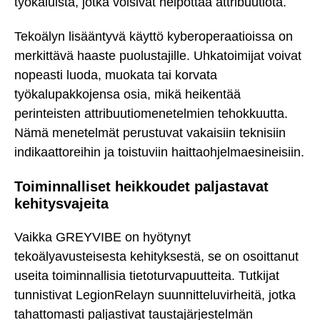
työkaluista, jotka voisivat helpottaa attribuutiota.
Tekoälyn lisääntyvä käyttö kyberoperaatioissa on
merkittävä haaste puolustajille. Uhkatoimijat voivat
nopeasti luoda, muokata tai korvata
työkalupakkojensa osia, mikä heikentää
perinteisten attribuutiomenetelmien tehokkuutta.
Nämä menetelmät perustuvat vakaisiin teknisiin
indikaattoreihin ja toistuviin haittaohjelmaesineisiin.
Toiminnalliset heikkoudet paljastavat
kehitysvajeita
Vaikka GREYVIBE on hyötynyt
tekoälyavusteisesta kehityksestä, se on osoittanut
useita toiminnallisia tietoturvapuutteita. Tutkijat
tunnistivat LegionRelayn suunnitteluvirheitä, jotka
tahattomasti paljastivat taustajärjestelmän