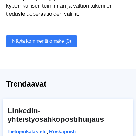
kyberrikollisen toiminnan ja valtion tukemien
tiedusteluoperaatioiden välillä.
Näytä kommenttilomake (0)
Trendaavat
LinkedIn-
yhteistyösähköpostihuijaus
Tietojenkalastelu
,
Roskaposti