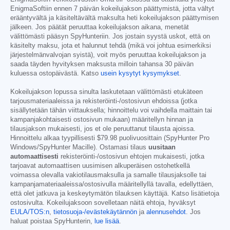
EnigmaSoftiin ennen 7 päivän kokeilujakson päättymistä, jotta vältyt
erääntyvältä ja käsiteltävältä maksulta heti kokeilujakson päättymisen
jälkeen. Jos päätät peruuttaa kokeilujakson aikana, menetät
välittömästi pääsyn SpyHunteriin. Jos jostain syystä uskot, että on
käsitelty maksu, jota et halunnut tehdä (mikä voi johtua esimerkiksi
järjestelmänvalvojan syistä), voit myös peruuttaa kokeilujakson ja
saada täyden hyvityksen maksusta milloin tahansa 30 päivän
kuluessa ostopäivästä. Katso
usein kysytyt kysymykset
.
Kokeilujakson lopussa sinulta laskutetaan välittömästi etukäteen
tarjousmateriaaleissa ja rekisteröinti-/ostosivun ehdoissa (jotka
sisällytetään tähän viittauksella; hinnoittelu voi vaihdella maittain tai
kampanjakohtaisesti ostosivun mukaan) määritellyn hinnan ja
tilausjakson mukaisesti, jos et ole peruuttanut tilausta ajoissa.
Hinnoittelu alkaa tyypillisesti
$79.98
puolivuosittain (SpyHunter Pro
Windows/SpyHunter Macille). Ostamasi tilaus
uusitaan
automaattisesti
rekisteröinti-/ostosivun ehtojen mukaisesti, jotka
tarjoavat automaattisen uusimisen alkuperäisen ostohetkellä
voimassa olevalla vakiotilausmaksulla ja samalle tilausjaksolle tai
kampanjamateriaaleissa/ostosivulla määritellyllä tavalla, edellyttäen,
että olet jatkuva ja keskeytymätön tilauksen käyttäjä. Katso lisätietoja
ostosivulta. Kokeilujaksoon sovelletaan näitä ehtoja, hyväksyt
EULA/TOS:n
,
tietosuoja-/evästekäytännön
ja
alennusehdot
. Jos
haluat poistaa SpyHunterin,
lue lisää
.