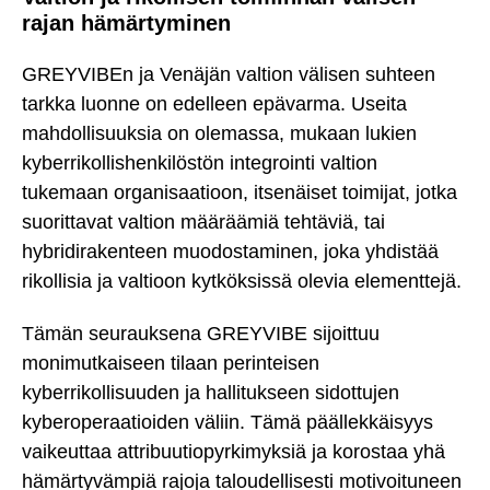
rajan hämärtyminen
GREYVIBEn ja Venäjän valtion välisen suhteen
tarkka luonne on edelleen epävarma. Useita
mahdollisuuksia on olemassa, mukaan lukien
kyberrikollishenkilöstön integrointi valtion
tukemaan organisaatioon, itsenäiset toimijat, jotka
suorittavat valtion määräämiä tehtäviä, tai
hybridirakenteen muodostaminen, joka yhdistää
rikollisia ja valtioon kytköksissä olevia elementtejä.
Tämän seurauksena GREYVIBE sijoittuu
monimutkaiseen tilaan perinteisen
kyberrikollisuuden ja hallitukseen sidottujen
kyberoperaatioiden väliin. Tämä päällekkäisyys
vaikeuttaa attribuutiopyrkimyksiä ja korostaa yhä
hämärtyvämpiä rajoja taloudellisesti motivoituneen