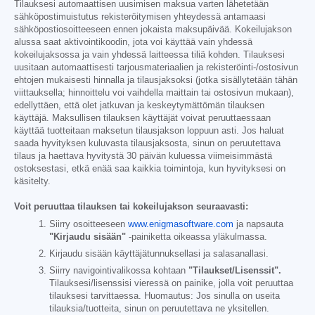
Tilauksesi automaattisen uusimisen maksua varten lähetetään
sähköpostimuistutus rekisteröitymisen yhteydessä antamaasi
sähköpostiosoitteeseen ennen jokaista maksupäivää. Kokeilujakson
alussa saat aktivointikoodin, jota voi käyttää vain yhdessä
kokeilujaksossa ja vain yhdessä laitteessa tiliä kohden. Tilauksesi
uusitaan automaattisesti tarjousmateriaalien ja rekisteröinti-/ostosivun
ehtojen mukaisesti hinnalla ja tilausjaksoksi (jotka sisällytetään tähän
viittauksella; hinnoittelu voi vaihdella maittain tai ostosivun mukaan),
edellyttäen, että olet jatkuvan ja keskeytymättömän tilauksen
käyttäjä. Maksullisen tilauksen käyttäjät voivat peruuttaessaan
käyttää tuotteitaan maksetun tilausjakson loppuun asti. Jos haluat
saada hyvityksen kuluvasta tilausjaksosta, sinun on peruutettava
tilaus ja haettava hyvitystä 30 päivän kuluessa viimeisimmästä
ostoksestasi, etkä enää saa kaikkia toimintoja, kun hyvityksesi on
käsitelty.
Voit peruuttaa tilauksen tai kokeilujakson seuraavasti:
Siirry osoitteeseen
www.enigmasoftware.com
ja napsauta
"Kirjaudu sisään"
-painiketta oikeassa yläkulmassa.
Kirjaudu sisään käyttäjätunnuksellasi ja salasanallasi.
Siirry navigointivalikossa kohtaan
"Tilaukset/Lisenssit".
Tilauksesi/lisenssisi vieressä on painike, jolla voit peruuttaa
tilauksesi tarvittaessa. Huomautus: Jos sinulla on useita
tilauksia/tuotteita, sinun on peruutettava ne yksitellen.