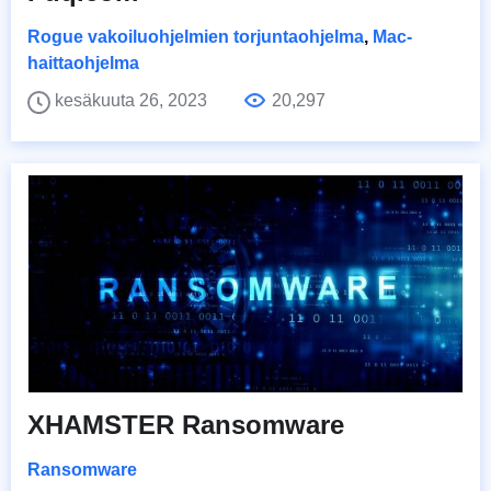
Rogue vakoiluohjelmien torjuntaohjelma
,
Mac-
haittaohjelma
kesäkuuta 26, 2023
20,297
XHAMSTER Ransomware
Ransomware