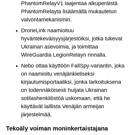
PhantomRelayV1 laajentaa alkuperäistä
PhantomRelayta lisäämällä mukautetun
valvontamekanismin.
DroneLink naamioituu
hyväntekeväisyysjärjestöiksi, jotka tukevat
Ukrainan asevoimia, ja toimittaa
WireGuardia LegionRelayn rinnalla.
Nebo ottaa käyttöön FallSpy-variantin, joka
on naamioitu venäjänkieliseksi
kirjautumisportaaliksi, jonka tarkoituksena
on todennäköisesti huijata Ukrainan
sotilashenkilöstöä uskomaan, että he
käyttävät laillista Venäjän armeijan
järjestelmää.
Tekoäly voiman moninkertaistajana