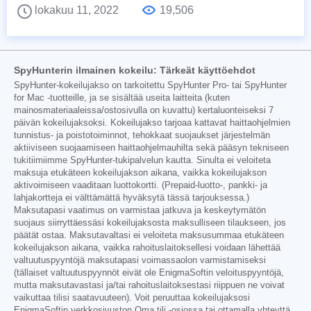
lokakuu 11, 2022
19,506
SpyHunterin ilmainen kokeilu: Tärkeät käyttöehdot
SpyHunter-kokeilujakso on tarkoitettu SpyHunter Pro- tai SpyHunter
for Mac -tuotteille, ja se sisältää useita laitteita (kuten
mainosmateriaaleissa/ostosivulla on kuvattu) kertaluonteiseksi 7
päivän kokeilujaksoksi. Kokeilujakso tarjoaa kattavat haittaohjelmien
tunnistus- ja poistotoiminnot, tehokkaat suojaukset järjestelmän
aktiiviseen suojaamiseen haittaohjelmauhilta sekä pääsyn tekniseen
tukitiimiimme SpyHunter-tukipalvelun kautta. Sinulta ei veloiteta
maksuja etukäteen kokeilujakson aikana, vaikka kokeilujakson
aktivoimiseen vaaditaan luottokortti. (Prepaid-luotto-, pankki- ja
lahjakortteja ei välttämättä hyväksytä tässä tarjouksessa.)
Maksutapasi vaatimus on varmistaa jatkuva ja keskeytymätön
suojaus siirryttäessäsi kokeilujaksosta maksulliseen tilaukseen, jos
päätät ostaa. Maksutavaltasi ei veloiteta maksusummaa etukäteen
kokeilujakson aikana, vaikka rahoituslaitoksellesi voidaan lähettää
valtuutuspyyntöjä maksutapasi voimassaolon varmistamiseksi
(tällaiset valtuutuspyynnöt eivät ole EnigmaSoftin veloituspyyntöjä,
mutta maksutavastasi ja/tai rahoituslaitoksestasi riippuen ne voivat
vaikuttaa tilisi saatavuuteen). Voit peruuttaa kokeilujaksosi
EnigmaSoftin verkkosivuston Oma tili -osiossa tai ottamalla yhteyttä