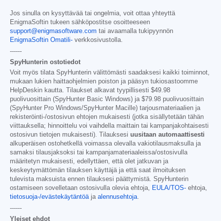
Jos sinulla on kysyttävää tai ongelmia, voit ottaa yhteyttä
EnigmaSoftin tukeen sähköpostitse osoitteeseen
support@enigmasoftware.com
tai avaamalla tukipyynnön
EnigmaSoftin Omatili-
verkkosivustolla.
------
SpyHunterin ostotiedot
Voit myös tilata SpyHunterin välittömästi saadaksesi kaikki toiminnot,
mukaan lukien haittaohjelmien poiston ja pääsyn tukiosastoomme
HelpDeskin kautta. Tilaukset alkavat tyypillisesti
$49.98
puolivuosittain (SpyHunter Basic Windows) ja
$79.98
puolivuosittain
(SpyHunter Pro Windows/SpyHunter Macille) tarjousmateriaalien ja
rekisteröinti-/ostosivun ehtojen mukaisesti (jotka sisällytetään tähän
viittauksella; hinnoittelu voi vaihdella maittain tai kampanjakohtaisesti
ostosivun tietojen mukaisesti). Tilauksesi
uusitaan automaattisesti
alkuperäisen ostohetkellä voimassa olevalla vakiotilausmaksulla ja
samaksi tilausjaksoksi tai kampanjamateriaaleissa/ostosivulla
määritetyn mukaisesti, edellyttäen, että olet jatkuvan ja
keskeytymättömän tilauksen käyttäjä ja että saat ilmoituksen
tulevista maksuista ennen tilauksesi päättymistä. SpyHunterin
ostamiseen sovelletaan ostosivulla olevia ehtoja,
EULA/TOS-
ehtoja,
tietosuoja-/evästekäytäntöä
ja
alennusehtoja
.
------
Yleiset ehdot