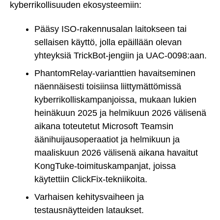
kyberrikollisuuden ekosysteemiin:
Pääsy ISO-rakennusalan laitokseen tai
sellaisen käyttö, jolla epäillään olevan
yhteyksiä TrickBot-jengiin ja UAC-0098:aan.
PhantomRelay-varianttien havaitseminen
näennäisesti toisiinsa liittymättömissä
kyberrikolliskampanjoissa, mukaan lukien
heinäkuun 2025 ja helmikuun 2026 välisenä
aikana toteutetut Microsoft Teamsin
äänihuijausoperaatiot ja helmikuun ja
maaliskuun 2026 välisenä aikana havaitut
KongTuke-toimituskampanjat, joissa
käytettiin ClickFix-tekniikoita.
Varhaisen kehitysvaiheen ja
testausnäytteiden lataukset.