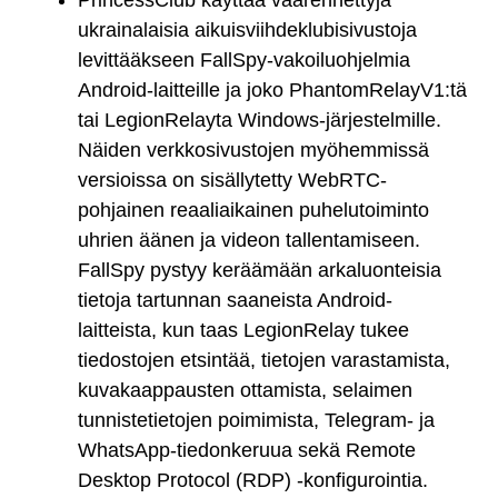
ukrainalaisia aikuisviihdeklubisivustoja
levittääkseen FallSpy-vakoiluohjelmia
Android-laitteille ja joko PhantomRelayV1:tä
tai LegionRelayta Windows-järjestelmille.
Näiden verkkosivustojen myöhemmissä
versioissa on sisällytetty WebRTC-
pohjainen reaaliaikainen puhelutoiminto
uhrien äänen ja videon tallentamiseen.
FallSpy pystyy keräämään arkaluonteisia
tietoja tartunnan saaneista Android-
laitteista, kun taas LegionRelay tukee
tiedostojen etsintää, tietojen varastamista,
kuvakaappausten ottamista, selaimen
tunnistetietojen poimimista, Telegram- ja
WhatsApp-tiedonkeruua sekä Remote
Desktop Protocol (RDP) -konfigurointia.