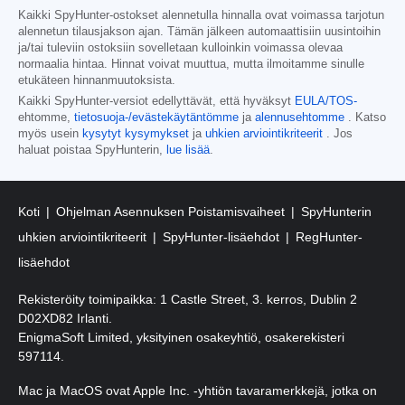
Kaikki SpyHunter-ostokset alennetulla hinnalla ovat voimassa tarjotun
alennetun tilausjakson ajan. Tämän jälkeen automaattisiin uusintoihin
ja/tai tuleviin ostoksiin sovelletaan kulloinkin voimassa olevaa
normaalia hintaa. Hinnat voivat muuttua, mutta ilmoitamme sinulle
etukäteen hinnanmuutoksista.
Kaikki SpyHunter-versiot edellyttävät, että hyväksyt
EULA/TOS-
ehtomme,
tietosuoja-/evästekäytäntömme
ja
alennusehtomme
. Katso
myös usein
kysytyt kysymykset
ja
uhkien arviointikriteerit
. Jos
haluat poistaa SpyHunterin,
lue lisää
.
Koti
Ohjelman Asennuksen Poistamisvaiheet
SpyHunterin
uhkien arviointikriteerit
SpyHunter-lisäehdot
RegHunter-
lisäehdot
Rekisteröity toimipaikka: 1 Castle Street, 3. kerros, Dublin 2
D02XD82 Irlanti.
EnigmaSoft Limited, yksityinen osakeyhtiö, osakerekisteri
597114.
Mac ja MacOS ovat Apple Inc. -yhtiön tavaramerkkejä, jotka on