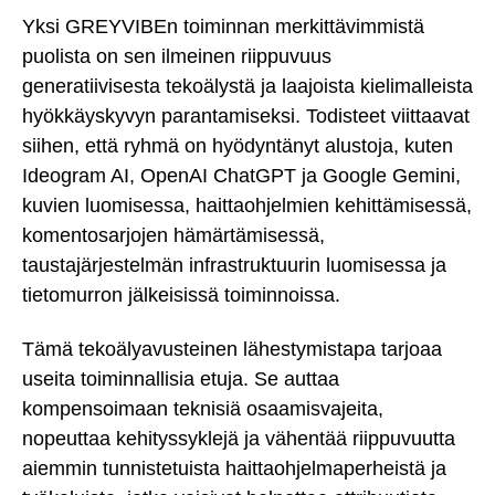
Yksi GREYVIBEn toiminnan merkittävimmistä
puolista on sen ilmeinen riippuvuus
generatiivisesta tekoälystä ja laajoista kielimalleista
hyökkäyskyvyn parantamiseksi. Todisteet viittaavat
siihen, että ryhmä on hyödyntänyt alustoja, kuten
Ideogram AI, OpenAI ChatGPT ja Google Gemini,
kuvien luomisessa, haittaohjelmien kehittämisessä,
komentosarjojen hämärtämisessä,
taustajärjestelmän infrastruktuurin luomisessa ja
tietomurron jälkeisissä toiminnoissa.
Tämä tekoälyavusteinen lähestymistapa tarjoaa
useita toiminnallisia etuja. Se auttaa
kompensoimaan teknisiä osaamisvajeita,
nopeuttaa kehityssyklejä ja vähentää riippuvuutta
aiemmin tunnistetuista haittaohjelmaperheistä ja