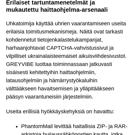
Erilaiset tartuntamenetelmät ja
mukautettu haittaohjelma-arsenaali
Uhkatoimija käyttää uhrien vaarantamiseen useita
erilaisia toimitusmekanismeja. Näitä ovat tarkasti
kohdennetut tietojenkalastelukampanjat,
harhaanjohtavat CAPTCHA-vahvistussivut ja
vilpilliset ukrainalaisteemaiset aikuisviihdesivustot.
GREYVIBE luottaa toiminnassaan jatkuvasti
sisäisesti kehitettyihin haittaohjelmiin,
latausohjelmiin ja hämärrystyökaluihin
välttääkseen havaitsemisen ja ylläpitääkseen
pääsyn vaarantuneisiin järjestelmiin.
Useita erillisiä hyökkäyskehyksiä on havaittu:
PhantomMail levittää haitallisia ZIP- ja RAR-
arkistoja huijaussähköpostien kautta, jotka