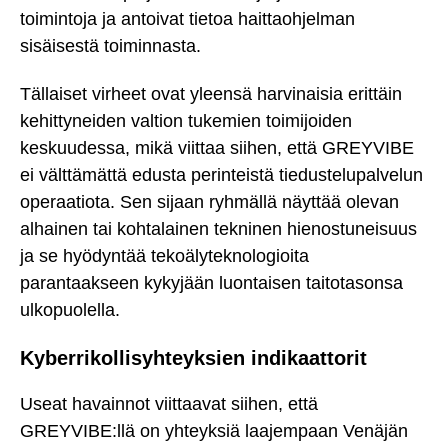
toimintoja ja antoivat tietoa haittaohjelman
sisäisestä toiminnasta.
Tällaiset virheet ovat yleensä harvinaisia erittäin
kehittyneiden valtion tukemien toimijoiden
keskuudessa, mikä viittaa siihen, että GREYVIBE
ei välttämättä edusta perinteistä tiedustelupalvelun
operaatiota. Sen sijaan ryhmällä näyttää olevan
alhainen tai kohtalainen tekninen hienostuneisuus
ja se hyödyntää tekoälyteknologioita
parantaakseen kykyjään luontaisen taitotasonsa
ulkopuolella.
Kyberrikollisyhteyksien indikaattorit
Useat havainnot viittaavat siihen, että
GREYVIBE:llä on yhteyksiä laajempaan Venäjän