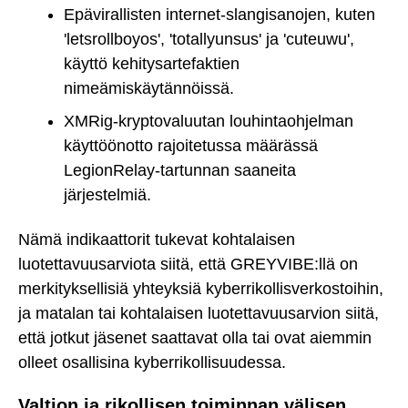
Epävirallisten internet-slangisanojen, kuten
'letsrollboyos', 'totallyunsus' ja 'cuteuwu',
käyttö kehitysartefaktien
nimeämiskäytännöissä.
XMRig-kryptovaluutan louhintaohjelman
käyttöönotto rajoitetussa määrässä
LegionRelay-tartunnan saaneita
järjestelmiä.
Nämä indikaattorit tukevat kohtalaisen
luotettavuusarviota siitä, että GREYVIBE:llä on
merkityksellisiä yhteyksiä kyberrikollisverkostoihin,
ja matalan tai kohtalaisen luotettavuusarvion siitä,
että jotkut jäsenet saattavat olla tai ovat aiemmin
olleet osallisina kyberrikollisuudessa.
Valtion ja rikollisen toiminnan välisen