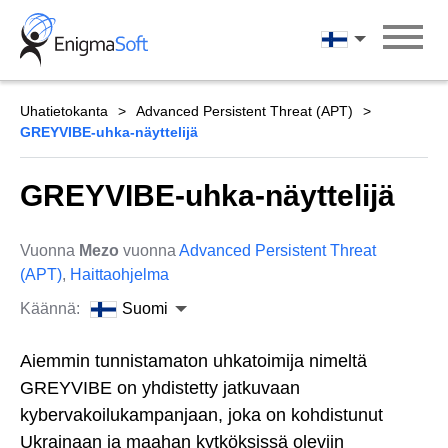
Skip
to
Suomi
content
Uhatietokanta
Advanced Persistent Threat (APT)
GREYVIBE-uhka-näyttelijä
GREYVIBE-uhka-näyttelijä
Vuonna
Mezo
vuonna
Advanced Persistent Threat
(APT)
,
Haittaohjelma
Käännä:
Suomi
Aiemmin tunnistamaton uhkatoimija nimeltä
GREYVIBE on yhdistetty jatkuvaan
kybervakoilukampanjaan, joka on kohdistunut
Ukrainaan ja maahan kytköksissä oleviin