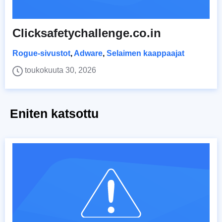
Clicksafetychallenge.co.in
Rogue-sivustot
,
Adware
,
Selaimen kaappaajat
toukokuuta 30, 2026
Eniten katsottu