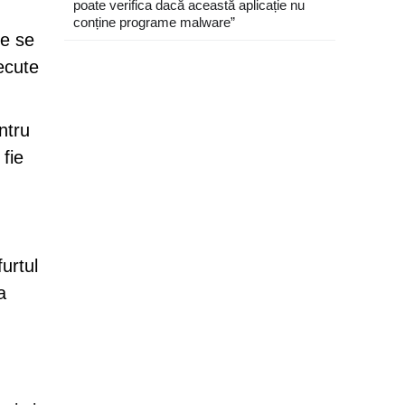
poate verifica dacă această aplicație nu
conține programe malware”
re se
ecute
ntru
fie
urtul
a