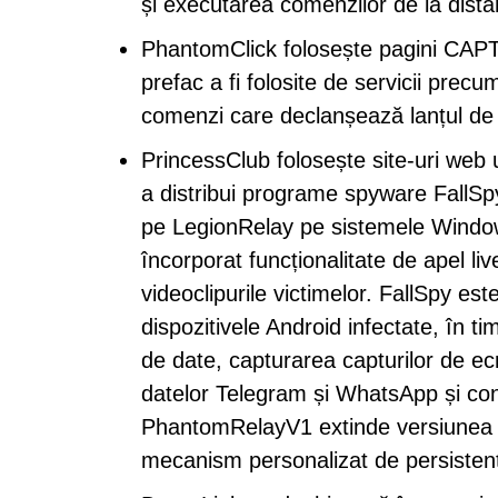
și executarea comenzilor de la dista
PhantomClick folosește pagini CAPTC
prefac a fi folosite de servicii pr
comenzi care declanșează lanțul de 
PrincessClub folosește site-uri web 
a distribui programe spyware FallSp
pe LegionRelay pe sistemele Windows
încorporat funcționalitate de apel 
videoclipurile victimelor. FallSpy est
dispozitivele Android infectate, în t
de date, capturarea capturilor de ec
datelor Telegram și WhatsApp și co
PhantomRelayV1 extinde versiunea 
mecanism personalizat de persisten