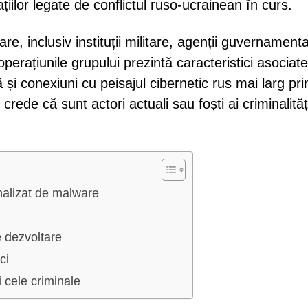
țiilor legate de conflictul ruso-ucrainean în curs.
 inclusiv instituții militare, agenții guvernamenta
 operațiunile grupului prezintă caracteristici asociat
ă și conexiuni cu peisajul cibernetic rus mai larg pri
ede că sunt actori actuali sau foști ai criminalități
nalizat de malware
e dezvoltare
ci
i cele criminale