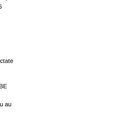
6
ctate
IBE
au au