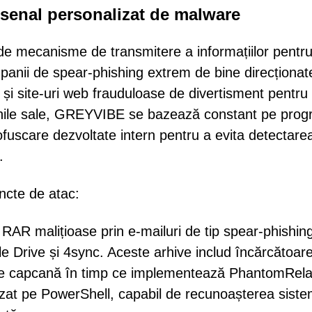
rsenal personalizat de malware
 de mecanisme de transmitere a informațiilor pentr
anii de spear-phishing extrem de bine direcționat
și site-uri web frauduloase de divertisment pentru 
iunile sale, GREYVIBE se bazează constant pe pro
fuscare dezvoltate intern pentru a evita detectarea
.
incte de atac:
 RAR malițioase prin e-mailuri de tip spear-phishin
le Drive și 4sync. Aceste arhive includ încărcătoar
e capcană în timp ce implementează PhantomRela
azat pe PowerShell, capabil de recunoașterea siste