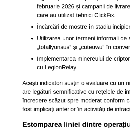
februarie 2026 și campanii de livrar
care au utilizat tehnici ClickFix.
Încărcări de mostre în stadiu incipie
Utilizarea unor termeni informali de 
„totallyunsus” și „cuteuwu” în conven
Implementarea minereului de cripto
cu LegionRelay.
Acești indicatori susțin o evaluare cu u
are legături semnificative cu rețelele de in
încredere scăzut spre moderat conform căr
fost implicați anterior în activități de infrac
Estomparea liniei dintre operațiu