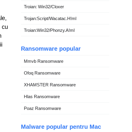
Troian: Win32/Cloxer
le,
Trojan:Script/Wacatac.H!ml
e cu
Troian:Win32/Phonzy.A!ml
n
i
Ransomware popular
Mmvb Ransomware
Ofoq Ransomware
XHAMSTER Ransomware
Hlas Ransomware
Poaz Ransomware
Malware popular pentru Mac