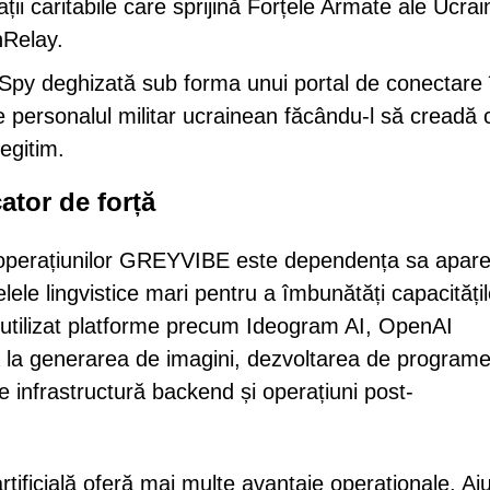
i caritabile care sprijină Forțele Armate ale Ucrain
nRelay.
Spy deghizată sub forma unui portal de conectare 
e personalul militar ucrainean făcându-l să creadă 
egitim.
cator de forță
e operațiunilor GREYVIBE este dependența sa apar
elele lingvistice mari pentru a îmbunătăți capacități
 utilizat platforme precum Ideogram AI, OpenAI
 la generarea de imagini, dezvoltarea de program
e infrastructură backend și operațiuni post-
tificială oferă mai multe avantaje operaționale. Aju