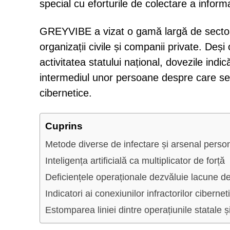
special cu eforturile de colectare a informa
GREYVIBE a vizat o gamă largă de sectoare,
organizații civile și companii private. Deși
activitatea statului național, dovezile indic
intermediul unor persoane despre care se cr
cibernetice.
Cuprins
Metode diverse de infectare și arsenal perso
Inteligența artificială ca multiplicator de forță
Deficiențele operaționale dezvăluie lacune d
Indicatori ai conexiunilor infractorilor ciberneti
Estomparea liniei dintre operațiunile statale ș