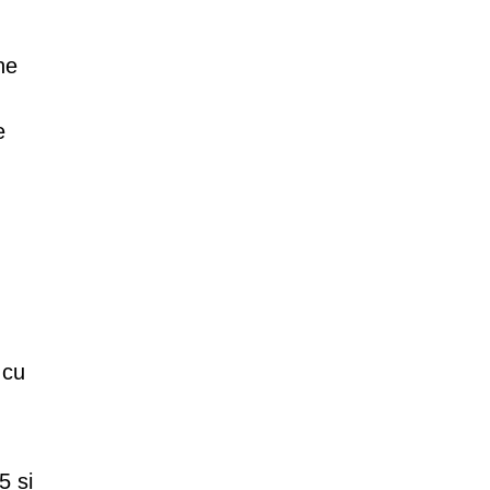
ne
e
 cu
5 și