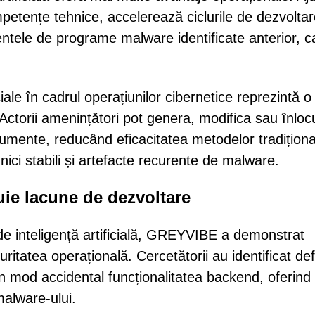
tențe tehnice, accelerează ciclurile de dezvoltar
entele de programe malware identificate anterior, c
ciale în cadrul operațiunilor cibernetice reprezintă o
Actorii amenințători pot genera, modifica sau înloc
rumente, reducând eficacitatea metodelor tradițion
nici stabili și artefacte recurente de malware.
uie lacune de dezvoltare
 de inteligență artificială, GREYVIBE a demonstrat
uritatea operațională. Cercetătorii au identificat de
 mod accidental funcționalitatea backend, oferind
malware-ului.