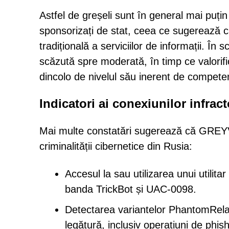
Astfel de greșeli sunt în general mai puțin 
sponsorizați de stat, ceea ce sugerează
tradițională a serviciilor de informații. În
scăzută spre moderată, în timp ce valorific
dincolo de nivelul său inerent de compete
Indicatori ai conexiunilor infract
Mai multe constatări sugerează că GREYVI
criminalității cibernetice din Rusia:
Accesul la sau utilizarea unui utilita
banda TrickBot și UAC-0098.
Detectarea variantelor PhantomRelay
legătură, inclusiv operațiuni de phis