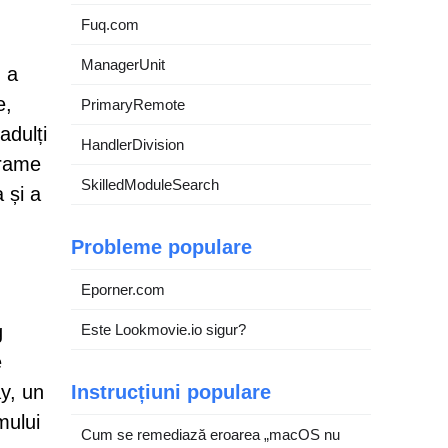
Fuq.com
ManagerUnit
u a
e,
PrimaryRemote
adulți
HandlerDivision
grame
SkilledModuleSearch
 și a
Probleme populare
Eporner.com
g
Este Lookmovie.io sigur?
e
y, un
Instrucțiuni populare
mului
Cum se remediază eroarea „macOS nu