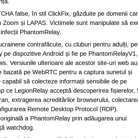
nță.
HA false, în stil ClickFix, găzduite pe domenii ca
ecum Zoom și LAPAS. Victimele sunt manipulate să ex
infecții PhantomRelay.
ucrainene contrafăcute, cu cluburi pentru adulți, pe
y pe dispozitive Android și fie pe PhantomRelayV1, 
. Versiunile ulterioare ale acestor site-uri web au
live bazată pe WebRTC pentru a captura sunetul și
e capabil să colecteze informații sensibile de pe
imp ce LegionRelay acceptă descoperirea fișierelor, f
ran, extragerea acreditărilor browserului, colectare
nfigurarea Remote Desktop Protocol (RDP).
originală a PhantomRelay prin adăugarea unui
ță watchdog.