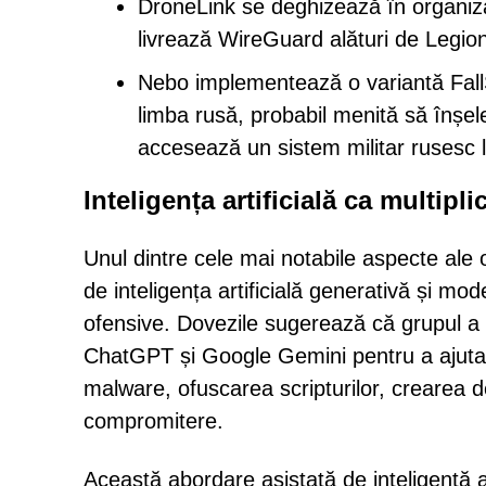
DroneLink se deghizează în organizați
livrează WireGuard alături de Legio
Nebo implementează o variantă Fall
limba rusă, probabil menită să înșel
accesează un sistem militar rusesc l
Inteligența artificială ca multipli
Unul dintre cele mai notabile aspecte al
de inteligența artificială generativă și mod
ofensive. Dovezile sugerează că grupul a
ChatGPT și Google Gemini pentru a ajuta
malware, ofuscarea scripturilor, crearea d
compromitere.
Această abordare asistată de inteligență ar