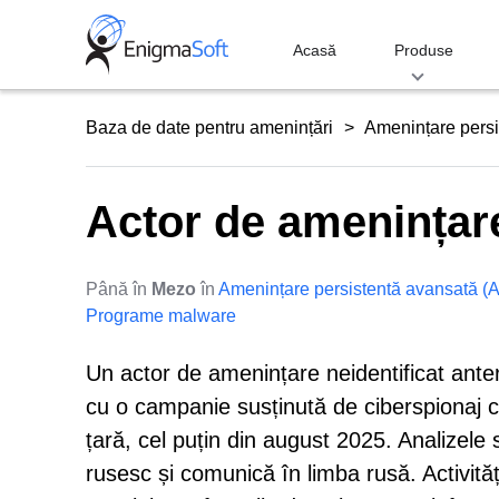
Skip
to
Acasă
Produse
content
Baza de date pentru amenințări
Amenințare persi
Actor de amenința
Până în
Mezo
în
Amenințare persistentă avansată (
Programe malware
Un actor de amenințare neidentificat ant
cu o campanie susținută de ciberspionaj c
țară, cel puțin din august 2025. Analizele
rusesc și comunică în limba rusă. Activități