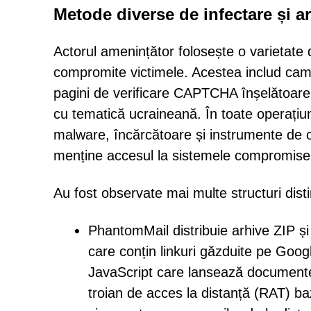
Metode diverse de infectare și a
Actorul amenințător folosește o varietate
compromite victimele. Acestea includ camp
pagini de verificare CAPTCHA înșelătoare 
cu tematică ucraineană. În toate operaț
malware, încărcătoare și instrumente de o
menține accesul la sistemele compromise
Au fost observate mai multe structuri dist
PhantomMail distribuie arhive ZIP și
care conțin linkuri găzduite pe Goog
JavaScript care lansează document
troian de acces la distanță (RAT) b