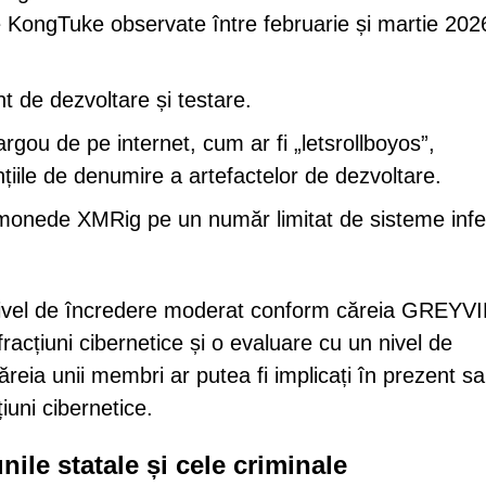
e KongTuke observate între februarie și martie 202
nt de dezvoltare și testare.
argou de pe internet, cum ar fi „letsrollboyos”,
țiile de denumire a artefactelor de dezvoltare.
monede XMRig pe un număr limitat de sisteme infe
n nivel de încredere moderat conform căreia GREYV
fracțiuni cibernetice și o evaluare cu un nivel de
eia unii membri ar putea fi implicați în prezent s
țiuni cibernetice.
nile statale și cele criminale