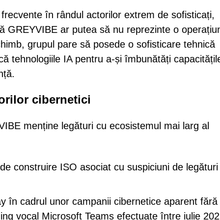
frecvente în rândul actorilor extrem de sofisticați,
 că GREYVIBE ar putea să nu reprezinte o operațiu
 schimb, grupul pare să posede o sofisticare tehnică
ă tehnologiile IA pentru a-și îmbunătăți capacitățil
nță.
orilor cibernetici
BE menține legături cu ecosistemul mai larg al
r de construire ISO asociat cu suspiciuni de legături
 în cadrul unor campanii cibernetice aparent fără
hing vocal Microsoft Teams efectuate între iulie 202