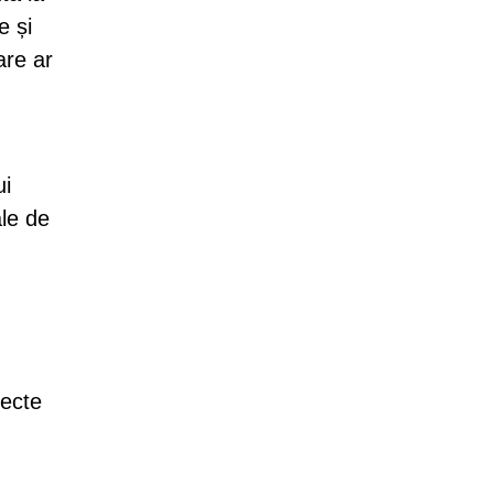
e și
are ar
ui
ale de
fecte