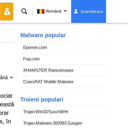
Căutare
Română
Autentificare
Malware popular
Eporner.com
Fuq.com
XHAMSTER Ransomware
ână
CraxsRAT Mobile Malware
ociat
Troieni populari
ceastă
Trojan:Win32/Suschil!rfn
orar
s, în
Trojan.Malware.300983.Susgen