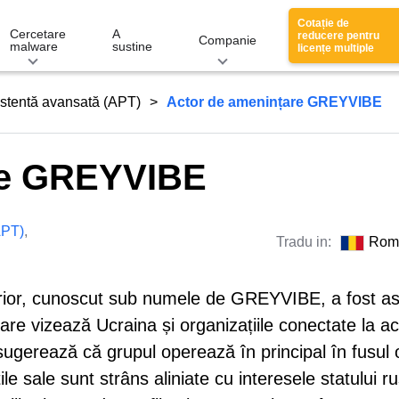
Cotație de
Cercetare
A
reducere pentru
Companie
malware
sustine
licențe multiple
stentă avansată (APT)
Actor de amenințare GREYVIBE
re GREYVIBE
APT)
,
Tradu in:
Rom
erior, cunoscut sub numele de GREYVIBE, a fost as
are vizează Ucraina și organizațiile conectate la a
 sugerează că grupul operează în principal în fusul 
le sale sunt strâns aliniate cu interesele statului ru