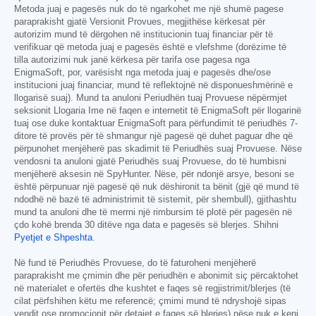
Metoda juaj e pagesës nuk do të ngarkohet me një shumë pagese
paraprakisht gjatë Versionit Provues, megjithëse kërkesat për
autorizim mund të dërgohen në institucionin tuaj financiar për të
verifikuar që metoda juaj e pagesës është e vlefshme (dorëzime të
tilla autorizimi nuk janë kërkesa për tarifa ose pagesa nga
EnigmaSoft, por, varësisht nga metoda juaj e pagesës dhe/ose
institucioni juaj financiar, mund të reflektojnë në disponueshmërinë e
llogarisë suaj). Mund ta anuloni Periudhën tuaj Provuese nëpërmjet
seksionit Llogaria Ime në faqen e internetit të EnigmaSoft për llogarinë
tuaj ose duke kontaktuar EnigmaSoft para përfundimit të periudhës 7-
ditore të provës për të shmangur një pagesë që duhet paguar dhe që
përpunohet menjëherë pas skadimit të Periudhës suaj Provuese. Nëse
vendosni ta anuloni gjatë Periudhës suaj Provuese, do të humbisni
menjëherë aksesin në SpyHunter. Nëse, për ndonjë arsye, besoni se
është përpunuar një pagesë që nuk dëshironit ta bënit (gjë që mund të
ndodhë në bazë të administrimit të sistemit, për shembull), gjithashtu
mund ta anuloni dhe të merrni një rimbursim të plotë për pagesën në
çdo kohë brenda 30 ditëve nga data e pagesës së blerjes. Shihni
Pyetjet e Shpeshta
.
Në fund të Periudhës Provuese, do të faturoheni menjëherë
paraprakisht me çmimin dhe për periudhën e abonimit siç përcaktohet
në materialet e ofertës dhe kushtet e faqes së regjistrimit/blerjes (të
cilat përfshihen këtu me referencë; çmimi mund të ndryshojë sipas
vendit ose promocionit për detajet e faqes së blerjes) nëse nuk e keni