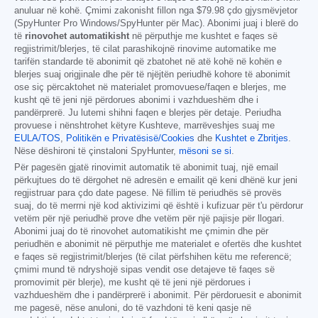
anuluar në kohë. Çmimi zakonisht fillon nga
$79.98
çdo gjysmëvjetor
(SpyHunter Pro Windows/SpyHunter për Mac). Abonimi juaj i blerë do
të
rinovohet automatikisht
në përputhje me kushtet e faqes së
regjistrimit/blerjes, të cilat parashikojnë rinovime automatike me
tarifën standarde të abonimit që zbatohet në atë kohë në kohën e
blerjes suaj origjinale dhe për të njëjtën periudhë kohore të abonimit
ose siç përcaktohet në materialet promovuese/faqen e blerjes, me
kusht që të jeni një përdorues abonimi i vazhdueshëm dhe i
pandërprerë. Ju lutemi shihni faqen e blerjes për detaje. Periudha
provuese i nënshtrohet këtyre Kushteve, marrëveshjes suaj me
EULA/TOS
,
Politikën e Privatësisë/Cookies
dhe
Kushtet e Zbritjes
.
Nëse dëshironi të çinstaloni SpyHunter,
mësoni se si
.
Për pagesën gjatë rinovimit automatik të abonimit tuaj, një email
përkujtues do të dërgohet në adresën e emailit që keni dhënë kur jeni
regjistruar para çdo date pagese. Në fillim të periudhës së provës
suaj, do të merrni një kod aktivizimi që është i kufizuar për t'u përdorur
vetëm për një periudhë prove dhe vetëm për një pajisje për llogari.
Abonimi juaj do të rinovohet automatikisht me çmimin dhe për
periudhën e abonimit në përputhje me materialet e ofertës dhe kushtet
e faqes së regjistrimit/blerjes (të cilat përfshihen këtu me referencë;
çmimi mund të ndryshojë sipas vendit ose detajeve të faqes së
promovimit për blerje), me kusht që të jeni një përdorues i
vazhdueshëm dhe i pandërprerë i abonimit. Për përdoruesit e abonimit
me pagesë, nëse anuloni, do të vazhdoni të keni qasje në