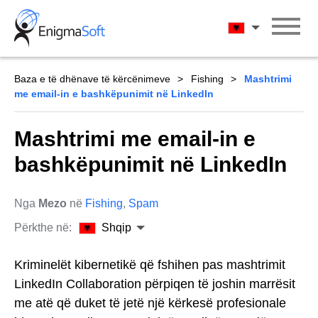
Skip
to
Shqip
content
Baza e të dhënave të kërcënimeve
Fishing
Mashtrimi
me email-in e bashkëpunimit në LinkedIn
Mashtrimi me email-in e
bashkëpunimit në LinkedIn
Nga
Mezo
në
Fishing
,
Spam
Përkthe në:
Shqip
Kriminelët kibernetikë që fshihen pas mashtrimit
LinkedIn Collaboration përpiqen të joshin marrësit
me atë që duket të jetë një kërkesë profesionale