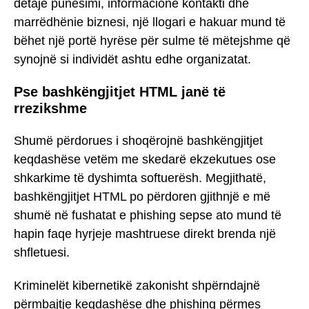
detaje punësimi, informacione kontakti dhe
marrëdhënie biznesi, një llogari e hakuar mund të
bëhet një portë hyrëse për sulme të mëtejshme që
synojnë si individët ashtu edhe organizatat.
Pse bashkëngjitjet HTML janë të
rrezikshme
Shumë përdorues i shoqërojnë bashkëngjitjet
keqdashëse vetëm me skedarë ekzekutues ose
shkarkime të dyshimta softuerësh. Megjithatë,
bashkëngjitjet HTML po përdoren gjithnjë e më
shumë në fushatat e phishing sepse ato mund të
hapin faqe hyrjeje mashtruese direkt brenda një
shfletuesi.
Kriminelët kibernetikë zakonisht shpërndajnë
përmbajtje keqdashëse dhe phishing përmes