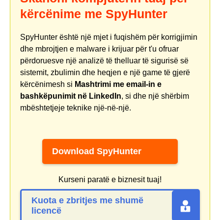
kërcënime me SpyHunter
SpyHunter është një mjet i fuqishëm për korrigjimin
dhe mbrojtjen e malware i krijuar për t'u ofruar
përdoruesve një analizë të thelluar të sigurisë së
sistemit, zbulimin dhe heqjen e një game të gjerë
kërcënimesh si
Mashtrimi me email-in e
bashkëpunimit në LinkedIn
, si dhe një shërbim
mbështetjeje teknike një-në-një.
Download SpyHunter
Kurseni paratë e biznesit tuaj!
Kuota e zbritjes me shumë
licencë