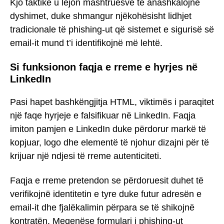
Kjo taktikë u lejon mashtruesve të anashkalojnë
dyshimet, duke shmangur njëkohësisht lidhjet
tradicionale të phishing-ut që sistemet e sigurisë së
email-it mund t’i identifikojnë më lehtë.
Si funksionon faqja e rreme e hyrjes në
LinkedIn
Pasi hapet bashkëngjitja HTML, viktimës i paraqitet
një faqe hyrjeje e falsifikuar në LinkedIn. Faqja
imiton pamjen e LinkedIn duke përdorur markë të
kopjuar, logo dhe elementë të njohur dizajni për të
krijuar një ndjesi të rreme autenticiteti.
Faqja e rreme pretendon se përdoruesit duhet të
verifikojnë identitetin e tyre duke futur adresën e
email-it dhe fjalëkalimin përpara se të shikojnë
kontratën. Meqenëse formulari i phishing-ut