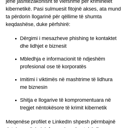
jenë jashtëzakonisht të vlefshme për kriminelët
kibernetikë. Pasi sulmuesit fitojnë akses, ata mund
ta përdorin llogarinë për qëllime të shumta
keqdashëse, duke përfshirë:
Dërgimi i mesazheve phishing te kontaktet
dhe lidhjet e biznesit
Mbledhja e informacionit të ndjeshëm
profesional ose të korporatës
Imitimi i viktimës në mashtrime të lidhura
me biznesin
Shitja e llogarive të kompromentuara në
tregjet nëntokësore të krimit kibernetik
Meqenëse profilet e LinkedIn shpesh përmbajnë