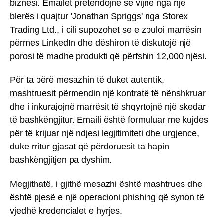
biznesi. Emailet pretendojnë se vijnë nga një
blerës i quajtur 'Jonathan Spriggs' nga Storex
Trading Ltd., i cili supozohet se e zbuloi marrësin
përmes LinkedIn dhe dëshiron të diskutojë një
porosi të madhe produkti që përfshin 12,000 njësi.
Për ta bërë mesazhin të duket autentik,
mashtruesit përmendin një kontratë të nënshkruar
dhe i inkurajojnë marrësit të shqyrtojnë një skedar
të bashkëngjitur. Emaili është formuluar me kujdes
për të krijuar një ndjesi legjitimiteti dhe urgjence,
duke rritur gjasat që përdoruesit ta hapin
bashkëngjitjen pa dyshim.
Megjithatë, i gjithë mesazhi është mashtrues dhe
është pjesë e një operacioni phishing që synon të
vjedhë kredencialet e hyrjes.