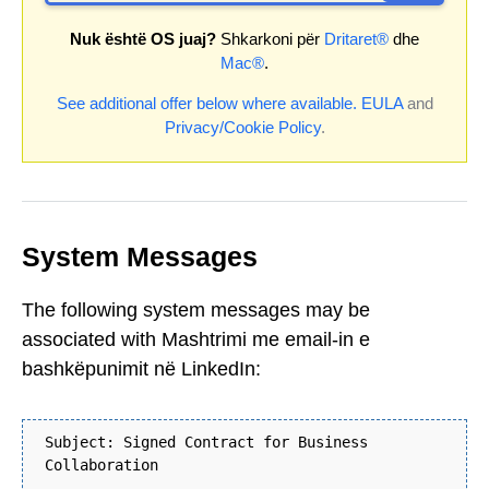
Nuk është OS juaj?
Shkarkoni për
Dritaret®
dhe
Mac®
.
See additional offer below where available.
EULA
and
Privacy/Cookie Policy
.
System Messages
The following system messages may be
associated with Mashtrimi me email-in e
bashkëpunimit në LinkedIn:
Subject: Signed Contract for Business
Collaboration