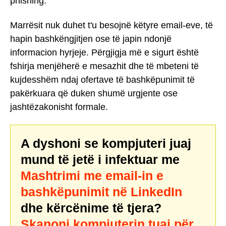
phishing.
Marrësit nuk duhet t'u besojnë këtyre email-eve, të
hapin bashkëngjitjen ose të japin ndonjë
informacion hyrjeje. Përgjigja më e sigurt është
fshirja menjëherë e mesazhit dhe të mbeteni të
kujdesshëm ndaj ofertave të bashkëpunimit të
pakërkuara që duken shumë urgjente ose
jashtëzakonisht formale.
A dyshoni se kompjuteri juaj
mund të jetë i infektuar me
Mashtrimi me email-in e
bashkëpunimit në LinkedIn
dhe kërcënime të tjera?
Skanoni kompjuterin tuaj për