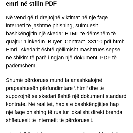
emri në stilin PDF
Në vend që t'i drejtojnë viktimat në një faqe
interneti të jashtme phishing, sulmuesit
bashkëngjitin një skedar HTML të dëmshëm të
quajtur 'LinkedIn_Buyer_Contract_33110.pdf.html'.
Emri i skedarit është qëllimisht mashtrues sepse
në shikim të parë i ngjan një dokumenti PDF të
padëmshëm.
Shumë përdorues mund ta anashkalojnë
prapashtesën përfundimtare '.html' dhe të
supozojnë se skedari është një dokument standard
kontrate. Në realitet, hapja e bashkëngjitjes hap
një faqe phishing të ruajtur lokalisht direkt brenda
shfletuesit të internetit të përdoruesit.