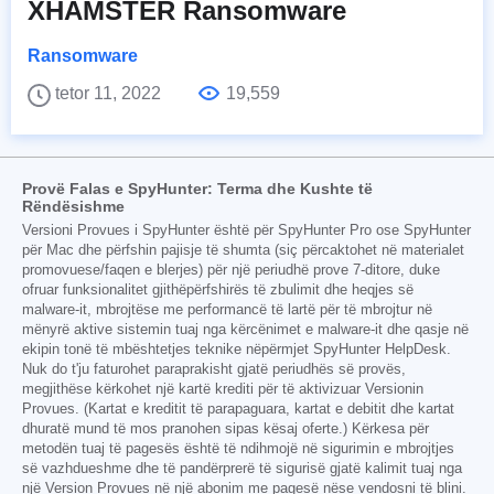
XHAMSTER Ransomware
Ransomware
tetor 11, 2022
19,559
Provë Falas e SpyHunter: Terma dhe Kushte të
Rëndësishme
Versioni Provues i SpyHunter është për SpyHunter Pro ose SpyHunter
për Mac dhe përfshin pajisje të shumta (siç përcaktohet në materialet
promovuese/faqen e blerjes) për një periudhë prove 7-ditore, duke
ofruar funksionalitet gjithëpërfshirës të zbulimit dhe heqjes së
malware-it, mbrojtëse me performancë të lartë për të mbrojtur në
mënyrë aktive sistemin tuaj nga kërcënimet e malware-it dhe qasje në
ekipin tonë të mbështetjes teknike nëpërmjet SpyHunter HelpDesk.
Nuk do t'ju faturohet paraprakisht gjatë periudhës së provës,
megjithëse kërkohet një kartë krediti për të aktivizuar Versionin
Provues. (Kartat e kreditit të parapaguara, kartat e debitit dhe kartat
dhuratë mund të mos pranohen sipas kësaj oferte.) Kërkesa për
metodën tuaj të pagesës është të ndihmojë në sigurimin e mbrojtjes
së vazhdueshme dhe të pandërprerë të sigurisë gjatë kalimit tuaj nga
një Version Provues në një abonim me pagesë nëse vendosni të blini.