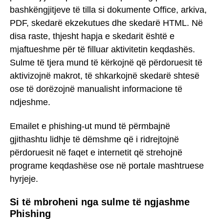
bashkëngjitjeve të tilla si dokumente Office, arkiva,
PDF, skedarë ekzekutues dhe skedarë HTML. Në
disa raste, thjesht hapja e skedarit është e
mjaftueshme për të filluar aktivitetin keqdashës.
Sulme të tjera mund të kërkojnë që përdoruesit të
aktivizojnë makrot, të shkarkojnë skedarë shtesë
ose të dorëzojnë manualisht informacione të
ndjeshme.
Emailet e phishing-ut mund të përmbajnë
gjithashtu lidhje të dëmshme që i ridrejtojnë
përdoruesit në faqet e internetit që strehojnë
programe keqdashëse ose në portale mashtruese
hyrjeje.
Si të mbroheni nga sulme të ngjashme
Phishing