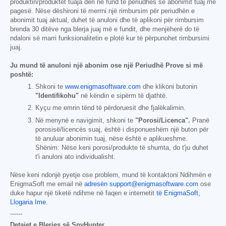
produktin/produktet tuaja deri në fund të periudhës së abonimit tuaj me
pagesë. Nëse dëshironi të merrni një rimbursim për periudhën e
abonimit tuaj aktual, duhet të anuloni dhe të aplikoni për rimbursim
brenda 30 ditëve nga blerja juaj më e fundit, dhe menjëherë do të
ndaloni së marri funksionalitetin e plotë kur të përpunohet rimbursimi
juaj.
Ju mund të anuloni një abonim ose një Periudhë Prove si më
poshtë:
Shkoni te
www.enigmasoftware.com
dhe klikoni butonin
"Identifikohu"
në këndin e sipërm të djathtë.
Kyçu me emrin tënd të përdoruesit dhe fjalëkalimin.
Në menynë e navigimit, shkoni te
"Porosi/Licenca".
Pranë
porosisë/licencës suaj, është i disponueshëm një buton për
të anuluar abonimin tuaj, nëse është e aplikueshme.
Shënim: Nëse keni porosi/produkte të shumta, do t'ju duhet
t'i anuloni ato individualisht.
Nëse keni ndonjë pyetje ose problem, mund të kontaktoni Ndihmën e
EnigmaSoft me email në
adresën support@enigmasoftware.com
ose
duke hapur një tiketë ndihme në faqen e internetit
të EnigmaSoft,
Llogaria Ime
.
------
Detajet e Blerjes së SpyHunter