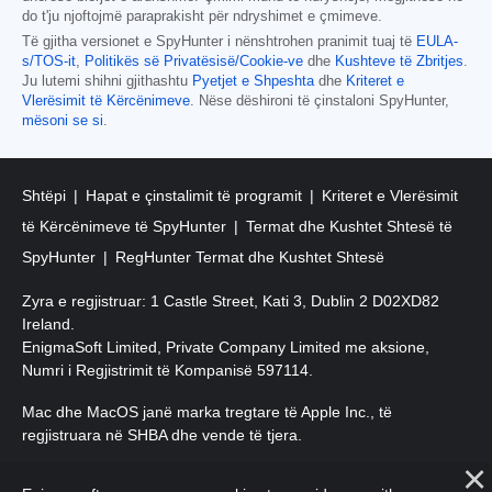
do t'ju njoftojmë paraprakisht për ndryshimet e çmimeve.
Të gjitha versionet e SpyHunter i nënshtrohen pranimit tuaj të
EULA-
s/TOS-it
,
Politikës së Privatësisë/Cookie-ve
dhe
Kushteve të Zbritjes
.
Ju lutemi shihni gjithashtu
Pyetjet e Shpeshta
dhe
Kriteret e
Vlerësimit të Kërcënimeve
. Nëse dëshironi të çinstaloni SpyHunter,
mësoni se si
.
Shtëpi
Hapat e çinstalimit të programit
Kriteret e Vlerësimit
të Kërcënimeve të SpyHunter
Termat dhe Kushtet Shtesë të
SpyHunter
RegHunter Termat dhe Kushtet Shtesë
Zyra e regjistruar: 1 Castle Street, Kati 3, Dublin 2 D02XD82
Ireland.
EnigmaSoft Limited, Private Company Limited me aksione,
Numri i Regjistrimit të Kompanisë 597114.
Mac dhe MacOS janë marka tregtare të Apple Inc., të
regjistruara në SHBA dhe vende të tjera.
E drejta e autorit 2016-
2026
. EnigmaSoft Ltd. Të gjitha të drejtat