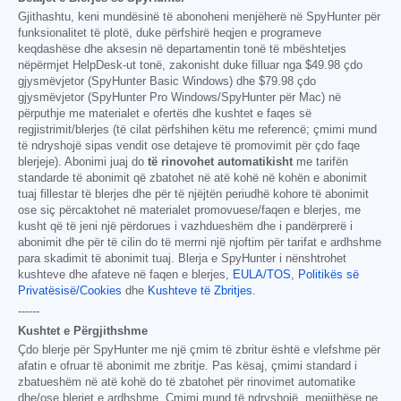
Gjithashtu, keni mundësinë të abonoheni menjëherë në SpyHunter për
funksionalitet të plotë, duke përfshirë heqjen e programeve
keqdashëse dhe aksesin në departamentin tonë të mbështetjes
nëpërmjet HelpDesk-ut tonë, zakonisht duke filluar nga
$49.98
çdo
gjysmëvjetor (SpyHunter Basic Windows) dhe
$79.98
çdo
gjysmëvjetor (SpyHunter Pro Windows/SpyHunter për Mac) në
përputhje me materialet e ofertës dhe kushtet e faqes së
regjistrimit/blerjes (të cilat përfshihen këtu me referencë; çmimi mund
të ndryshojë sipas vendit ose detajeve të promovimit për çdo faqe
blerjeje). Abonimi juaj do
të rinovohet automatikisht
me tarifën
standarde të abonimit që zbatohet në atë kohë në kohën e abonimit
tuaj fillestar të blerjes dhe për të njëjtën periudhë kohore të abonimit
ose siç përcaktohet në materialet promovuese/faqen e blerjes, me
kusht që të jeni një përdorues i vazhdueshëm dhe i pandërprerë i
abonimit dhe për të cilin do të merrni një njoftim për tarifat e ardhshme
para skadimit të abonimit tuaj. Blerja e SpyHunter i nënshtrohet
kushteve dhe afateve në faqen e blerjes,
EULA/TOS
,
Politikës së
Privatësisë/Cookies
dhe
Kushteve të Zbritjes
.
------
Kushtet e Përgjithshme
Çdo blerje për SpyHunter me një çmim të zbritur është e vlefshme për
afatin e ofruar të abonimit me zbritje. Pas kësaj, çmimi standard i
zbatueshëm në atë kohë do të zbatohet për rinovimet automatike
dhe/ose blerjet e ardhshme. Çmimi mund të ndryshojë, megjithëse ne