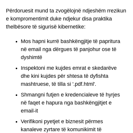
Përdoruesit mund ta zvogëlojnë ndjeshëm rrezikun
e kompromentimit duke ndjekur disa praktika
thelbësore të sigurisë kibernetike:
Mos hapni kurrë bashkëngjitje të papritura
në email nga dërgues të panjohur ose të
dyshimtë
Inspektoni me kujdes emrat e skedarëve
dhe kini kujdes për shtesa të dyfishta
mashtruese, të tilla si '.pdf.html'.
Shmangni futjen e kredencialeve të hyrjes
në faqet e hapura nga bashkëngjitjet e
email-it
Verifikoni pyetjet e biznesit përmes
kanaleve zyrtare të komunikimit të