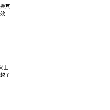
替换其
有效
义上
超越了