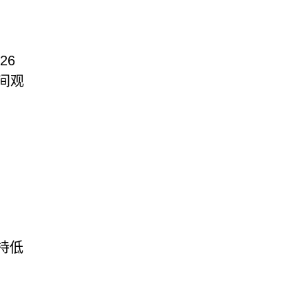
26
期间观
持低