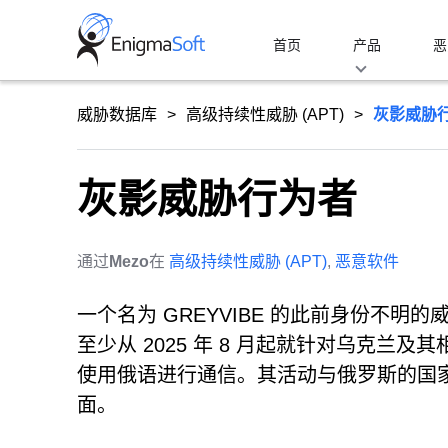
Skip
to
首页
产品
恶
content
威胁数据库
高级持续性威胁 (APT)
灰影威胁
灰影威胁行为者
通过
Mezo
在
高级持续性威胁 (APT)
,
恶意软件
一个名为 GREYVIBE 的此前身份不
至少从 2025 年 8 月起就针对乌克
使用俄语进行通信。其活动与俄罗斯的国
面。