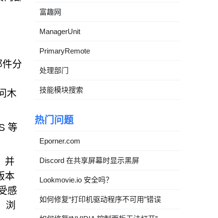
富趣网
ManagerUnit
PrimaryRemote
子邮件分
处理部门
技能模块搜索
访问木
热门问题
S 等
Eporner.com
，并
Discord 在共享屏幕时显示黑屏
续版本
Lookmovie.io 安全吗？
从受感
如何修复“打印机驱动程序不可用”错误
、浏