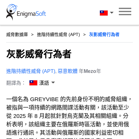
Skip
to
漢語
content
威脅數據庫
進階持續性威脅 (APT)
灰影威脅行為者
灰影威脅行為者
進階持續性威脅 (APT)
,
惡意軟體
年
Mezo
年
翻譯為：
漢語
一個名為 GREYVIBE 的先前身份不明的威脅組織，
被指與一項持續的網路間諜活動有關，該活動至少
從 2025 年 8 月起就針對烏克蘭及其相關組織。分
析表明，該組織主要在俄羅斯時區活動，並使用俄
語進行通訊。其活動與俄羅斯的國家利益密切相