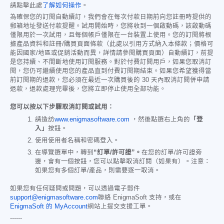
請點擊此處
了解如何操作
。
為確保您的訂閱自動續訂，我們會在每次付款日期前向您註冊時提供的
郵箱地址發送付款提醒。試用開始時，您將收到一個啟動碼，該啟動碼
僅限用於一次試用，且每個帳戶僅限在一台裝置上使用。您的訂閱將根
據產品資料和註冊/購買頁面條款（此處以引用方式納入本條款；價格可
能因國家/地區或促銷活動而異，詳情請參閱購買頁面）自動續訂，前提
是您持續、不間斷地使用訂閱服務。對於付費訂閱用戶，如果您取消訂
閱，您仍可繼續使用您的產品直到付費訂閱期結束。如果您希望獲得當
前訂閱期的退款，您必須在最近一次購買後的 30 天內取消訂閱併申請
退款，退款處理完畢後，您將立即停止使用全部功能。
您可以按以下步驟取消訂閱或試用：
請造訪
www.enigmasoftware.com
，然後點選右上角的
「登
入」
按鈕。
使用使用者名稱和密碼登入。
在導覽選單中，轉到
“訂單/許可證”。
在您的訂單/許可證旁
邊，會有一個按鈕，您可以點擊取消訂閱（如果有）。注意：
如果您有多個訂單/產品，則需要逐一取消。
如果您有任何疑問或問題，可以透過電子郵件
support@enigmasoftware.com
聯絡 EnigmaSoft 支持，或在
EnigmaSoft 的 MyAccount
網站上提交支援工單。
------