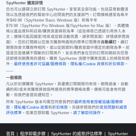
SpyHunter 購買詳情
您也可以選擇立即訂閱 SpyHunter，享受其全部功能，包括惡意軟體清
除以及透過我們的幫助中心訪問我們的支援部門。訂閱價格通常為每半
年
$49.98
（SpyHunter Basic Windows 版）和每半年
$79.98
（SpyHunter Pro Windows 版/SpyHunter for Mac 版），具體價
格以產品資料和註冊/購買頁面條款為準（這些條款已透過引用併入本
文；價格可能因國家/地區或促銷活動而異，請參閱頁面）詳情請參閱頁
面）。您的訂閱將以您首次購買時適用的標準訂閱費用
自動續訂
，續訂
期限與首次購買時相同，或以促銷資料/購買頁面中規定的期限為準。前
提是您是連續不間斷的訂閱用戶，並且我們會在您的訂閱到期前向您發
送即將到期費用的通知。購買 SpyHunter 須遵守購買頁面上的條款和條
件、
最終使用者許可協議/服務條款
、
隱私權/Cookie 政策
和
折扣條款
。
------
一般條款
凡以折扣價購買 SpyHunter，其優惠訂閱期限均有效。期限過後，自動
續約和/或未來購買將按屆時適用的標準價格收費。價格可能會有所變
動，但我們會提前通知您。
所有 SpyHunter 版本均需您同意我們的
最終使用者授權協議/服務條
款
、
隱私權/Cookie 政策
和
折扣條款
。另請參閱我們的
常見問題
和
威脅
評估標準
。如果您想卸載 SpyHunter，
請了解如何操作
。
首頁
程序卸載步驟
SpyHunter 的威脅評估標準
SpyHunter