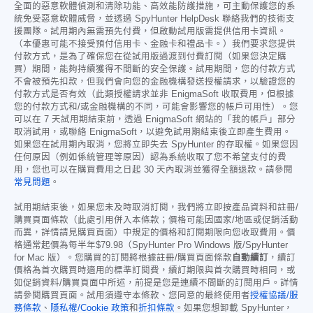
全面的惡意軟體偵測和清除功能、高效能防護措施，可主動保護您的系
統免受惡意軟體威脅，並透過 SpyHunter HelpDesk 聯絡我們的技術支
援團隊。試用期內無需預先付費，但啟動試用版需提供信用卡資訊。
（本優惠可能不接受預付信用卡、金融卡和禮品卡。）我們要求您提供
付款方式，是為了確保您在從試用版過渡到付費訂閱（如果您決定購
買）期間，能夠持續獲得不間斷的安全保護。試用期間，您的付款方式
不會被預先扣款，但我們會向您的金融機構發送授權請求，以驗證您的
付款方式是否有效（此類授權請求並非 EnigmaSoft 收取費用，但根據
您的付款方式和/或金融機構的不同，可能會影響您的帳戶可用性）。您
可以在 7 天試用期結束前，透過 EnigmaSoft 網站的「我的帳戶」部分
取消試用，或聯絡 EnigmaSoft，以避免試用期結束後立即產生費用。
如果您在試用期內取消，您將立即失去 SpyHunter 的存取權。如果您因
任何原因（例如係統管理等原因）認為系統收取了您不希望支付的費
用，您也可以在購買費用之日起 30 天內取消並獲得全額退款。請參閱
常見問題
。
試用期結束後，如果您未及時取消訂閱，我們將立即按產品資料和註冊/
購買頁面條款（此處引用併入本條款；價格可能因國家/地區或促銷活動
而異，詳情請見購買頁面）中規定的價格和訂閱期限向您收取費用。價
格通常起價為每半年
$79.98
（SpyHunter Pro Windows 版/SpyHunter
for Mac 版）。您購買的訂閱將根據註冊/購買頁面條款
自動續訂
，續訂
價格為首次購買時適用的標準訂閱費，續訂期限與首次購買時相同，或
如促銷資料/購買頁面中所述，前提是您是連續不間斷的訂閱用戶。詳情
請參閱購買頁面。試用須遵守本條款、您同意的最終使用者
授權協議/服
務條款
、
隱私權/Cookie 政策
和
折扣條款
。如果您想卸載 SpyHunter，