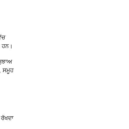
ਿੱਚ
ਂ ਹਨ।
ਸੁਝਾਅ
, ਸਮੂਹ
ਰੱਖਦਾ