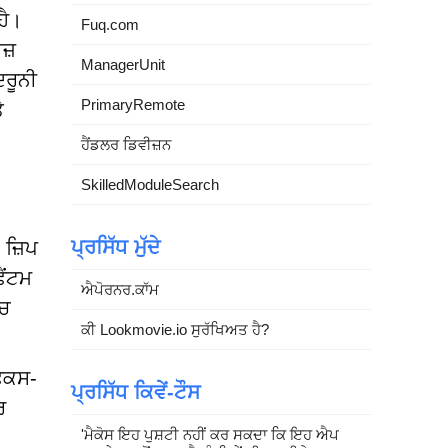
ਹੈ।
Fuq.com
ਜ਼
ManagerUnit
ਦਰੂਨੀ
PrimaryRemote
ੇ
ਹੈਂਡਲਰ ਡਿਵੀਜ਼ਨ
SkilledModuleSearch
ਪ੍ਰਸਿੱਧ ਮੁੱਦੇ
 ਜ਼ਿਪ
ੈਂਟਮ
ਐਪੋਰਨਰ.ਕਾੱਮ
ਂਚ
ਕੀ Lookmovie.io ਸੁਰੱਖਿਅਤ ਹੈ?
ਫਿਕਸ-
ਪ੍ਰਸਿੱਧ ਕਿਵੇਂ-ਟੌਸ
ਰ
'ਮੈਕੋਸ ਇਹ ਪੁਸ਼ਟੀ ਨਹੀਂ ਕਰ ਸਕਦਾ ਕਿ ਇਹ ਐਪ