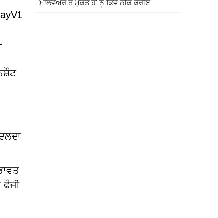
ਮਾਲਵੇਅਰ ਤੋਂ ਮੁਕਤ ਹੈ' ਨੂੰ ਕਿਵੇਂ ਠੀਕ ਕਰੀਏ
elayV1
-
ਸ਼ੌਟ
ਬਦਲਦਾ
ੰਭਾਵਤ
 ਫੌਜੀ