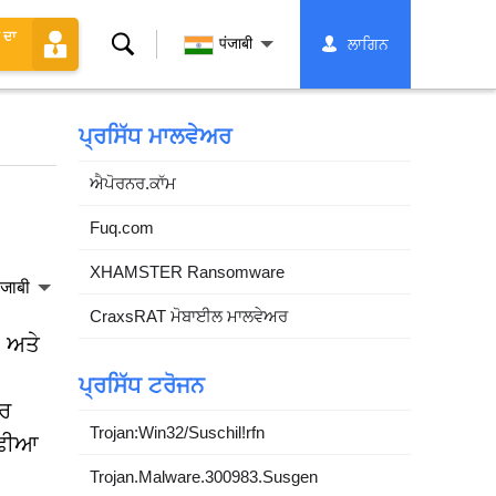
 ਦਾ
ਖੋਜ
पंजाबी
ਲਾਗਿਨ
ਪ੍ਰਸਿੱਧ ਮਾਲਵੇਅਰ
ਐਪੋਰਨਰ.ਕਾੱਮ
Fuq.com
XHAMSTER Ransomware
ंजाबी
CraxsRAT ਮੋਬਾਈਲ ਮਾਲਵੇਅਰ
 ਅਤੇ
ਪ੍ਰਸਿੱਧ ਟਰੋਜਨ
ਾਰ
Trojan:Win32/Suschil!rfn
ੁਫੀਆ
Trojan.Malware.300983.Susgen