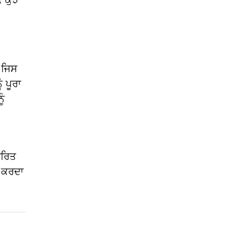
ਿ ਕੁਝ
 ਜਿਸ
 ਪੂਰਾ
ੂੰ
ੇਰਿਤ
ਰ ਕਰਦਾ