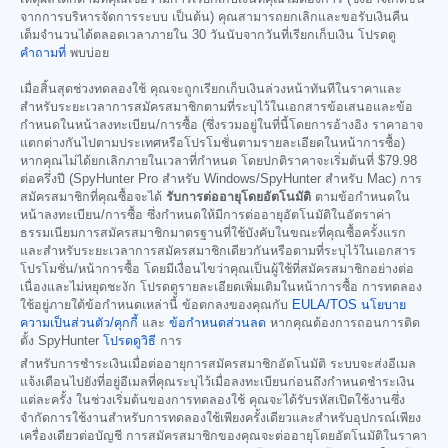
จากการบริหารจัดการระบบ เป็นต้น) คุณสามารถยกเลิกและขอรับเงินคืน
เต็มจำนวนได้ตลอดเวลาภายใน 30 วันนับจากวันที่เรียกเก็บเงิน โปรดดู
คำถามที่
พบบ่อย
เมื่อสิ้นสุดช่วงทดลองใช้ คุณจะถูกเรียกเก็บเงินล่วงหน้าทันทีในราคาและ
สำหรับระยะเวลาการสมัครสมาชิกตามที่ระบุไว้ในเอกสารข้อเสนอและข้อ
กำหนดในหน้าลงทะเบียน/การซื้อ (ซึ่งรวมอยู่ในที่นี้โดยการอ้างอิง ราคาอาจ
แตกต่างกันไปตามประเทศหรือโปรโมชั่นตามรายละเอียดในหน้าการซื้อ)
หากคุณไม่ได้ยกเลิกภายในเวลาที่กำหนด โดยปกติราคาจะเริ่มต้นที่
$79.98
ต่อครึ่งปี (SpyHunter Pro สำหรับ Windows/SpyHunter สำหรับ Mac) การ
สมัครสมาชิกที่คุณซื้อจะได้
รับการต่ออายุโดยอัตโนมัติ
ตามข้อกำหนดใน
หน้าลงทะเบียน/การซื้อ ซึ่งกำหนดให้มีการต่ออายุอัตโนมัติในอัตราค่า
ธรรมเนียมการสมัครสมาชิกมาตรฐานที่ใช้บังคับในขณะที่คุณซื้อครั้งแรก
และสำหรับระยะเวลาการสมัครสมาชิกเดียวกันหรือตามที่ระบุไว้ในเอกสาร
โปรโมชั่น/หน้าการซื้อ โดยมีเงื่อนไขว่าคุณเป็นผู้ใช้ที่สมัครสมาชิกอย่างต่อ
เนื่องและไม่หยุดชะงัก โปรดดูรายละเอียดเพิ่มเติมในหน้าการซื้อ การทดลอง
ใช้อยู่ภายใต้ข้อกำหนดเหล่านี้ ข้อตกลงของคุณกับ
EULA/TOS
นโยบาย
ความเป็นส่วนตัว/คุกกี้
และ
ข้อกำหนดส่วนลด
หากคุณต้องการถอนการติด
ตั้ง SpyHunter
โปรดดูวิธี
การ
สำหรับการชำระเงินเมื่อต่ออายุการสมัครสมาชิกอัตโนมัติ ระบบจะส่งอีเมล
แจ้งเตือนไปยังที่อยู่อีเมลที่คุณระบุไว้เมื่อลงทะเบียนก่อนถึงกำหนดชำระเงิน
แต่ละครั้ง ในช่วงเริ่มต้นของการทดลองใช้ คุณจะได้รับรหัสเปิดใช้งานซึ่ง
จำกัดการใช้งานสำหรับการทดลองใช้เพียงครั้งเดียวและสำหรับอุปกรณ์เพียง
เครื่องเดียวต่อบัญชี การสมัครสมาชิกของคุณจะต่ออายุโดยอัตโนมัติในราคา