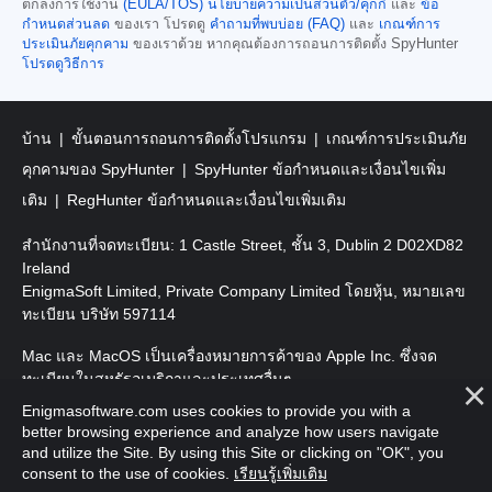
ตกลงการใช้งาน
(EULA/TOS)
นโยบายความเป็นส่วนตัว/คุกกี้
และ
ข้อ
กำหนดส่วนลด
ของเรา โปรดดู
คำถามที่พบบ่อย (FAQ)
และ
เกณฑ์การ
ประเมินภัยคุกคาม
ของเราด้วย หากคุณต้องการถอนการติดตั้ง SpyHunter
โปรดดูวิธีการ
บ้าน
ขั้นตอนการถอนการติดตั้งโปรแกรม
เกณฑ์การประเมินภัย
คุกคามของ SpyHunter
SpyHunter ข้อกำหนดและเงื่อนไขเพิ่ม
เติม
RegHunter ข้อกำหนดและเงื่อนไขเพิ่มเติม
สำนักงานที่จดทะเบียน: 1 Castle Street, ชั้น 3, Dublin 2 D02XD82
Ireland
EnigmaSoft Limited, Private Company Limited โดยหุ้น, หมายเลข
ทะเบียน บริษัท 597114
Mac และ MacOS เป็นเครื่องหมายการค้าของ Apple Inc. ซึ่งจด
ทะเบียนในสหรัฐอเมริกาและประเทศอื่นๆ
Enigmasoftware.com uses cookies to provide you with a
ลิขสิทธิ์ 2016-
2026
EnigmaSoft Ltd. สงวนลิขสิทธิ์
better browsing experience and analyze how users navigate
and utilize the Site. By using this Site or clicking on "OK", you
consent to the use of cookies.
เรียนรู้เพิ่มเติม