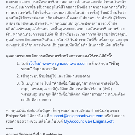
และระยะเวลาการสมัครสมาชิกตามเอกสารข้อเสนอและข้อกำหนดในหน้า
ลงทะเบียน/การซื้อ (ซึ่งรวมอยู่ในที่นี้โดยการอ้างอิง ราคาอาจแตกต่างกันไป
ตามประเทศหรือโปรโมชั่นตามรายละเอียดในหน้าการซื้อ) โดยมีเงื่อนไขว่า
คุณเป็นผู้ใช้การสมัครสมาชิกอย่างต่อเนื่องและไม่หยุดชะงัก สำหรับผู้ใช้การ
สมัครสมาชิกแบบชำระเงิน หากคุณยกเลิก คุณจะยังคงสามารถเข้าถึง
ผลิตภัณฑ์ของคุณได้จนกว่าจะสิ้นสุดระยะเวลาการสมัครสมาชิกแบบชำระ
เงิน หากคุณต้องการขอรับเงินคืนสำหรับระยะเวลาการสมัครสมาชิกปัจจุบัน
คุณต้องยกเลิกและขอเงินคืนภายใน 30 วันนับจากวันที่ซื้อครั้งล่าสุด และคุณ
จะหยุดรับฟังก์ชันการทำงานเต็มรูปแบบทันทีเมื่อดำเนินการคืนเงินเสร็จสิ้น
คุณสามารถยกเลิกการสมัครสมาชิกหรือการทดลองใช้งานได้ดังนี้:
ไปที่
เว็บไซต์ www.enigmasoftware.com
แล้วคลิกปุ่ม
"เข้าสู่
ระบบ"
ที่มุมบนขวามือ
เข้าสู่ระบบด้วยชื่อผู้ใช้และรหัสผ่านของคุณ
ในเมนูนำทาง ไปที่
"คำสั่งซื้อ/ใบอนุญาต"
ถัดจากคำสั่งซื้อ/ใบ
อนุญาตของคุณ จะมีปุ่มให้ยกเลิกการสมัครใช้งาน (ถ้ามี)
หมายเหตุ: หากคุณมีคำสั่งซื้อ/ผลิตภัณฑ์หลายรายการ คุณจะต้อง
ยกเลิกทีละรายการ
หากคุณมีข้อสงสัยหรือปัญหาใด ๆ คุณสามารถติดต่อฝ่ายสนับสนุนของ
EnigmaSoft ได้ทางอีเมลที่
support@enigmasoftware.com
หรือโดยการ
เปิดตั๋วขอความช่วยเหลือในเว็บไซต์
MyAccount ของ EnigmaSoft
------
รายละเอียดการสั่งซื้อ SpyHunter