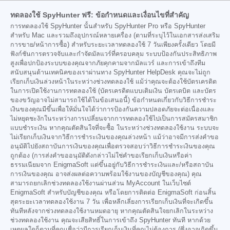
ทดลองใช้ SpyHunter ฟรี: ข้อกำหนดและเงื่อนไขที่สำคัญ
การทดลองใช้ SpyHunter นั้นสำหรับ SpyHunter Pro หรือ SpyHunter
สำหรับ Mac และรวมถึงอุปกรณ์หลายเครื่อง (ตามที่ระบุไว้ในเอกสารส่งเสริม
การขาย/หน้าการซื้อ) สำหรับระยะเวลาทดลองใช้ 7 วันเพียงครั้งเดียว โดยมี
ฟังก์ชันการตรวจจับและกำจัดมัลแวร์ที่ครอบคลุม ระบบป้องกันประสิทธิภาพ
สูงเพื่อปกป้องระบบของคุณจากภัยคุกคามจากมัลแวร์ และการเข้าถึงทีม
สนับสนุนด้านเทคนิคของเราผ่านทาง SpyHunter HelpDesk คุณจะไม่ถูก
เรียกเก็บเงินล่วงหน้าในระหว่างช่วงทดลองใช้ แม้ว่าคุณจะต้องใช้บัตรเครดิต
ในการเปิดใช้งานการทดลองใช้ (บัตรเครดิตแบบเติมเงิน บัตรเดบิต และบัตร
ของขวัญอาจไม่สามารถใช้ได้ในข้อเสนอนี้) ข้อกำหนดเกี่ยวกับวิธีการชำระ
เงินของคุณมีขึ้นเพื่อให้มั่นใจได้ว่าการป้องกันความปลอดภัยจะต่อเนื่องและ
ไม่หยุดชะงักในระหว่างการเปลี่ยนจากการทดลองใช้ไปเป็นการสมัครสมาชิก
แบบชำระเงิน หากคุณตัดสินใจที่จะซื้อ ในระหว่างช่วงทดลองใช้งาน ระบบจะ
ไม่เรียกเก็บเงินจากวิธีการชำระเงินของคุณล่วงหน้า แม้ว่าอาจมีการส่งคำขอ
อนุมัติไปยังสถาบันการเงินของคุณเพื่อตรวจสอบว่าวิธีการชำระเงินของคุณ
ถูกต้อง (การส่งคำขออนุมัติดังกล่าวไม่ใช่คำขอเรียกเก็บเงินหรือค่า
ธรรมเนียมจาก EnigmaSoft แต่ขึ้นอยู่กับวิธีการชำระเงินและ/หรือสถาบัน
การเงินของคุณ อาจส่งผลต่อความพร้อมใช้งานของบัญชีของคุณ) คุณ
สามารถยกเลิกช่วงทดลองใช้งานผ่านส่วน MyAccount ในเว็บไซต์
EnigmaSoft สำหรับบัญชีของคุณ หรือโดยการติดต่อ EnigmaSoft ก่อนสิ้น
สุดระยะเวลาทดลองใช้งาน 7 วัน เพื่อหลีกเลี่ยงการเรียกเก็บเงินที่จะเกิดขึ้น
ทันทีหลังจากช่วงทดลองใช้งานหมดอายุ หากคุณตัดสินใจยกเลิกในระหว่าง
ช่วงทดลองใช้งาน คุณจะเสียสิทธิ์ในการเข้าถึง SpyHunter ทันที หากด้วย
เหตุผลใดก็ตามที่คุณเชื่อว่ามีการเรียกเก็บเงินที่คุณไม่ต้องการ (ซึ่งอาจเกิดขึ้น