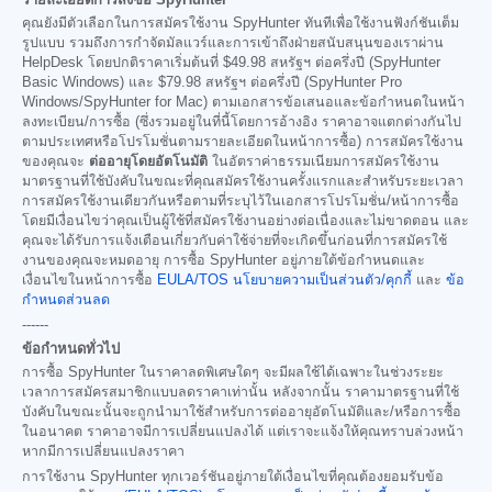
คุณยังมีตัวเลือกในการสมัครใช้งาน SpyHunter ทันทีเพื่อใช้งานฟังก์ชันเต็ม
รูปแบบ รวมถึงการกำจัดมัลแวร์และการเข้าถึงฝ่ายสนับสนุนของเราผ่าน
HelpDesk โดยปกติราคาเริ่มต้นที่
$49.98
สหรัฐฯ ต่อครึ่งปี (SpyHunter
Basic Windows) และ
$79.98
สหรัฐฯ ต่อครึ่งปี (SpyHunter Pro
Windows/SpyHunter for Mac) ตามเอกสารข้อเสนอและข้อกำหนดในหน้า
ลงทะเบียน/การซื้อ (ซึ่งรวมอยู่ในที่นี้โดยการอ้างอิง ราคาอาจแตกต่างกันไป
ตามประเทศหรือโปรโมชั่นตามรายละเอียดในหน้าการซื้อ) การสมัครใช้งาน
ของคุณจะ
ต่ออายุโดยอัตโนมัติ
ในอัตราค่าธรรมเนียมการสมัครใช้งาน
มาตรฐานที่ใช้บังคับในขณะที่คุณสมัครใช้งานครั้งแรกและสำหรับระยะเวลา
การสมัครใช้งานเดียวกันหรือตามที่ระบุไว้ในเอกสารโปรโมชั่น/หน้าการซื้อ
โดยมีเงื่อนไขว่าคุณเป็นผู้ใช้ที่สมัครใช้งานอย่างต่อเนื่องและไม่ขาดตอน และ
คุณจะได้รับการแจ้งเตือนเกี่ยวกับค่าใช้จ่ายที่จะเกิดขึ้นก่อนที่การสมัครใช้
งานของคุณจะหมดอายุ การซื้อ SpyHunter อยู่ภายใต้ข้อกำหนดและ
เงื่อนไขในหน้าการซื้อ
EULA/TOS
นโยบายความเป็นส่วนตัว/คุกกี้
และ
ข้อ
กำหนดส่วนลด
------
ข้อกำหนดทั่วไป
การซื้อ SpyHunter ในราคาลดพิเศษใดๆ จะมีผลใช้ได้เฉพาะในช่วงระยะ
เวลาการสมัครสมาชิกแบบลดราคาเท่านั้น หลังจากนั้น ราคามาตรฐานที่ใช้
บังคับในขณะนั้นจะถูกนำมาใช้สำหรับการต่ออายุอัตโนมัติและ/หรือการซื้อ
ในอนาคต ราคาอาจมีการเปลี่ยนแปลงได้ แต่เราจะแจ้งให้คุณทราบล่วงหน้า
หากมีการเปลี่ยนแปลงราคา
การใช้งาน SpyHunter ทุกเวอร์ชันอยู่ภายใต้เงื่อนไขที่คุณต้องยอมรับข้อ