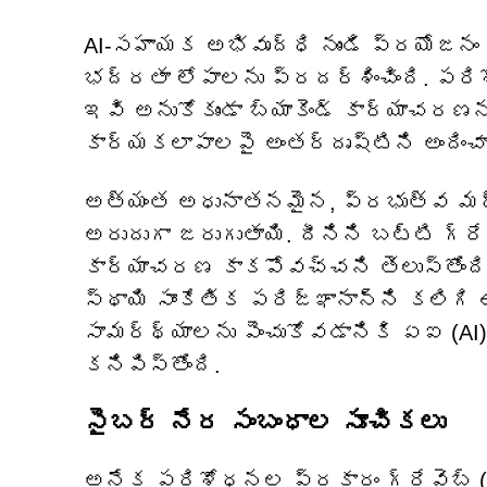
AI-సహాయక అభివృద్ధి నుండి ప్రయోజన
భద్రతా లోపాలను ప్రదర్శించింది. పరిశో
ఇవి అనుకోకుండా బ్యాకెండ్ కార్యాచరణ
కార్యకలాపాలపై అంతర్దృష్టిని అందించా
అత్యంత అధునాతనమైన, ప్రభుత్వ మద్
అరుదుగా జరుగుతాయి. దీనిని బట్టి గ్
కార్యాచరణ కాకపోవచ్చని తెలుస్తోంది.
స్థాయి సాంకేతిక పరిజ్ఞానాన్ని కలిగి
సామర్థ్యాలను పెంచుకోవడానికి ఏఐ (AI
కనిపిస్తోంది.
సైబర్ నేర సంబంధాల సూచికలు
అనేక పరిశోధనల ప్రకారం గ్రేవైబ్ (