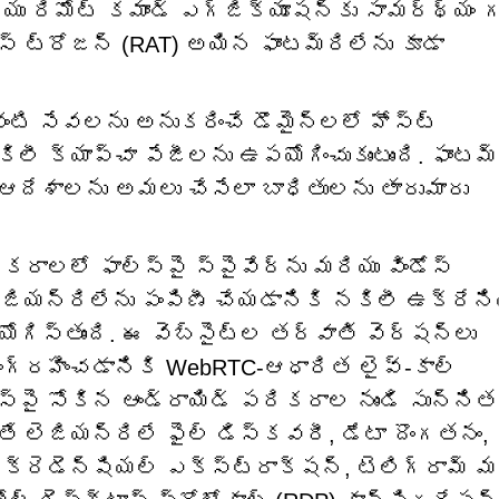
ియు రిమోట్ కమాండ్ ఎగ్జిక్యూషన్‌కు సామర్థ్యం
్ ట్రోజన్ (RAT) అయిన ఫాంటమ్‌రిలేను కూడా
 వంటి సేవలను అనుకరించే డొమైన్‌లలో హోస్ట్
ీ క్యాప్చా పేజీలను ఉపయోగించుకుంటుంది. ఫాంటమ్‌
ే ఆదేశాలను అమలు చేసేలా బాధితులను తారుమారు
కరాలలో ఫాల్‌స్పై స్పైవేర్‌ను మరియు విండోస్
లెజియన్‌రిలేను పంపిణీ చేయడానికి నకిలీ ఉక్రేన
గిస్తుంది. ఈ వెబ్‌సైట్‌ల తర్వాతి వెర్షన్‌లు
సంగ్రహించడానికి WebRTC-ఆధారిత లైవ్-కాల్
‌స్పై సోకిన ఆండ్రాయిడ్ పరికరాల నుండి సున్ని
 లెజియన్‌రిలే ఫైల్ డిస్కవరీ, డేటా దొంగతనం,
్ క్రెడెన్షియల్ ఎక్స్‌ట్రాక్షన్, టెలిగ్రామ్ మ