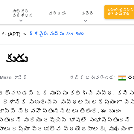
బహుళ-లైసెన్స్
మాల్వేర్
మద్దతు
కంపెనీ
తగ్గింపు కోట్
పరిశోధన
ెట్ (APT)
గ్రేవైబ్ ముప్పు కారకుడు
రకుడు
Mezo
నాటికి
దీనికి అనువదించండి:
తె
ర్తించబడని ఒక ముప్పు కలిగించే సంస్థ, కనీస
 దేశానికి సంబంధించిన సంస్థలను లక్ష్యంగా చేస
ని నిర్వహిస్తున్నట్లు తేలింది. ఈ బృందం
స్తుందని మరియు రష్యన్ భాషలో సంభాషిస్తుందని
ాపాలు రష్యా ప్రభుత్వ ప్రయోజనాలకు, ముఖ్యంగా