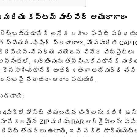
 మరియు కస్టమ్ మాల్వేర్ ఆయుధాగారం
ను దెబ్బతీయడానికి అనేక రకాల పంపిణీ పద్ధత
త స్పియర్-ఫిషింగ్ ప్రచారాలు, మోసపూరిత CAP
రేనియన్-నేపథ్య వయోజన వినోద వెబ్‌సైట్‌లు
నింటిలో, గుర్తింపును తప్పించుకోవడానికి మరియ
 కొనసాగించడానికి అంతర్గతంగా అభివృద్ధి చేస
సాధనాలపై నిరంతరం ఆధారపడుతుంది.
బడ్డాయి:
యు 4సింక్‌లో హోస్ట్ చేయబడిన లింక్‌లను కలిగి ఉ
రా హానికరమైన ZIP మరియు RAR ఆర్కైవ్‌లను పంపి
్రిప్ట్ లోడర్‌లు ఉంటాయి, ఇవి నకిలీ డాక్యుమెంట్