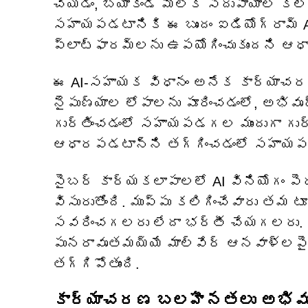
చేయడం, బ్యాకెండ్ మౌలిక సదుపాయాల క
సహాయపడటానికి ఈ బృందం ఐడియోగ్రామ్ AI
ప్లాట్‌ఫారమ్‌లను ఉపయోగించుకుందని ఆధా
ఈ AI-సహాయక విధానం అనేక కార్యాచరణ 
నైపుణ్యాల లోపాలను పూరించడంలో, అభివృ
గుర్తించడంలో సహాయపడగల ముందుగా గుర్త
ఆధారపడటాన్ని తగ్గించడంలో సహాయపడు
సైబర్ కార్యకలాపాలలో AI వినియోగం 
విసురుతోంది. ముప్పు కలిగించేవారు తమ ట
సవరించగలరు లేదా భర్తీ చేయగలరు. ద
పునరావృతమయ్యే మాల్వేర్ ఆనవాళ్లపై
తగ్గిపోతుంది.
కార్యాచరణ బలహీనతలు అభివృద్