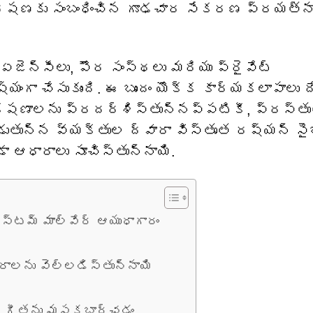
ఘర్షణకు సంబంధించిన గూఢచార సేకరణ ప్రయత్న
జెన్సీలు, పౌర సంస్థలు మరియు ప్రైవేట్
ంగా చేసుకుంది. ఈ బృందం యొక్క కార్యకలాపాలు 
క్షణాలను ప్రదర్శిస్తున్నప్పటికీ, ప్రస్త
బడుతున్న వ్యక్తుల ద్వారా విస్తృత రష్యన్ స
ా ఆధారాలు సూచిస్తున్నాయి.
్టమ్ మాల్వేర్ ఆయుధాగారం
లను వెల్లడిస్తున్నాయి
య గీతను మసకబార్చడం