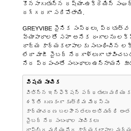
కొనసాగుతున్న రష్యా-ఉక్రెయిన్ సం
దగ్గరగా సరిపోతాయి.
GREYVIBE సైనిక సంస్థలు, ప్రభుత్వ ఏ
వ్యాపారాలతో సహా అనేక రంగాలను లక్ష్య
రాజ్య కార్యకలాపాలకు సంబంధించిన ల
లేదా మాజీ సైబర్ నేరగాళ్లుగా భావించ
నేర ప్రపంచంతో సంబంధాలు ఉన్నాయని కూడ
విషయ సూచిక
విభిన్న ఇన్ఫెక్షన్ పద్ధతులు మరియు కస
శక్తి గుణకంగా కృత్రిమ మేధస్సు
కార్యాచరణ బలహీనతలు అభివృద్ధి అంతరా
సైబర్ నేర సంబంధాల సూచికలు
రాష్ట్ర మరియు నేర కార్యకలాపాల మధ్