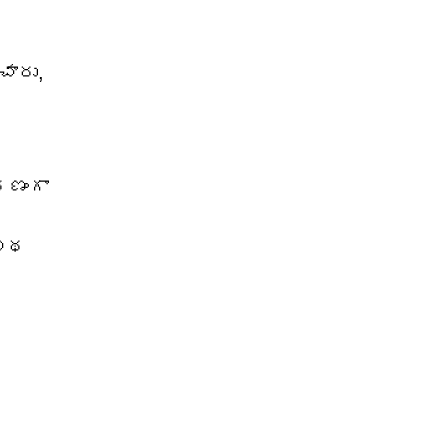
చారు,
రణంగా
స్థ