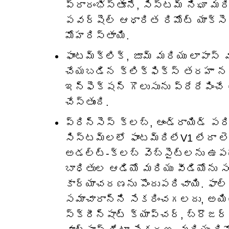
ప్రారంభిస్తూనే, సిస్టమ్ నిఘా మర
పవర్‌షెల్ ఆధారిత రిమోట్ యాక్సెస
మోహరిస్తాయి.
ఫాంటమ్‌క్లిక్, జూమ్ మరియు లాపాస్
చేయబడిన క్లిక్‌ఫిక్స్ తరహా నకిల
ఇన్ఫెక్షన్ గొలుసును ప్రేరేపించ
చేస్తుంది.
ప్రిన్సెస్ క్లబ్, ఆండ్రాయిడ్ పరి
సిస్టమ్‌లలో ఫాంటమ్‌రిలేV1 లేదా 
అడల్ట్-క్లబ్ వెబ్‌సైట్‌లను ఉపయో
బాధితుల ఆడియో మరియు వీడియోను 
కార్యాచరణను పొందుపరిచాయి. ఫాల్
సమాచారాన్ని సేకరించగలదు, అయితే
స్క్రీన్‌షాట్ క్యాప్చర్, బ్రౌజర