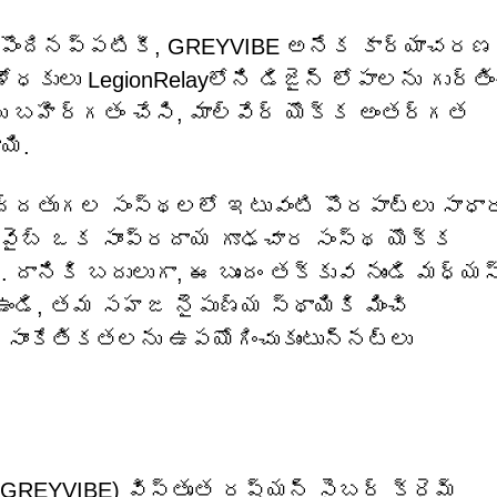
ం పొందినప్పటికీ, GREYVIBE అనేక కార్యాచరణ
ధకులు LegionRelayలోని డిజైన్ లోపాలను గుర్తిం
ను బహిర్గతం చేసి, మాల్వేర్ యొక్క అంతర్గత
యి.
దతుగల సంస్థలలో ఇటువంటి పొరపాట్లు సాధా
రేవైబ్ ఒక సాంప్రదాయ గూఢచార సంస్థ యొక్క
 దానికి బదులుగా, ఈ బృందం తక్కువ నుండి మధ్య
 ఉండి, తమ సహజ నైపుణ్య స్థాయికి మించి
) సాంకేతికతలను ఉపయోగించుకుంటున్నట్లు
GREYVIBE) విస్తృత రష్యన్ సైబర్ క్రైమ్