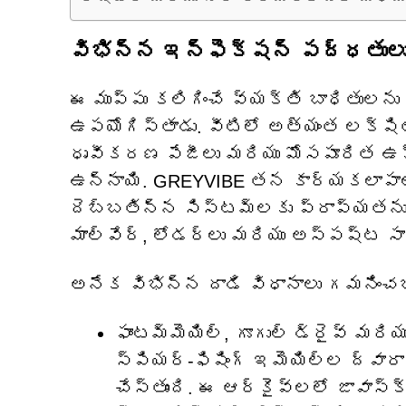
విభిన్న ఇన్ఫెక్షన్ పద్ధతులు
ఈ ముప్పు కలిగించే వ్యక్తి బాధితుల
ఉపయోగిస్తాడు. వీటిలో అత్యంత లక్షి
ధృవీకరణ పేజీలు మరియు మోసపూరిత ఉక్
ఉన్నాయి. GREYVIBE తన కార్యకలాపాలన్
దెబ్బతిన్న సిస్టమ్‌లకు ప్రాప్యతను
మాల్వేర్, లోడర్‌లు మరియు అస్పష్ట 
అనేక విభిన్న దాడి విధానాలు గమనించ
ఫాంటమ్‌మెయిల్, గూగుల్ డ్రైవ్ మరి
స్పియర్-ఫిషింగ్ ఇమెయిల్‌ల ద్వా
చేస్తుంది. ఈ ఆర్కైవ్‌లలో జావాస్క