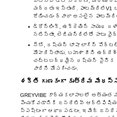
వాట్సాప్ డేటా సేకరణ, మరియు రిమో
మద్దతు ఇస్తుంది. ఫాంటమ్‌రిలేV1 
జోడించడం ద్వారా అసలైన ఫాంటమ్‌రి
డ్రోన్‌లింక్, ఉక్రెయిన్ సాయుధ
నటిస్తూ, లెజియన్‌రిలేతో పాటు వైర్‌
నెబో, రష్యన్ భాషా లాగిన్ పోర్టల్
మోహరిస్తాడు. బహుశా దీని ఉద్దేశ
చట్టబద్ధమైన రష్యన్ సైనిక వ్య
వారిని మోసగించడం.
శక్తి గుణకంగా కృత్రిమ మేధస్స
GREYVIBE కార్యకలాపాలలో అత్యంత ము
పెంచుకోవడానికి జనరేటివ్ ఆర్టిఫిషియ
స్పష్టంగా ఆధారపడటం. ఇమేజ్ జనరేషన్,