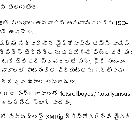
 తెలుస్తోంది:
0098తో సంబంధాలు ఉన్నాయని అనుమానించబడిన ISO-
ాని ఉపయోగం.
మధ్య నిర్వహించిన మైక్రోసాఫ్ట్ టీమ్స్ వాయిస్-
క్‌ఫిక్స్ టెక్నిక్‌లను ఉపయోగించి ఫిబ్రవరి మ
‌టుకే డెలివరీ ప్రచారాలతో సహా, పైకి సంబంధం
ారాలలో ఫాంటమ్‌రిలే వేరియంట్‌లను గుర్తించడం.
ీక్ష నమూనాల అప్‌లోడ్‌లు.
ణ సంప్రదాయాలలో 'letsrollboyos,' 'totallyunsus,
ఇంటర్నెట్ స్లాంగ్ వాడకం.
లో సిస్టమ్‌లపై XMRig క్రిప్టోకరెన్సీ మైనర్‌