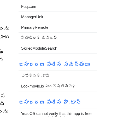
Fuq.com
ManagerUnit
PrimaryRemote
ులను
TCHA
హ్యాండ్లర్ డివిజన్
SkilledModuleSearch
ు
ిన
జనాదరణ పొందిన సమస్యలు
ఎపోర్నర్.కామ్
Lookmovie.io సురక్షితమేనా?
న్న
జనాదరణ పొందిన హౌ-టాస్
ణీ
‌లను
'macOS cannot verify that this app is free