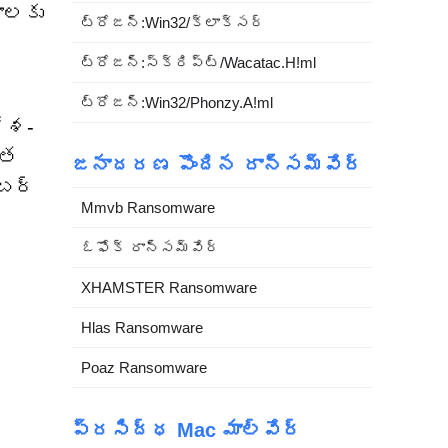
ాలకు
ట్రోజన్:Win32/క్లాక్సర్
ట్రోజన్:స్క్రిప్ట్/Wacatac.H!ml
ట్రోజన్:Win32/Phonzy.A!ml
దేశ-
ుత
జనాదరణ పొందిన రాన్సమ్‌వేర్
ైబర్
Mmvb Ransomware
ఓఫోక్ రాన్సమ్‌వేర్
XHAMSTER Ransomware
Hlas Ransomware
Poaz Ransomware
ప్రసిద్ధ Mac మాల్వేర్