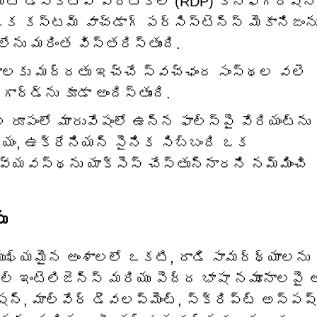
ట్ డెస్క్‌టాప్ ప్రోటోకాల్ (RDP) కాన్ఫిగరేషన్‌
ఒక కస్టమ్ వాచ్‌డాగ్ పర్సిస్టెన్స్ మెకానిజంన
లేను మరింత విస్తరిస్తుంది.
 దళాలకు మద్దతు ఇచ్చే స్వచ్ఛంద సంస్థల వలె
గార్డ్‌ను కూడా అందిస్తుంది.
 రూపంలో మారువేషంలో ఉన్న ఫాల్‌స్పై వేరియంట్‌ను
్యం, ఉక్రేనియన్ సైనిక సిబ్బంది ఒక
వస్థను యాక్సెస్ చేస్తున్నారని నమ్మించి
ు
ఖ్యమైన అంశాలలో ఒకటి, దాడి సామర్థ్యాలను
ల్ ఇంటెలిజెన్స్ మరియు పెద్ద భాషా నమూనాలపై 
 మాల్వేర్ డెవలప్‌మెంట్, స్క్రిప్ట్ అస్పష్