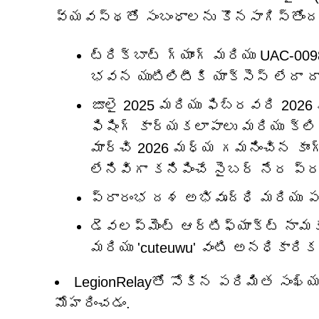
వ్యవస్థతో సంబంధాలను కొనసాగిస్తోందని
ట్రిక్‌బాట్ గ్యాంగ్ మరియు UAC-
భవన యుటిలిటీకి యాక్సెస్ లేదా ద
జూలై 2025 మరియు ఫిబ్రవరి 2026 
ఫిషింగ్ కార్యకలాపాలు మరియు క్లి
మార్చి 2026 మధ్య గమనించిన కాంగ్
లేనివిగా కనిపించే సైబర్ నేర ప్రచ
ప్రారంభ దశ అభివృద్ధి మరియు పర
డెవలప్‌మెంట్ ఆర్టిఫ్యాక్ట్ నామకర
మరియు 'cuteuwu' వంటి అనధికారిక 
LegionRelayతో సోకిన పరిమిత సంఖ్య
మోహరించడం.