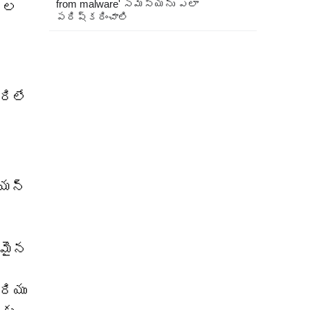
from malware' సమస్యను ఎలా
 గల
పరిష్కరించాలి
రిలే
ియన్
తమైన
రియు