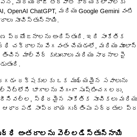
ల్పన, మరియు రాజీ తర్వాత కార్యకలాపాలకు
, OpenAI ChatGPT, మరియు Google Gemini వంటి
రాలు సూచిస్తున్నాయి.
ప్రయోజనాలను అందిస్తుంది. ఇది సాంకేతిక
ద్ధి చక్రాలను వేగవంతం చేయడంలో, మరియు మూలాన్
ించిన మాల్వేర్ కుటుంబాలు మరియు సాధనాలపై
తుంది.
పెరగడం రక్షకులకు ఒక ముఖ్యమైన సవాలును
ూల్‌సెట్‌లోని భాగాలను వేగంగా సృష్టించగలరు,
ీనివల్ల, స్థిరమైన సాంకేతిక సూచికలు మరియ
 ఆధారపడే సాంప్రదాయ గుర్తింపు పద్ధతుల ప్ర
ధి అంతరాలను వెల్లడిస్తున్నాయి