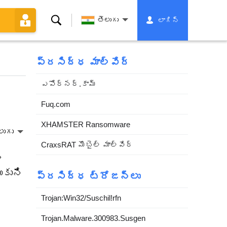
శోధన
తెలుగు
లాగిన్
ప్రసిద్ధ మాల్వేర్
ఎపోర్నర్.కామ్
Fuq.com
XHAMSTER Ransomware
లుగు
CraxsRAT మొబైల్ మాల్వేర్
ం
ుకుని
ప్రసిద్ధ ట్రోజన్లు
Trojan:Win32/Suschil!rfn
Trojan.Malware.300983.Susgen