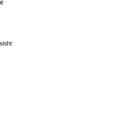
në
sisht