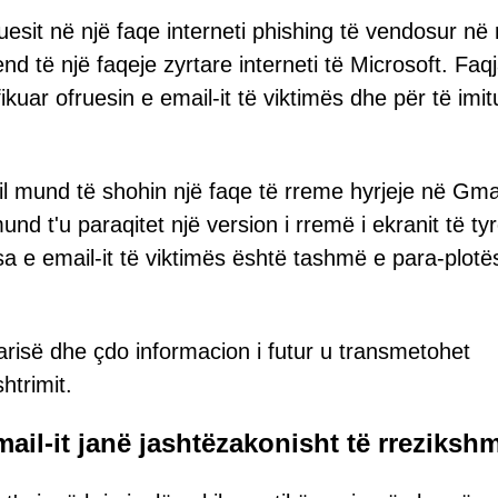
ruesit në një faqe interneti phishing të vendosur në 
d të një faqeje zyrtare interneti të Microsoft. Faq
kuar ofruesin e email-it të viktimës dhe për të imit
l mund të shohin një faqe të rreme hyrjeje në Gmai
d t'u paraqitet një version i rremë i ekranit të tyr
a e email-it të viktimës është tashmë e para-plotë
garisë dhe çdo informacion i futur u transmetohet
trimit.
mail-it janë jashtëzakonisht të rreziksh