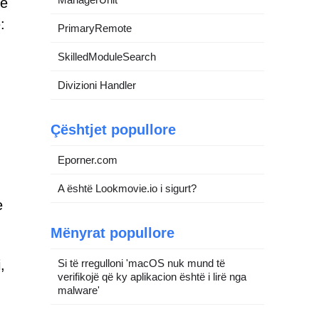
më
:
PrimaryRemote
SkilledModuleSearch
Divizioni Handler
Çështjet popullore
Eporner.com
A është Lookmovie.io i sigurt?
e
Mënyrat popullore
,
Si të rregulloni 'macOS nuk mund të
verifikojë që ky aplikacion është i lirë nga
malware'