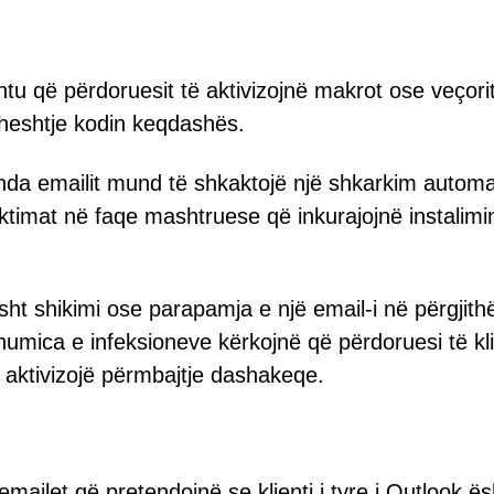
u që përdoruesit të aktivizojnë makrot ose veçori
ë heshtje kodin keqdashës.
 brenda emailit mund të shkaktojë një shkarkim automa
ktimat në faqe mashtruese që inkurajojnë instalimi
ht shikimi ose parapamja e një email-i në përgjith
humica e infeksioneve kërkojnë që përdoruesi të kl
të aktivizojë përmbajtje dashakeqe.
emailet që pretendojnë se klienti i tyre i Outlook ës