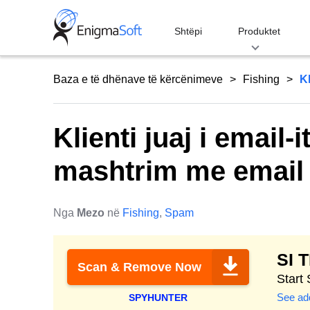
Skip
to
Shtëpi
Produktet
content
Baza e të dhënave të kërcënimeve
Fishing
Kl
Klienti juaj i email-
mashtrim me email 
Nga
Mezo
në
Fishing
,
Spam
SI 
Scan & Remove Now
Start
See add
SPYHUNTER