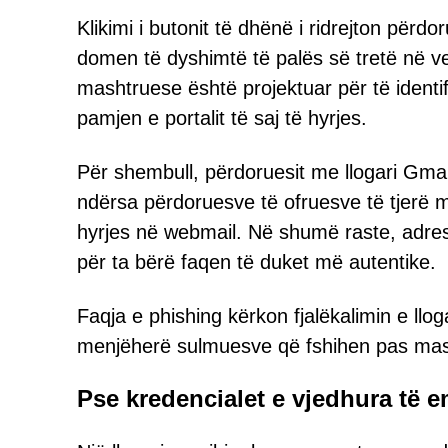
Klikimi i butonit të dhënë i ridrejton përdo
domen të dyshimtë të palës së tretë në ven
mashtruese është projektuar për të identifi
pamjen e portalit të saj të hyrjes.
Për shembull, përdoruesit me llogari Gmai
ndërsa përdoruesve të ofruesve të tjerë mun
hyrjes në webmail. Në shumë raste, adres
për ta bërë faqen të duket më autentike.
Faqja e phishing kërkon fjalëkalimin e llo
menjëherë sulmuesve që fshihen pas mash
Pse kredencialet e vjedhura të e