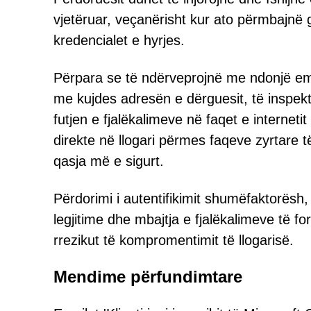
vjetëruar, veçanërisht kur ato përmbajnë 
kredencialet e hyrjes.
Përpara se të ndërveprojnë me ndonjë emai
me kujdes adresën e dërguesit, të inspek
futjen e fjalëkalimeve në faqet e interne
direkte në llogari përmes faqeve zyrtare t
qasja më e sigurt.
Përdorimi i autentifikimit shumëfaktorësh,
legjitime dhe mbajtja e fjalëkalimeve të f
rrezikut të kompromentimit të llogarisë.
Mendime përfundimtare