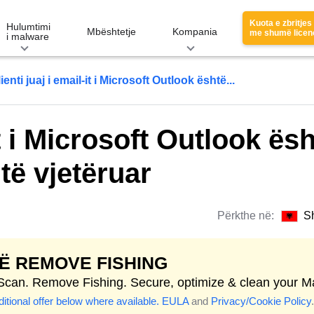
Kuota e zbritjes
Hulumtimi
Mbështetje
Kompania
me shumë licen
i malware
ienti juaj i email-it i Microsoft Outlook është...
it i Microsoft Outlook ës
të vjetëruar
Përkthe në:
S
TË REMOVE FISHING
 Scan. Remove Fishing. Secure, optimize & clean your M
itional offer below where available.
EULA
and
Privacy/Cookie Policy
.