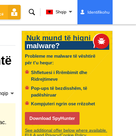
Kërko
Shqip
Identifikohu
cë
Nuk mund të hiqni
malware?
Probleme me malware të vështirë
htë
për t'u hequr:
Shfletuesi i Rrëmbimit dhe
Ridrejtimeve
Pop-ups të bezdisshëm, të
hqip
padëshiruar
Kompjuteri ngrin ose rrëzohet
Download SpyHunter
ac.
See additional offer below where available.
EULA
and
Privacy/Cookie Policy
.