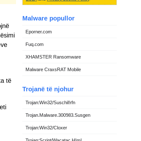
Malware popullor
ojnë
Eporner.com
tësimi
eve
Fuq.com
XHAMSTER Ransomware
Malware CraxsRAT Mobile
ka të
Trojanë të njohur
Trojan:Win32/Suschil!rfn
eti
Trojan.Malware.300983.Susgen
Trojan:Win32/Cloxer
Trojan:Script/Wacatac.H!ml