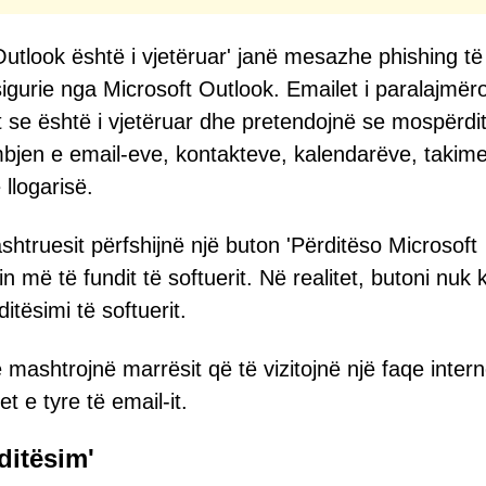
t Outlook është i vjetëruar' janë mesazhe phishing të
 sigurie nga Microsoft Outlook. Emailet i paralajmër
het se është i vjetëruar dhe pretendojnë se mospërdi
bjen e email-eve, kontakteve, kalendarëve, takim
llogarisë.
htruesit përfshijnë një buton 'Përditëso Microsoft
 më të fundit të softuerit. Në realitet, butoni nuk 
tësimi të softuerit.
 mashtrojnë marrësit që të vizitojnë një faqe intern
 e tyre të email-it.
ditësim'