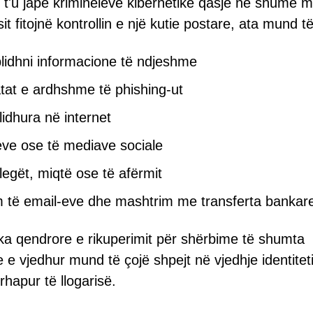
 t'u japë kriminelëve kibernetikë qasje në shumë 
 fitojnë kontrollin e një kutie postare, ata mund të
lidhni informacione të ndjeshme
atat e ardhshme të phishing-ut
lidhura në internet
jeve ose të mediave sociale
legët, miqtë ose të afërmit
 të email-eve dhe mashtrim me transferta bankar
pika qendrore e rikuperimit për shërbime të shumta
e e vjedhur mund të çojë shpejt në vjedhje identiteti
apur të llogarisë.