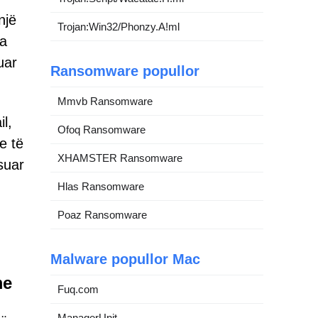
një
Trojan:Win32/Phonzy.A!ml
ja
uar
Ransomware popullor
Mmvb Ransomware
l,
Ofoq Ransomware
e të
XHAMSTER Ransomware
suar
Hlas Ransomware
Poaz Ransomware
Malware popullor Mac
me
Fuq.com
ManagerUnit