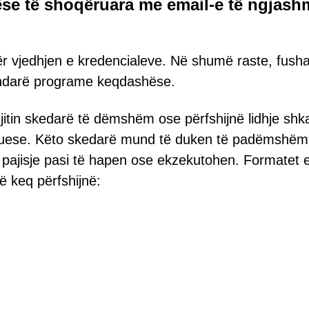
se të shoqëruara me email-e të ngjash
r vjedhjen e kredencialeve. Në shumë raste, fusha
rndarë programe keqdashëse.
jitin skedarë të dëmshëm ose përfshijnë lidhje shk
ruese. Këto skedarë mund të duken të padëmshëm
ë pajisje pasi të hapen ose ekzekutohen. Formatet 
ë keq përfshijnë: