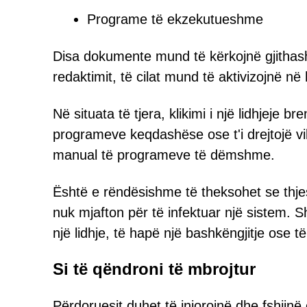
Programe të ekzekutueshme
Disa dokumente mund të kërkojnë gjithasht
redaktimit, të cilat mund të aktivizojnë n
Në situata të tjera, klikimi i një lidhjeje
programeve keqdashëse ose t'i drejtojë vi
manual të programeve të dëmshme.
Është e rëndësishme të theksohet se thjes
nuk mjafton për të infektuar një sistem. S
një lidhje, të hapë një bashkëngjitje ose 
Si të qëndroni të mbrojtur
Përdoruesit duhet të injorojnë dhe fshijnë 