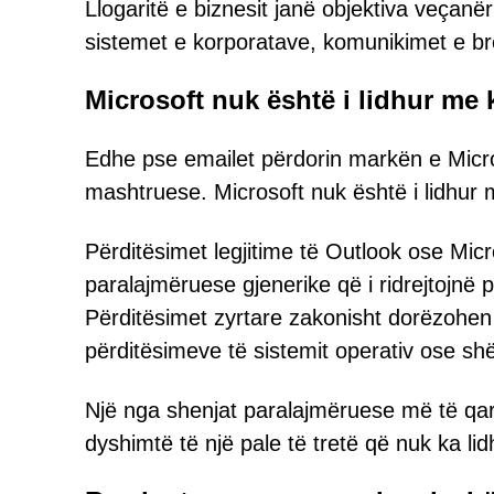
Llogaritë e biznesit janë objektiva veçanë
sistemet e korporatave, komunikimet e b
Microsoft nuk është i lidhur me
Edhe pse emailet përdorin markën e Micros
mashtruese. Microsoft nuk është i lidhu
Përditësimet legjitime të Outlook ose Mi
paralajmëruese gjenerike që i ridrejtojnë
Përditësimet zyrtare zakonisht dorëzohen
përditësimeve të sistemit operativ ose shë
Një nga shenjat paralajmëruese më të qart
dyshimtë të një pale të tretë që nuk ka lid