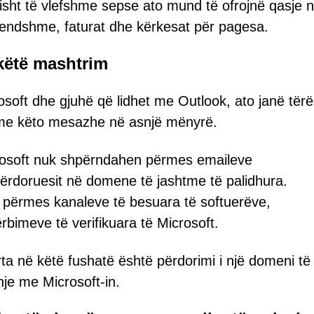
risht të vlefshme sepse ato mund të ofrojnë qasje 
rendshme, faturat dhe kërkesat për pagesa.
 këtë mashtrim
oft dhe gjuhë që lidhet me Outlook, ato janë tërë
r me këto mesazhe në asnjë mënyrë.
crosoft nuk shpërndahen përmes emaileve
 përdoruesit në domene të jashtme të palidhura.
 përmes kanaleve të besuara të softuerëve,
rbimeve të verifikuara të Microsoft.
a në këtë fushatë është përdorimi i një domeni të
hje me Microsoft-in.