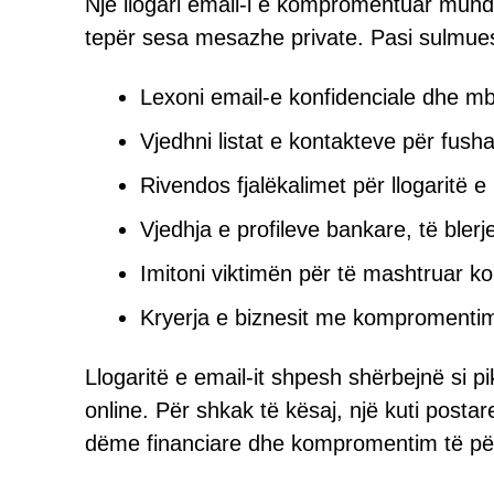
Një llogari email-i e kompromentuar mund
tepër sesa mesazhe private. Pasi sulmuesit
Lexoni email-e konfidenciale dhe mb
Vjedhni listat e kontakteve për fush
Rivendos fjalëkalimet për llogaritë e 
Vjedhja e profileve bankare, të bler
Imitoni viktimën për të mashtruar ko
Kryerja e biznesit me kompromentim
Llogaritë e email-it shpesh shërbejnë si 
online. Për shkak të kësaj, një kuti postar
dëme financiare dhe kompromentim të përh