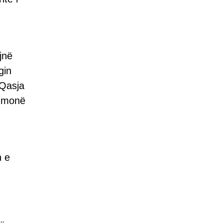
jnë
gin
 Qasja
thmonë
n e