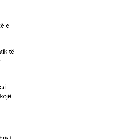
të e
tik të
n
ësi
ikojë
htë i