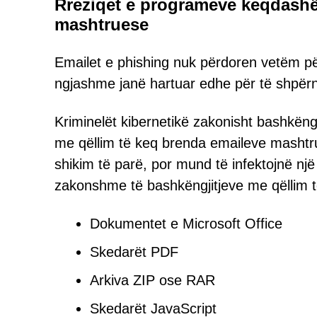
Rreziqet e programeve keqdashë
mashtruese
Emailet e phishing nuk përdoren vetëm pë
ngjashme janë hartuar edhe për të shpë
Kriminelët kibernetikë zakonisht bashkëng
me qëllim të keq brenda emaileve masht
shikim të parë, por mund të infektojnë nj
zakonshme të bashkëngjitjeve me qëllim t
Dokumentet e Microsoft Office
Skedarët PDF
Arkiva ZIP ose RAR
Skedarët JavaScript