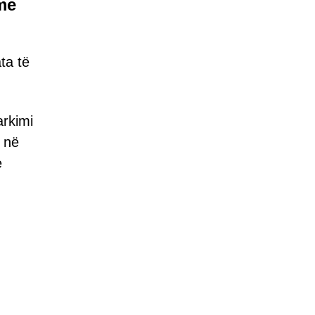
me
ta të
arkimi
 në
e