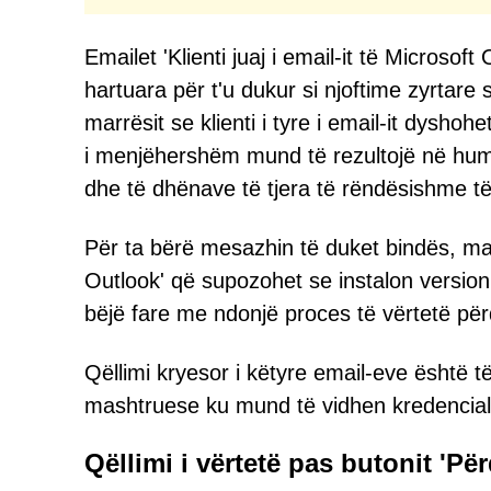
Emailet 'Klienti juaj i email-it të Microsof
hartuara për t'u dukur si njoftime zyrtare
marrësit se klienti i tyre i email-it dysho
i menjëhershëm mund të rezultojë në hum
dhe të dhënave të tjera të rëndësishme të 
Për ta bërë mesazhin të duket bindës, mas
Outlook' që supozohet se instalon versionin
bëjë fare me ndonjë proces të vërtetë përdi
Qëllimi kryesor i këtyre email-eve është të
mashtruese ku mund të vidhen kredencialet
Qëllimi i vërtetë pas butonit 'Për