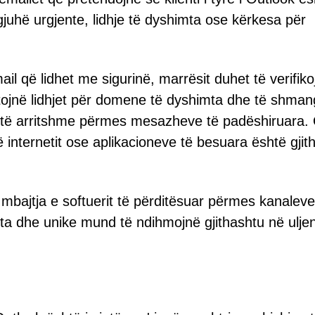
gjuhë urgjente, lidhje të dyshimta ose kërkesa për
l që lidhet me sigurinë, marrësit duhet të verifiko
tojnë lidhjet për domene të dyshimta dhe të shman
tit të arritshme përmes mesazheve të padëshiruara.
ë internetit ose aplikacioneve të besuara është gji
 mbajtja e softuerit të përditësuar përmes kanaleve
orta dhe unike mund të ndihmojnë gjithashtu në ulje