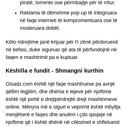
piratë, torrente ose përmbajtje për të rritur.
Reklama të dëmshme pop-up të integruara
në faqe interneti të kompromentuara ose të
moderuara dobët.
Këto ridrejtime janë krijuar për t'i zënë përdoruesit
në befasi, duke siguruar që ata të përfundojnë në
faqen e mashtrimit pa e kuptuar.
Këshilla e fundit - Shmangni kurthin
Glsadz.com është një faqe mashtruese pa asnjë
qëllim legjitim, dhe dhënia e lejeve për njoftime
është një portë e drejtpërdrejtë drejt mashtrimeve
online. Mënyra më e sigurt e veprimit është mbyllja
menjëherë e faqes dhe anulimi i çdo qasjeje në
njoftime që i është dhënë në cilësimet e shfletuesit