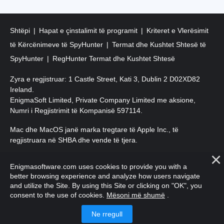
Shtëpi
Hapat e çinstalimit të programit
Kriteret e Vlerësimit
të Kërcënimeve të SpyHunter
Termat dhe Kushtet Shtesë të
SpyHunter
RegHunter Termat dhe Kushtet Shtesë
Zyra e regjistruar: 1 Castle Street, Kati 3, Dublin 2 D02XD82
Ireland.
EnigmaSoft Limited, Private Company Limited me aksione,
Numri i Regjistrimit të Kompanisë 597114.
Mac dhe MacOS janë marka tregtare të Apple Inc., të
regjistruara në SHBA dhe vende të tjera.
E drejta e autorit 2016-
2025
. EnigmaSoft Ltd. Të gjitha të drejtat
Enigmasoftware.com uses cookies to provide you with a
e rezervuara.
better browsing experience and analyze how users navigate
and utilize the Site. By using this Site or clicking on "OK", you
consent to the use of cookies.
Mësoni më shumë
.