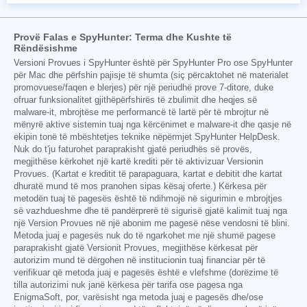
Provë Falas e SpyHunter: Terma dhe Kushte të
Rëndësishme
Versioni Provues i SpyHunter është për SpyHunter Pro ose SpyHunter
për Mac dhe përfshin pajisje të shumta (siç përcaktohet në materialet
promovuese/faqen e blerjes) për një periudhë prove 7-ditore, duke
ofruar funksionalitet gjithëpërfshirës të zbulimit dhe heqjes së
malware-it, mbrojtëse me performancë të lartë për të mbrojtur në
mënyrë aktive sistemin tuaj nga kërcënimet e malware-it dhe qasje në
ekipin tonë të mbështetjes teknike nëpërmjet SpyHunter HelpDesk.
Nuk do t'ju faturohet paraprakisht gjatë periudhës së provës,
megjithëse kërkohet një kartë krediti për të aktivizuar Versionin
Provues. (Kartat e kreditit të parapaguara, kartat e debitit dhe kartat
dhuratë mund të mos pranohen sipas kësaj oferte.) Kërkesa për
metodën tuaj të pagesës është të ndihmojë në sigurimin e mbrojtjes
së vazhdueshme dhe të pandërprerë të sigurisë gjatë kalimit tuaj nga
një Version Provues në një abonim me pagesë nëse vendosni të blini.
Metoda juaj e pagesës nuk do të ngarkohet me një shumë pagese
paraprakisht gjatë Versionit Provues, megjithëse kërkesat për
autorizim mund të dërgohen në institucionin tuaj financiar për të
verifikuar që metoda juaj e pagesës është e vlefshme (dorëzime të
tilla autorizimi nuk janë kërkesa për tarifa ose pagesa nga
EnigmaSoft, por, varësisht nga metoda juaj e pagesës dhe/ose