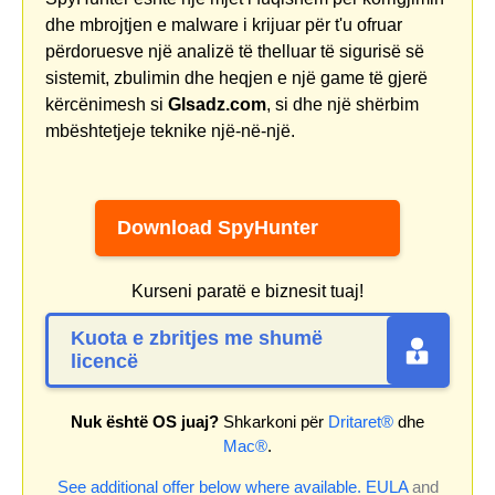
dhe mbrojtjen e malware i krijuar për t'u ofruar
përdoruesve një analizë të thelluar të sigurisë së
sistemit, zbulimin dhe heqjen e një game të gjerë
kërcënimesh si
Glsadz.com
, si dhe një shërbim
mbështetjeje teknike një-në-një.
Download SpyHunter
Kurseni paratë e biznesit tuaj!
Kuota e zbritjes me shumë
licencë
Nuk është OS juaj?
Shkarkoni për
Dritaret®
dhe
Mac®
.
See additional offer below where available.
EULA
and