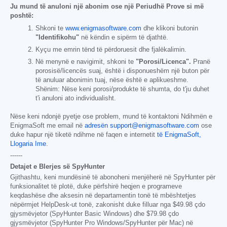
Ju mund të anuloni një abonim ose një Periudhë Prove si më
poshtë:
Shkoni te
www.enigmasoftware.com
dhe klikoni butonin
"Identifikohu"
në këndin e sipërm të djathtë.
Kyçu me emrin tënd të përdoruesit dhe fjalëkalimin.
Në menynë e navigimit, shkoni te
"Porosi/Licenca".
Pranë
porosisë/licencës suaj, është i disponueshëm një buton për
të anuluar abonimin tuaj, nëse është e aplikueshme.
Shënim: Nëse keni porosi/produkte të shumta, do t'ju duhet
t'i anuloni ato individualisht.
Nëse keni ndonjë pyetje ose problem, mund të kontaktoni Ndihmën e
EnigmaSoft me email në
adresën support@enigmasoftware.com
ose
duke hapur një tiketë ndihme në faqen e internetit
të EnigmaSoft,
Llogaria Ime
.
------
Detajet e Blerjes së SpyHunter
Gjithashtu, keni mundësinë të abonoheni menjëherë në SpyHunter për
funksionalitet të plotë, duke përfshirë heqjen e programeve
keqdashëse dhe aksesin në departamentin tonë të mbështetjes
nëpërmjet HelpDesk-ut tonë, zakonisht duke filluar nga
$49.98
çdo
gjysmëvjetor (SpyHunter Basic Windows) dhe
$79.98
çdo
gjysmëvjetor (SpyHunter Pro Windows/SpyHunter për Mac) në