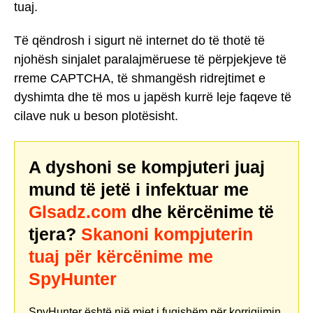
tuaj.
Të qëndrosh i sigurt në internet do të thotë të
njohësh sinjalet paralajmëruese të përpjekjeve të
rreme CAPTCHA, të shmangësh ridrejtimet e
dyshimta dhe të mos u japësh kurrë leje faqeve të
cilave nuk u beson plotësisht.
A dyshoni se kompjuteri juaj
mund të jetë i infektuar me
Glsadz.com
dhe kërcënime të
tjera?
Skanoni kompjuterin
tuaj për kërcënime me
SpyHunter
SpyHunter është një mjet i fuqishëm për korrigjimin