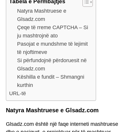
Tabela e Përmbajtjes
Natyra Mashtruese e
Glsadz.com
Çeqe të rreme CAPTCHA – Si
ju mashtrojnë ato
Pasojat e mundshme të lejimit
të njoftimeve
Si përfundojnë përdoruesit në
Glsadz.com
Këshilla e fundit – Shmangni
kurthin
URL-të
Natyra Mashtruese e Glsadz.com
Glsadz.com është një faqe interneti mashtruese
dhe e pasigurt, e projektuar për të mashtruar