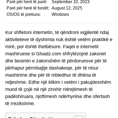
Parë për herë të parë:
September 10, 2023
Parë për herë të fundit:
August 12, 2025
OS/OS të prekura:
Windows
Kur shfletoni internetin, të qëndroni vigjilentë ndaj
aktiviteteve të dyshimta nuk është vetëm praktikë e
mirë, por është thelbësore. Faqet e internetit
mashtruese si Glsadz.com shfrytëzojnë zakonet
dhe besimin e zakonshëm të përdoruesve për të
përhapur përmbajtje dashakeqe, për të nisur
mashtrime dhe për të mbledhur të dhëna të
ndjeshme. Edhe një klikim i vetëm i pakujdesshëm
mund të çojë në një zinxhir ridrejtimesh të
padëshiruara, njoftimesh ndërhyrëse dhe ofertash
të rrezikshme.