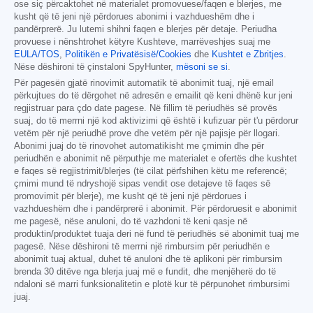
ose siç përcaktohet në materialet promovuese/faqen e blerjes, me
kusht që të jeni një përdorues abonimi i vazhdueshëm dhe i
pandërprerë. Ju lutemi shihni faqen e blerjes për detaje. Periudha
provuese i nënshtrohet këtyre Kushteve, marrëveshjes suaj me
EULA/TOS
,
Politikën e Privatësisë/Cookies
dhe
Kushtet e Zbritjes
.
Nëse dëshironi të çinstaloni SpyHunter,
mësoni se si
.
Për pagesën gjatë rinovimit automatik të abonimit tuaj, një email
përkujtues do të dërgohet në adresën e emailit që keni dhënë kur jeni
regjistruar para çdo date pagese. Në fillim të periudhës së provës
suaj, do të merrni një kod aktivizimi që është i kufizuar për t'u përdorur
vetëm për një periudhë prove dhe vetëm për një pajisje për llogari.
Abonimi juaj do të rinovohet automatikisht me çmimin dhe për
periudhën e abonimit në përputhje me materialet e ofertës dhe kushtet
e faqes së regjistrimit/blerjes (të cilat përfshihen këtu me referencë;
çmimi mund të ndryshojë sipas vendit ose detajeve të faqes së
promovimit për blerje), me kusht që të jeni një përdorues i
vazhdueshëm dhe i pandërprerë i abonimit. Për përdoruesit e abonimit
me pagesë, nëse anuloni, do të vazhdoni të keni qasje në
produktin/produktet tuaja deri në fund të periudhës së abonimit tuaj me
pagesë. Nëse dëshironi të merrni një rimbursim për periudhën e
abonimit tuaj aktual, duhet të anuloni dhe të aplikoni për rimbursim
brenda 30 ditëve nga blerja juaj më e fundit, dhe menjëherë do të
ndaloni së marri funksionalitetin e plotë kur të përpunohet rimbursimi
juaj.