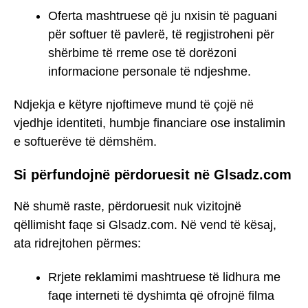
Oferta mashtruese që ju nxisin të paguani
për softuer të pavlerë, të regjistroheni për
shërbime të rreme ose të dorëzoni
informacione personale të ndjeshme.
Ndjekja e këtyre njoftimeve mund të çojë në
vjedhje identiteti, humbje financiare ose instalimin
e softuerëve të dëmshëm.
Si përfundojnë përdoruesit në Glsadz.com
Në shumë raste, përdoruesit nuk vizitojnë
qëllimisht faqe si Glsadz.com. Në vend të kësaj,
ata ridrejtohen përmes:
Rrjete reklamimi mashtruese të lidhura me
faqe interneti të dyshimta që ofrojnë filma