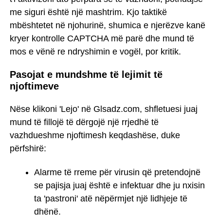
me siguri është një mashtrim. Kjo taktikë
mbështetet në njohurinë, shumica e njerëzve kanë
kryer kontrolle CAPTCHA më parë dhe mund të
mos e vënë re ndryshimin e vogël, por kritik.
Pasojat e mundshme të lejimit të
njoftimeve
Nëse klikoni 'Lejo' në Glsadz.com, shfletuesi juaj
mund të fillojë të dërgojë një rrjedhë të
vazhdueshme njoftimesh keqdashëse, duke
përfshirë:
Alarme të rreme për virusin që pretendojnë
se pajisja juaj është e infektuar dhe ju nxisin
ta 'pastroni' atë nëpërmjet një lidhjeje të
dhënë.