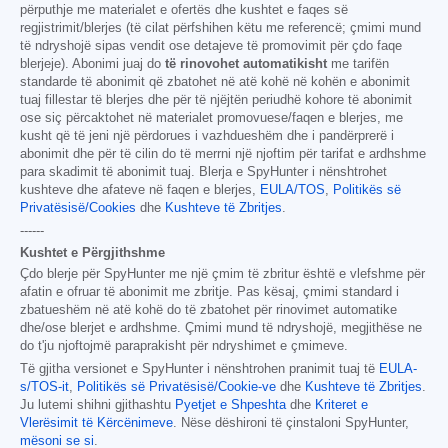
përputhje me materialet e ofertës dhe kushtet e faqes së
regjistrimit/blerjes (të cilat përfshihen këtu me referencë; çmimi mund
të ndryshojë sipas vendit ose detajeve të promovimit për çdo faqe
blerjeje). Abonimi juaj do
të rinovohet automatikisht
me tarifën
standarde të abonimit që zbatohet në atë kohë në kohën e abonimit
tuaj fillestar të blerjes dhe për të njëjtën periudhë kohore të abonimit
ose siç përcaktohet në materialet promovuese/faqen e blerjes, me
kusht që të jeni një përdorues i vazhdueshëm dhe i pandërprerë i
abonimit dhe për të cilin do të merrni një njoftim për tarifat e ardhshme
para skadimit të abonimit tuaj. Blerja e SpyHunter i nënshtrohet
kushteve dhe afateve në faqen e blerjes,
EULA/TOS
,
Politikës së
Privatësisë/Cookies
dhe
Kushteve të Zbritjes
.
------
Kushtet e Përgjithshme
Çdo blerje për SpyHunter me një çmim të zbritur është e vlefshme për
afatin e ofruar të abonimit me zbritje. Pas kësaj, çmimi standard i
zbatueshëm në atë kohë do të zbatohet për rinovimet automatike
dhe/ose blerjet e ardhshme. Çmimi mund të ndryshojë, megjithëse ne
do t'ju njoftojmë paraprakisht për ndryshimet e çmimeve.
Të gjitha versionet e SpyHunter i nënshtrohen pranimit tuaj të
EULA-
s/TOS-it
,
Politikës së Privatësisë/Cookie-ve
dhe
Kushteve të Zbritjes
.
Ju lutemi shihni gjithashtu
Pyetjet e Shpeshta
dhe
Kriteret e
Vlerësimit të Kërcënimeve
. Nëse dëshironi të çinstaloni SpyHunter,
mësoni se si
.