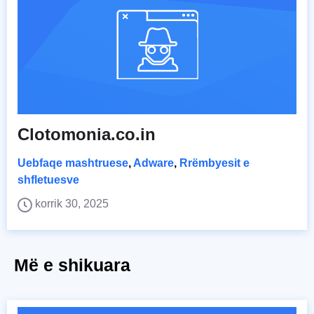
Clotomonia.co.in
Uebfaqe mashtruese
,
Adware
,
Rrëmbyesit e
shfletuesve
korrik 30, 2025
Më e shikuara