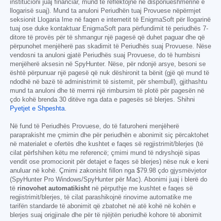
institucioni juaj financiar, mund të reflektojnë në disponueshmërinë e
llogarisë suaj). Mund ta anuloni Periudhën tuaj Provuese nëpërmjet
seksionit Llogaria Ime në faqen e internetit të EnigmaSoft për llogarinë
tuaj ose duke kontaktuar EnigmaSoft para përfundimit të periudhës 7-
ditore të provës për të shmangur një pagesë që duhet paguar dhe që
përpunohet menjëherë pas skadimit të Periudhës suaj Provuese. Nëse
vendosni ta anuloni gjatë Periudhës suaj Provuese, do të humbisni
menjëherë aksesin në SpyHunter. Nëse, për ndonjë arsye, besoni se
është përpunuar një pagesë që nuk dëshironit ta bënit (gjë që mund të
ndodhë në bazë të administrimit të sistemit, për shembull), gjithashtu
mund ta anuloni dhe të merrni një rimbursim të plotë për pagesën në
çdo kohë brenda 30 ditëve nga data e pagesës së blerjes. Shihni
Pyetjet e Shpeshta
.
Në fund të Periudhës Provuese, do të faturoheni menjëherë
paraprakisht me çmimin dhe për periudhën e abonimit siç përcaktohet
në materialet e ofertës dhe kushtet e faqes së regjistrimit/blerjes (të
cilat përfshihen këtu me referencë; çmimi mund të ndryshojë sipas
vendit ose promocionit për detajet e faqes së blerjes) nëse nuk e keni
anuluar në kohë. Çmimi zakonisht fillon nga
$79.98
çdo gjysmëvjetor
(SpyHunter Pro Windows/SpyHunter për Mac). Abonimi juaj i blerë do
të
rinovohet automatikisht
në përputhje me kushtet e faqes së
regjistrimit/blerjes, të cilat parashikojnë rinovime automatike me
tarifën standarde të abonimit që zbatohet në atë kohë në kohën e
blerjes suaj origjinale dhe për të njëjtën periudhë kohore të abonimit