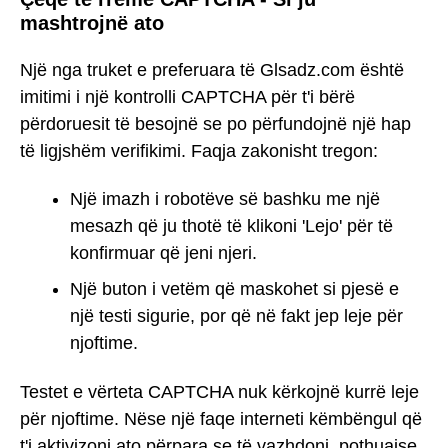
mashtrojnë ato
Një nga truket e preferuara të Glsadz.com është
imitimi i një kontrolli CAPTCHA për t'i bërë
përdoruesit të besojnë se po përfundojnë një hap
të ligjshëm verifikimi. Faqja zakonisht tregon:
Një imazh i robotëve së bashku me një
mesazh që ju thotë të klikoni 'Lejo' për të
konfirmuar që jeni njeri.
Një buton i vetëm që maskohet si pjesë e
një testi sigurie, por që në fakt jep leje për
njoftime.
Testet e vërteta CAPTCHA nuk kërkojnë kurrë leje
për njoftime. Nëse një faqe interneti këmbëngul që
t'i aktivizoni ato përpara se të vazhdoni, pothuajse