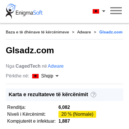
Skip
to
Shqip
content
Baza e të dhënave të kërcënimeve
Adware
Glsadz.com
Glsadz.com
Nga
CagedTech
në
Adware
Përkthe në:
Shqip
Karta e rezultateve të kërcënimit
?
Renditja:
6,082
Niveli i Kërcënimit:
20 % (Normale)
Kompjuterët e infektuar:
1,887