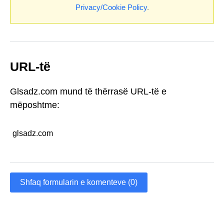
Privacy/Cookie Policy
.
URL-të
Glsadz.com mund të thërrasë URL-të e
mëposhtme:
glsadz.com
Shfaq formularin e komenteve (0)