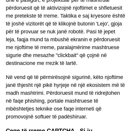
përdoruesit që të aktivizojnë njoftimet e shfletuesit
me pretekste të rreme. Taktika e saj kryesore është
të joshë vizitorët që të klikojnë butonin 'Lejo', gjoja
për të provuar se nuk janë robotë. Pasi të jepet
leja, faqja mund ta mbushë ekranin e përdoruesit
me njoftime të rreme, paralajmërime mashtruese
sigurie dhe mesazhe "clickbait" që çojnë në
destinacione me rrezik të lartë.
Në vend që të përmirësojnë sigurinë, këto njoftime
janë thjesht një pikë hyrjeje në një ekosistem më të
madh mashtrimi. Përdoruesit mund të ridrejtohen
në faqe phishing, portale mashtruese të
mbështetjes teknike ose faqe interneti që
promovojnë softuer të padëshiruar.
Çeqe të rreme CAPTCHA - Si ju