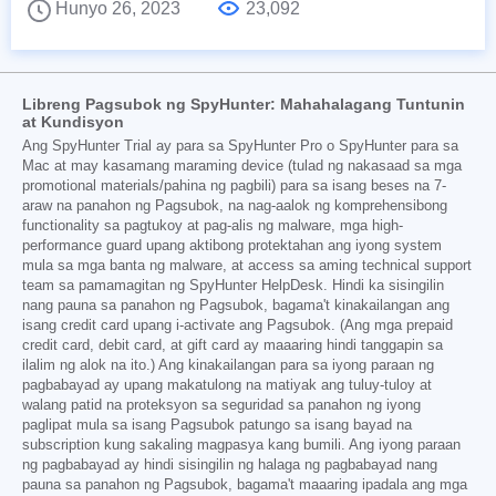
Hunyo 26, 2023
23,092
Libreng Pagsubok ng SpyHunter: Mahahalagang Tuntunin
at Kundisyon
Ang SpyHunter Trial ay para sa SpyHunter Pro o SpyHunter para sa
Mac at may kasamang maraming device (tulad ng nakasaad sa mga
promotional materials/pahina ng pagbili) para sa isang beses na 7-
araw na panahon ng Pagsubok, na nag-aalok ng komprehensibong
functionality sa pagtukoy at pag-alis ng malware, mga high-
performance guard upang aktibong protektahan ang iyong system
mula sa mga banta ng malware, at access sa aming technical support
team sa pamamagitan ng SpyHunter HelpDesk. Hindi ka sisingilin
nang pauna sa panahon ng Pagsubok, bagama't kinakailangan ang
isang credit card upang i-activate ang Pagsubok. (Ang mga prepaid
credit card, debit card, at gift card ay maaaring hindi tanggapin sa
ilalim ng alok na ito.) Ang kinakailangan para sa iyong paraan ng
pagbabayad ay upang makatulong na matiyak ang tuluy-tuloy at
walang patid na proteksyon sa seguridad sa panahon ng iyong
paglipat mula sa isang Pagsubok patungo sa isang bayad na
subscription kung sakaling magpasya kang bumili. Ang iyong paraan
ng pagbabayad ay hindi sisingilin ng halaga ng pagbabayad nang
pauna sa panahon ng Pagsubok, bagama't maaaring ipadala ang mga