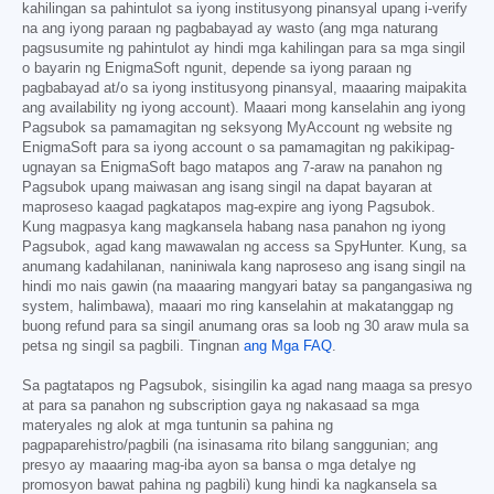
kahilingan sa pahintulot sa iyong institusyong pinansyal upang i-verify
na ang iyong paraan ng pagbabayad ay wasto (ang mga naturang
pagsusumite ng pahintulot ay hindi mga kahilingan para sa mga singil
o bayarin ng EnigmaSoft ngunit, depende sa iyong paraan ng
pagbabayad at/o sa iyong institusyong pinansyal, maaaring maipakita
ang availability ng iyong account). Maaari mong kanselahin ang iyong
Pagsubok sa pamamagitan ng seksyong MyAccount ng website ng
EnigmaSoft para sa iyong account o sa pamamagitan ng pakikipag-
ugnayan sa EnigmaSoft bago matapos ang 7-araw na panahon ng
Pagsubok upang maiwasan ang isang singil na dapat bayaran at
maproseso kaagad pagkatapos mag-expire ang iyong Pagsubok.
Kung magpasya kang magkansela habang nasa panahon ng iyong
Pagsubok, agad kang mawawalan ng access sa SpyHunter. Kung, sa
anumang kadahilanan, naniniwala kang naproseso ang isang singil na
hindi mo nais gawin (na maaaring mangyari batay sa pangangasiwa ng
system, halimbawa), maaari mo ring kanselahin at makatanggap ng
buong refund para sa singil anumang oras sa loob ng 30 araw mula sa
petsa ng singil sa pagbili. Tingnan
ang Mga FAQ
.
Sa pagtatapos ng Pagsubok, sisingilin ka agad nang maaga sa presyo
at para sa panahon ng subscription gaya ng nakasaad sa mga
materyales ng alok at mga tuntunin sa pahina ng
pagpaparehistro/pagbili (na isinasama rito bilang sanggunian; ang
presyo ay maaaring mag-iba ayon sa bansa o mga detalye ng
promosyon bawat pahina ng pagbili) kung hindi ka nagkansela sa