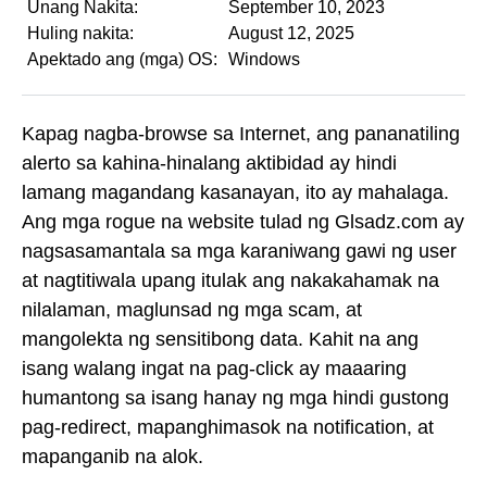
Unang Nakita:
September 10, 2023
Huling nakita:
August 12, 2025
Apektado ang (mga) OS:
Windows
Kapag nagba-browse sa Internet, ang pananatiling
alerto sa kahina-hinalang aktibidad ay hindi
lamang magandang kasanayan, ito ay mahalaga.
Ang mga rogue na website tulad ng Glsadz.com ay
nagsasamantala sa mga karaniwang gawi ng user
at nagtitiwala upang itulak ang nakakahamak na
nilalaman, maglunsad ng mga scam, at
mangolekta ng sensitibong data. Kahit na ang
isang walang ingat na pag-click ay maaaring
humantong sa isang hanay ng mga hindi gustong
pag-redirect, mapanghimasok na notification, at
mapanganib na alok.