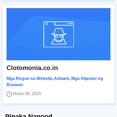
Clotomonia.co.in
Mga Rogue na Website
,
Adware
,
Mga Hijacker ng
Browser
Hulyo 30, 2025
Pinaka Nanood