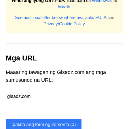
Hindi ang iyong OS?
I-download para sa
Windows®
at
Mac®
.
See additional offer below where available.
EULA
and
Privacy/Cookie Policy
.
Mga URL
Maaaring tawagan ng Glsadz.com ang mga
sumusunod na URL:
glsadz.com
Ipakita ang form ng komento (0)