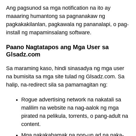
Ang pagsunod sa mga notification na ito ay
maaaring humantong sa pagnanakaw ng
pagkakakilanlan, pagkawala ng pananalapi, o pag-
install ng mapaminsalang software.
Paano Nagtatapos ang Mga User sa
Glsadz.com
Sa maraming kaso, hindi sinasadya ng mga user
na bumisita sa mga site tulad ng Glsadz.com. Sa
halip, na-redirect sila sa pamamagitan ng:
Rogue advertising network na nakatali sa
malilim na website na nag-aalok ng mga
pirated na pelikula, torrents, o pang-adult na
content.
Mga nakakahamak na pop-up ad na naka-