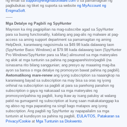
ng email sa
support@enigmasoftware.com
o sa pamamagitan ng
pagbubukas ng tiket ng suporta sa website
ng MyAccount ng
EnigmaSoft
.
------
Mga Detalye ng Pagbili ng SpyHunter
Mayroon ka ring pagpipilian na mag-subscribe agad sa SpyHunter
para sa buong functionality, kabilang ang pag-alis ng malware at pag-
access sa aming support department sa pamamagitan ng aming
HelpDesk, karaniwang nagsisimula sa
$49.98
kada dalawang taon
(SpyHunter Basic Windows) at
$79.98
kada dalawang taon (SpyHunter
Pro Windows/SpyHunter para sa Mac) alinsunod sa mga materyales
ng alok at mga tuntunin sa pahina ng pagpaparehistro/pagbili (na
isinasama rito bilang sanggunian; ang presyo ay maaaring mag-iba
ayon sa bansa o mga detalye ng promosyon bawat pahina ng pagbili).
Awtomatikong mare-renew
ang iyong subscription sa naaangkop na
karaniwang bayad sa subscription na may bisa sa oras ng iyong
orihinal na subscription sa pagbili at para sa parehong panahon ng
subscription o gaya ng nakasaad sa mga materyales ng
promosyon/pahina ng pagbili, kung ikaw ay isang patuloy at walang
patid na gumagamit ng subscription at kung saan makakatanggap ka
ng abiso ng mga paparating na singil bago matapos ang iyong
subscription. Ang pagbili ng SpyHunter ay napapailalim sa mga
tuntunin at kundisyon sa pahina ng pagbili,
EULA/TOS
,
Patakaran sa
Privacy/Cookie
at
Mga Tuntunin sa Diskwento
.