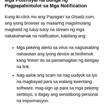
Mga Potensyal na Bunga ng
Pagpapahintulot sa Mga Notification
Kung iki-click mo ang 'Payagan' sa Glsadz.com,
ang iyong browser ay maaaring magsimulang
maghatid ng tuluy-tuloy na stream ng mga
nakakahamak na notification, kabilang ang:
Mga pekeng alerto sa virus na nagsasabing
nahawaan ang iyong device at hinihimok
kang 'linisin' ito sa pamamagitan ng ibinigay
na link.
Nag-aalok ang scam na nag-uudyok sa iyo
na magbayad para sa walang kwentang
software, mag-sign up para sa mga pekeng
serbisyo, o ibigay ang sensitibong personal
na impormasyon.