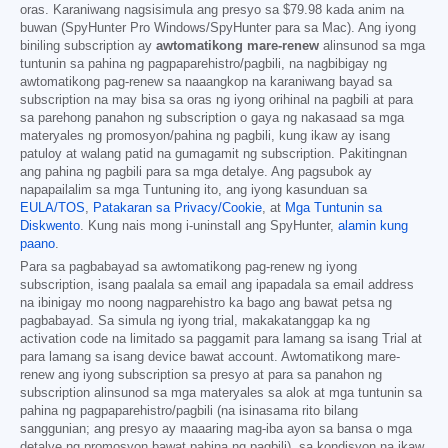
oras. Karaniwang nagsisimula ang presyo sa
$79.98
kada anim na
buwan (SpyHunter Pro Windows/SpyHunter para sa Mac). Ang iyong
biniling subscription ay
awtomatikong mare-renew
alinsunod sa mga
tuntunin sa pahina ng pagpaparehistro/pagbili, na nagbibigay ng
awtomatikong pag-renew sa naaangkop na karaniwang bayad sa
subscription na may bisa sa oras ng iyong orihinal na pagbili at para
sa parehong panahon ng subscription o gaya ng nakasaad sa mga
materyales ng promosyon/pahina ng pagbili, kung ikaw ay isang
patuloy at walang patid na gumagamit ng subscription. Pakitingnan
ang pahina ng pagbili para sa mga detalye. Ang pagsubok ay
napapailalim sa mga Tuntuning ito, ang iyong kasunduan sa
EULA/TOS
,
Patakaran sa Privacy/Cookie
, at
Mga Tuntunin sa
Diskwento
. Kung nais mong i-uninstall ang SpyHunter,
alamin kung
paano
.
Para sa pagbabayad sa awtomatikong pag-renew ng iyong
subscription, isang paalala sa email ang ipapadala sa email address
na ibinigay mo noong nagparehistro ka bago ang bawat petsa ng
pagbabayad. Sa simula ng iyong trial, makakatanggap ka ng
activation code na limitado sa paggamit para lamang sa isang Trial at
para lamang sa isang device bawat account. Awtomatikong mare-
renew ang iyong subscription sa presyo at para sa panahon ng
subscription alinsunod sa mga materyales sa alok at mga tuntunin sa
pahina ng pagpaparehistro/pagbili (na isinasama rito bilang
sanggunian; ang presyo ay maaaring mag-iba ayon sa bansa o mga
detalye ng promosyon bawat pahina ng pagbili), sa kondisyon na ikaw