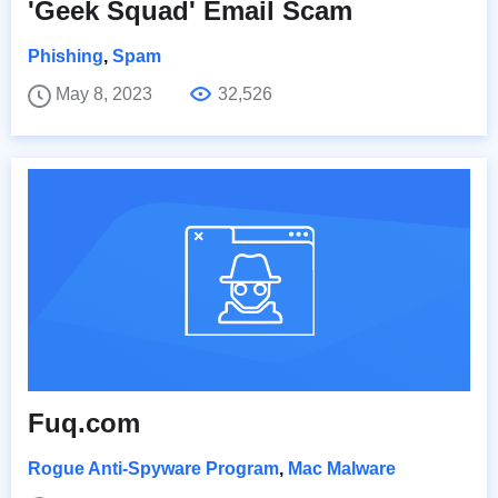
'Geek Squad' Email Scam
Phishing
,
Spam
May 8, 2023
32,526
Fuq.com
Rogue Anti-Spyware Program
,
Mac Malware