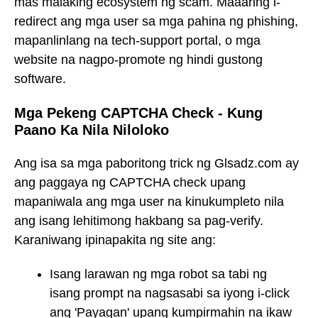
mas malaking ecosystem ng scam. Maaaring i-
redirect ang mga user sa mga pahina ng phishing,
mapanlinlang na tech-support portal, o mga
website na nagpo-promote ng hindi gustong
software.
Mga Pekeng CAPTCHA Check - Kung
Paano Ka Nila Niloloko
Ang isa sa mga paboritong trick ng Glsadz.com ay
ang paggaya ng CAPTCHA check upang
mapaniwala ang mga user na kinukumpleto nila
ang isang lehitimong hakbang sa pag-verify.
Karaniwang ipinapakita ng site ang:
Isang larawan ng mga robot sa tabi ng
isang prompt na nagsasabi sa iyong i-click
ang 'Payagan' upang kumpirmahin na ikaw