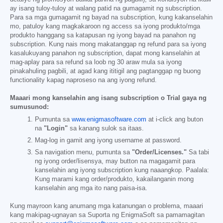
ay isang tuloy-tuloy at walang patid na gumagamit ng subscription.
Para sa mga gumagamit ng bayad na subscription, kung kakanselahin
mo, patuloy kang magkakaroon ng access sa iyong produkto/mga
produkto hanggang sa katapusan ng iyong bayad na panahon ng
subscription. Kung nais mong makatanggap ng refund para sa iyong
kasalukuyang panahon ng subscription, dapat mong kanselahin at
mag-aplay para sa refund sa loob ng 30 araw mula sa iyong
pinakahuling pagbili, at agad kang ititigil ang pagtanggap ng buong
functionality kapag naproseso na ang iyong refund.
Maaari mong kanselahin ang isang subscription o Trial gaya ng
sumusunod:
Pumunta sa
www.enigmasoftware.com
at i-click ang buton
na
"Login"
sa kanang sulok sa itaas.
Mag-log in gamit ang iyong username at password.
Sa navigation menu, pumunta sa
"Order/Licenses."
Sa tabi
ng iyong order/lisensya, may button na magagamit para
kanselahin ang iyong subscription kung naaangkop. Paalala:
Kung marami kang order/produkto, kakailanganin mong
kanselahin ang mga ito nang paisa-isa.
Kung mayroon kang anumang mga katanungan o problema, maaari
kang makipag-ugnayan sa Suporta ng EnigmaSoft sa pamamagitan