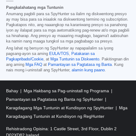
------
Pangkalahatang mga Tuntunin
Anumang pagbili para sa SpyHunter sa ilalim ng diskwentong presyo
ay may bisa para sa iniaalok na diskwentong termino ng subscription.
Pagkatapos nito, ang naaangkop na karaniwang presyo sa panahong
iyon ay ilalapat para sa mga awtomatikong pag-renew at/o mga pagbili
sa hinaharap. Ang presyo ay maaaring magbago, bagama't aabisuhan
ka namin nang maaga tungkol sa mga pagbabago sa presyo.
Ang lahat ng bersyon ng SpyHunter ay napapailalim sa iyong
pagsang-ayon sa aming
EULA/TOS
,
Patakaran sa
Pagkapribado/Cookie
, at
Mga Tuntunin sa Diskwento
. Pakitingnan din
ang aming
Mga FAQ
at
Pamantayan sa Pagtatasa ng Banta
. Kung
nais mong i-uninstall ang SpyHunter,
alamin kung paano
.
Bahay
Mga Hakbang sa Pag-uninstall ng Programa
Pamantayan sa Pagtatasa ng Banta ng SpyHunter
Karagdagang Mga Tuntunin at Kundisyon ng SpyHunter
Mga
Karagdagang Tuntunin at Kundisyon ng RegHunter
Rehistradong Opisina: 1 Castle Street, 3rd Floor, Dublin 2
D02XD82 Ireland.