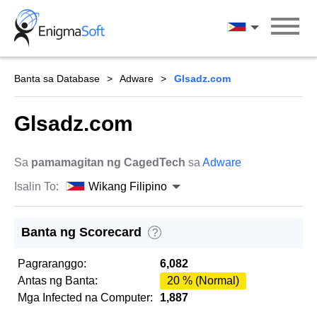
Skip
to
Wikang Filipin
content
Banta sa Database
Adware
Glsadz.com
Glsadz.com
Sa
pamamagitan ng CagedTech
sa
Adware
Isalin To:
Wikang Filipino
Banta ng Scorecard
?
Pagraranggo:
6,082
Antas ng Banta:
20 % (Normal)
Mga Infected na Computer:
1,887