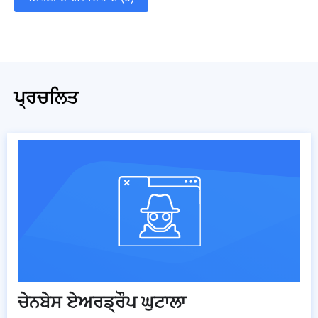
ਪ੍ਰਚਲਿਤ
ਚੇਨਬੇਸ ਏਅਰਡ੍ਰੌਪ ਘੁਟਾਲਾ