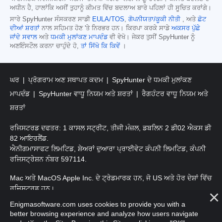
ਅਧੀਨ ਹੈ, ਹਾਲਾਂਕਿ ਅਸੀਂ ਤੁਹਾਨੂੰ ਕੀਮਤ ਵਿੱਚ ਬਦਲਾਅ ਬਾਰੇ ਪਹਿਲਾਂ ਹੀ ਸੂਚਿਤ ਕਰਾਂਗੇ।
ਸਾਰੇ SpyHunter ਸੰਸਕਰਣ ਸਾਡੀ
EULA/TOS
,
ਗੋਪਨੀਯਤਾ/ਕੂਕੀ ਨੀਤੀ
, ਅਤੇ
ਛੋਟ
ਦੀਆਂ ਸ਼ਰਤਾਂ
ਨਾਲ ਸਹਿਮਤ ਹੋਣ 'ਤੇ ਨਿਰਭਰ ਹਨ। ਕਿਰਪਾ ਕਰਕੇ ਸਾਡੇ
ਅਕਸਰ ਪੁੱਛੇ
ਜਾਂਦੇ ਸਵਾਲ
ਅਤੇ
ਧਮਕੀ ਮੁਲਾਂਕਣ ਮਾਪਦੰਡ
ਵੀ ਵੇਖੋ। ਜੇਕਰ ਤੁਸੀਂ SpyHunter ਨੂੰ
ਅਣਇੰਸਟੌਲ ਕਰਨਾ ਚਾਹੁੰਦੇ ਹੋ,
ਤਾਂ ਸਿੱਖੋ ਕਿ ਕਿਵੇਂ
।
ਘਰ
ਪ੍ਰੋਗਰਾਮ ਅਣ ਸਥਾਪਤ ਕਦਮ
SpyHunter ਦੇ ਧਮਕੀ ਮੁਲਾਂਕਣ
ਮਾਪਦੰਡ
SpyHunter ਵਾਧੂ ਨਿਯਮ ਅਤੇ ਸ਼ਰਤਾਂ
ਰੈਗਹੰਟਰ ਵਾਧੂ ਨਿਯਮ ਅਤੇ
ਸ਼ਰਤਾਂ
ਰਜਿਸਟਰਡ ਦਫਤਰ: 1 ਕਾਸਲ ਸਟ੍ਰੀਟ, ਤੀਜੀ ਮੰਜ਼ਲ, ਡਬਲਿਨ 2 ਡੀ02 ਐਕਸ ਡੀ
82 ਆਇਰਲੈਂਡ.
ਐਨੀਗਮਾਸਾਫਟ ਲਿਮਟਿਡ, ਸ਼ੇਅਰਾਂ ਦੁਆਰਾ ਪ੍ਰਾਈਵੇਟ ਕੰਪਨੀ ਲਿਮਟਿਡ, ਕੰਪਨੀ
ਰਜਿਸਟ੍ਰੇਸ਼ਨ ਨੰਬਰ 597114.
Mac ਅਤੇ MacOS Apple Inc. ਦੇ ਟ੍ਰੇਡਮਾਰਕ ਹਨ, ਜੋ US ਅਤੇ ਹੋਰ ਦੇਸ਼ਾਂ ਵਿੱਚ
ਰਜਿਸਟਰਡ ਹਨ।
Enigmasoftware.com uses cookies to provide you with a
ਕਾਪੀਰਾਈਟ 2016-
2025
. ਐਨੀਗਮਾਸੋਫਟ ਲਿਮਟਿਡ ਸਾਰੇ ਹੱਕ ਰਾਖਵੇਂ ਹਨ.
better browsing experience and analyze how users navigate