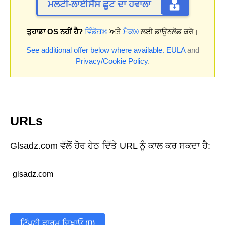
ਮਲਟੀ-ਲਾਈਸੈਂਸ ਛੂਟ ਦਾ ਹਵਾਲਾ
ਤੁਹਾਡਾ OS ਨਹੀਂ ਹੈ?
ਵਿੰਡੋਜ਼®
ਅਤੇ
ਮੈਕ®
ਲਈ ਡਾਊਨਲੋਡ ਕਰੋ।
See additional offer below where available.
EULA
and
Privacy/Cookie Policy
.
URLs
Glsadz.com ਵੱਲੋਂ ਹੋਰ ਹੇਠ ਦਿੱਤੇ URL ਨੂੰ ਕਾਲ ਕਰ ਸਕਦਾ ਹੈ:
glsadz.com
ਟਿੱਪਣੀ ਫਾਰਮ ਦਿਖਾਓ (0)