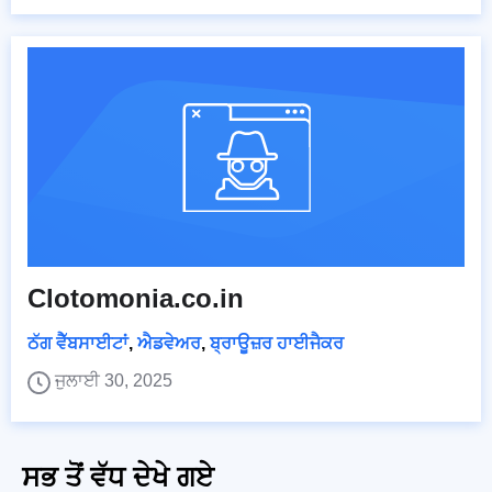
Clotomonia.co.in
ਠੱਗ ਵੈੱਬਸਾਈਟਾਂ
,
ਐਡਵੇਅਰ
,
ਬ੍ਰਾਊਜ਼ਰ ਹਾਈਜੈਕਰ
ਜੁਲਾਈ 30, 2025
ਸਭ ਤੋਂ ਵੱਧ ਦੇਖੇ ਗਏ