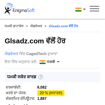
Skip
to
पंजाबी
content
ਧਮਕੀ ਡਾਟਾਬੇਸ
ਐਡਵੇਅਰ
Glsadz.com ਵੱਲੋਂ ਹੋਰ
Glsadz.com ਵੱਲੋਂ ਹੋਰ
ਐਡਵੇਅਰ
ਵਿੱਚ
CagedTech
ਦੁਆਰਾ
ਇਸ ਵਿੱਚ ਅਨੁਵਾਦ ਕਰੋ:
पंजाबी
ਧਮਕੀ ਸਕੋਰ ਕਾਰਡ
?
ਦਰਜਾਬੰਦੀ:
6,082
ਖਤਰੇ ਦਾ ਪੱਧਰ:
20 % (ਸਧਾਰਣ)
ਸੰਕਰਮਿਤ ਕੰਪਿਊਟਰ:
1,887