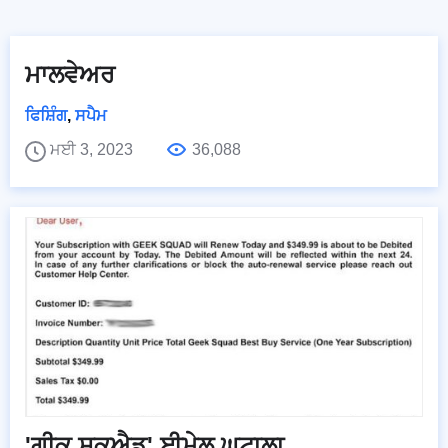
ਮਾਲਵੇਅਰ
ਫਿਸ਼ਿੰਗ
,
ਸਪੈਮ
ਮਈ 3, 2023
36,088
'ਗੀਕ ਸਕੁਐਡ' ਈਮੇਲ ਘੁਟਾਲਾ