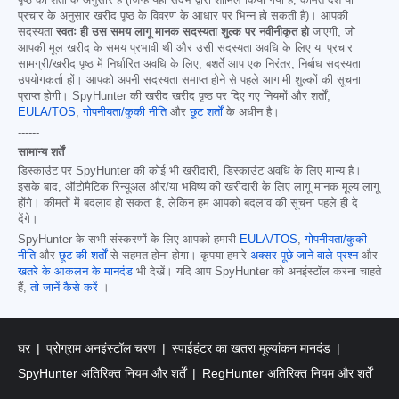
पृष्ठ की शर्तों के अनुसार है (जिन्हें यहां संदर्भ द्वारा शामिल किया गया है; कीमत देश या
प्रचार के अनुसार खरीद पृष्ठ के विवरण के आधार पर भिन्न हो सकती है)। आपकी
सदस्यता
स्वतः ही उस समय लागू मानक सदस्यता शुल्क पर नवीनीकृत हो
जाएगी, जो
आपकी मूल खरीद के समय प्रभावी थी और उसी सदस्यता अवधि के लिए या प्रचार
सामग्री/खरीद पृष्ठ में निर्धारित अवधि के लिए, बशर्ते आप एक निरंतर, निर्बाध सदस्यता
उपयोगकर्ता हों। आपको अपनी सदस्यता समाप्त होने से पहले आगामी शुल्कों की सूचना
प्राप्त होगी। SpyHunter की खरीद खरीद पृष्ठ पर दिए गए नियमों और शर्तों,
EULA/TOS
,
गोपनीयता/कुकी नीति
और
छूट शर्तों
के अधीन है।
------
सामान्य शर्तें
डिस्काउंट पर SpyHunter की कोई भी खरीदारी, डिस्काउंट अवधि के लिए मान्य है।
इसके बाद, ऑटोमैटिक रिन्यूअल और/या भविष्य की खरीदारी के लिए लागू मानक मूल्य लागू
होंगे। कीमतों में बदलाव हो सकता है, लेकिन हम आपको बदलाव की सूचना पहले ही दे
देंगे।
SpyHunter के सभी संस्करणों के लिए आपको हमारी
EULA/TOS
,
गोपनीयता/कुकी
नीति
और
छूट की शर्तों
से सहमत होना होगा। कृपया हमारे
अक्सर पूछे जाने वाले प्रश्न
और
खतरे के आकलन के मानदंड
भी देखें। यदि आप SpyHunter को अनइंस्टॉल करना चाहते
हैं,
तो जानें कैसे करें
।
घर
प्रोग्राम अनइंस्टॉल चरण
स्पाईहंटर का खतरा मूल्यांकन मानदंड
SpyHunter अतिरिक्त नियम और शर्तें
RegHunter अतिरिक्त नियम और शर्तें