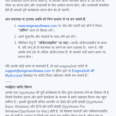
लिए धनवापसी प्राप्त करना चाहते हैं, तो आपको अपनी नवीनतम खरीद के 30 दिनों के
भीतर रद्द करना होगा और धनवापसी के लिए आवेदन करना होगा, और धनवापसी संसाधित
होते ही आपको पूर्ण कार्यक्षमता प्राप्त होना बंद हो जाएगी।
आप सदस्यता या ट्रायल अवधि को निम्न प्रकार से रद्द कर सकते हैं:
www.enigmasoftware.com
पर जाएं और ऊपरी दाएं कोने में स्थित
"लॉगिन"
बटन पर क्लिक करें।
अपने यूज़रनेम और पासवर्ड के साथ लॉग इन करें।
नेविगेशन मेनू में,
"ऑर्डर/लाइसेंस" पर जाएं।
आपके ऑर्डर/लाइसेंस के बगल
में, यदि लागू हो तो सदस्यता रद्द करने का बटन उपलब्ध है। ध्यान दें: यदि
आपके पास एक से अधिक ऑर्डर/उत्पाद हैं, तो आपको उन्हें अलग-अलग रद्द
करना होगा।
यदि आपके कोई प्रश्न या समस्याएँ हैं, तो आप enigmaSoft सपोर्ट से
support@enigmasoftware.com
पर ईमेल द्वारा या
EnigmaSoft की
MyAccount
वेबसाइट पर सपोर्ट टिकट खोलकर संपर्क कर सकते हैं।
------
स्पाईहंटर खरीद विवरण
आपके पास SpyHunter की पूरी कार्यक्षमता के लिए तुरंत सदस्यता लेने का विकल्प भी है,
जिसमें मैलवेयर हटाना और हमारे हेल्पडेस्क के माध्यम से हमारे सहायता विभाग तक पहुंच
शामिल है। इसकी शुरुआती कीमत आमतौर पर
$49.98
प्रति छमाही (SpyHunter
Basic Windows) और
$79.98
प्रति छमाही (SpyHunter Pro
Windows/SpyHunter for Mac) होती है, जो पेशकश सामग्री और पंजीकरण/खरीद