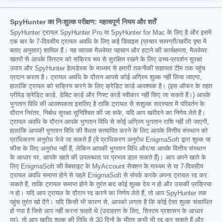
SpyHunter का निःशुल्क परीक्षण: महत्वपूर्ण नियम और शर्तें
SpyHunter ट्रायल SpyHunter Pro या SpyHunter for Mac के लिए है और इसमें
एक बार के 7-दिवसीय ट्रायल अवधि के लिए कई डिवाइस (प्रचार सामग्री/खरीद पृष्ठ में
बताए अनुसार) शामिल हैं। यह व्यापक मैलवेयर पहचान और हटाने की कार्यक्षमता, मैलवेयर
खतरों से आपके सिस्टम को सक्रिय रूप से सुरक्षित रखने के लिए उच्च-प्रदर्शन सुरक्षा
उपाय और SpyHunter हेल्पडेस्क के माध्यम से हमारी तकनीकी सहायता टीम तक पहुंच
प्रदान करता है। ट्रायल अवधि के दौरान आपसे कोई अग्रिम शुल्क नहीं लिया जाएगा,
हालांकि ट्रायल को सक्रिय करने के लिए क्रेडिट कार्ड आवश्यक है। (इस ऑफर के तहत
प्रीपेड क्रेडिट कार्ड, डेबिट कार्ड और गिफ्ट कार्ड स्वीकार नहीं किए जा सकते हैं।) आपके
भुगतान विधि की आवश्यकता इसलिए है ताकि ट्रायल से सशुल्क सदस्यता में परिवर्तन के
दौरान निरंतर, निर्बाध सुरक्षा सुनिश्चित की जा सके, यदि आप खरीदने का निर्णय लेते हैं।
ट्रायल अवधि के दौरान आपके भुगतान विधि से कोई अग्रिम भुगतान राशि नहीं ली जाएगी,
हालांकि आपकी भुगतान विधि की वैधता सत्यापित करने के लिए आपके वित्तीय संस्थान को
प्राधिकरण अनुरोध भेजे जा सकते हैं (ये प्राधिकरण अनुरोध EnigmaSoft द्वारा शुल्क या
फीस के लिए अनुरोध नहीं हैं, लेकिन आपकी भुगतान विधि और/या आपके वित्तीय संस्थान
के आधार पर, आपके खाते की उपलब्धता पर प्रभाव डाल सकते हैं)। आप अपने खाते के
लिए EnigmaSoft की वेबसाइट के MyAccount सेक्शन के माध्यम से या 7-दिवसीय
ट्रायल अवधि समाप्त होने से पहले EnigmaSoft से संपर्क करके अपना ट्रायल रद्द कर
सकते हैं, ताकि ट्रायल समाप्त होने के तुरंत बाद कोई शुल्क देय न हो और उसकी प्रक्रिया
न हो। यदि आप ट्रायल के दौरान रद्द करने का निर्णय लेते हैं, तो आप SpyHunter तक
पहुंच तुरंत खो देंगे। यदि किसी भी कारण से, आपको लगता है कि कोई ऐसा शुल्क संसाधित
हो गया है जिसे आप नहीं करना चाहते थे (उदाहरण के लिए, सिस्टम प्रशासन के आधार
पर), तो आप खरीद शुल्क की तिथि से 30 दिनों के भीतर कभी भी रद्द कर सकते हैं और