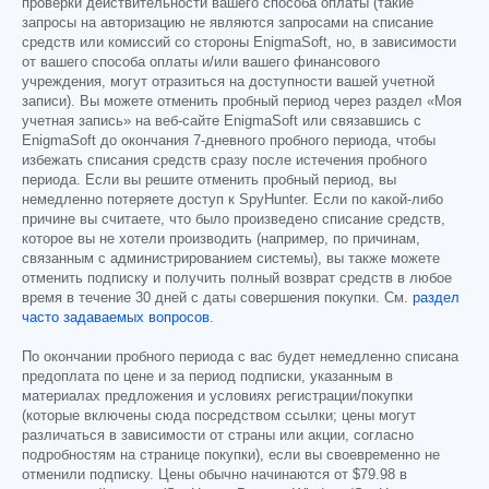
проверки действительности вашего способа оплаты (такие
запросы на авторизацию не являются запросами на списание
средств или комиссий со стороны EnigmaSoft, но, в зависимости
от вашего способа оплаты и/или вашего финансового
учреждения, могут отразиться на доступности вашей учетной
записи). Вы можете отменить пробный период через раздел «Моя
учетная запись» на веб-сайте EnigmaSoft или связавшись с
EnigmaSoft до окончания 7-дневного пробного периода, чтобы
избежать списания средств сразу после истечения пробного
периода. Если вы решите отменить пробный период, вы
немедленно потеряете доступ к SpyHunter. Если по какой-либо
причине вы считаете, что было произведено списание средств,
которое вы не хотели производить (например, по причинам,
связанным с администрированием системы), вы также можете
отменить подписку и получить полный возврат средств в любое
время в течение 30 дней с даты совершения покупки. См.
раздел
часто задаваемых вопросов
.
По окончании пробного периода с вас будет немедленно списана
предоплата по цене и за период подписки, указанным в
материалах предложения и условиях регистрации/покупки
(которые включены сюда посредством ссылки; цены могут
различаться в зависимости от страны или акции, согласно
подробностям на странице покупки), если вы своевременно не
отменили подписку. Цены обычно начинаются от
$79.98
в