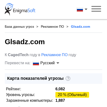
Skip
to
Русский
content
База данных угроз
Рекламное ПО
Glsadz.com
Glsadz.com
К
CagedTech
году в
Рекламное ПО
году
Перевести на:
Русский
Карта показателей угрозы
?
Рейтинг:
6,082
Уровень угрозы:
20 % (Обычный)
Зараженные компьютеры:
1,887