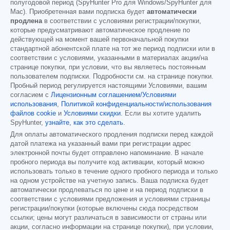
полугодовой период (SpyHunter Pro для Windows/SpyHunter для
Mac). Приобретенная вами подписка будет
автоматически
продлена
в соответствии с условиями регистрации/покупки,
которые предусматривают автоматическое продление по
действующей на момент вашей первоначальной покупки
стандартной абонентской плате на тот же период подписки или в
соответствии с условиями, указанными в материалах акции/на
странице покупки, при условии, что вы являетесь постоянным
пользователем подписки. Подробности см. на странице покупки.
Пробный период регулируется настоящими Условиями, вашим
согласием с
Лицензионным соглашением/Условиями
использования
,
Политикой конфиденциальности/использования
файлов cookie
и
Условиями скидки
. Если вы хотите удалить
SpyHunter,
узнайте, как это сделать
.
Для оплаты автоматического продления подписки перед каждой
датой платежа на указанный вами при регистрации адрес
электронной почты будет отправлено напоминание. В начале
пробного периода вы получите код активации, который можно
использовать только в течение одного пробного периода и только
на одном устройстве на учетную запись. Ваша подписка будет
автоматически продлеваться по цене и на период подписки в
соответствии с условиями предложения и условиями страницы
регистрации/покупки (которые включены сюда посредством
ссылки; цены могут различаться в зависимости от страны или
акции, согласно информации на странице покупки), при условии,