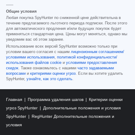
------
Общие условия
Любая покупка SpyHunter по сниженной цене действительна в
течение предлагаемого льготного периода подписки. После этого
для автоматического продления и/или будущих покупок будет
применяться стандартная цена. Цены могут меняться, однако мы
уведомим вас об этом заранее.
Использование всех версий SpyHunter возможно только при
условии вашего согласия с нашим
лицензионным соглашением/
условиями использования
,
политикой конфиденциальности/
использования файлов cookie
и
условиями предоставления
скидок
. Также ознакомьтесь с нашими
часто задаваемыми
вопросами
и
критериями оценки угроз
. Если вы хотите удалить
SpyHunter,
узнайте, как это сделать
.
Главная
Программа удаления шагов
Критерии оценки
угроз SpyHunter
Дополнительные положения и условия
SpyHunter
RegHunter Дополнительные положения и
условия