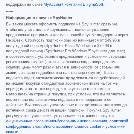
поддержки на сайте
MyAccount компании EnigmaSoft
.
------
Информация о покупке SpyHunter
Вы также можете оформить подписку на SpyHunter сразу же,
чтобы получить полный функционал, включая удаление
вредоносных программ и доступ к нашей службе поддержки через
HelpDesk. Стоимость подписки обычно начинается от
$49.98
в
полугодовой период (SpyHunter Basic Windows) и
$79.98
в
полугодовой период (SpyHunter Pro Windows/SpyHunter для Mac)
в соответствии с условиями предложения и условиями страницы
регистрации/покупки (которые включены сюда посредством
ссылки; цены могут различаться в зависимости от страны или
акции, согласно подробностям на странице покупки). Ваша
подписка будет
автоматически продлеваться
по действующей
на момент покупки стандартной абонентской плате на тот же
период или на тот же период, что и указано в рекламных
материалах/на странице покупки, при условии, что вы являетесь
постоянным пользователем подписки и не прерываете ее
действие. Вы получите уведомление о предстоящих платежах до
истечения срока действия вашей подписки. Покупка SpyHunter
регулируется условиями, указанными на странице покупки,
лицензионным соглашением/условиями использования
,
политикой
конфиденциальности/использования файлов cookie
и
условиями
скидки
.