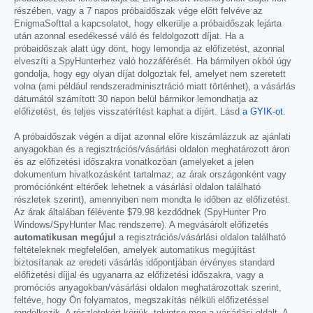
részében, vagy a 7 napos próbaidőszak vége előtt felvéve az
EnigmaSofttal a kapcsolatot, hogy elkerülje a próbaidőszak lejárta
után azonnal esedékessé váló és feldolgozott díjat. Ha a
próbaidőszak alatt úgy dönt, hogy lemondja az előfizetést, azonnal
elveszíti a SpyHunterhez való hozzáférését. Ha bármilyen okból úgy
gondolja, hogy egy olyan díjat dolgoztak fel, amelyet nem szeretett
volna (ami például rendszeradminisztráció miatt történhet), a vásárlás
dátumától számított 30 napon belül bármikor lemondhatja az
előfizetést, és teljes visszatérítést kaphat a díjért. Lásd
a GYIK-ot
.
A próbaidőszak végén a díjat azonnal előre kiszámlázzuk az ajánlati
anyagokban és a regisztrációs/vásárlási oldalon meghatározott áron
és az előfizetési időszakra vonatkozóan (amelyeket a jelen
dokumentum hivatkozásként tartalmaz; az árak országonként vagy
promóciónként eltérőek lehetnek a vásárlási oldalon található
részletek szerint), amennyiben nem mondta le időben az előfizetést.
Az árak általában félévente
$79.98
kezdődnek (SpyHunter Pro
Windows/SpyHunter Mac rendszerre). A megvásárolt előfizetés
automatikusan megújul
a regisztrációs/vásárlási oldalon található
feltételeknek megfelelően, amelyek automatikus megújítást
biztosítanak az eredeti vásárlás időpontjában érvényes standard
előfizetési díjjal és ugyanarra az előfizetési időszakra, vagy a
promóciós anyagokban/vásárlási oldalon meghatározottak szerint,
feltéve, hogy Ön folyamatos, megszakítás nélküli előfizetéssel