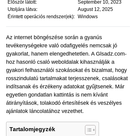
Először látott:
September 10, 2023
Utoljára látva:
August 12, 2025
Érintett operációs rendszer(ek):
Windows
Az internet böngészése során a gyanús
tevékenységekre való odafigyelés nemcsak jó
gyakorlat, hanem elengedhetetlen. A Glsadz.com-
hoz hasonló csaló weboldalak kihasználják a
gyakori felhasználói szokásokat és bizalmat, hogy
rosszindulatú tartalmakat terjesszenek, csalásokat
indítsanak és érzékeny adatokat gyűjtsenek. Már
egyetlen gondatlan kattintás is nem kívánt
átirányítások, tolakodó értesítések és veszélyes
ajánlatok láncolatához vezethet.
Tartalomjegyzék