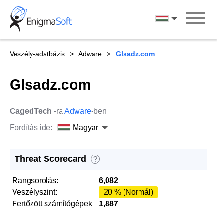
Skip
to
Magyar
content
Veszély-adatbázis
Adware
Glsadz.com
Glsadz.com
CagedTech
-ra
Adware
-ben
Fordítás ide:
Magyar
Threat Scorecard
?
Rangsorolás:
6,082
Veszélyszint:
20 % (Normál)
Fertőzött számítógépek:
1,887