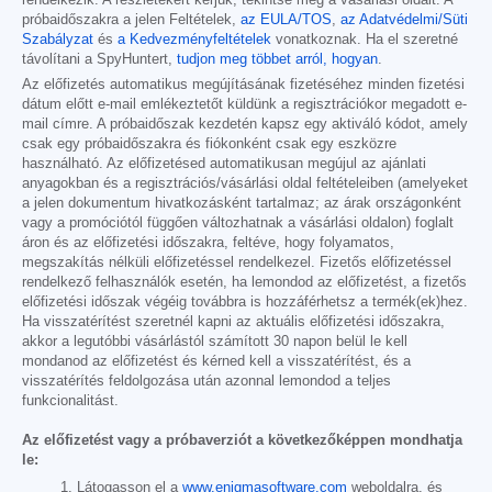
rendelkezik. A részletekért kérjük, tekintse meg a vásárlási oldalt. A
próbaidőszakra a jelen Feltételek,
az EULA/TOS
,
az Adatvédelmi/Süti
Szabályzat
és
a Kedvezményfeltételek
vonatkoznak. Ha el szeretné
távolítani a SpyHuntert,
tudjon meg többet arról, hogyan
.
Az előfizetés automatikus megújításának fizetéséhez minden fizetési
dátum előtt e-mail emlékeztetőt küldünk a regisztrációkor megadott e-
mail címre. A próbaidőszak kezdetén kapsz egy aktiváló kódot, amely
csak egy próbaidőszakra és fiókonként csak egy eszközre
használható. Az előfizetésed automatikusan megújul az ajánlati
anyagokban és a regisztrációs/vásárlási oldal feltételeiben (amelyeket
a jelen dokumentum hivatkozásként tartalmaz; az árak országonként
vagy a promóciótól függően változhatnak a vásárlási oldalon) foglalt
áron és az előfizetési időszakra, feltéve, hogy folyamatos,
megszakítás nélküli előfizetéssel rendelkezel. Fizetős előfizetéssel
rendelkező felhasználók esetén, ha lemondod az előfizetést, a fizetős
előfizetési időszak végéig továbbra is hozzáférhetsz a termék(ek)hez.
Ha visszatérítést szeretnél kapni az aktuális előfizetési időszakra,
akkor a legutóbbi vásárlástól számított 30 napon belül le kell
mondanod az előfizetést és kérned kell a visszatérítést, és a
visszatérítés feldolgozása után azonnal lemondod a teljes
funkcionalitást.
Az előfizetést vagy a próbaverziót a következőképpen mondhatja
le:
Látogasson el a
www.enigmasoftware.com
weboldalra, és