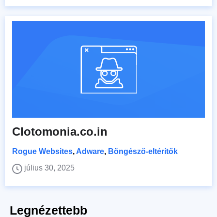
Clotomonia.co.in
Rogue Websites
,
Adware
,
Böngésző-eltérítők
július 30, 2025
Legnézettebb