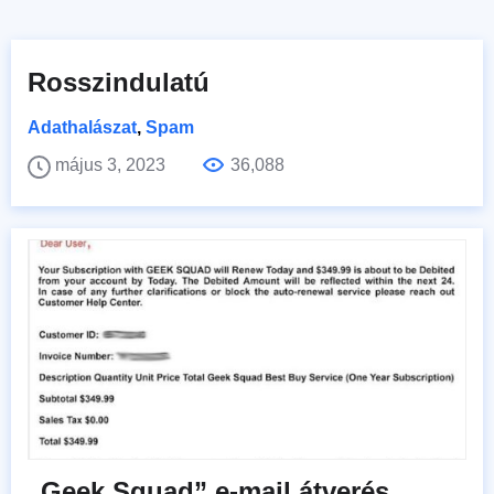
Rosszindulatú
Adathalászat
,
Spam
május 3, 2023
36,088
„Geek Squad” e-mail átverés