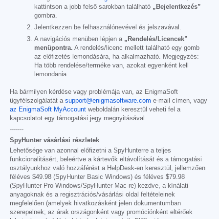
kattintson a jobb felső sarokban található
„Bejelentkezés”
gombra.
Jelentkezzen be felhasználónevével és jelszavával.
A navigációs menüben lépjen a
„Rendelés/Licencek”
menüpontra.
A rendelés/licenc mellett található egy gomb
az előfizetés lemondására, ha alkalmazható. Megjegyzés:
Ha több rendelése/terméke van, azokat egyenként kell
lemondania.
Ha bármilyen kérdése vagy problémája van, az EnigmaSoft
ügyfélszolgálatát a
support@enigmasoftware.com
e-mail címen, vagy
az EnigmaSoft MyAccount
weboldalán keresztül veheti fel a
kapcsolatot egy támogatási jegy megnyitásával.
-------
SpyHunter vásárlási részletek
Lehetősége van azonnal előfizetni a SpyHunterre a teljes
funkcionalitásért, beleértve a kártevők eltávolítását és a támogatási
osztályunkhoz való hozzáférést a HelpDesk-en keresztül, jellemzően
féléves
$49.98
(SpyHunter Basic Windows) és féléves
$79.98
(SpyHunter Pro Windows/SpyHunter Mac-re) kezdve, a kínálati
anyagoknak és a regisztrációs/vásárlási oldal feltételeinek
megfelelően (amelyek hivatkozásként jelen dokumentumban
szerepelnek; az árak országonként vagy promóciónként eltérőek