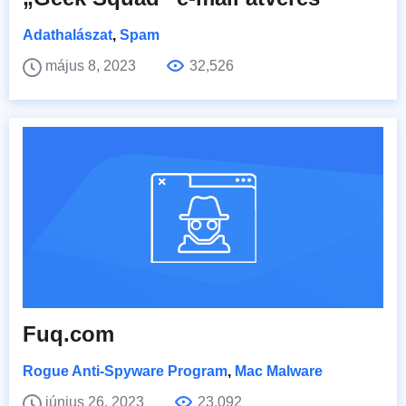
Adathalászat
,
Spam
május 8, 2023
32,526
Fuq.com
Rogue Anti-Spyware Program
,
Mac Malware
június 26, 2023
23,092