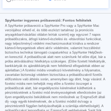
SpyHunter ingyenes próbaverzió: Fontos feltételek
A SpyHunter próbaverzió a SpyHunter Pro vagy a SpyHunter Mac
verziójához érhető el, és több eszközt tartalmaz (a promóciós
anyagokban/vásárlási oldalon leírtak szerint) egy egyszeri 7 napos
próbaidőszakra, átfogó kártevő-észlelési és -eltávolítási funkciókat,
nagy teljesítményű védelmi mechanizmusokat kínálva a rendszer
kártevő-fenyegetések elleni aktív védelmére, valamint hozzáférést
biztosítva technikai támogató csapatunkhoz a SpyHunter HelpDesk-
en keresztül. A próbaidőszak alatt nem számítunk fel előre díjat, bár a
próba aktiválásához hitelkártya szükséges. (Előre fizetett hitelkártyák,
bankkártyák és ajándékkártyák nem feltétlenül elfogadottak ebben az
ajánlatban.) A fizetési módra vonatkozó követelmény a folyamatos,
zavartalan biztonsági védelem biztosítása a próbaidőszakról fizetős
előfizetésre való áttérés során, amennyiben úgy dönt, hogy vásárol. A
fizetési módra nem terheljük meg előre a fizetési összeget a
próbaidőszak alatt, bár engedélyezési kérelmeket küldhetünk a
pénzintézetének a fizetési mód érvényességének ellenőrzésére (az
ilyen engedélyezési beküldések nem minősülnek az EnigmaSoft általi
díj- vagy egyéb kérelmeknek, de a fizetési módtól és/vagy a
pénzintézettől függően befolyásolhatják a számlája elérhetőségét). A
próbaidőszakot lemondhatja az EnigmaSoft webhelyének Saját fiók