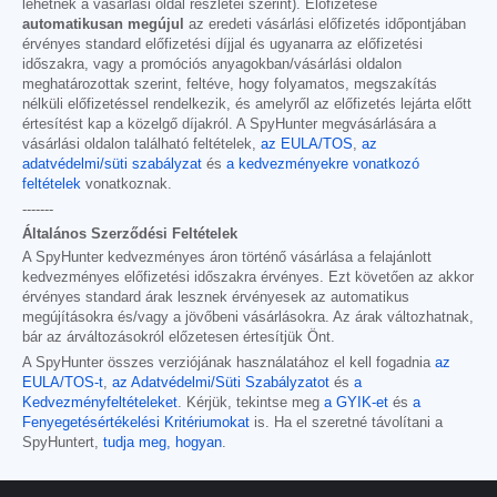
lehetnek a vásárlási oldal részletei szerint). Előfizetése
automatikusan megújul
az eredeti vásárlási előfizetés időpontjában
érvényes standard előfizetési díjjal és ugyanarra az előfizetési
időszakra, vagy a promóciós anyagokban/vásárlási oldalon
meghatározottak szerint, feltéve, hogy folyamatos, megszakítás
nélküli előfizetéssel rendelkezik, és amelyről az előfizetés lejárta előtt
értesítést kap a közelgő díjakról. A SpyHunter megvásárlására a
vásárlási oldalon található feltételek,
az EULA/TOS
,
az
adatvédelmi/süti szabályzat
és
a kedvezményekre vonatkozó
feltételek
vonatkoznak.
-------
Általános Szerződési Feltételek
A SpyHunter kedvezményes áron történő vásárlása a felajánlott
kedvezményes előfizetési időszakra érvényes. Ezt követően az akkor
érvényes standard árak lesznek érvényesek az automatikus
megújításokra és/vagy a jövőbeni vásárlásokra. Az árak változhatnak,
bár az árváltozásokról előzetesen értesítjük Önt.
A SpyHunter összes verziójának használatához el kell fogadnia
az
EULA/TOS-t
,
az Adatvédelmi/Süti Szabályzatot
és
a
Kedvezményfeltételeket
. Kérjük, tekintse meg
a GYIK-et
és
a
Fenyegetésértékelési Kritériumokat
is. Ha el szeretné távolítani a
SpyHuntert,
tudja meg, hogyan
.