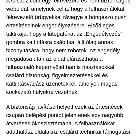
A Glsadz.com egy félrevezető és nem biztonságos
weboldal, amelynek célja, hogy a felhasználókat
félrevezető ürügyekkel rávegye a böngésző push
értesítéseinek engedélyezésére. Elsődleges
taktikája, hogy a látogatókat az „Engedélyezés”
gombra kattintásra csábítsa, állítólag annak
bizonyítására, hogy nem robotok. Az engedély
megadása után az oldal eláraszthatja a
felhasználó képernyőjét hamis riasztásokkal,
csalárd biztonsági figyelmeztetésekkel és
kattintásvadász üzenetekkel, amelyek magas
kockázatú helyekre vezetnek.
A biztonság javítása helyett ezek az értesítések
csupán belépési pontot jelentenek egy nagyobb
átveréses ökoszisztémába. A felhasználókat
adathalász oldalakra, csalárd technikai támogatási