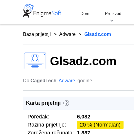
Skip
to
Dom
Proizvodi
content
Baza prijetnji
Adware
Glsadz.com
Glsadz.com
Do
CagedTech.
Adware
. godine
Karta prijetnji
?
Poredak:
6,082
Razina prijetnje:
20 % (Normalan)
Zaražena računala:
1,887