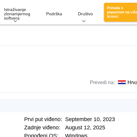
Ponuda s
Istraživanje
popustom na viš
zlonamjernog
Podrška
Društvo
licenci
softvera
Prevedi na:
Hrva
Prvi put viđeno:
September 10, 2023
Zadnje viđeno:
August 12, 2025
Pogođeni OS:
Windows