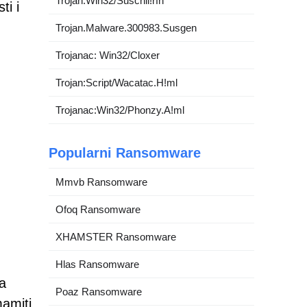
Trojan:Win32/Suschil!rfn
ti i
Trojan.Malware.300983.Susgen
Trojanac: Win32/Cloxer
Trojan:Script/Wacatac.H!ml
Trojanac:Win32/Phonzy.A!ml
Popularni Ransomware
Mmvb Ransomware
Ofoq Ransomware
XHAMSTER Ransomware
Hlas Ransomware
a
Poaz Ransomware
mamiti