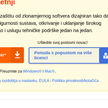
etnji
zaštitu od zlonamjernog softvera dizajniran tako d
gurnosti sustava, otkrivanje i uklanjanje širokog
ao i uslugu tehničke podrške jedan na jedan.
Uštedite svoj poslovni novac!
Ponuda s popustom na više
er*
licenci
Preuzmite za
Windows®
i
Mac®
.
 razdoblja u nastavku.
EULA
i
Politika privatnosti/kolačića
.