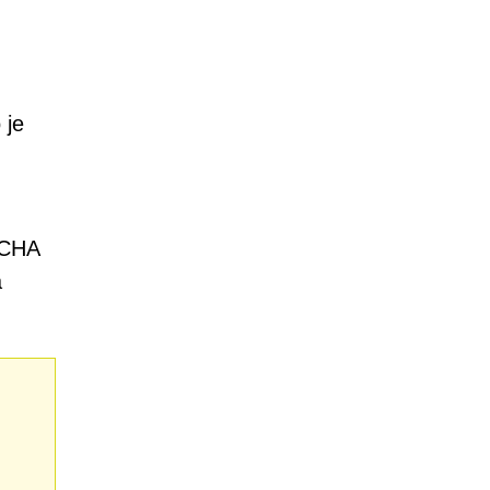
 je
TCHA
a