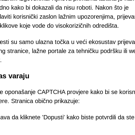
odno kako bi dokazali da nisu roboti. Nakon što je
viti korisnički zaslon lažnim upozorenjima, prijev
ikove koje vode do visokorizičnih odredišta.
jesti su samo ulazna točka u veći ekosustav prijeva
ng stranice, lažne portale za tehničku podršku ili w
.
s varaju
je oponašanje CAPTCHA provjere kako bi se korisn
jere. Stranica obično prikazuje:
ava da kliknete 'Dopusti' kako biste potvrdili da ste