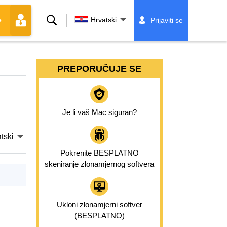
Traži
Hrvatski
Prijaviti se
e
PREPORUČUJE SE
Je li vaš Mac siguran?
tski
Pokrenite BESPLATNO
skeniranje zlonamjernog softvera
Ukloni zlonamjerni softver
(BESPLATNO)