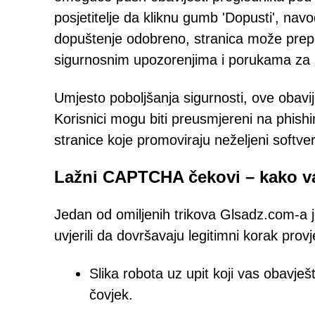
posjetitelje da kliknu gumb 'Dopusti', nav
dopuštenje odobreno, stranica može prepla
sigurnosnim upozorenjima i porukama za kl
Umjesto poboljšanja sigurnosti, ove obavi
Korisnici mogu biti preusmjereni na phishi
stranice koje promoviraju neželjeni softver
Lažni CAPTCHA čekovi – kako va
Jedan od omiljenih trikova Glsadz.com-a 
uvjerili da dovršavaju legitimni korak prov
Slika robota uz upit koji vas obavješt
čovjek.