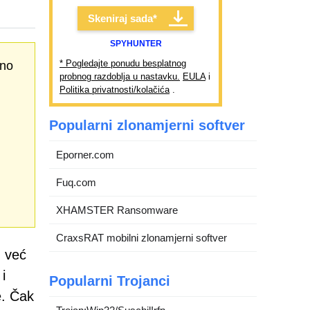
Skeniraj sada*
SPYHUNTER
* Pogledajte ponudu besplatnog
čno
probnog razdoblja u nastavku.
EULA
i
Politika privatnosti/kolačića
.
Popularni zlonamjerni softver
Eporner.com
Fuq.com
XHAMSTER Ransomware
CraxsRAT mobilni zlonamjerni softver
, već
i
Popularni Trojanci
e. Čak