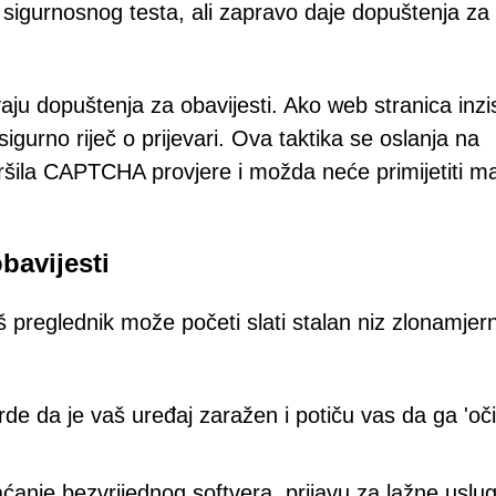
sigurnosnog testa, ali zapravo daje dopuštenja za
ju dopuštenja za obavijesti. Ako web stranica inzis
igurno riječ o prijevari. Ova taktika se oslanja na
ršila CAPTCHA provjere i možda neće primijetiti mal
bavijesti
 preglednik može početi slati stalan niz zlonamjer
de da je vaš uređaj zaražen i potiču vas da ga 'očis
anje bezvrijednog softvera, prijavu za lažne usluge