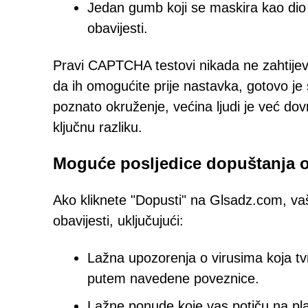
Jedan gumb koji se maskira kao dio 
obavijesti.
Pravi CAPTCHA testovi nikada ne zahtijeva
da ih omogućite prije nastavka, gotovo je s
poznato okruženje, većina ljudi je već dov
ključnu razliku.
Moguće posljedice dopuštanja o
Ako kliknete "Dopusti" na Glsadz.com, vaš
obavijesti, uključujući:
Lažna upozorenja o virusima koja tvr
putem navedene poveznice.
Lažne ponude koje vas potiču na plać