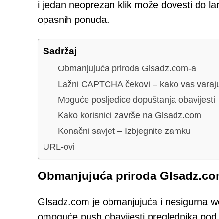
i jedan neoprezan klik može dovesti do lan
opasnih ponuda.
Sadržaj
Obmanjujuća priroda Glsadz.com-a
Lažni CAPTCHA čekovi – kako vas varaj
Moguće posljedice dopuštanja obavijesti
Kako korisnici završe na Glsadz.com
Konačni savjet – Izbjegnite zamku
URL-ovi
Obmanjujuća priroda Glsadz.co
Glsadz.com je obmanjujuća i nesigurna web
omoguće push obavijesti preglednika pod 