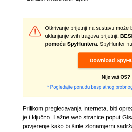
Otkrivanje prijetnji na sustavu može 
uklanjanje svih tragova prijetnji.
BESP
pomoću SpyHuntera.
SpyHunter nud
Download SpyHu
Nije vaš OS?
* Pogledajte ponudu besplatnog probnog
Prilikom pregledavanja interneta, biti op
je i ključno. Lažne web stranice poput Gls
povjerenje kako bi širile zlonamjerni sadrža