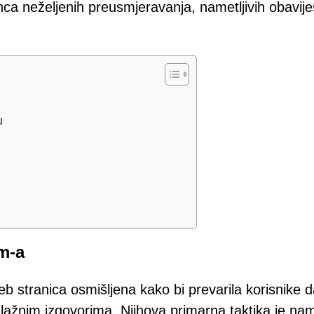
ca neželjenih preusmjeravanja, nametljivih obavijes
u
m-a
 stranica osmišljena kako bi prevarila korisnike d
lažnim izgovorima. Njihova primarna taktika je na