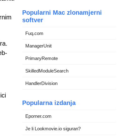
Popularni Mac zlonamjerni
arnim
softver
Fuq.com
ra.
ManagerUnit
eb-
PrimaryRemote
SkilledModuleSearch
HandlerDivision
ici
Popularna izdanja
Eporner.com
Je li Lookmovie.io siguran?