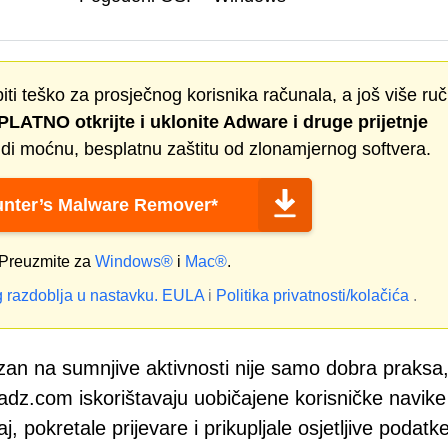
biti teško za prosječnog korisnika računala, a još više ru
LATNO otkrijte i uklonite
Adware
i druge prijetnje
i moćnu, besplatnu zaštitu od zlonamjernog softvera.
nter’s Malware Remover*
Preuzmite za
Windows®
i
Mac®
.
 razdoblja u nastavku.
EULA
i
Politika privatnosti/kolačića
.
rezan na sumnjive aktivnosti nije samo dobra praksa
adz.com iskorištavaju uobičajene korisničke navike 
j, pokretale prijevare i prikupljale osjetljive podatk