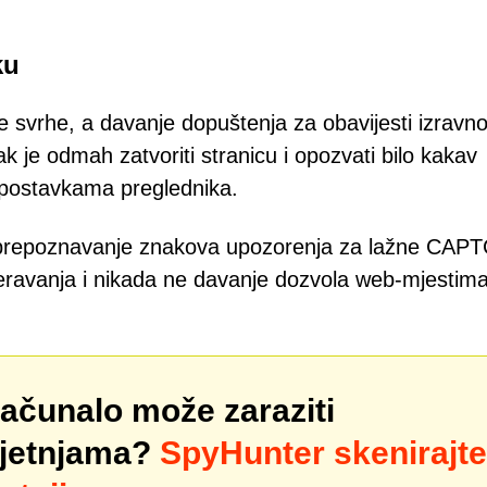
ku
e svrhe, a davanje dopuštenja za obavijesti izravno
pak je odmah zatvoriti stranicu i opozvati bilo kakav
 u postavkama preglednika.
i prepoznavanje znakova upozorenja za lažne CAP
eravanja i nikada ne davanje dozvola web-mjestim
računalo može zaraziti
ijetnjama?
SpyHunter skenirajte