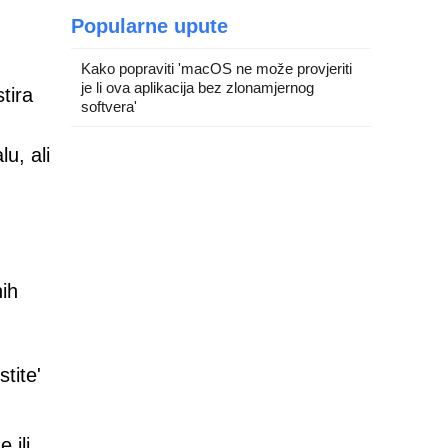
Popularne upute
Kako popraviti 'macOS ne može provjeriti
je li ova aplikacija bez zlonamjernog
tira
softvera'
u, ali
nih
tite'
 ili