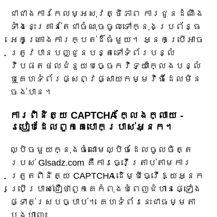
ជាជាងការកែលម្អសុវត្ថិភាព ការជូនដំណឹង
ទាំងនេះគ្រាន់តែជាចំណុចចូលទៅក្នុងប្រព័ន្ធ
អេកូគ្រោងការក្បត់ដ៏ធំមួយ។ អ្នក​ប្រើ​អាច​
ត្រូវ​បាន​បញ្ជូន​បន្ត​ទៅ​ទំព័រ​បន្លំ
វិបផតថល​ជំនួយ​បច្ចេកវិទ្យា​ក្លែងបន្លំ
ឬ​គេហទំព័រ​ផ្សព្វផ្សាយ​កម្មវិធី​ដែល​មិន​
ចង់​បាន។
ការពិនិត្យ CAPTCHA ក្លែងក្លាយ -
របៀបដែលពួកគេបោកប្រាស់អ្នក។
ល្បិចមួយក្នុងចំណោមល្បិចដែលចូលចិត្ត
របស់ Glsadz.com គឺការធ្វើត្រាប់តាមការ
ត្រួតពិនិត្យ CAPTCHA ដើម្បីធ្វើឱ្យអ្នក
ប្រើប្រាស់ជឿថាពួកគេកំពុងបំពេញជំហានផ្ទៀង
ផ្ទាត់ស្របច្បាប់។ គេហទំព័រនេះជាធម្មតា
បង្ហាញ៖