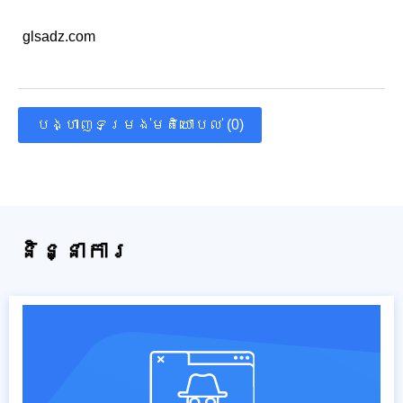
glsadz.com
បង្ហាញទម្រង់មតិយោបល់ (0)
និន្នាការ