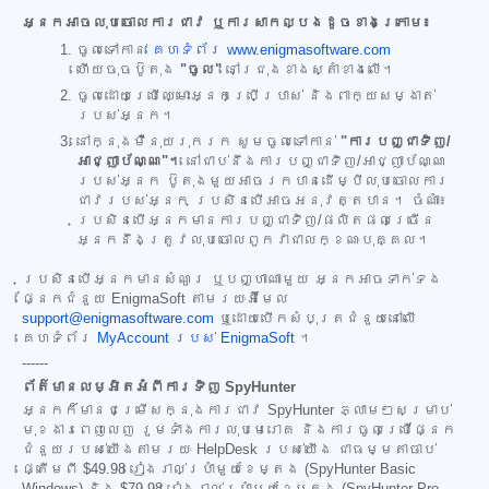
អ្នកអាចលុបចោលការជាវ ឬការសាកល្បងដូចខាងក្រោម៖
ចូលទៅកាន់
គេហទំព័រ www.enigmasoftware.com
ហើយចុចប៊ូតុង
"ចូល"
នៅជ្រុងខាងស្តាំខាងលើ។
ចូលដោយប្រើឈ្មោះអ្នកប្រើប្រាស់ និងពាក្យសម្ងាត់
របស់អ្នក។
នៅក្នុងម៉ឺនុយរុករក សូមចូលទៅកាន់
"ការបញ្ជាទិញ/
អាជ្ញាប័ណ្ណ"។
នៅជាប់នឹងការបញ្ជាទិញ/អាជ្ញាប័ណ្ណ
របស់អ្នក ប៊ូតុងមួយអាចរកបានដើម្បីលុបចោលការ
ជាវរបស់អ្នក ប្រសិនបើអាចអនុវត្តបាន។ ចំណាំ៖
ប្រសិនបើអ្នកមានការបញ្ជាទិញ/ផលិតផលច្រើន
អ្នកនឹងត្រូវលុបចោលពួកវាជាលក្ខណៈបុគ្គល។
ប្រសិនបើអ្នកមានសំណួរ ឬបញ្ហាណាមួយ អ្នកអាចទាក់ទង
ផ្នែកជំនួយ EnigmaSoft តាមរយៈអ៊ីមែល
support@enigmasoftware.com
ឬដោយបើកសំបុត្រជំនួយនៅលើ
គេហទំព័រ
MyAccount របស់ EnigmaSoft
។
------
ព័ត៌មានលម្អិតអំពីការទិញ SpyHunter
អ្នកក៏មានជម្រើសក្នុងការជាវ SpyHunter ភ្លាមៗសម្រាប់
មុខងារពេញលេញ រួមទាំងការលុបមេរោគ និងការចូលប្រើផ្នែក
ជំនួយរបស់យើងតាមរយៈ HelpDesk របស់យើង ជាធម្មតាចាប់
ផ្តើមពី
$49.98
រៀងរាល់ប្រាំមួយខែម្តង (SpyHunter Basic