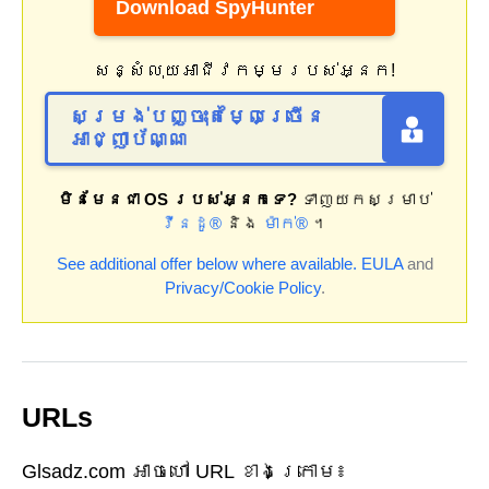
Download SpyHunter
សន្សំលុយអាជីវកម្មរបស់អ្នក!
សម្រង់បញ្ចុះតម្លៃច្រើន
អាជ្ញាប័ណ្ណ
មិនមែនជា OS របស់អ្នកទេ?
ទាញយកសម្រាប់
វីនដូ®
និង
ម៉ាក់®
។
See additional offer below where available.
EULA
and
Privacy/Cookie Policy
.
URLs
Glsadz.com អាចហៅ URL ខាងក្រោម៖