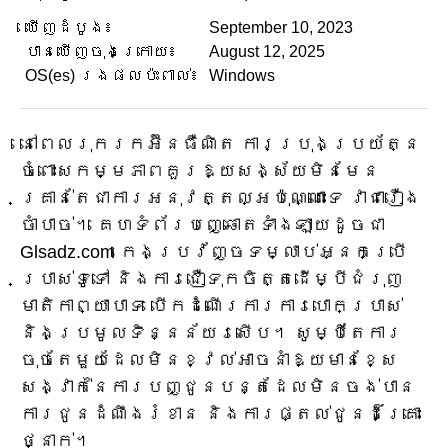
ឃើញដំបូង៖
September 10, 2023
បានឃើញចុងក្រោយ៖
August 12, 2025
OS(es) រងផលប៉ះពាល់៖
Windows
នៅពេលរុករកអ៊ីនធឺណិត ការប្រុងប្រយ័ត្ន
ចំពោះសកម្មភាពគួរឱ្យសង្ស័យមិនមែន
គ្រាន់តែជាការអនុវត្តល្អប៉ុណ្ណោះទេ វាជារឿង
ចាំបាច់។ គេហទំព័របញ្ឆោតទាំងឡាយដូចជា
Glsadz.com កេងប្រវ័ញ្ចទម្លាប់អ្នកប្រើ
ប្រាស់ទូទៅ និងការជឿទុកចិត្តដើម្បីជំរុញ
មាតិកាព្យាបាទ បើកដំណើរការការបោកប្រាស់
និងប្រមូលទិន្នន័យរសើប។ សូម្បី​តែ​ការ​
ចុច​តែ​មួយ​ដែល​មិន​ខ្វល់​អាច​នាំ​ឱ្យ​មាន​ខ្សែ​
សង្វាក់​នៃ​ការ​បញ្ជូន​បន្ត​ដែល​មិន​ចង់​បាន
ការ​ជូន​ដំណឹង​រំខាន និង​ការ​ផ្តល់​ជូន​ដ៏​គ្រោះ
ថ្នាក់។