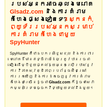
របស់អ្នកអាចឆ្លងមេរោគ
Glsadz.com
និងការគំរាម
កំហែងផ្សេងទៀតទេ?
ស្កេនកុំ
ព្យូទ័ររបស់អ្នកសម្រាប់
ការគំរាមកំហែងជាមួយ
SpyHunter
SpyHunter គឺជាឧបករណ៍ជួសជុល និងការពារ
មេរោគដ៏មានឥទ្ធិពលដែលត្រូវបានរចនា
ឡើងដើម្បីជួយផ្តល់ឱ្យអ្នកប្រើប្រាស់នូវ
ការវិភាគសុវត្ថិភាពប្រព័ន្ធស៊ីជម្រៅ
ការរកឃើញ និងការដកចេញនូវការគំរាម
កំហែងជាច្រើនដូចជា
Glsadz.com
ក៏ដូចជាសេវា
កម្មគាំទ្របច្ចេកវិទ្យាមួយទល់នឹងមួយ។