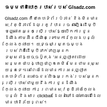
ធម្មជាតិបោកប្រាស់របស់ Glsadz.com
Glsadz.com គឺជាគេហទំព័របំភាន់ និងមិនមាន
សុវត្ថិភាព ដែលត្រូវបានរចនាឡើងដើម្បី
បញ្ឆោតអ្នកប្រើប្រាស់ឱ្យបើកការជូន
ដំណឹងតាមអ៊ីនធឺណិតក្រោមការក្លែងបន្លំ
ក្លែងក្លាយ។ យុទ្ធសាស្ត្រចម្បង
របស់វាគឺដើម្បីទាក់ទាញអ្នក
ទស្សនាឱ្យចុចប៊ូតុង 'អនុញ្ញាត' ដោយ
សន្មតថាបង្ហាញថាពួកគេមិនមែនជាមនុស្ស
យន្តទេ។ នៅពេលដែលមានការអនុញ្ញាត
គេហទំព័រនេះអាចជន់លិចអេក្រង់របស់អ្នក
ប្រើប្រាស់ជាមួយនឹងការជូនដំណឹង
ក្លែងក្លាយ ការព្រមានសុវត្ថិភាពក្លែង
បន្លំ និងសារ clickbait ដែលនាំទៅដល់គោលដៅដែល
មានហានិភ័យខ្ពស់។