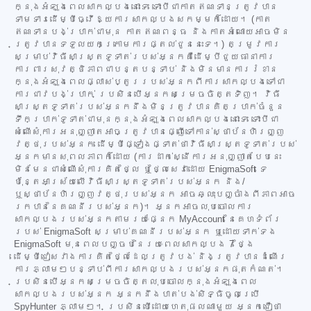
ក្នុងអំឡុងពេលសាកល្បងនោះទេ ទោះបីជាកាតឥណទានត្រូវបាន
ទាមទារដើម្បីធ្វើឱ្យការសាកល្បងសកម្មក៏ដោយ។ (កាត
ឥណទានបង់ប្រាក់ជាមុន កាតឥណពន្ធ និងកាតអំណោយអាចមិន
ត្រូវបានទទួលយកក្រោមការផ្តល់ជូននេះទេ។) តម្រូវការ
សម្រាប់វិធីសាស្ត្រទូទាត់របស់អ្នកគឺដើម្បីជួយធានាការ
ការពារសុវត្ថិភាពជាបន្តបន្ទាប់ និងមិនមានការរំខាន
ក្នុងអំឡុងពេលផ្លាស់ប្តូររបស់អ្នកពីការសាកល្បងទៅជា
ការជាវបង់ប្រាក់ ប្រសិនបើអ្នកសម្រេចចិត្តទិញ។ វិធី
សាស្ត្រទូទាត់របស់អ្នកនឹងមិនត្រូវបានគិតប្រាក់ចំនួន
ទឹកប្រាក់ទូទាត់ជាមុនក្នុងអំឡុងពេលសាកល្បងនោះទេ ទោះបីជា
សំណើសុំការអនុញ្ញាតអាចត្រូវបានផ្ញើទៅកាន់ស្ថាប័នហិរញ្ញ
វត្ថុរបស់អ្នក ដើម្បីផ្ទៀងផ្ទាត់ថាវិធីសាស្ត្រទូទាត់របស់
អ្នកមានសុពលភាពក៏ដោយ (ការដាក់ស្នើការអនុញ្ញាតបែបនេះ
មិនមែនជាសំណើសុំការគិតថ្លៃ ឬថ្លៃសេវាដោយ EnigmaSoft ទេ
ប៉ុន្តែអាស្រ័យលើវិធីសាស្ត្រទូទាត់របស់អ្នក និង/
ឬស្ថាប័នហិរញ្ញវត្ថុរបស់អ្នក អាចឆ្លុះបញ្ចាំងពីភាពអាច
រកបាននៃគណនីរបស់អ្នក)។ អ្នកអាចលុបចោលការ
សាកល្បងរបស់អ្នកតាមរយៈផ្នែក MyAccount នៃគេហទំព័រ
របស់ EnigmaSoft សម្រាប់គណនីរបស់អ្នក ឬដោយទាក់ទង
EnigmaSoft មុនពេលបញ្ចប់នៃរយៈពេលសាកល្បង 7 ថ្ងៃ
ដើម្បីជៀសវាងការគិតថ្លៃដែលត្រូវបង់ និងត្រូវបានដំណើរ
ការភ្លាមៗបន្ទាប់ពីការសាកល្បងរបស់អ្នកផុតកំណត់។
ប្រសិនបើអ្នកសម្រេចចិត្តលុបចោលក្នុងអំឡុងពេល
សាកល្បងរបស់អ្នក អ្នកនឹងបាត់បង់សិទ្ធិចូលប្រើ
SpyHunter ភ្លាមៗ។ ប្រសិនបើដោយហេតុផលណាមួយ អ្នកជឿថា