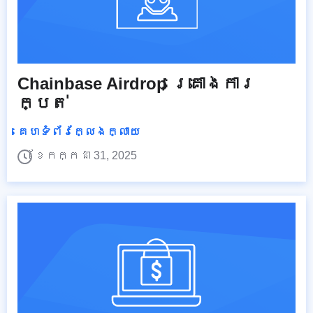
Chainbase Airdrop គ្រោងការ
ក្បត់
គេហទំព័រក្លែងក្លាយ
ខែកក្កដា 31, 2025