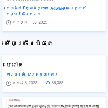
គេហទំព័រក្លែងក្លាយ
,
Adware
,
ចោរប្លន់
កម្មវិធីរុករក
ខែកក្កដា 30, 2025
មើលច្រើនបំផុត
មេរោគ
ការបន្លំ
,
សារឥតបានការ
ឧសភា 3, 2023
36,088