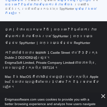
បញ្ចុះតម្លៃ
របស់យើង។ សូមមើល
សំណួរដែលសួរញឹកញាប់
និង
លក្ខណៈវិនិច្ឆ័យវាយតម្លៃការគំរាមកំហែង
របស់យើង
ផងដែរ។ ប្រសិនបើអ្នកចង់លុប SpyHunter
សូមស្វែងយល់
ពីរបៀប
។
ផ្ទះ
ជំហានលុបកម្មវិធី
លក្ខណៈវិនិច្ឆ័យការវាយ
តម្លៃការគំរាមកំហែងរបស់ SpyHunter
លក្ខខណ្ឌ
បន្ថែម SpyHunter
លក្ខខណ្ឌបន្ថែម RegHunter
ការិយាល័យដែលបានចុះឈ្មោះ៖ 1 Castle Street ជាន់ទី 3 ទីក្រុង
Dublin 2 D02XD82 អៀរឡង់។
EnigmaSoft Limited, Private Company Limited ដោយភាគហ៊ុន,
លេខចុះបញ្ជីក្រុមហ៊ុន 597114 ។
Mac និង MacOS គឺជាពាណិជ្ជសញ្ញារបស់ក្រុមហ៊ុន Apple
Inc. ដែលបានចុះបញ្ជីនៅសហរដ្ឋអាមេរិក និងប្រទេសដទៃ
ទៀត។
រក្សាសិទ្ធិ 2016-
2025
។ EnigmaSoft Ltd. រក្សាសិទ្ធិ
Enigmasoftware.com uses cookies to provide you with a
គ្រប់យ៉ាង។
better browsing experience and analyze how users navigate