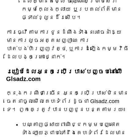
ដែលគ្មានតម្លៃ ចុះឈ្មោះសម្រាប់សេវា
កម្មក្លែងក្លាយ ឬប្រគល់ព័ត៌មាន
ផ្ទាល់ខ្លួនដ៏រសើប។
ការធ្វើតាមការជូនដំណឹងទាំងនេះអាចនាំឱ្យ
មានការលួចអត្តសញ្ញាណ ការ
បាត់បង់ហិរញ្ញវត្ថុ ឬការដំឡើងកម្មវិធី
ដែលបង្កគ្រោះថ្នាក់។
របៀបដែលអ្នកប្រើប្រាស់បញ្ចប់នៅលើ
Glsadz.com
ក្នុងករណីជាច្រើន អ្នកប្រើប្រាស់មិនមាន
ចេតនាចូលមើលគេហទំព័រដូចជា Glsadz.com
ទេ។ ពួកគេត្រូវបានបញ្ជូនបន្តតាមរយៈ៖
បណ្តាញផ្សាយពាណិជ្ជកម្មបញ្ឆោត
ទាំងឡាយភ្ជាប់ទៅនឹងគេហទំព័រដែលមាន