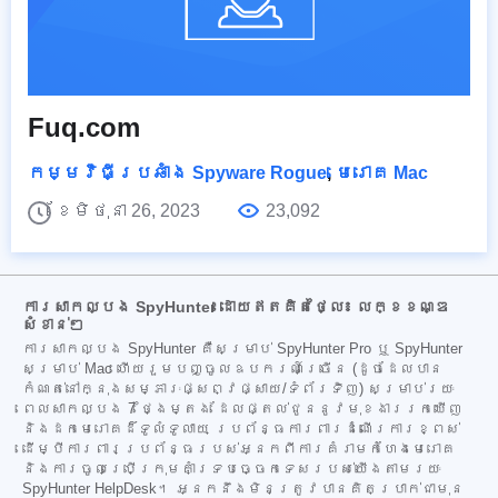
Fuq.com
កម្មវិធីប្រឆាំង Spyware Rogue
,
មេរោគ Mac
ខែមិថុនា 26, 2023
23,092
ការសាកល្បង SpyHunter ដោយឥតគិតថ្លៃ៖ លក្ខខណ្ឌ
សំខាន់ៗ
ការសាកល្បង SpyHunter គឺសម្រាប់ SpyHunter Pro ឬ SpyHunter
សម្រាប់ Mac ហើយរួមបញ្ចូលឧបករណ៍ច្រើន (ដូចដែលបាន
កំណត់នៅក្នុងសម្ភារៈផ្សព្វផ្សាយ/ទំព័រទិញ) សម្រាប់រយៈ
ពេលសាកល្បង 7 ថ្ងៃម្តង ដែលផ្តល់ជូននូវមុខងាររកឃើញ
និងដកមេរោគដ៏ទូលំទូលាយ ប្រព័ន្ធការពារដំណើរការខ្ពស់
ដើម្បីការពារប្រព័ន្ធរបស់អ្នកពីការគំរាមកំហែងមេរោគ
និងការចូលប្រើក្រុមគាំទ្របច្ចេកទេសរបស់យើងតាមរយៈ
SpyHunter HelpDesk។ អ្នកនឹងមិនត្រូវបានគិតប្រាក់ជាមុន