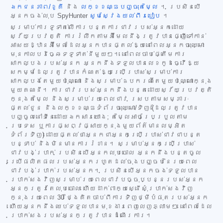
ឯកជនភាព/ខូគី
និង
លក្ខខណ្ឌបញ្ចុះតម្លៃ
។ ប្រសិនបើ
អ្នកចង់លុប SpyHunter
សូមស្វែងយល់ពីរបៀប
។
សម្រាប់ការទូទាត់លើការបន្តការជាវរបស់អ្នកដោយ
ស្វ័យប្រវត្តិ ការរំលឹកតាមអ៊ីមែលនឹងត្រូវបានផ្ញើទៅកាន់
អាសយដ្ឋានអ៊ីមែលដែលអ្នកបានផ្តល់ឱ្យនៅពេលអ្នកចុះឈ្មោះ
មុនកាលបរិច្ឆេទទូទាត់នីមួយៗ។ នៅពេលចាប់ផ្តើមការ
សាកល្បងរបស់អ្នក អ្នកនឹងទទួលបានលេខកូដធ្វើឱ្យ
សកម្មដែលត្រូវបានកំណត់ឱ្យប្រើប្រាស់សម្រាប់ការ
សាកល្បងតែមួយប៉ុណ្ណោះ និងសម្រាប់ឧបករណ៍តែមួយប៉ុណ្ណោះក្នុង
មួយគណនី។ ការជាវរបស់អ្នកនឹងបន្តដោយស្វ័យប្រវត្តិ
ក្នុងតម្លៃ និងសម្រាប់រយៈពេលជាវ ស្របតាមសម្ភារៈ
ផ្តល់ជូន និងលក្ខខណ្ឌទំព័រចុះឈ្មោះ/ទិញ (ដែលត្រូវបាន
បញ្ចូលនៅទីនេះដោយឯកសារយោង; តម្លៃអាចប្រែប្រួលតាម
ប្រទេស ឬការផ្សព្វផ្សាយក្នុងមួយព័ត៌មានលម្អិត
ទំព័រទិញ) ដោយផ្តល់ថាអ្នកជាអ្នកប្រើប្រាស់ជាវជាបន្ត
បន្ទាប់ និងមិនមានការរំខាន។ សម្រាប់អ្នកប្រើប្រាស់
ជាវបង់ប្រាក់ ប្រសិនបើអ្នកលុបចោល អ្នកនឹងបន្តចូល
ប្រើផលិតផលរបស់អ្នករហូតដល់ចុងបញ្ចប់នៃរយៈពេល
ជាវបង់ប្រាក់របស់អ្នក។ ប្រសិនបើអ្នកចង់ទទួលបាន
ប្រាក់សងវិញសម្រាប់រយៈពេលជាវបច្ចុប្បន្នរបស់អ្នក
អ្នកត្រូវតែលុបចោល ហើយដាក់ពាក្យស្នើសុំប្រាក់សងវិញ
ក្នុងរយៈពេល 30 ថ្ងៃគិតចាប់ពីការទិញថ្មីបំផុតរបស់អ្នក
ហើយអ្នកនឹងឈប់ទទួលបានមុខងារពេញលេញភ្លាមៗ នៅពេលដែល
ប្រាក់សងរបស់អ្នកត្រូវបានដំណើរការ។