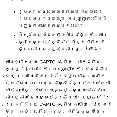
រូបភាព​មនុស្សយន្ត​អម​ជាមួយ​សារ​
ប្រាប់​អ្នក​ឱ្យ​ចុច 'អនុញ្ញាត' ដើម្បី​
បញ្ជាក់​ថា​អ្នក​ជា​មនុស្ស។
ប៊ូតុងតែមួយដែលបិទបាំងជាផ្នែកនៃការ
ធ្វើតេស្តសុវត្ថិភាព ប៉ុន្តែវាពិតជា
ផ្តល់ការអនុញ្ញាតការជូនដំណឹង។
ការធ្វើតេស្ត CAPTCHA ពិតប្រាកដមិន
តម្រូវឱ្យមានការអនុញ្ញាតការជូនដំណឹង
ទេ។ ប្រសិនបើគេហទំព័រទទូចថាអ្នកបើក
ពួកវាមុនពេលបន្ត វាស្ទើរតែប្រាកដណាស់ថា
ជាការបោកប្រាស់។ យុទ្ធសាស្ត្រនេះទាក់ទាញ
ការស្គាល់ មនុស្សភាគច្រើនបានបញ្ចប់ការ
ត្រួតពិនិត្យ CAPTCHA ពីមុន ហើយប្រហែលជា
មិនកត់សំគាល់ពីភាពខុសគ្នាតិចតួច ប៉ុន្តែ