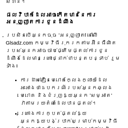
សំខាន់។
ផលវិបាកដែលអាចកើតមាននៃការ
អនុញ្ញាតការជូនដំណឹង
ប្រសិនបើអ្នកចុច 'អនុញ្ញាត' នៅលើ
Glsadz.com កម្មវិធីរុករកតាមអ៊ីនធឺណិត
របស់អ្នកអាចចាប់ផ្តើមផ្តល់ការជូន
ដំណឹងដែលមានគ្រោះថ្នាក់ជាបន្តបន្ទាប់ រួម
ទាំង៖
ការដាស់តឿនមេរោគក្លែងក្លាយដែល
អះអាងថាឧបករណ៍របស់អ្នកឆ្លង
មេរោគ និងជំរុញឱ្យអ្នក 'សម្អាត'
វាតាមរយៈតំណដែលបានផ្តល់។
គ្រោងការក្បត់ផ្តល់ឱ្យ
អ្នកឱ្យបង់ប្រាក់សម្រាប់កម្មវិធី