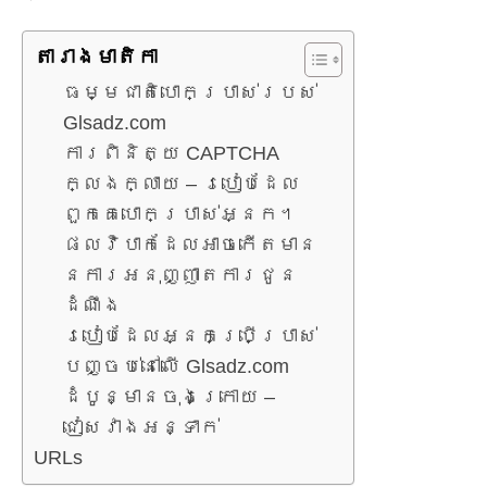
តារាង​មាតិកា
ធម្មជាតិបោកប្រាស់របស់
Glsadz.com
ការពិនិត្យ CAPTCHA
ក្លែងក្លាយ – របៀបដែល
ពួកគេបោកប្រាស់អ្នក។
ផលវិបាកដែលអាចកើតមាន
នៃការអនុញ្ញាតការជូន
ដំណឹង
របៀបដែលអ្នកប្រើប្រាស់
បញ្ចប់នៅលើ Glsadz.com
ដំបូន្មានចុងក្រោយ –
ជៀសវាងអន្ទាក់
URLs