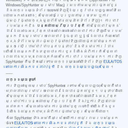
Windows) និង
$79.98
រៀងរាល់ប្រាំមួយខែម្តង (SpyHunter Pro
Windows/SpyHunter សម្រាប់ Mac) ស្របតាមសម្ភារៈផ្តល់ជូន
និងលក្ខខណ្ឌទំព័រចុះឈ្មោះ/ទិញ (ដែលត្រូវបានបញ្ចូលនៅទីនេះ
ដោយឯកសារយោង; តម្លៃអាចប្រែប្រួលតាមប្រទេស ឬការ
ផ្សព្វផ្សាយក្នុងមួយព័ត៌មានលម្អិតទំព័រទិញ)។ ការជាវ
របស់អ្នកនឹង
បន្តដោយស្វ័យប្រវត្តិ
តាមថ្លៃជាវស្តង់
ដារដែលអាចអនុវត្តបាននៅពេលនោះ នៅពេលជាវការទិញដើមរបស់
អ្នក និងសម្រាប់រយៈពេលជាវដូចគ្នា ឬដូចដែលបានកំណត់នៅ
ក្នុងទំព័រសម្ភារៈផ្សព្វផ្សាយ/ទិញ ដោយផ្តល់ថាអ្នកជា
អ្នកប្រើប្រាស់ជាវជាបន្តបន្ទាប់ និងមិនមានការរំខាន
ហើយដែលអ្នកនឹងទទួលបានការជូនដំណឹងអំពីការគិតថ្លៃនា
ពេលខាងមុខមុនពេលផុតកំណត់នៃការជាវរបស់អ្នក។ ការទិញ
SpyHunter គឺស្ថិតនៅក្រោមលក្ខខណ្ឌនៅលើទំព័រទិញ
EULA/TOS
គោលការណ៍ឯកជនភាព/ខូឃី
និង
លក្ខខណ្ឌបញ្ចុះតម្លៃ
។
------
លក្ខខណ្ឌទូទៅ
ការទិញណាមួយសម្រាប់ SpyHunter ក្រោមតម្លៃបញ្ចុះតម្លៃគឺមាន
សុពលភាពសម្រាប់រយៈពេលជាវដែលបានផ្តល់ជូន។ បន្ទាប់ពីនោះ
តម្លៃស្តង់ដារដែលអាចអនុវត្តបាននៅពេលនោះនឹងអនុវត្ត
សម្រាប់ការបន្តដោយស្វ័យប្រវត្តិ និង/ឬការទិញនាពេល
អនាគត។ តម្លៃអាចមានការផ្លាស់ប្តូរ ទោះបីជាយើងនឹងជូន
ដំណឹងដល់អ្នកជាមុនអំពីការផ្លាស់ប្តូរតម្លៃក៏ដោយ។
កំណែ SpyHunter ទាំងអស់គឺអាស្រ័យលើការយល់ព្រមរបស់អ្នក
ចំពោះ
EULA/TOS
គោលការណ៍ឯកជនភាព/ខូគី
និង
លក្ខខណ្ឌ