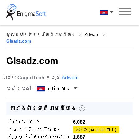
Skip
to
ភាសាខ្មែរ
content
មូលដ្ឋានទិន្នន័យគំរាមកំហែង
Adware
Glsadz.com
Glsadz.com
ដោយ
CagedTech
ក្នុង
Adware
បកប្រែទៅ៖
ភាសាខ្មែរ
តារាងពិន្ទុគំរាមកំហែង
?
ចំណាត់ថ្នាក់៖
6,082
កម្រិតគំរាមកំហែង៖
20 % (ធម្មតា។)
កុំព្យូទ័រដែលមានមេរោគ៖
1,887