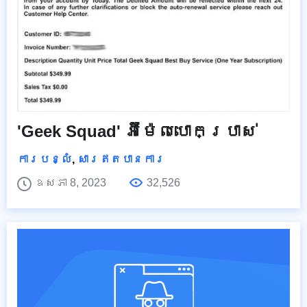
'Geek Squad' អ៊ីម៉ែលបោកប្រាស់
ការបន្លំ
,
សារឥតបានការ
ឧសភា 8, 2023
32,526