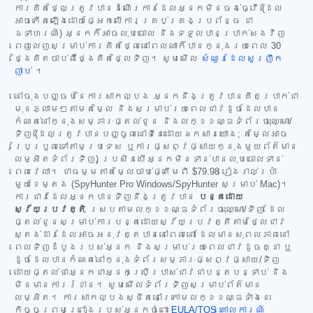
ការគិតថ្លៃត្រូវបានដំណើរការដែលអ្នកមិនចង់ធ្វើ (ដែល
អាចកើតឡើងដោយផ្អែកលើការគ្រប់គ្រងប្រព័ន្ធ ជា
ឧទាហរណ៍) អ្នកក៏អាចលុបចោល និងទទួលបានប្រាក់សងវិញ
ពេញលេញសម្រាប់ការគិតថ្លៃនៅពេលណាក៏បានក្នុងរយៈពេល 30
ថ្ងៃគិតចាប់ពីថ្ងៃគិតថ្លៃទិញ។ សូមមើល
សំណួរដែលសួរញឹក
ញាប់
។
នៅចុងបញ្ចប់នៃការសាកល្បង អ្នកនឹងត្រូវបានគិតប្រាក់ជា
មុនភ្លាមៗតាមតម្លៃ និងសម្រាប់រយៈពេលជាវដូចដែលបាន
កំណត់នៅក្នុងសម្ភារៈផ្តល់ជូន និងលក្ខខណ្ឌទំព័រចុះឈ្មោះ/
ទិញ (ដែលត្រូវបានបញ្ចូលនៅទីនេះដោយឯកសារយោង; តម្លៃអាច
ប្រែប្រួលទៅតាមប្រទេស ឬការផ្សព្វផ្សាយក្នុងមួយព័ត៌មាន
លម្អិតទំព័រទិញ) ប្រសិនបើអ្នកមិនទាន់បានលុបចោលទាន់
ពេលវេលា។ ជាធម្មតាតម្លៃចាប់ផ្តើមពី
$79.98
រៀងរាល់ប្រាំ
មួយខែម្តង (SpyHunter Pro Windows/SpyHunter សម្រាប់ Mac)។
ការជាវដែលអ្នកបានទិញនឹងត្រូវបាន
បន្តដោយ
ស្វ័យប្រវត្តិ
ស្របតាមលក្ខខណ្ឌទំព័រចុះឈ្មោះ/ទិញ ដែល
ផ្តល់ជូនសម្រាប់ការបន្តដោយស្វ័យប្រវត្តិតាមថ្លៃជាវ
ស្តង់ដារដែលអាចអនុវត្តបាននៅពេលនោះ ដែលមានសុពលភាពនៅ
ពេលទិញដំបូងរបស់អ្នក និងសម្រាប់រយៈពេលជាវដូចគ្នា ឬ
ដូចដែលបានកំណត់នៅក្នុងទំព័រសម្ភារៈផ្សព្វផ្សាយ/ទិញ
ដោយផ្តល់ថាអ្នកជាអ្នកប្រើប្រាស់ជាវជាបន្តបន្ទាប់ និង
មិនមានការរំខាន។ សូមមើលទំព័រទិញសម្រាប់ព័ត៌មាន
លម្អិត។ ការសាកល្បងស្ថិតនៅក្រោមលក្ខខណ្ឌទាំងនេះ
កិច្ចព្រមព្រៀងរបស់អ្នកចំពោះ
EULA/TOS
គោលការណ៍