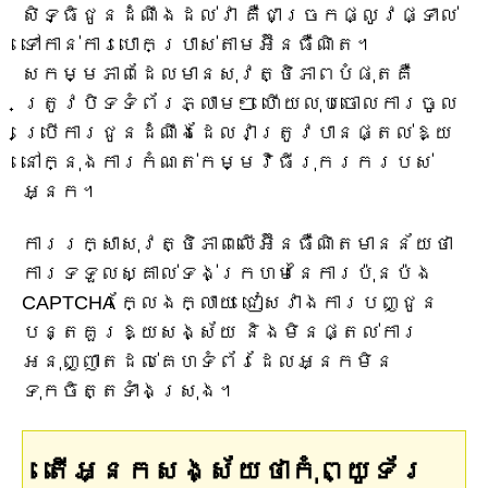
សិទ្ធិជូនដំណឹងដល់វា គឺជាច្រកផ្លូវផ្ទាល់
ទៅកាន់ការបោកប្រាស់តាមអ៊ីនធឺណិត។
សកម្មភាពដែលមានសុវត្ថិភាពបំផុតគឺ
ត្រូវបិទទំព័រភ្លាមៗ ហើយលុបចោលការចូល
ប្រើការជូនដំណឹងដែលវាត្រូវបានផ្តល់ឱ្យ
នៅក្នុងការកំណត់កម្មវិធីរុករករបស់
អ្នក។
ការរក្សាសុវត្ថិភាពលើអ៊ីនធឺណិតមានន័យថា
ការទទួលស្គាល់ទង់ក្រហមនៃការប៉ុនប៉ង
CAPTCHA ក្លែងក្លាយ ជៀសវាងការបញ្ជូន
បន្តគួរឱ្យសង្ស័យ និងមិនផ្តល់ការ
អនុញ្ញាតដល់គេហទំព័រដែលអ្នកមិន
ទុកចិត្តទាំងស្រុង។
តើអ្នកសង្ស័យថាកុំព្យូទ័រ