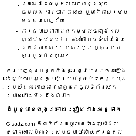
ស្រមោលដែលផ្តល់ភាពយន្ដលួច
ចម្លង ការចាក់ផ្សាយ ឬមាតិកាសម្រាប់
មនុស្សពេញវ័យ។
ការផ្សាយពាណិជ្ជកម្មលេចឡើងដែល
ព្យាបាទបានបង្កប់នៅលើគេហទំព័រដែល
ត្រូវបានសម្របសម្រួល ឬសម្រប
សម្រួលមិនល្អ។
ការបញ្ជូនបន្តទាំងនេះត្រូវបានរចនាឡើង
ដើម្បីចាប់អ្នកប្រើប្រាស់ឱ្យបិទការប្រុង
ប្រយ័ត្ន ដោយធានាថាពួកគេចូលទំព័របោក
ប្រាស់ដោយមិនដឹងពីវា។
ដំបូន្មានចុងក្រោយ - ជៀសវាងអន្ទាក់
Glsadz.com គឺជាទំព័របញ្ឆោតទាំងឡាយដែល
គ្មានគោលបំណងស្របច្បាប់ ហើយការផ្តល់