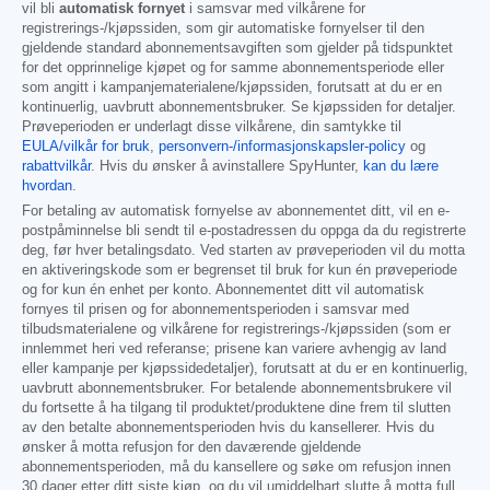
vil bli
automatisk fornyet
i samsvar med vilkårene for
registrerings-/kjøpssiden, som gir automatiske fornyelser til den
gjeldende standard abonnementsavgiften som gjelder på tidspunktet
for det opprinnelige kjøpet og for samme abonnementsperiode eller
som angitt i kampanjematerialene/kjøpssiden, forutsatt at du er en
kontinuerlig, uavbrutt abonnementsbruker. Se kjøpssiden for detaljer.
Prøveperioden er underlagt disse vilkårene, din samtykke til
EULA/vilkår for bruk
,
personvern-/informasjonskapsler-policy
og
rabattvilkår
. Hvis du ønsker å avinstallere SpyHunter,
kan du lære
hvordan
.
For betaling av automatisk fornyelse av abonnementet ditt, vil en e-
postpåminnelse bli sendt til e-postadressen du oppga da du registrerte
deg, før hver betalingsdato. Ved starten av prøveperioden vil du motta
en aktiveringskode som er begrenset til bruk for kun én prøveperiode
og for kun én enhet per konto. Abonnementet ditt vil automatisk
fornyes til prisen og for abonnementsperioden i samsvar med
tilbudsmaterialene og vilkårene for registrerings-/kjøpssiden (som er
innlemmet heri ved referanse; prisene kan variere avhengig av land
eller kampanje per kjøpssidedetaljer), forutsatt at du er en kontinuerlig,
uavbrutt abonnementsbruker. For betalende abonnementsbrukere vil
du fortsette å ha tilgang til produktet/produktene dine frem til slutten
av den betalte abonnementsperioden hvis du kansellerer. Hvis du
ønsker å motta refusjon for den daværende gjeldende
abonnementsperioden, må du kansellere og søke om refusjon innen
30 dager etter ditt siste kjøp, og du vil umiddelbart slutte å motta full