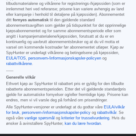
tilbudsmaterialene og vilkårene for registrerings-/kjøpssiden (som er
innlemmet heri ved referanse; prisene kan variere avhengig av land
eller kampanje i henhold til detaljene på kjøpssiden). Abonnementet
ditt
fornyes automatisk
til den gjeldende standard
abonnementsavgiften som gjelder på tidspunktet for det opprinnelige
kjøpsabonnementet og for samme abonnementsperiode eller som
angitt i kampanjematerialene/kjøpssiden, forutsatt at du er en
kontinuerlig og uavbrutt abonnementsbruker og at du vil motta et
varsel om kommende kostnader før abonnementet utløper. Kjøp av
SpyHunter er underlagt vilkårene og betingelsene på kjøpssiden,
EULA/TOS
,
personvern-/informasjonskapsler-policyen
og
rabattvilkårene
.
------
Generelle vilkår
Ethvert kjøp av SpyHunter til rabattert pris er gyldig for den tilbudte
rabatterte abonnementsperioden. Etter det vil gjeldende standardpris
gjelde for automatiske fornyelser og/eller fremtidige kjøp. Prisene kan
endres, men vi vil varsle deg på forhånd om prisendringer.
Alle SpyHunter-versjoner er underlagt at du godtar våre
EULA/vilkår
for bruk
,
personvern-/informasjonskapsler-policy
og
rabattvilkår
. Se
også våre
vanlige spørsmål
og
kriterier for trusselvurdering
. Hvis du
ønsker å avinstallere SpyHunter,
kan du lære hvordan
.