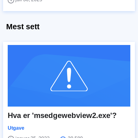
Mest sett
Hva er 'msedgewebview2.exe'?
Utgave