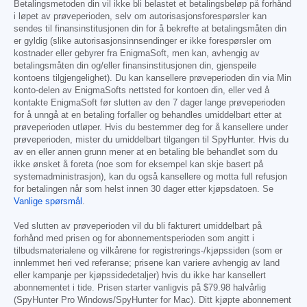
Betalingsmetoden din vil ikke bli belastet et betalingsbeløp på forhånd
i løpet av prøveperioden, selv om autorisasjonsforespørsler kan
sendes til finansinstitusjonen din for å bekrefte at betalingsmåten din
er gyldig (slike autorisasjonsinnsendinger er ikke forespørsler om
kostnader eller gebyrer fra EnigmaSoft, men kan, avhengig av
betalingsmåten din og/eller finansinstitusjonen din, gjenspeile
kontoens tilgjengelighet). Du kan kansellere prøveperioden din via Min
konto-delen av EnigmaSofts nettsted for kontoen din, eller ved å
kontakte EnigmaSoft før slutten av den 7 dager lange prøveperioden
for å unngå at en betaling forfaller og behandles umiddelbart etter at
prøveperioden utløper. Hvis du bestemmer deg for å kansellere under
prøveperioden, mister du umiddelbart tilgangen til SpyHunter. Hvis du
av en eller annen grunn mener at en betaling ble behandlet som du
ikke ønsket å foreta (noe som for eksempel kan skje basert på
systemadministrasjon), kan du også kansellere og motta full refusjon
for betalingen når som helst innen 30 dager etter kjøpsdatoen. Se
Vanlige spørsmål
.
Ved slutten av prøveperioden vil du bli fakturert umiddelbart på
forhånd med prisen og for abonnementsperioden som angitt i
tilbudsmaterialene og vilkårene for registrerings-/kjøpssiden (som er
innlemmet heri ved referanse; prisene kan variere avhengig av land
eller kampanje per kjøpssidedetaljer) hvis du ikke har kansellert
abonnementet i tide. Prisen starter vanligvis på
$79.98
halvårlig
(SpyHunter Pro Windows/SpyHunter for Mac). Ditt kjøpte abonnement