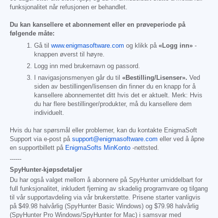
funksjonalitet når refusjonen er behandlet.
Du kan kansellere et abonnement eller en prøveperiode på
følgende måte:
Gå til
www.enigmasoftware.com
og klikk på
«Logg inn»
-
knappen øverst til høyre.
Logg inn med brukernavn og passord.
I navigasjonsmenyen går du til
«Bestilling/Lisenser».
Ved
siden av bestillingen/lisensen din finner du en knapp for å
kansellere abonnementet ditt hvis det er aktuelt. Merk: Hvis
du har flere bestillinger/produkter, må du kansellere dem
individuelt.
Hvis du har spørsmål eller problemer, kan du kontakte EnigmaSoft
Support via e-post på
support@enigmasoftware.com
eller ved å åpne
en supportbillett på
EnigmaSofts MinKonto
-nettsted.
------
SpyHunter-kjøpsdetaljer
Du har også valget mellom å abonnere på SpyHunter umiddelbart for
full funksjonalitet, inkludert fjerning av skadelig programvare og tilgang
til vår supportavdeling via vår brukerstøtte. Prisene starter vanligvis
på
$49.98
halvårlig (SpyHunter Basic Windows) og
$79.98
halvårlig
(SpyHunter Pro Windows/SpyHunter for Mac) i samsvar med