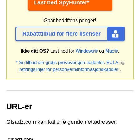
Last ned SpyHunter*
Spar bedriftens penger!
Rabatttilbud for flere lisenser
Ikke ditt OS?
Last ned for
Windows®
og
Mac®
.
* Se tilbud om gratis prøveversjon nedenfor.
EULA
og
retningslinjer for personvern/informasjonskapsler
.
URL-er
Glsadz.com kan kalle følgende nettadresser:
glsadz.com