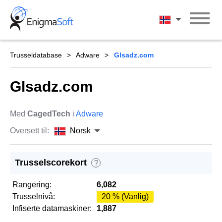
Skip
to
Norsk
content
Trusseldatabase
Adware
Glsadz.com
Glsadz.com
Med
CagedTech
i
Adware
Oversett til:
Norsk
Trusselscorekort
?
Rangering:
6,082
Trusselnivå:
20 % (Vanlig)
Infiserte datamaskiner:
1,887