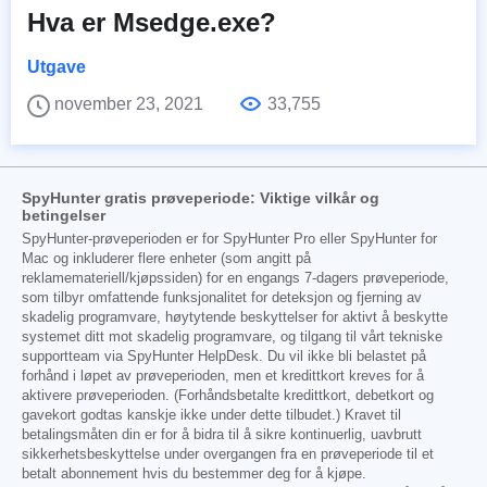
Hva er Msedge.exe?
Utgave
november 23, 2021
33,755
SpyHunter gratis prøveperiode: Viktige vilkår og
betingelser
SpyHunter-prøveperioden er for SpyHunter Pro eller SpyHunter for
Mac og inkluderer flere enheter (som angitt på
reklamemateriell/kjøpssiden) for en engangs 7-dagers prøveperiode,
som tilbyr omfattende funksjonalitet for deteksjon og fjerning av
skadelig programvare, høytytende beskyttelser for aktivt å beskytte
systemet ditt mot skadelig programvare, og tilgang til vårt tekniske
supportteam via SpyHunter HelpDesk. Du vil ikke bli belastet på
forhånd i løpet av prøveperioden, men et kredittkort kreves for å
aktivere prøveperioden. (Forhåndsbetalte kredittkort, debetkort og
gavekort godtas kanskje ikke under dette tilbudet.) Kravet til
betalingsmåten din er for å bidra til å sikre kontinuerlig, uavbrutt
sikkerhetsbeskyttelse under overgangen fra en prøveperiode til et
betalt abonnement hvis du bestemmer deg for å kjøpe.