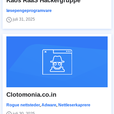
Kaos RaaS Hackergruppe
løsepengeprogramvare
juli 31, 2025
Clotomonia.co.in
Rogue nettsteder
,
Adware
,
Nettleserkaprere
juli 30, 2025