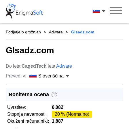
Skip
to
Slovenščina
content
Podjetje o grožnjah
Adware
Glsadz.com
Glsadz.com
Do leta
CagedTech
leta
Adware
Prevedi v:
Slovenščina
Bonitetna ocena
?
Uvrstitev:
6,082
Stopnja nevarnosti:
20 % (Normalno)
Okuženi računalniki:
1,887