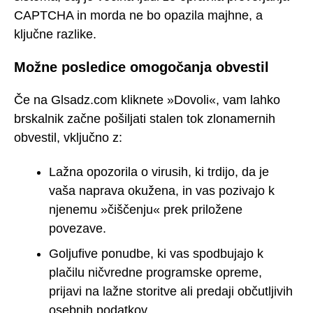
CAPTCHA in morda ne bo opazila majhne, a
ključne razlike.
Možne posledice omogočanja obvestil
Če na Glsadz.com kliknete »Dovoli«, vam lahko
brskalnik začne pošiljati stalen tok zlonamernih
obvestil, vključno z:
Lažna opozorila o virusih, ki trdijo, da je
vaša naprava okužena, in vas pozivajo k
njenemu »čiščenju« prek priložene
povezave.
Goljufive ponudbe, ki vas spodbujajo k
plačilu ničvredne programske opreme,
prijavi na lažne storitve ali predaji občutljivih
osebnih podatkov.