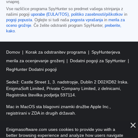
vnaprej.
Vse različice programa SpyHunter so predmet vašega strinjanja z
našimi pogoji
uporabe (EULA/TOS)
,
politiko zasebnosti/piškotkov
in
pogoji popusta
. Oglejte si tudi naša
pogosta vprašanja
in
merila za
oceno grožnje
. Če želite odstraniti program SpyHunter,
preberite,
kako
.
Domov
Korak za odstranitev programa
SpyHunterjeva
merila za ocenjevanje groženj
Dodatni pogoji za SpyHunter
RegHunter Dodatni pogoji
Sedež: Castle Street 1, 3. nadstropje, Dublin 2 D02XD82 Irska.
EnigmaSoft Limited, Private Company Limited, z delnicami,
Registrska številka podjetja 597114.
Mac in MacOS sta blagovni znamki družbe Apple Inc.,
registrirani v ZDA in drugih državah.
Avtorske pravice 2016–
2025
. EnigmaSoft Ltd. Vse pravice
Enigmasoftware.com uses cookies to provide you with a
pridržane.
better browsing experience and analyze how users navigate