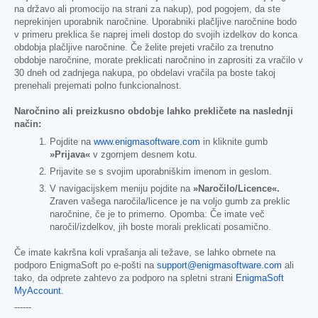
na državo ali promocijo na strani za nakup), pod pogojem, da ste
neprekinjen uporabnik naročnine. Uporabniki plačljive naročnine bodo
v primeru preklica še naprej imeli dostop do svojih izdelkov do konca
obdobja plačljive naročnine. Če želite prejeti vračilo za trenutno
obdobje naročnine, morate preklicati naročnino in zaprositi za vračilo v
30 dneh od zadnjega nakupa, po obdelavi vračila pa boste takoj
prenehali prejemati polno funkcionalnost.
Naročnino ali preizkusno obdobje lahko prekličete na naslednji
način:
Pojdite na
www.enigmasoftware.com
in kliknite gumb
»Prijava«
v zgornjem desnem kotu.
Prijavite se s svojim uporabniškim imenom in geslom.
V navigacijskem meniju pojdite na
»Naročilo/Licence«.
Zraven vašega naročila/licence je na voljo gumb za preklic
naročnine, če je to primerno. Opomba: Če imate več
naročil/izdelkov, jih boste morali preklicati posamično.
Če imate kakršna koli vprašanja ali težave, se lahko obrnete na
podporo EnigmaSoft po e-pošti na
support@enigmasoftware.com
ali
tako, da odprete zahtevo za podporo na spletni strani
EnigmaSoft
MyAccount
.
------