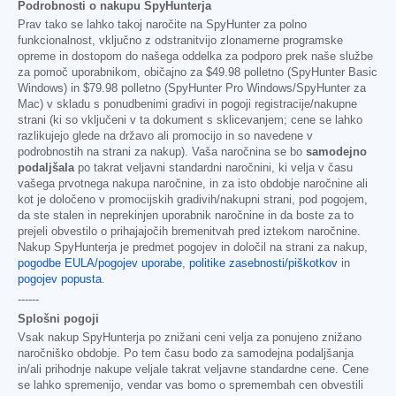
Podrobnosti o nakupu SpyHunterja
Prav tako se lahko takoj naročite na SpyHunter za polno
funkcionalnost, vključno z odstranitvijo zlonamerne programske
opreme in dostopom do našega oddelka za podporo prek naše službe
za pomoč uporabnikom, običajno za
$49.98
polletno (SpyHunter Basic
Windows) in
$79.98
polletno (SpyHunter Pro Windows/SpyHunter za
Mac) v skladu s ponudbenimi gradivi in pogoji registracije/nakupne
strani (ki so vključeni v ta dokument s sklicevanjem; cene se lahko
razlikujejo glede na državo ali promocijo in so navedene v
podrobnostih na strani za nakup). Vaša naročnina se bo
samodejno
podaljšala
po takrat veljavni standardni naročnini, ki velja v času
vašega prvotnega nakupa naročnine, in za isto obdobje naročnine ali
kot je določeno v promocijskih gradivih/nakupni strani, pod pogojem,
da ste stalen in neprekinjen uporabnik naročnine in da boste za to
prejeli obvestilo o prihajajočih bremenitvah pred iztekom naročnine.
Nakup SpyHunterja je predmet pogojev in določil na strani za nakup,
pogodbe EULA/pogojev uporabe
,
politike zasebnosti/piškotkov
in
pogojev popusta
.
------
Splošni pogoji
Vsak nakup SpyHunterja po znižani ceni velja za ponujeno znižano
naročniško obdobje. Po tem času bodo za samodejna podaljšanja
in/ali prihodnje nakupe veljale takrat veljavne standardne cene. Cene
se lahko spremenijo, vendar vas bomo o spremembah cen obvestili