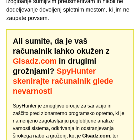
izogibanje sumljivim preusmeritvam in nikoli ne
dodeljevanje dovoljenj spletnim mestom, ki jim ne
zaupate povsem.
Ali sumite, da je vaš
računalnik lahko okužen z
Glsadz.com
in drugimi
grožnjami?
SpyHunter
skenirajte računalnik glede
nevarnosti
SpyHunter je zmogljivo orodje za sanacijo in
zaščito pred zlonamerno programsko opremo, ki je
namenjeno zagotavljanju poglobljene analize
varnosti sistema, odkrivanja in odstranjevanja
širokega nabora groženj, kot je
Glsadz.com
, ter