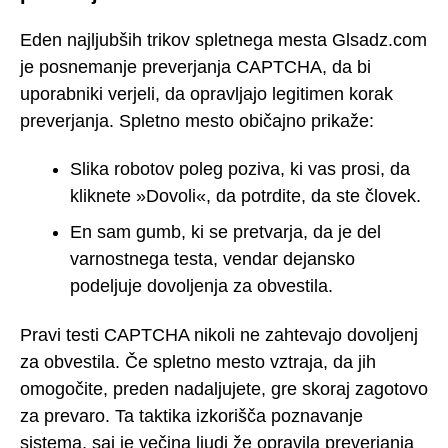
Eden najljubših trikov spletnega mesta Glsadz.com
je posnemanje preverjanja CAPTCHA, da bi
uporabniki verjeli, da opravljajo legitimen korak
preverjanja. Spletno mesto običajno prikaže:
Slika robotov poleg poziva, ki vas prosi, da
kliknete »Dovoli«, da potrdite, da ste človek.
En sam gumb, ki se pretvarja, da je del
varnostnega testa, vendar dejansko
podeljuje dovoljenja za obvestila.
Pravi testi CAPTCHA nikoli ne zahtevajo dovoljenj
za obvestila. Če spletno mesto vztraja, da jih
omogočite, preden nadaljujete, gre skoraj zagotovo
za prevaro. Ta taktika izkorišča poznavanje
sistema, saj je večina ljudi že opravila preverjanja