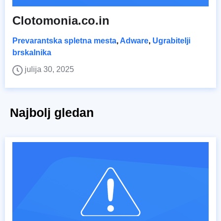
Clotomonia.co.in
Prevarantska spletna mesta
,
Adware
,
Ugrabitelji
brskalnika
julija 30, 2025
Najbolj gledan