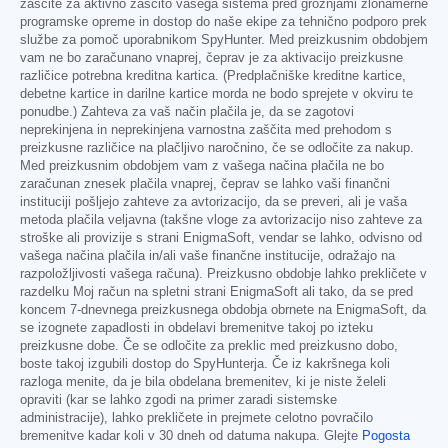
zaščite za aktivno zaščito vašega sistema pred grožnjami zlonamerne
programske opreme in dostop do naše ekipe za tehnično podporo prek
službe za pomoč uporabnikom SpyHunter. Med preizkusnim obdobjem
vam ne bo zaračunano vnaprej, čeprav je za aktivacijo preizkusne
različice potrebna kreditna kartica. (Predplačniške kreditne kartice,
debetne kartice in darilne kartice morda ne bodo sprejete v okviru te
ponudbe.) Zahteva za vaš način plačila je, da se zagotovi
neprekinjena in neprekinjena varnostna zaščita med prehodom s
preizkusne različice na plačljivo naročnino, če se odločite za nakup.
Med preizkusnim obdobjem vam z vašega načina plačila ne bo
zaračunan znesek plačila vnaprej, čeprav se lahko vaši finančni
instituciji pošljejo zahteve za avtorizacijo, da se preveri, ali je vaša
metoda plačila veljavna (takšne vloge za avtorizacijo niso zahteve za
stroške ali provizije s strani EnigmaSoft, vendar se lahko, odvisno od
vašega načina plačila in/ali vaše finančne institucije, odražajo na
razpoložljivosti vašega računa). Preizkusno obdobje lahko prekličete v
razdelku Moj račun na spletni strani EnigmaSoft ali tako, da se pred
koncem 7-dnevnega preizkusnega obdobja obrnete na EnigmaSoft, da
se izognete zapadlosti in obdelavi bremenitve takoj po izteku
preizkusne dobe. Če se odločite za preklic med preizkusno dobo,
boste takoj izgubili dostop do SpyHunterja. Če iz kakršnega koli
razloga menite, da je bila obdelana bremenitev, ki je niste želeli
opraviti (kar se lahko zgodi na primer zaradi sistemske
administracije), lahko prekličete in prejmete celotno povračilo
bremenitve kadar koli v 30 dneh od datuma nakupa. Glejte
Pogosta