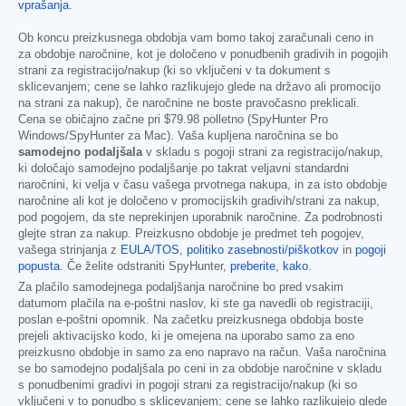
vprašanja
.
Ob koncu preizkusnega obdobja vam bomo takoj zaračunali ceno in
za obdobje naročnine, kot je določeno v ponudbenih gradivih in pogojih
strani za registracijo/nakup (ki so vključeni v ta dokument s
sklicevanjem; cene se lahko razlikujejo glede na državo ali promocijo
na strani za nakup), če naročnine ne boste pravočasno preklicali.
Cena se običajno začne pri
$79.98
polletno (SpyHunter Pro
Windows/SpyHunter za Mac). Vaša kupljena naročnina se bo
samodejno podaljšala
v skladu s pogoji strani za registracijo/nakup,
ki določajo samodejno podaljšanje po takrat veljavni standardni
naročnini, ki velja v času vašega prvotnega nakupa, in za isto obdobje
naročnine ali kot je določeno v promocijskih gradivih/strani za nakup,
pod pogojem, da ste neprekinjen uporabnik naročnine. Za podrobnosti
glejte stran za nakup. Preizkusno obdobje je predmet teh pogojev,
vašega strinjanja z
EULA/TOS
,
politiko zasebnosti/piškotkov
in
pogoji
popusta
. Če želite odstraniti SpyHunter,
preberite, kako
.
Za plačilo samodejnega podaljšanja naročnine bo pred vsakim
datumom plačila na e-poštni naslov, ki ste ga navedli ob registraciji,
poslan e-poštni opomnik. Na začetku preizkusnega obdobja boste
prejeli aktivacijsko kodo, ki je omejena na uporabo samo za eno
preizkusno obdobje in samo za eno napravo na račun. Vaša naročnina
se bo samodejno podaljšala po ceni in za obdobje naročnine v skladu
s ponudbenimi gradivi in pogoji strani za registracijo/nakup (ki so
vključeni v to ponudbo s sklicevanjem; cene se lahko razlikujejo glede