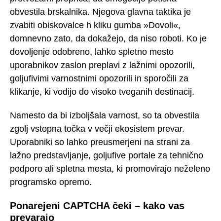
obvestila brskalnika. Njegova glavna taktika je
zvabiti obiskovalce h kliku gumba »Dovoli«,
domnevno zato, da dokažejo, da niso roboti. Ko je
dovoljenje odobreno, lahko spletno mesto
uporabnikov zaslon preplavi z lažnimi opozorili,
goljufivimi varnostnimi opozorili in sporočili za
klikanje, ki vodijo do visoko tveganih destinacij.
Namesto da bi izboljšala varnost, so ta obvestila
zgolj vstopna točka v večji ekosistem prevar.
Uporabniki so lahko preusmerjeni na strani za
lažno predstavljanje, goljufive portale za tehnično
podporo ali spletna mesta, ki promovirajo neželeno
programsko opremo.
Ponarejeni CAPTCHA čeki – kako vas
prevarajo