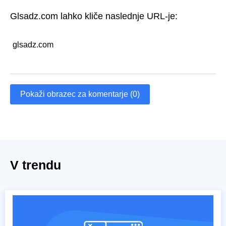
Glsadz.com lahko kliče naslednje URL-je:
glsadz.com
Pokaži obrazec za komentarje (0)
V trendu