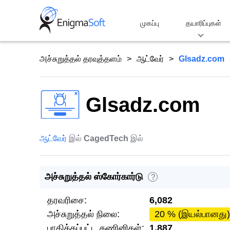
Skip
to
முகப்பு
தயாரிப்புகள்
content
அச்சுறுத்தல் தரவுத்தளம்
ஆட்வேர்
Glsadz.com
Glsadz.com
ஆட்வேர்
இல்
CagedTech
இல்
அச்சுறுத்தல் ஸ்கோர்கார்டு
?
தரவரிசை:
6,082
அச்சுறுத்தல் நிலை:
20 % (இயல்பானது)
பாதிக்கப்பட்ட கணினிகள்:
1,887