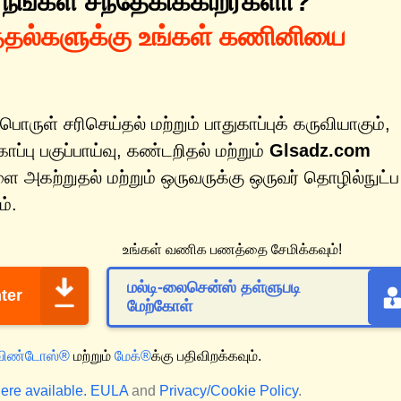
 நீங்கள் சந்தேகிக்கிறீர்களா?
த்தல்களுக்கு உங்கள் கணினியை
பொருள் சரிசெய்தல் மற்றும் பாதுகாப்புக் கருவியாகும்,
்பு பகுப்பாய்வு, கண்டறிதல் மற்றும்
Glsadz.com
 அகற்றுதல் மற்றும் ஒருவருக்கு ஒருவர் தொழில்நுட்ப
்.
உங்கள் வணிக பணத்தை சேமிக்கவும்!
மல்டி-லைசென்ஸ் தள்ளுபடி
ter
மேற்கோள்
விண்டோஸ்®
மற்றும்
மேக்®
க்கு பதிவிறக்கவும்.
ere available.
EULA
and
Privacy/Cookie Policy
.