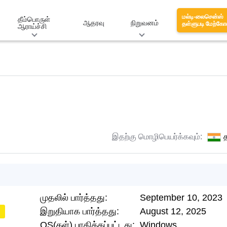
மல்டி-லைசென்ஸ்
தீம்பொருள்
ஆதரவு
நிறுவனம்
தள்ளுபடி மேற்கோ
ஆராய்ச்சி
இதற்கு மொழிபெயர்க்கவும்:
த
முதலில் பார்த்தது:
September 10, 2023
இறுதியாக பார்த்தது:
August 12, 2025
OS(கள்) பாதிக்கப்பட்டது:
Windows