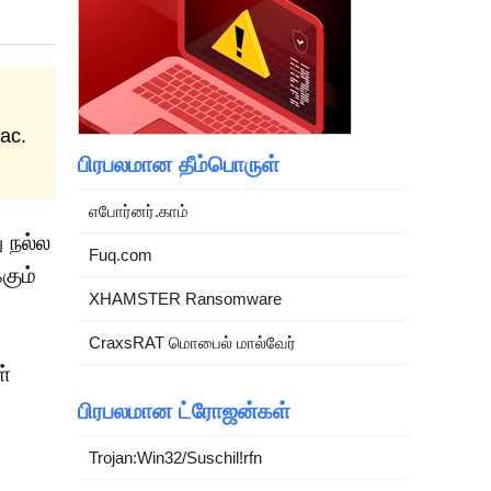
ac.
பிரபலமான தீம்பொருள்
எபோர்னர்.காம்
 நல்ல
Fuq.com
கும்
XHAMSTER Ransomware
CraxsRAT மொபைல் மால்வேர்
ள்
பிரபலமான ட்ரோஜன்கள்
Trojan:Win32/Suschil!rfn