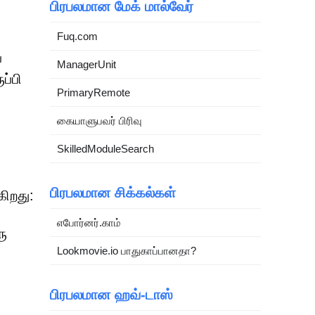
பிரபலமான மேக் மால்வேர்
Fuq.com
ப
ManagerUnit
ப்பி
PrimaryRemote
கையாளுபவர் பிரிவு
SkilledModuleSearch
பிரபலமான சிக்கல்கள்
கிறது:
எபோர்னர்.காம்
ரு
Lookmovie.io பாதுகாப்பானதா?
பிரபலமான ஹவ்-டாஸ்