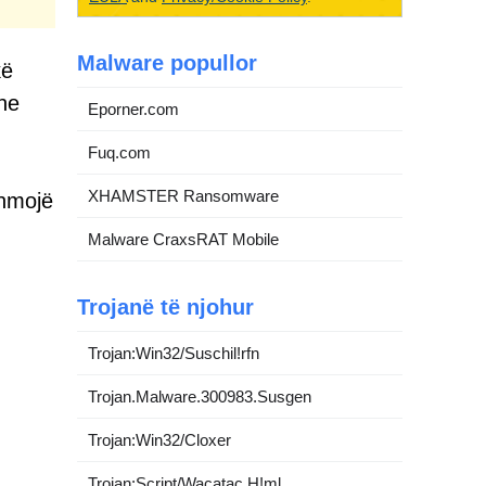
Malware popullor
kë
dhe
Eporner.com
Fuq.com
XHAMSTER Ransomware
ihmojë
Malware CraxsRAT Mobile
Trojanë të njohur
Trojan:Win32/Suschil!rfn
Trojan.Malware.300983.Susgen
Trojan:Win32/Cloxer
Trojan:Script/Wacatac.H!ml