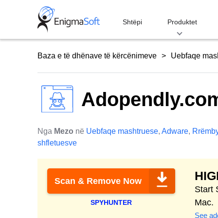
Skip
to
Shtëpi
Produktet
content
Baza e të dhënave të kërcënimeve
Uebfaqe mas
Adopendly.co
Nga
Mezo
në
Uebfaqe mashtruese
,
Adware
,
Rrëmby
shfletuesve
HI
Scan & Remove Now
Start
Mac.
SPYHUNTER
See add