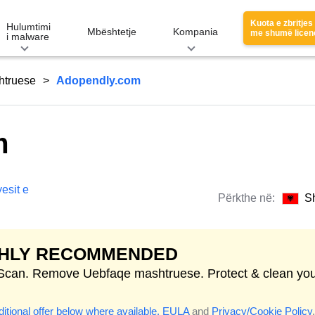
Kuota e zbritjes
Hulumtimi
Mbështetje
Kompania
me shumë licen
i malware
htruese
Adopendly.com
m
esit e
Përkthe në:
S
GHLY RECOMMENDED
 Scan. Remove Uebfaqe mashtruese. Protect & clean yo
itional offer below where available.
EULA
and
Privacy/Cookie Policy
.