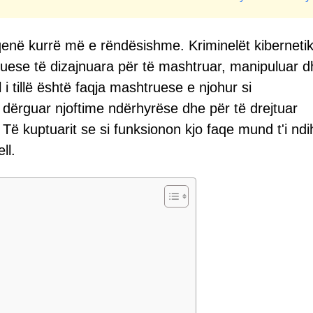
a qenë kurrë më e rëndësishme. Kriminelët kiberneti
truese të dizajnuara për të mashtruar, manipuluar 
 tillë është faqja mashtruese e njohur si
 dërguar njoftime ndërhyrëse dhe për të drejtuar
. Të kuptuarit se si funksionon kjo faqe mund t'i nd
ll.