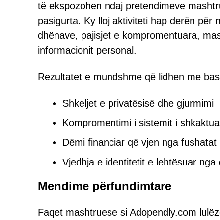
të ekspozohen ndaj pretendimeve mashtr
pasigurta. Ky lloj aktiviteti hap derën për
dhënave, pajisjet e kompromentuara, mas
informacionit personal.
Rezultatet e mundshme që lidhen me bash
Shkeljet e privatësisë dhe gjurmimi
Kompromentimi i sistemit i shkaktuar
Dëmi financiar që vjen nga fushata
Vjedhja e identitetit e lehtësuar ng
Mendime përfundimtare
Faqet mashtruese si Adopendly.com lulëzo