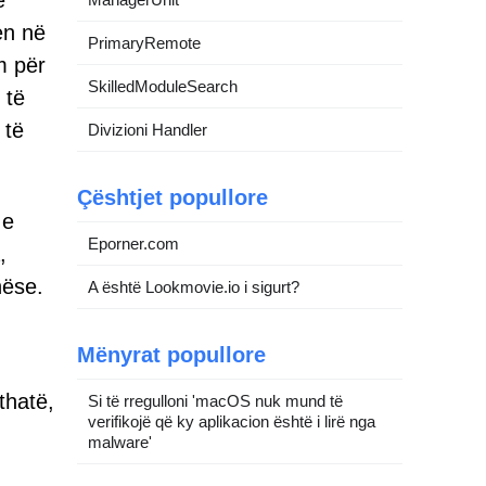
ë
en në
PrimaryRemote
m për
SkilledModuleSearch
 të
 të
Divizioni Handler
Çështjet popullore
 e
Eporner.com
,
hëse.
A është Lookmovie.io i sigurt?
Mënyrat popullore
thatë,
Si të rregulloni 'macOS nuk mund të
verifikojë që ky aplikacion është i lirë nga
malware'