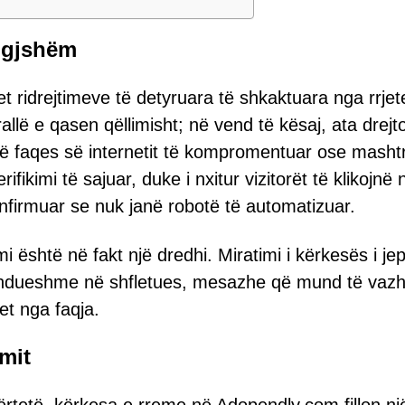
ligjshëm
 ridrejtimeve të detyruara të shkaktuara nga rrjet
llë e qasen qëllimisht; në vend të kësaj, ata drej
ë faqes së internetit të kompromentuar ose masht
fikimi të sajuar, duke i nxitur vizitorët të klikojnë 
nfirmuar se nuk janë robotë të automatizuar.
mi është në fakt një dredhi. Miratimi i kërkesës i je
vazhdueshme në shfletues, mesazhe që mund të vaz
et nga faqja.
mit