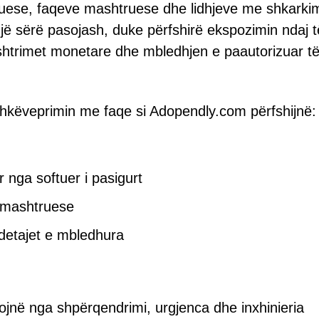
uese, faqeve mashtruese dhe lidhjeve me shkarki
 një sërë pasojash, duke përfshirë ekspozimin ndaj t
htrimet monetare dhe mbledhjen e paautorizuar t
këveprimin me faqe si Adopendly.com përfshijnë:
 nga softuer i pasigurt
t mashtruese
a detajet e mbledhura
jnë nga shpërqendrimi, urgjenca dhe inxhinieria