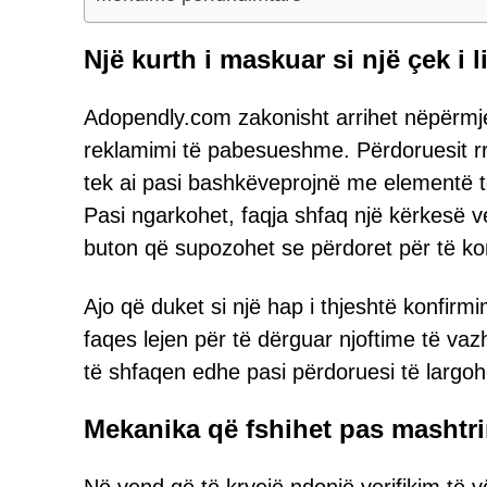
Një kurth i maskuar si një çek i 
Adopendly.com zakonisht arrihet nëpërmjet
reklamimi të pabesueshme. Përdoruesit rra
tek ai pasi bashkëveprojnë me elementë t
Pasi ngarkohet, faqja shfaq një kërkesë veri
buton që supozohet se përdoret për të ko
Ajo që duket si një hap i thjeshtë konfirmi
faqes lejen për të dërguar njoftime të 
të shfaqen edhe pasi përdoruesi të largoh
Mekanika që fshihet pas mashtri