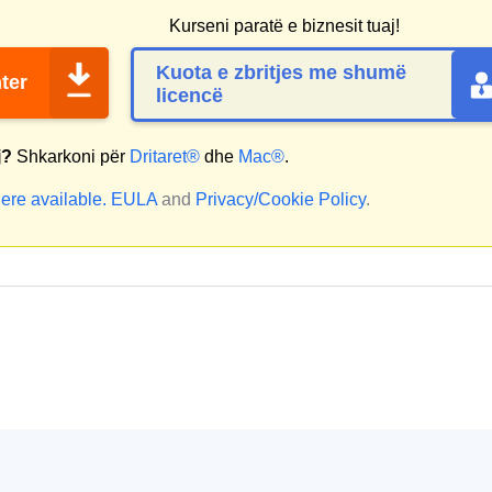
Kurseni paratë e biznesit tuaj!
Kuota e zbritjes me shumë
ter
licencë
j?
Shkarkoni për
Dritaret®
dhe
Mac®
.
ere available.
EULA
and
Privacy/Cookie Policy
.