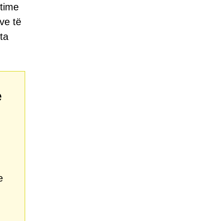
ftime
ve të
ta
e
e