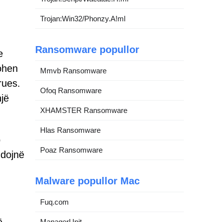
Trojan:Win32/Phonzy.A!ml
Ransomware popullor
e
tohen
Mmvb Ransomware
rues.
Ofoq Ransomware
një
XHAMSTER Ransomware
Hlas Ransomware
p
Poaz Ransomware
hdojnë
Malware popullor Mac
Fuq.com
ManagerUnit