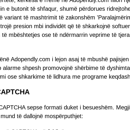
vërtetë, kërkesa e rreme në Adopendly.com fillon nj
imin e butonit të shfaqur, shumë përdorues ridrejtoh
një variant të mashtrimit të zakonshëm 'Paralajmëri
htrojë presion mbi individët që të shkarkojnë softuer
 të mbështetjes ose të ndërmarrin veprime të tjera
ënë Adopendly.com i lejon asaj të mbushë pajisjen
o alarme shpesh promovojnë shërbime të dyshimta
stimi ose shkarkime të lidhura me programe keqdas
ë CAPTCHA
 CAPTCHA sepse formati duket i besueshëm. Megji
mund të dallojnë mospërputhjet: