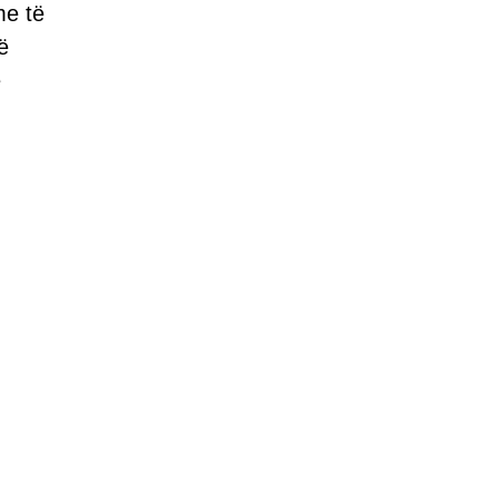
me të
ë
ë