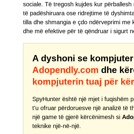
sociale. Të tregosh kujdes kur përballesh 
të padëshiruara ose ridrejtime të dyshim
tilla dhe shmangia e çdo ndërveprimi me 
dhe më efektive për të qëndruar i sigurt n
A dyshoni se kompjuteri 
Adopendly.com
dhe kër
kompjuterin tuaj për k
SpyHunter është një mjet i fuqishëm pë
t'u ofruar përdoruesve një analizë të t
një game të gjerë kërcënimesh si
Ado
teknike një-në-një.