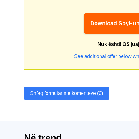
Download SpyHun
Nuk është OS jua
See additional offer below wh
Shfaq formularin e komenteve (0)
Në trend