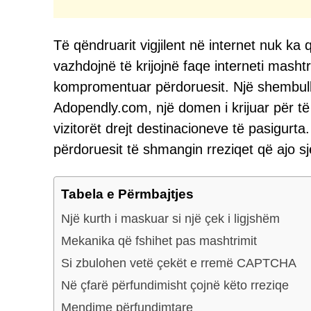
Të qëndruarit vigjilent në internet nuk k
vazhdojnë të krijojnë faqe interneti mash
kompromentuar përdoruesit. Një shembull i
Adopendly.com, një domen i krijuar për të
vizitorët drejt destinacioneve të pasigurta
përdoruesit të shmangin rreziqet që ajo sje
Tabela e Përmbajtjes
Një kurth i maskuar si një çek i ligjshëm
Mekanika që fshihet pas mashtrimit
Si zbulohen vetë çekët e rremë CAPTCHA
Në çfarë përfundimisht çojnë këto rreziqe
Mendime përfundimtare