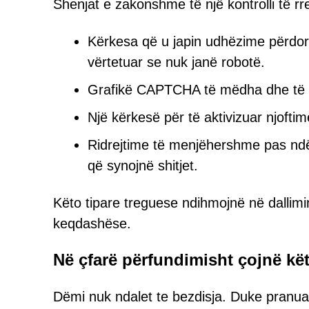
Shenjat e zakonshme të një kontrolli të 
Kërkesa që u japin udhëzime përdoru
vërtetuar se nuk janë robotë.
Grafikë CAPTCHA të mëdha dhe të fo
Një kërkesë për të aktivizuar njoftime
Ridrejtime të menjëhershme pas ndër
që synojnë shitjet.
Këto tipare treguese ndihmojnë në dallimin
keqdashëse.
Në çfarë përfundimisht çojnë kët
Dëmi nuk ndalet te bezdisja. Duke pranua