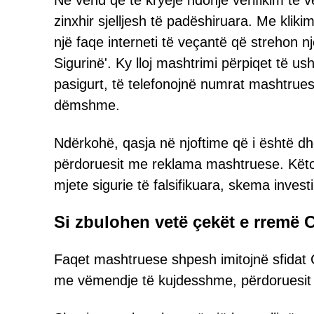
Në vend që të kryejë ndonjë verifikim të 
zinxhir sjelljesh të padëshiruara. Me klik
një faqe interneti të veçantë që strehon 
Sigurinë'. Ky lloj mashtrimi përpiqet të us
pasigurt, të telefonojnë numrat mashtrues
dëmshme.
Ndërkohë, qasja në njoftime që i është dh
përdoruesit me reklama mashtruese. Kët
mjete sigurie të falsifikuara, skema inve
Si zbulohen vetë çekët e rrem
Faqet mashtruese shpesh imitojnë sfidat
me vëmendje të kujdesshme, përdoruesit 