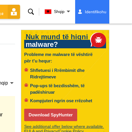
Kërko
Shqip
Identifikohu
cë
Nuk mund të hiqni
malware?
Probleme me malware të vështirë
për t'u hequr:
Shfletuesi i Rrëmbimit dhe
Ridrejtimeve
hqip
Pop-ups të bezdisshëm, të
padëshiruar
Kompjuteri ngrin ose rrëzohet
ur
Download SpyHunter
See additional offer below where available.
EULA
and
Privacy/Cookie Policy
.