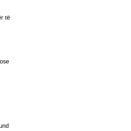
r të
 ose
mund