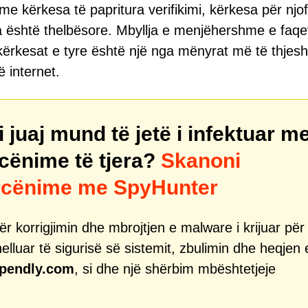
me kërkesa të papritura verifikimi, kërkesa për njo
ta është thelbësore. Mbyllja e menjëhershme e faqe
kërkesat e tyre është një nga mënyrat më të thjesh
ë internet.
juaj mund të jetë i infektuar m
cënime të tjera?
Skanoni
ërcënime me SpyHunter
r korrigjimin dhe mbrojtjen e malware i krijuar për
helluar të sigurisë së sistemit, zbulimin dhe heqjen 
pendly.com
, si dhe një shërbim mbështetjeje