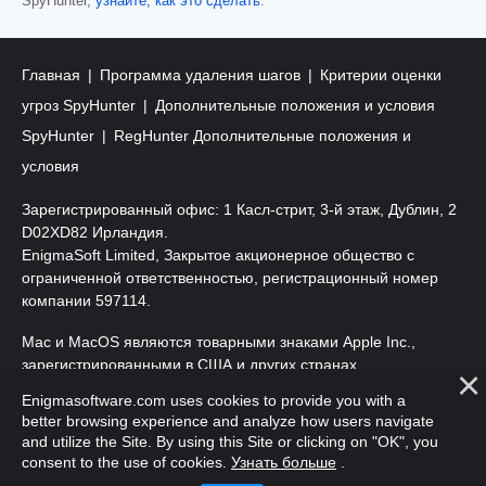
SpyHunter,
узнайте, как это сделать
.
Главная
Программа удаления шагов
Критерии оценки
угроз SpyHunter
Дополнительные положения и условия
SpyHunter
RegHunter Дополнительные положения и
условия
Зарегистрированный офис: 1 Касл-стрит, 3-й этаж, Дублин, 2
D02XD82 Ирландия.
EnigmaSoft Limited, Закрытое акционерное общество с
ограниченной ответственностью, регистрационный номер
компании 597114.
Mac и MacOS являются товарными знаками Apple Inc.,
зарегистрированными в США и других странах.
Enigmasoftware.com uses cookies to provide you with a
Copyright 2016-
2025
. EnigmaSoft Ltd. Все права защищены.
better browsing experience and analyze how users navigate
and utilize the Site. By using this Site or clicking on "OK", you
consent to the use of cookies.
Узнать больше
.