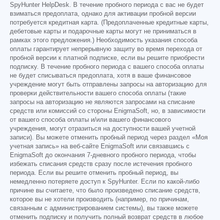
SpyHunter HelpDesk. В течение пробного периода с вас не будет
взиматься предоплата, однако для активации пробной версии
потребуется кредитная карта. (Предоплаченные кредитные карты,
дебетовые карты и подарочные карты могут не приниматься в
рамках этого предложения.) Необходимость указания способа
оплаты гарантирует непрерывную защиту во время перехода от
пробной версии к платной подписке, если вы решите приобрести
подписку. В течение пробного периода с вашего способа оплаты
не будет списываться предоплата, хотя в ваше финансовое
учреждение могут быть отправлены запросы на авторизацию для
проверки действительности вашего способа оплаты (такие
запросы на авторизацию не являются запросами на списание
средств или комиссий со стороны EnigmaSoft, но, в зависимости
от вашего способа оплаты и/или вашего финансового
учреждения, могут отразиться на доступности вашей учетной
записи). Вы можете отменить пробный период через раздел «Моя
учетная запись» на веб-сайте EnigmaSoft или связавшись с
EnigmaSoft до окончания 7-дневного пробного периода, чтобы
избежать списания средств сразу после истечения пробного
периода. Если вы решите отменить пробный период, вы
немедленно потеряете доступ к SpyHunter. Если по какой-либо
причине вы считаете, что было произведено списание средств,
которое вы не хотели производить (например, по причинам,
связанным с администрированием системы), вы также можете
отменить подписку и получить полный возврат средств в любое