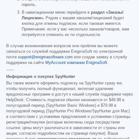
пароль.
В навигационном меню перейдите в
раздел «Заказы/
Лицензии».
Рядом с вашим заказом/лицензией будет
кнопка для отмены подписки, если таковая имеется.
Примечание: если у вас несколько заказов/товаров, вам
потребуется отменить их по отдельности.
В случае возникновения вопросов или проблем вы можете
связаться со службой поддержки EnigmaSoft по электронной
почте
support@enigmasoftware.com
или создав заявку в службу
поддержки на сайте
MyAccount компании EnigmaSoft
.
------
Информация о покупке SpyHunter
Вы также можете оформить подписку на SpyHunter сразу же,
чтобы получить полный функционал, включая удаление
вредоносных программ и доступ к нашей службе поддержки через
HelpDesk. Стоимость подписки обычно начинается от
$49.98
в
полугодовой период (SpyHunter Basic Windows) и
$79.98
в
полугодовой период (SpyHunter Pro Windows/SpyHunter для Mac)
в соответствии с условиями предложения и условиями страницы
регистрации/покупки (которые включены сюда посредством
ссылки; цены могут различаться в зависимости от страны или
акции, согласно подробностям на странице покупки). Ваша
подписка будет
автоматически продлеваться
по действующей