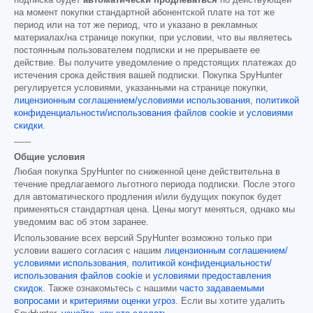
на момент покупки стандартной абонентской плате на тот же
период или на тот же период, что и указано в рекламных
материалах/на странице покупки, при условии, что вы являетесь
постоянным пользователем подписки и не прерываете ее
действие. Вы получите уведомление о предстоящих платежах до
истечения срока действия вашей подписки. Покупка SpyHunter
регулируется условиями, указанными на странице покупки,
лицензионным соглашением/условиями использования
,
политикой
конфиденциальности/использования файлов cookie
и
условиями
скидки
.
------
Общие условия
Любая покупка SpyHunter по сниженной цене действительна в
течение предлагаемого льготного периода подписки. После этого
для автоматического продления и/или будущих покупок будет
применяться стандартная цена. Цены могут меняться, однако мы
уведомим вас об этом заранее.
Использование всех версий SpyHunter возможно только при
условии вашего согласия с нашим
лицензионным соглашением/
условиями использования
,
политикой конфиденциальности/
использования файлов cookie
и
условиями предоставления
скидок
. Также ознакомьтесь с нашими
часто задаваемыми
вопросами
и
критериями оценки угроз
. Если вы хотите удалить