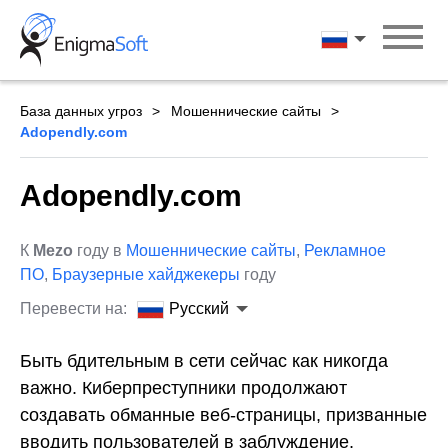
Skip
to
Русский
content
База данных угроз
Мошеннические сайты
Adopendly.com
Adopendly.com
К
Mezo
году в
Мошеннические сайты
,
Рекламное
ПО
,
Браузерные хайджекеры
году
Перевести на:
Русский
Быть бдительным в сети сейчас как никогда
важно. Киберпреступники продолжают
создавать обманные веб-страницы, призванные
вводить пользователей в заблуждение,