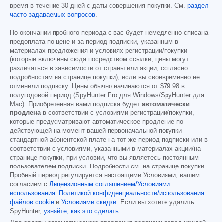
время в течение 30 дней с даты совершения покупки. См.
раздел
часто задаваемых вопросов
.
По окончании пробного периода с вас будет немедленно списана
предоплата по цене и за период подписки, указанным в
материалах предложения и условиях регистрации/покупки
(которые включены сюда посредством ссылки; цены могут
различаться в зависимости от страны или акции, согласно
подробностям на странице покупки), если вы своевременно не
отменили подписку. Цены обычно начинаются от
$79.98
в
полугодовой период (SpyHunter Pro для Windows/SpyHunter для
Mac). Приобретенная вами подписка будет
автоматически
продлена
в соответствии с условиями регистрации/покупки,
которые предусматривают автоматическое продление по
действующей на момент вашей первоначальной покупки
стандартной абонентской плате на тот же период подписки или в
соответствии с условиями, указанными в материалах акции/на
странице покупки, при условии, что вы являетесь постоянным
пользователем подписки. Подробности см. на странице покупки.
Пробный период регулируется настоящими Условиями, вашим
согласием с
Лицензионным соглашением/Условиями
использования
,
Политикой конфиденциальности/использования
файлов cookie
и
Условиями скидки
. Если вы хотите удалить
SpyHunter,
узнайте, как это сделать
.