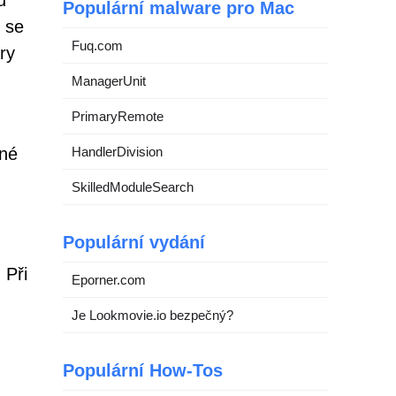
u
Populární malware pro Mac
 se
Fuq.com
ry
ManagerUnit
PrimaryRemote
ané
HandlerDivision
SkilledModuleSearch
Populární vydání
 Při
Eporner.com
Je Lookmovie.io bezpečný?
Populární How-Tos