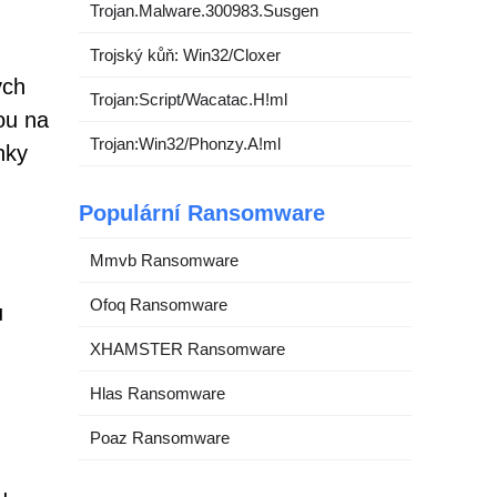
Trojan.Malware.300983.Susgen
Trojský kůň: Win32/Cloxer
ých
Trojan:Script/Wacatac.H!ml
ou na
Trojan:Win32/Phonzy.A!ml
nky
Populární Ransomware
Mmvb Ransomware
Ofoq Ransomware
u
XHAMSTER Ransomware
Hlas Ransomware
Poaz Ransomware