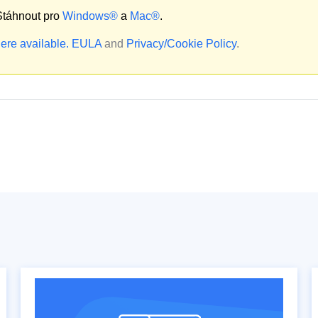
táhnout pro
Windows®
a
Mac®
.
ere available.
EULA
and
Privacy/Cookie Policy
.