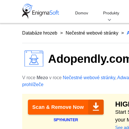
Skip
to
Domov
Produkty
content
Databáze hrozeb
Nečestné webové stránky
Adopendly.co
V roce
Mezo
v roce
Nečestné webové stránky
,
Adwa
prohlížeče
HI
Scan & Remove Now
Start
your 
SPYHUNTER
See add