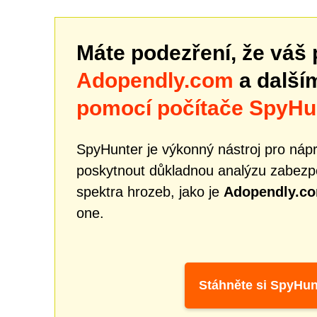
Máte podezření, že váš 
Adopendly.com
a další
pomocí počítače SpyHu
SpyHunter je výkonný nástroj pro náp
poskytnout důkladnou analýzu zabezpe
spektra hrozeb, jako je
Adopendly.c
one.
Stáhněte si SpyHun