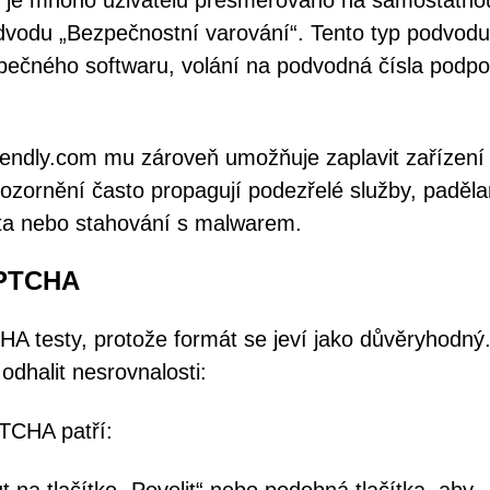
tko je mnoho uživatelů přesměrováno na samostatno
vodu „Bezpečnostní varování“. Tento typ podvodu
zpečného softwaru, volání na podvodná čísla podpo
ndly.com mu zároveň umožňuje zaplavit zařízení
pozornění často propagují podezřelé služby, paděl
ata nebo stahování s malwarem.
APTCHA
testy, protože formát se jeví jako důvěryhodný.
dhalit nesrovnalosti:
TCHA patří: