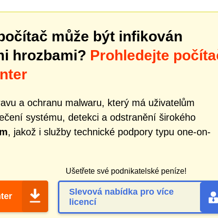
počítač může být infikován
mi hrozbami?
Prohledejte počíta
nter
ravu a ochranu malwaru, který má uživatelům
čení systému, detekci a odstranění širokého
om
, jakož i služby technické podpory typu one-on-
Ušetřete své podnikatelské peníze!
Slevová nabídka pro více
ter
licencí