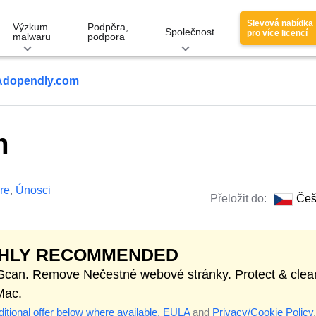
Slevová nabídka
Výzkum
Podpěra,
Společnost
pro více licencí
malwaru
podpora
Adopendly.com
m
re
,
Únosci
Přeložit do:
Češ
GHLY RECOMMENDED
 Scan. Remove Nečestné webové stránky. Protect & clea
Mac.
itional offer below where available.
EULA
and
Privacy/Cookie Policy
.