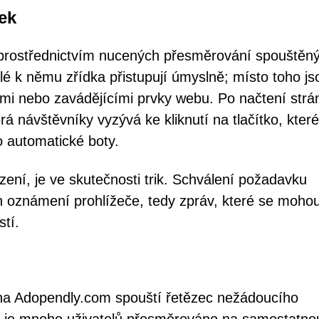
ek
prostřednictvím nucených přesměrování spouštěn
lé k němu zřídka přistupují úmyslně; místo toho js
mi nebo zavádějícími prvky webu. Po načtení strá
á návštěvníky vyzývá ke kliknutí na tlačítko, které
o automatické boty.
ní, je ve skutečnosti trik. Schválení požadavku
ch oznámení prohlížeče, tedy zpráv, které se moho
stí.
 na Adopendly.com spouští řetězec nežádoucího