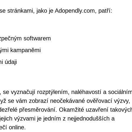
se stránkami, jako je Adopendly.com, patří:
zpečným softwarem
nými kampaněmi
i údaji
 se vyznačují rozptýlením, naléhavostí a sociální
když se vám zobrazí neočekávané ověřovací výzvy,
ezřelé přesměrování. Okamžité uzavření takovýc
 jejich výzvami je jedním z nejjednodušších a
čí online.