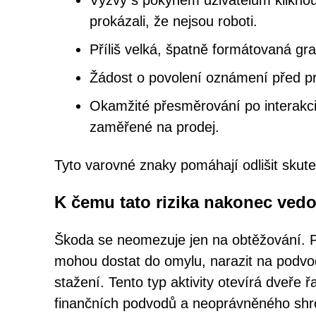
Výzvy s pokynem uživatelům kliknout
prokázali, že nejsou roboti.
Příliš velká, špatně formátovaná g
Žádost o povolení oznámení před pr
Okamžité přesměrování po interakci,
zaměřené na prodej.
Tyto varovné znaky pomáhají odlišit sku
K čemu tato rizika nakonec ved
Škoda se neomezuje jen na obtěžování. P
mohou dostat do omylu, narazit na podv
stažení. Tento typ aktivity otevírá dveře 
finančních podvodů a neoprávněného sh