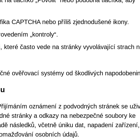
 na tlačítko „Povolit“ nebo podobná tlačítka, aby
rafika CAPTCHA nebo příliš zjednodušené ikony.
ovedením „kontroly“.
 které často vede na stránky vyvolávající strach 
tečné ověřovací systémy od škodlivých napodobenin
ou
řijímáním oznámení z podvodných stránek se uživ
odné stránky a odkazy na nebezpečné soubory ke
řadě následků, včetně úniku dat, napadení zařízení,
romažďování osobních údajů.