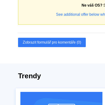
Ne váš OS?
S
See additional offer below wh
Zobrazit formulář pro komentáře (0)
Trendy