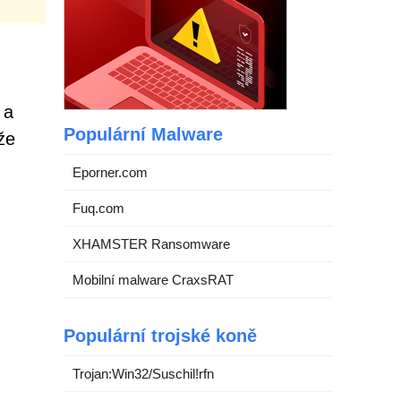
 a
Populární Malware
že
Eporner.com
Fuq.com
XHAMSTER Ransomware
Mobilní malware CraxsRAT
Populární trojské koně
Trojan:Win32/Suschil!rfn