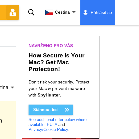
Vyhledávání
Čeština
Přihlásit se
NAVRŽENO PRO VÁS
How Secure is Your
Mac? Get Mac
Protection!
Don't risk your security. Protect
tina
your Mac & prevent malware
with
SpyHunter
.
Stáhnout teď
See additional offer below where
n
available.
EULA
and
Privacy/Cookie Policy
.