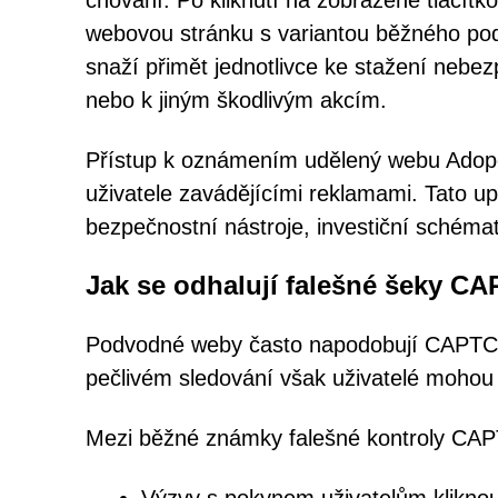
chování. Po kliknutí na zobrazené tlačí
webovou stránku s variantou běžného pod
snaží přimět jednotlivce ke stažení nebe
nebo k jiným škodlivým akcím.
Přístup k oznámením udělený webu Adope
uživatele zavádějícími reklamami. Tato u
bezpečnostní nástroje, investiční schém
Jak se odhalují falešné šeky C
Podvodné weby často napodobují CAPTCHA 
pečlivém sledování však uživatelé mohou o
Mezi běžné známky falešné kontroly CAP