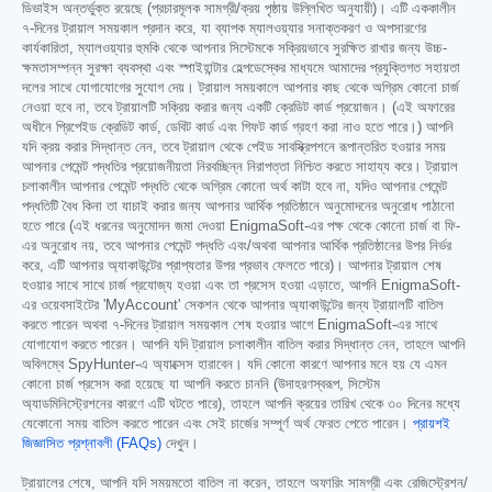
ডিভাইস অন্তর্ভুক্ত রয়েছে (প্রচারমূলক সামগ্রী/ক্রয় পৃষ্ঠায় উল্লিখিত অনুযায়ী)। এটি এককালীন
৭-দিনের ট্রায়াল সময়কাল প্রদান করে, যা ব্যাপক ম্যালওয়্যার সনাক্তকরণ ও অপসারণের
কার্যকারিতা, ম্যালওয়্যার হুমকি থেকে আপনার সিস্টেমকে সক্রিয়ভাবে সুরক্ষিত রাখার জন্য উচ্চ-
ক্ষমতাসম্পন্ন সুরক্ষা ব্যবস্থা এবং স্পাইহান্টার হেল্পডেস্কের মাধ্যমে আমাদের প্রযুক্তিগত সহায়তা
দলের সাথে যোগাযোগের সুযোগ দেয়। ট্রায়াল সময়কালে আপনার কাছ থেকে অগ্রিম কোনো চার্জ
নেওয়া হবে না, তবে ট্রায়ালটি সক্রিয় করার জন্য একটি ক্রেডিট কার্ড প্রয়োজন। (এই অফারের
অধীনে প্রিপেইড ক্রেডিট কার্ড, ডেবিট কার্ড এবং গিফট কার্ড গ্রহণ করা নাও হতে পারে।) আপনি
যদি ক্রয় করার সিদ্ধান্ত নেন, তবে ট্রায়াল থেকে পেইড সাবস্ক্রিপশনে রূপান্তরিত হওয়ার সময়
আপনার পেমেন্ট পদ্ধতির প্রয়োজনীয়তা নিরবচ্ছিন্ন নিরাপত্তা নিশ্চিত করতে সাহায্য করে। ট্রায়াল
চলাকালীন আপনার পেমেন্ট পদ্ধতি থেকে অগ্রিম কোনো অর্থ কাটা হবে না, যদিও আপনার পেমেন্ট
পদ্ধতিটি বৈধ কিনা তা যাচাই করার জন্য আপনার আর্থিক প্রতিষ্ঠানে অনুমোদনের অনুরোধ পাঠানো
হতে পারে (এই ধরনের অনুমোদন জমা দেওয়া EnigmaSoft-এর পক্ষ থেকে কোনো চার্জ বা ফি-
এর অনুরোধ নয়, তবে আপনার পেমেন্ট পদ্ধতি এবং/অথবা আপনার আর্থিক প্রতিষ্ঠানের উপর নির্ভর
করে, এটি আপনার অ্যাকাউন্টের প্রাপ্যতার উপর প্রভাব ফেলতে পারে)। আপনার ট্রায়াল শেষ
হওয়ার সাথে সাথে চার্জ প্রযোজ্য হওয়া এবং তা প্রসেস হওয়া এড়াতে, আপনি EnigmaSoft-
এর ওয়েবসাইটের 'MyAccount' সেকশন থেকে আপনার অ্যাকাউন্টের জন্য ট্রায়ালটি বাতিল
করতে পারেন অথবা ৭-দিনের ট্রায়াল সময়কাল শেষ হওয়ার আগে EnigmaSoft-এর সাথে
যোগাযোগ করতে পারেন। আপনি যদি ট্রায়াল চলাকালীন বাতিল করার সিদ্ধান্ত নেন, তাহলে আপনি
অবিলম্বে SpyHunter-এ অ্যাক্সেস হারাবেন। যদি কোনো কারণে আপনার মনে হয় যে এমন
কোনো চার্জ প্রসেস করা হয়েছে যা আপনি করতে চাননি (উদাহরণস্বরূপ, সিস্টেম
অ্যাডমিনিস্ট্রেশনের কারণে এটি ঘটতে পারে), তাহলে আপনি ক্রয়ের তারিখ থেকে ৩০ দিনের মধ্যে
যেকোনো সময় বাতিল করতে পারেন এবং সেই চার্জের সম্পূর্ণ অর্থ ফেরত পেতে পারেন।
প্রায়শই
জিজ্ঞাসিত প্রশ্নাবলী (FAQs)
দেখুন।
ট্রায়ালের শেষে, আপনি যদি সময়মতো বাতিল না করেন, তাহলে অফারিং সামগ্রী এবং রেজিস্ট্রেশন/