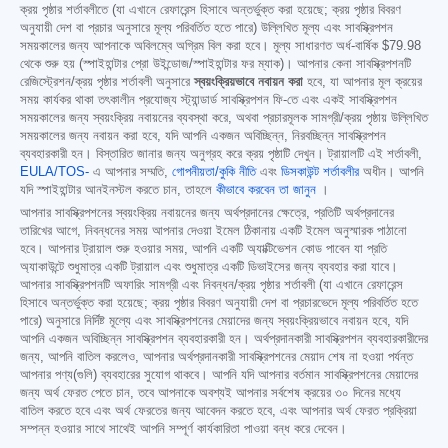
ক্রয় পৃষ্ঠার শর্তাবলীতে (যা এখানে রেফারেন্স হিসাবে অন্তর্ভুক্ত করা হয়েছে; ক্রয় পৃষ্ঠার বিবরণ
অনুযায়ী দেশ বা প্রচার অনুসারে মূল্য পরিবর্তিত হতে পারে) উল্লিখিত মূল্য এবং সাবস্ক্রিপশন
সময়কালের জন্য আপনাকে অবিলম্বে অগ্রিম বিল করা হবে। মূল্য সাধারণত অর্ধ-বার্ষিক
$79.98
থেকে শুরু হয় (স্পাইহান্টার প্রো উইন্ডোজ/স্পাইহান্টার ফর ম্যাক)। আপনার কেনা সাবস্ক্রিপশনটি
রেজিস্ট্রেশন/ক্রয় পৃষ্ঠার শর্তাবলী অনুসারে
স্বয়ংক্রিয়ভাবে নবায়ন করা
হবে, যা আপনার মূল ক্রয়ের
সময় কার্যকর থাকা তৎকালীন প্রযোজ্য স্ট্যান্ডার্ড সাবস্ক্রিপশন ফি-তে এবং একই সাবস্ক্রিপশন
সময়কালের জন্য স্বয়ংক্রিয় নবায়নের ব্যবস্থা করে, অথবা প্রচারমূলক সামগ্রী/ক্রয় পৃষ্ঠায় উল্লিখিত
সময়কালের জন্য নবায়ন করা হবে, যদি আপনি একজন অবিচ্ছিন্ন, নিরবচ্ছিন্ন সাবস্ক্রিপশন
ব্যবহারকারী হন। বিস্তারিত জানার জন্য অনুগ্রহ করে ক্রয় পৃষ্ঠাটি দেখুন। ট্রায়ালটি এই শর্তাবলী,
EULA/TOS-
এ আপনার সম্মতি,
গোপনীয়তা/কুকি নীতি
এবং
ডিসকাউন্ট শর্তাবলীর
অধীন। আপনি
যদি স্পাইহান্টার আনইনস্টল করতে চান, তাহলে
কীভাবে করবেন তা জানুন
।
আপনার সাবস্ক্রিপশনের স্বয়ংক্রিয় নবায়নের জন্য অর্থপ্রদানের ক্ষেত্রে, প্রতিটি অর্থপ্রদানের
তারিখের আগে, নিবন্ধনের সময় আপনার দেওয়া ইমেল ঠিকানায় একটি ইমেল অনুস্মারক পাঠানো
হবে। আপনার ট্রায়াল শুরু হওয়ার সময়, আপনি একটি অ্যাক্টিভেশন কোড পাবেন যা প্রতি
অ্যাকাউন্টে শুধুমাত্র একটি ট্রায়াল এবং শুধুমাত্র একটি ডিভাইসের জন্য ব্যবহার করা যাবে।
আপনার সাবস্ক্রিপশনটি অফারিং সামগ্রী এবং নিবন্ধন/ক্রয় পৃষ্ঠার শর্তাবলী (যা এখানে রেফারেন্স
হিসাবে অন্তর্ভুক্ত করা হয়েছে; ক্রয় পৃষ্ঠার বিবরণ অনুযায়ী দেশ বা প্রচারভেদে মূল্য পরিবর্তিত হতে
পারে) অনুসারে নির্দিষ্ট মূল্যে এবং সাবস্ক্রিপশনের মেয়াদের জন্য স্বয়ংক্রিয়ভাবে নবায়ন হবে, যদি
আপনি একজন অবিচ্ছিন্ন সাবস্ক্রিপশন ব্যবহারকারী হন। অর্থপ্রদানকারী সাবস্ক্রিপশন ব্যবহারকারীদের
জন্য, আপনি বাতিল করলেও, আপনার অর্থপ্রদানকারী সাবস্ক্রিপশনের মেয়াদ শেষ না হওয়া পর্যন্ত
আপনার পণ্য(গুলি) ব্যবহারের সুযোগ থাকবে। আপনি যদি আপনার বর্তমান সাবস্ক্রিপশনের মেয়াদের
জন্য অর্থ ফেরত পেতে চান, তবে আপনাকে অবশ্যই আপনার সর্বশেষ ক্রয়ের ৩০ দিনের মধ্যে
বাতিল করতে হবে এবং অর্থ ফেরতের জন্য আবেদন করতে হবে, এবং আপনার অর্থ ফেরত প্রক্রিয়া
সম্পন্ন হওয়ার সাথে সাথেই আপনি সম্পূর্ণ কার্যকারিতা পাওয়া বন্ধ করে দেবেন।