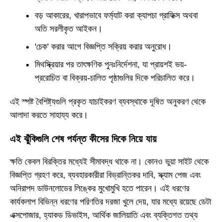
বড় আকারের, খারাপভাবে ফর্ম্যাট করা ক্যাপচা গ্রাফিক্স অথবা
অতি সরলীকৃত আইকন।
'চেক' করার আগে বিজ্ঞপ্তি সক্রিয় করার অনুরোধ।
মিথস্ক্রিয়ার পর তাৎক্ষণিক পুনঃনির্দেশনা, যা প্রায়শই ভয়-
প্ররোচিত বা বিক্রয়-চালিত পৃষ্ঠাগুলির দিকে পরিচালিত করে।
এই স্পষ্ট বৈশিষ্ট্যগুলি প্রকৃত যাচাইকরণ ব্যবস্থাকে দূষিত অনুকরণ থেকে
আলাদা করতে সাহায্য করে।
এই ঝুঁকিগুলি শেষ পর্যন্ত কীসের দিকে নিয়ে যায়
ক্ষতি কেবল বিরক্তির মধ্যেই সীমাবদ্ধ থাকে না। কোনও ভুয়া সাইট থেকে
বিজ্ঞপ্তি গ্রহণ করে, ব্যবহারকারীরা বিভ্রান্তিকর দাবি, স্ক্যাম পেজ এবং
অনিরাপদ ডাউনলোডের লিঙ্কের মুখোমুখি হতে পারেন। এই ধরণের
কার্যকলাপ বিভিন্ন ধরণের পরিণতির দরজা খুলে দেয়, যার মধ্যে রয়েছে ডেটা
এক্সপোজার, হ্যাকড ডিভাইস, আর্থিক জালিয়াতি এবং ব্যক্তিগত তথ্য