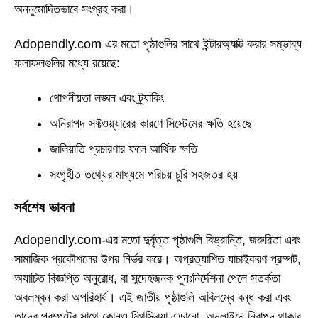
অননুমোদিতভাবে সংগ্রহ করা।
Adopendly.com এর মতো পৃষ্ঠাগুলির সাথে ইন্টারঅ্যাক্ট করার সম্ভাব্য
ফলাফলগুলির মধ্যে রয়েছে:
গোপনীয়তা লঙ্ঘন এবং ট্র্যাকিং
অনিরাপদ সফ্টওয়্যারের কারণে সিস্টেমের ক্ষতি হয়েছে
জালিয়াতি প্রচারণার ফলে আর্থিক ক্ষতি
সংগৃহীত তথ্যের মাধ্যমে পরিচয় চুরি সহজতর হয়
সর্বশেষ ভাবনা
Adopendly.com-এর মতো দুর্বৃত্ত পৃষ্ঠাগুলি বিভ্রান্তি, জরুরিতা এবং
সামাজিক প্রকৌশলের উপর নির্ভর করে। অপ্রত্যাশিত যাচাইকরণ প্রম্পট,
অযাচিত বিজ্ঞপ্তি অনুরোধ, বা সন্দেহজনক পুনঃনির্দেশনা পেলে সতর্কতা
অবলম্বন করা অপরিহার্য। এই জাতীয় পৃষ্ঠাগুলি অবিলম্বে বন্ধ করা এবং
তাদের প্রম্পটের সাথে কোনও মিথস্ক্রিয়া এড়ানো, অনলাইনে নিরাপদ থাকার