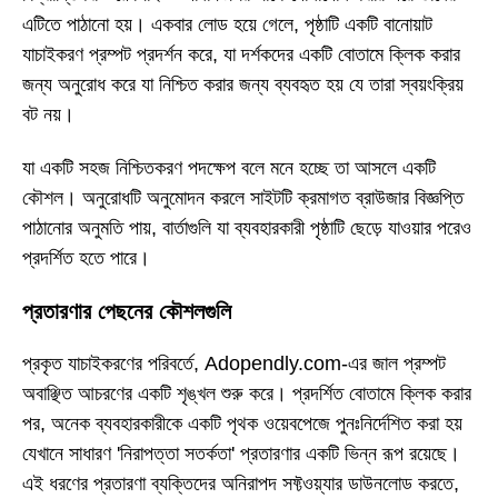
এটিতে পাঠানো হয়। একবার লোড হয়ে গেলে, পৃষ্ঠাটি একটি বানোয়াট
যাচাইকরণ প্রম্পট প্রদর্শন করে, যা দর্শকদের একটি বোতামে ক্লিক করার
জন্য অনুরোধ করে যা নিশ্চিত করার জন্য ব্যবহৃত হয় যে তারা স্বয়ংক্রিয়
বট নয়।
যা একটি সহজ নিশ্চিতকরণ পদক্ষেপ বলে মনে হচ্ছে তা আসলে একটি
কৌশল। অনুরোধটি অনুমোদন করলে সাইটটি ক্রমাগত ব্রাউজার বিজ্ঞপ্তি
পাঠানোর অনুমতি পায়, বার্তাগুলি যা ব্যবহারকারী পৃষ্ঠাটি ছেড়ে যাওয়ার পরেও
প্রদর্শিত হতে পারে।
প্রতারণার পেছনের কৌশলগুলি
প্রকৃত যাচাইকরণের পরিবর্তে, Adopendly.com-এর জাল প্রম্পট
অবাঞ্ছিত আচরণের একটি শৃঙ্খল শুরু করে। প্রদর্শিত বোতামে ক্লিক করার
পর, অনেক ব্যবহারকারীকে একটি পৃথক ওয়েবপেজে পুনঃনির্দেশিত করা হয়
যেখানে সাধারণ 'নিরাপত্তা সতর্কতা' প্রতারণার একটি ভিন্ন রূপ রয়েছে।
এই ধরণের প্রতারণা ব্যক্তিদের অনিরাপদ সফ্টওয়্যার ডাউনলোড করতে,