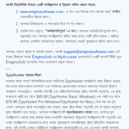
আপনি নিম্নলিখিত উপায়ে একটি সাবস্ক্রিপশন বা ট্রায়াল বাতিল করতে পারেন:
www.enigmasoftware.com-
এ যান এবং উপরের ডান কোণায় থাকা
'লগইন'
বোতামটিতে ক্লিক করুন।
আপনার ইউজারনেম ও পাসওয়ার্ড দিয়ে লগ ইন করুন।
ন্যাভিগেশন মেনুতে,
"অর্ডার/লাইসেন্স"-এ যান।
আপনার অর্ডার/লাইসেন্সের পাশে,
প্রযোজ্য হলে আপনার সাবস্ক্রিপশন বাতিল করার জন্য একটি বাটন রয়েছে। দ্রষ্টব্য:
আপনার একাধিক অর্ডার/পণ্য থাকলে, আপনাকে সেগুলি পৃথকভাবে বাতিল করতে হবে।
আপনার কোনো প্রশ্ন বা সমস্যা থাকলে, আপনি
support@enigmasoftware.com
এই
ইমেল ঠিকানায় অথবা
EnigmaSoft-এর MyAccount
ওয়েবসাইটে একটি সাপোর্ট টিকিট খুলে
EnigmaSoft সাপোর্টের সাথে যোগাযোগ করতে পারেন।
-----
SpyHunter ক্রয়ের বিবরণ
আপনার কাছে সম্পূর্ণ কার্যকারিতার জন্য অবিলম্বে SpyHunter সাবস্ক্রাইব করার বিকল্পও রয়েছে,
যার মধ্যে ম্যালওয়্যার অপসারণ এবং আমাদের হেল্পডেস্কের মাধ্যমে আমাদের সহায়তা বিভাগে
অ্যাক্সেস অন্তর্ভুক্ত। অফারিং সামগ্রী এবং রেজিস্ট্রেশন/ক্রয় পৃষ্ঠার শর্তাবলী অনুসারে, এর মূল্য
সাধারণত প্রতি ছয় মাসে
$49.98
(SpyHunter Basic Windows) এবং প্রতি ছয় মাসে
$79.98
(SpyHunter Pro Windows/SpyHunter for Mac) থেকে শুরু হয় (যা
এখানে রেফারেন্স দ্বারা অন্তর্ভুক্ত করা হয়েছে; ক্রয় পৃষ্ঠার বিবরণ অনুযায়ী দেশ বা প্রচার অনুসারে
মূল্য পরিবর্তিত হতে পারে)। আপনার সাবস্ক্রিপশনটি
স্বয়ংক্রিয়ভাবে নবায়ন
হবে, আপনার মূল
সাবস্ক্রিপশন কেনার সময় কার্যকর থাকা তৎকালীন প্রযোজ্য স্ট্যান্ডার্ড সাবস্ক্রিপশন ফি অনুযায়ী এবং
একই সাবস্ক্রিপশন সময়কালের জন্য অথবা প্রচারমূলক সামগ্রী/ক্রয় পৃষ্ঠায় উল্লিখিত সময়কালের
জন্য, যদি আপনি একজন অবিচ্ছিন্ন সাবস্ক্রিপশন ব্যবহারকারী হন এবং এর জন্য আপনি আপনার