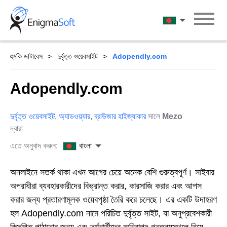
Skip
to
বাংলা
content
হুমকি ডাটাবেস
দুর্বৃত্ত ওয়েবসাইট
Adopendly.com
Adopendly.com
দুর্বৃত্ত ওয়েবসাইট
,
অ্যাডওয়্যার
,
ব্রাউজার হাইজ্যাকার
সালে
Mezo
দ্বারা
এতে অনুবাদ করুন:
বাংলা
অনলাইনে সতর্ক থাকা এখন আগের চেয়ে অনেক বেশি গুরুত্বপূর্ণ। সাইবার
অপরাধীরা ব্যবহারকারীদের বিভ্রান্ত করার, কারসাজি করার এবং আপস
করার জন্য প্রতারণামূলক ওয়েবপৃষ্ঠা তৈরি করে চলেছে। এর একটি উদাহরণ
হল Adopendly.com নামে পরিচিত দুর্বৃত্ত সাইট, যা অনুপ্রবেশকারী
বিজ্ঞপ্তি পাঠানোর জন্য এবং দর্শনার্থীদের অনিরাপদ গন্তব্যস্থলে নিয়ে