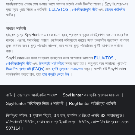
সাবস্ক্রিপশনের মেয়াদ শেষ হওয়ার আগে আসন্ন চার্জের একটি বিজ্ঞপ্তি পাবেন। SpyHunter-এর
ক্রয় ক্রয় পৃষ্ঠার নিয়ম ও শর্তাবলী,
EULA/TOS
,
গোপনীয়তা/কুকি নীতি
এবং
ছাড়ের শর্তাবলীর
অধীন।
-----
সাধারণ শর্তাবলী
ছাড়কৃত মূল্যে SpyHunter-এর যেকোনো ক্রয়, প্রদত্ত ছাড়কৃত সাবস্ক্রিপশন মেয়াদের জন্য বৈধ
থাকবে। এরপর, স্বয়ংক্রিয় নবায়ন এবং/অথবা ভবিষ্যতের ক্রয়ের জন্য তৎকালীন প্রযোজ্য সাধারণ
মূল্য কার্যকর হবে। মূল্য পরিবর্তন সাপেক্ষ, তবে আমরা মূল্য পরিবর্তনের পূর্বেই আপনাকে অবহিত
করব।
SpyHunter-এর সকল সংস্করণ ব্যবহারের জন্য আপনাকে আমাদের
EULA/TOS
,
গোপনীয়তা/কুকি নীতি
এবং
ডিসকাউন্ট শর্তাবলীতে
সম্মত হতে হবে। অনুগ্রহ করে আমাদের প্রায়শই
জিজ্ঞাসিত প্রশ্নাবলী (FAQs)
এবং
হুমকি মূল্যায়ন মানদণ্ডও
দেখুন। আপনি যদি SpyHunter
আনইনস্টল করতে চান, তবে
তার পদ্ধতি জেনে নিন
।
বাড়ি
প্রোগ্রাম আনইনস্টল পদক্ষেপ
SpyHunter এর হুমকি মূল্যায়ন মানদণ্ড
SpyHunter অতিরিক্ত নিয়ম ও শর্তাবলী
RegHunter অতিরিক্ত শর্তাবলী
নিবন্ধিত অফিস: 1 ক্যাসল স্ট্রিট, 3 য় তল, ডাবলিন 2 ডি02 এক্সডি 82 আয়ারল্যান্ড।
এনিগমাসফট লিমিটেড, শেয়ার দ্বারা প্রাইভেট সংস্থা লিমিটেড, কোম্পানির নিবন্ধকরণ নম্বর
597114।