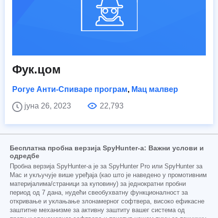
Фук.цом
Рогуе Анти-Спиваре програм
,
Мац малвер
јуна 26, 2023
22,793
Бесплатна пробна верзија SpyHunter-а: Важни услови и
одредбе
Пробна верзија SpyHunter-а је за SpyHunter Pro или SpyHunter за
Mac и укључује више уређаја (као што је наведено у промотивним
материјалима/страници за куповину) за једнократни пробни
период од 7 дана, нудећи свеобухватну функционалност за
откривање и уклањање злонамерног софтвера, високо ефикасне
заштитне механизме за активну заштиту вашег система од