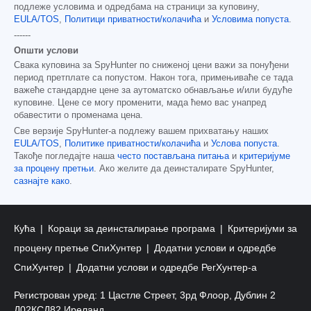
подлеже условима и одредбама на страници за куповину,
EULA/TOS
,
Политици приватности/колачића
и
Условима попуста
.
------
Општи услови
Свака куповина за SpyHunter по сниженој цени важи за понуђени
период претплате са попустом. Након тога, примењиваће се тада
важеће стандардне цене за аутоматско обнављање и/или будуће
куповине. Цене се могу променити, мада ћемо вас унапред
обавестити о променама цена.
Све верзије SpyHunter-а подлежу вашем прихватању наших
EULA/TOS
,
Политике приватности/колачића
и
Услова попуста
.
Такође погледајте наша
често постављана питања
и
критеријуме
за процену претњи
. Ако желите да деинсталирате SpyHunter,
сазнајте како
.
Кућа
Кораци за деинсталирање програма
Критеријуми за
процену претње СпиХунтер
Додатни услови и одредбе
СпиХунтер
Додатни услови и одредбе РегХунтер-а
Регистрован уред: 1 Цастле Стреет, 3рд Флоор, Дублин 2
Д02КСД82 Иреланд.