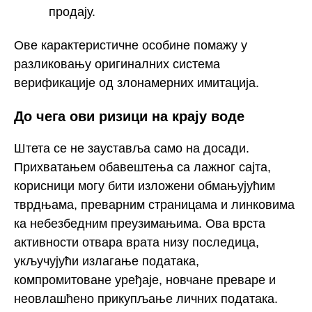
продају.
Ове карактеристичне особине помажу у
разликовању оригиналних система
верификације од злонамерних имитација.
До чега ови ризици на крају воде
Штета се не зауставља само на досади.
Прихватањем обавештења са лажног сајта,
корисници могу бити изложени обмањујућим
тврдњама, преварним страницама и линковима
ка небезбедним преузимањима. Ова врста
активности отвара врата низу последица,
укључујући излагање података,
компромитоване уређаје, новчане преваре и
неовлашћено прикупљање личних података.