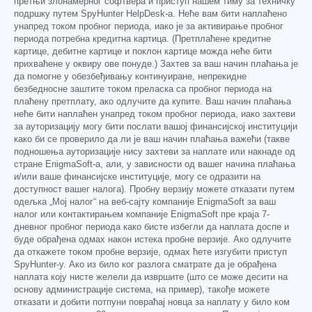
претњи злонамерног софтвера и приступ нашем тиму за техничку
подршку путем SpyHunter HelpDesk-а. Неће вам бити наплаћено
унапред током пробног периода, иако је за активирање пробног
периода потребна кредитна картица. (Претплаћене кредитне
картице, дебитне картице и поклон картице можда неће бити
прихваћене у оквиру ове понуде.) Захтев за ваш начин плаћања је
да помогне у обезбеђивању континуиране, непрекидне
безбедносне заштите током преласка са пробног периода на
плаћену претплату, ако одлучите да купите. Ваш начин плаћања
неће бити наплаћен унапред током пробног периода, иако захтеви
за ауторизацију могу бити послати вашој финансијској институцији
како би се проверило да ли је ваш начин плаћања важећи (такве
подношења ауторизације нису захтеви за наплате или накнаде од
стране EnigmaSoft-а, али, у зависности од вашег начина плаћања
и/или ваше финансијске институције, могу се одразити на
доступност вашег налога). Пробну верзију можете отказати путем
одељка „Мој налог“ на веб-сајту компаније EnigmaSoft за ваш
налог или контактирањем компаније EnigmaSoft пре краја 7-
дневног пробног периода како бисте избегли да наплата доспе и
буде обрађена одмах након истека пробне верзије. Ако одлучите
да откажете током пробне верзије, одмах ћете изгубити приступ
SpyHunter-у. Ако из било ког разлога сматрате да је обрађена
наплата коју нисте желели да извршите (што се може десити на
основу администрације система, на пример), такође можете
отказати и добити потпуни повраћај новца за наплату у било ком