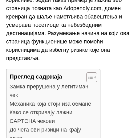
страница позната као Adopendly.com, домен
креиран да шаље наметљива обавештења и
усмерава посетиоце ка небезбедним
дестинацијама. Разумевање начина на који ова
страница функционише може помоћи
корисницима да избегну ризике које она
представља.
Преглед садржаја
Замка прерушена у легитиман
чек
Механика која стоји иза обмане
Како се откривају лажни
CAPTCHA чекови
До чега ови ризици на крају