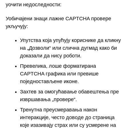
уочити недоследности:
Уобичајени знаци лажне CAPTCHA провере
укључују:
Упутства која упућују кориснике да кликну
на „Дозволи“ или слична дугмад како би
доказали да нису роботи.
Превелика, лоше форматирана
CAPTCHA графика или превише
поједностављене иконе.
Захтев за омогућавање обавештења пре
извршавања „провере“.
Тренутна преусмеравања након
интеракције, често доводе до страница
које изазивају страх или су усмерене на