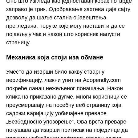
Оно што изгледа као једноставан корак потврде
заправо је трик. Одобравање захтева даје сајту
дозволу да шаље стална обавештења
прегледача, поруке које могу наставити да се
појављују чак и након што корисник напусти
страницу.
Механика која стоји иза обмане
Уместо да изврши било какву стварну
верификацију, лажни упит на Adopendly.com
покреће ланац нежељеног понашања. Након
клика на приказано дугме, многи корисници се
преусмеравају на посебну веб страницу која
садржи варијацију уобичајене преваре
„Безбедносно упозорење“. Ова врста преваре
покушава да изврши притисак на појединце да