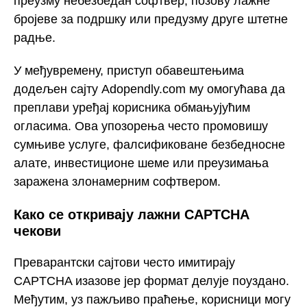
преузму небезбедан софтвер, позову лажне
бројеве за подршку или предузму друге штетне
радње.
У међувремену, приступ обавештењима
додељен сајту Adopendly.com му омогућава да
преплави уређај корисника обмањујућим
огласима. Ова упозорења често промовишу
сумњиве услуге, фалсификоване безбедносне
алате, инвестиционе шеме или преузимања
заражена злонамерним софтвером.
Како се откривају лажни CAPTCHA
чекови
Преварантски сајтови често имитирају
CAPTCHA изазове јер формат делује поуздано.
Међутим, уз пажљиво праћење, корисници могу