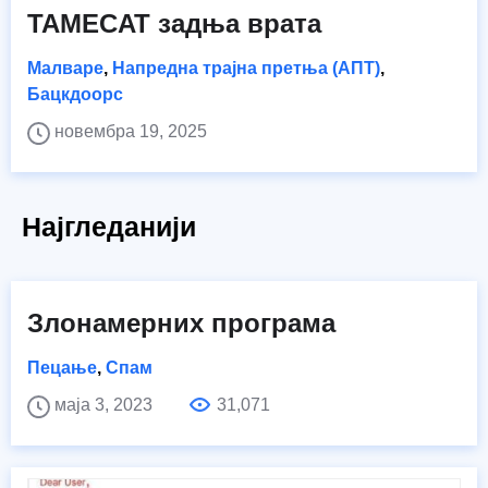
TAMECAT задња врата
Малваре
,
Напредна трајна претња (АПТ)
,
Бацкдоорс
новембра 19, 2025
Најгледанији
Злонамерних програма
Пецање
,
Спам
маја 3, 2023
31,071