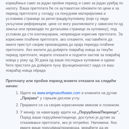
коришћење само за један пробни период и само за један уређај по
налогу. Ваша претплата ће се аутоматски обновити по цени и за
период претплате у складу са понудним материјалима и
условима странице за регистрацију/куповину (који су овде
укључени референцом; цене се могу разликовати у зависности од
земље или промоције по детаљима странице за куповину), под
условом да сте континуирани, непрекидни корисник претплате. За
кориснике плаћене претплате, ако откажете, наставићете да
имате приступ својим производима до краја периода плаћене
претплате. Ако желите да добијете повраћај новца за текући
период претплате, морате отказати и поднети захтев за повраћај
новца у року од 30 дана од ваше последње куповине и одмах
ћете престати да добијате пуну функционалност када се ваш
повраћај новца обради.
Претплату или пробни период можете отказати на следећи
начин:
Идите на
www.enigmasoftware.com
и кликните на дугме
„Пријава“
у горњем десном углу.
Пријавите се са својим корисничким именом и лозинком.
У менију за навигацију идите на
„Поруџбина/Лиценце“.
Поред ваше поруџбине/лиценце, доступно је дугме за
отказивање претплате, ако је потребно. Напомена: Ако
имате више поруџбина/производа, мораћете да их