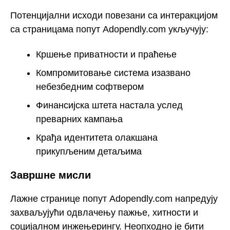
Потенцијални исходи повезани са интеракцијом
са страницама попут Adopendly.com укључују:
Кршење приватности и праћење
Компромитовање система изазвано
небезбедним софтвером
Финансијска штета настала услед
преварних кампања
Крађа идентитета олакшана
прикупљеним детаљима
Завршне мисли
Лажне странице попут Adopendly.com напредују
захваљујући одвлачењу пажње, хитности и
социјалном инжењерингу. Неопходно је бити