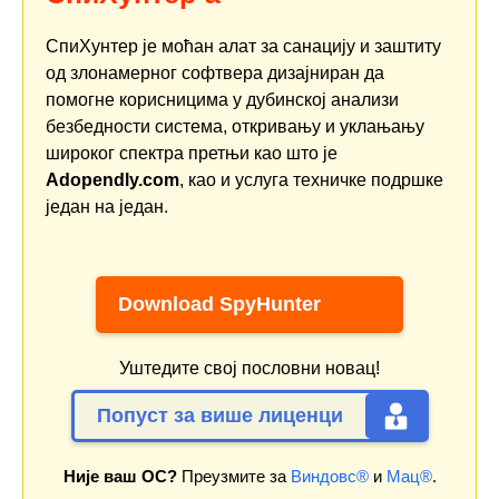
СпиХунтер је моћан алат за санацију и заштиту
од злонамерног софтвера дизајниран да
помогне корисницима у дубинској анализи
безбедности система, откривању и уклањању
широког спектра претњи као што је
Adopendly.com
, као и услуга техничке подршке
један на један.
Download SpyHunter
Уштедите свој пословни новац!
Попуст за више лиценци
Није ваш ОС?
Преузмите за
Виндовс®
и
Мац®
.