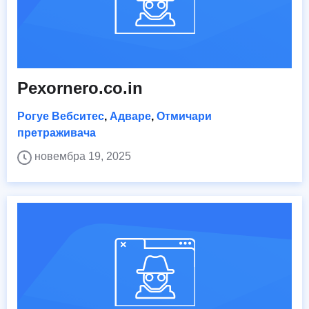
Pexornero.co.in
Рогуе Вебситес
,
Адваре
,
Отмичари
претраживача
новембра 19, 2025