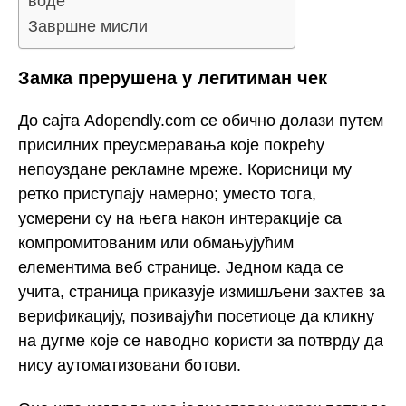
воде
Завршне мисли
Замка прерушена у легитиман чек
До сајта Adopendly.com се обично долази путем
присилних преусмеравања које покрећу
непоуздане рекламне мреже. Корисници му
ретко приступају намерно; уместо тога,
усмерени су на њега након интеракције са
компромитованим или обмањујућим
елементима веб странице. Једном када се
учита, страница приказује измишљени захтев за
верификацију, позивајући посетиоце да кликну
на дугме које се наводно користи за потврду да
нису аутоматизовани ботови.