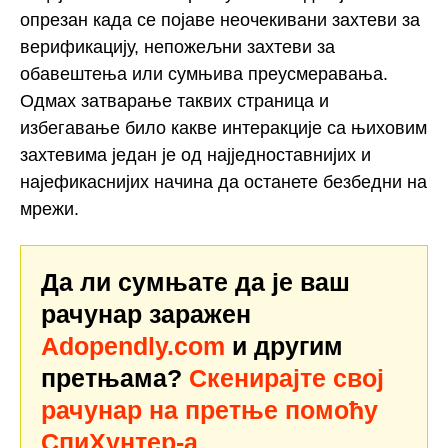
опрезан када се појаве неочекивани захтеви за
верификацију, непожељни захтеви за
обавештења или сумњива преусмеравања.
Одмах затварање таквих страница и
избегавање било какве интеракције са њиховим
захтевима један је од најједноставнијих и
најефикаснијих начина да останете безбедни на
мрежи.
Да ли сумњате да је ваш
рачунар заражен
Adopendly.com
и другим
претњама?
Скенирајте свој
рачунар на претње помоћу
СпиХунтер-а