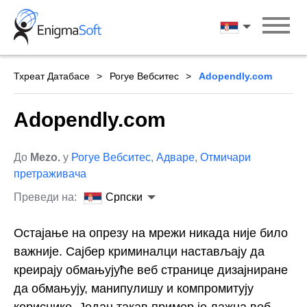
Skip
to
Српски
content
Тхреат Датабасе
Рогуе Вебситес
Adopendly.com
Adopendly.com
До
Mezo.
у
Рогуе Вебситес
,
Адваре
,
Отмичари
претраживача
Преведи на:
Српски
Остајање на опрезу на мрежи никада није било
важније. Сајбер криминалци настављају да
креирају обмањујуће веб странице дизајниране
да обмањују, манипулишу и компромитују
кориснике. Један такав пример је лажна веб