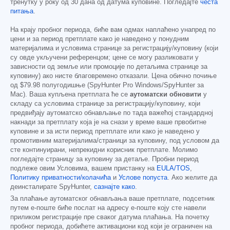
тренутку у року од 30 дана од датума куповине. Погледајте
честа
питања
.
На крају пробног периода, биће вам одмах наплаћено унапред по
цени и за период претплате како је наведено у понудним
материјалима и условима странице за регистрацију/куповину (који
су овде укључени референцом; цене се могу разликовати у
зависности од земље или промоције по детаљима странице за
куповину) ако нисте благовремено отказали. Цена обично почиње
од
$79.98
полугодишње (SpyHunter Pro Windows/SpyHunter за
Mac). Ваша купљена претплата ће се
аутоматски обновити
у
складу са условима странице за регистрацију/куповину, који
предвиђају аутоматско обнављање по тада важећој стандардној
накнади за претплату која је на снази у време ваше првобитне
куповине и за исти период претплате или како је наведено у
промотивним материјалима/страници за куповину, под условом да
сте континуирани, непрекидни корисник претплате. Молимо
погледајте страницу за куповину за детаље. Пробни период
подлеже овим Условима, вашем пристанку на
EULA/TOS
,
Политику приватности/колачића
и
Услове попуста
. Ако желите да
деинсталирате SpyHunter,
сазнајте како
.
За плаћање аутоматског обнављања ваше претплате, подсетник
путем е-поште биће послат на адресу е-поште коју сте навели
приликом регистрације пре сваког датума плаћања. На почетку
пробног периода, добићете активациони код који је ограничен на