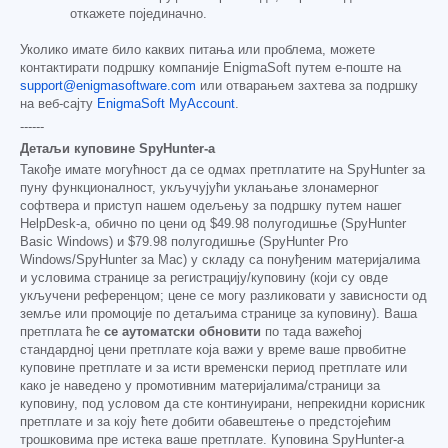
откажете појединачно.
Уколико имате било каквих питања или проблема, можете
контактирати подршку компаније EnigmaSoft путем е-поште на
support@enigmasoftware.com
или отварањем захтева за подршку
на веб-сајту
EnigmaSoft MyAccount
.
------
Детаљи куповине SpyHunter-а
Такође имате могућност да се одмах претплатите на SpyHunter за
пуну функционалност, укључујући уклањање злонамерног
софтвера и приступ нашем одељењу за подршку путем нашег
HelpDesk-а, обично по цени од
$49.98
полугодишње (SpyHunter
Basic Windows) и
$79.98
полугодишње (SpyHunter Pro
Windows/SpyHunter за Mac) у складу са понуђеним материјалима
и условима странице за регистрацију/куповину (који су овде
укључени референцом; цене се могу разликовати у зависности од
земље или промоције по детаљима странице за куповину). Ваша
претплата ће
се аутоматски обновити
по тада важећој
стандардној цени претплате која важи у време ваше првобитне
куповине претплате и за исти временски период претплате или
како је наведено у промотивним материјалима/страници за
куповину, под условом да сте континуирани, непрекидни корисник
претплате и за коју ћете добити обавештење о предстојећим
трошковима пре истека ваше претплате. Куповина SpyHunter-а