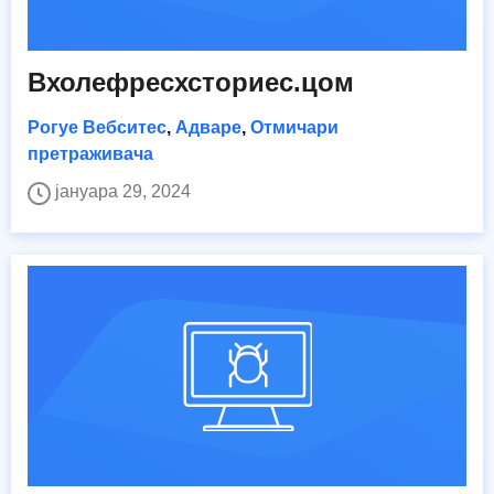
Вхолефресхсториес.цом
Рогуе Вебситес
,
Адваре
,
Отмичари
претраживача
јануара 29, 2024