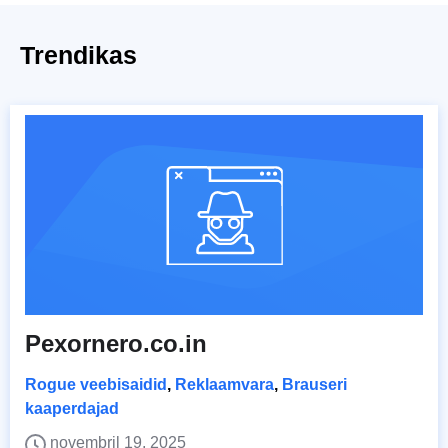
Trendikas
Pexornero.co.in
Rogue veebisaidid
,
Reklaamvara
,
Brauseri
kaaperdajad
novembril 19, 2025