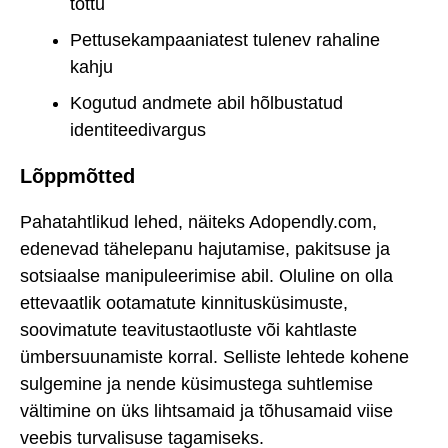
tõttu
Pettusekampaaniatest tulenev rahaline
kahju
Kogutud andmete abil hõlbustatud
identiteedivargus
Lõppmõtted
Pahatahtlikud lehed, näiteks Adopendly.com,
edenevad tähelepanu hajutamise, pakitsuse ja
sotsiaalse manipuleerimise abil. Oluline on olla
ettevaatlik ootamatute kinnitusküsimuste,
soovimatute teavitustaotluste või kahtlaste
ümbersuunamiste korral. Selliste lehtede kohene
sulgemine ja nende küsimustega suhtlemise
vältimine on üks lihtsamaid ja tõhusamaid viise
veebis turvalisuse tagamiseks.