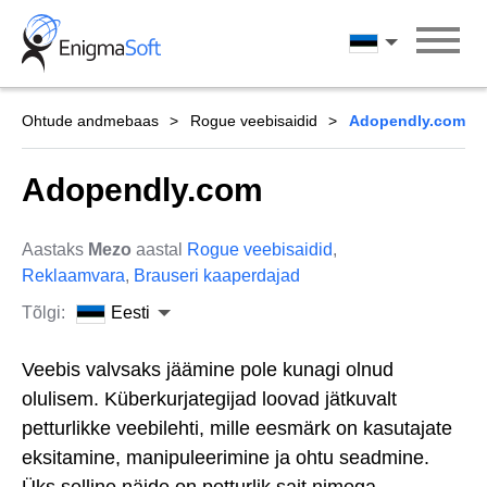
Skip
to
Eesti
content
Ohtude andmebaas
Rogue veebisaidid
Adopendly.com
Adopendly.com
Aastaks
Mezo
aastal
Rogue veebisaidid
,
Reklaamvara
,
Brauseri kaaperdajad
Tõlgi:
Eesti
Veebis valvsaks jäämine pole kunagi olnud
olulisem. Küberkurjategijad loovad jätkuvalt
petturlikke veebilehti, mille eesmärk on kasutajate
eksitamine, manipuleerimine ja ohtu seadmine.
Üks selline näide on petturlik sait nimega