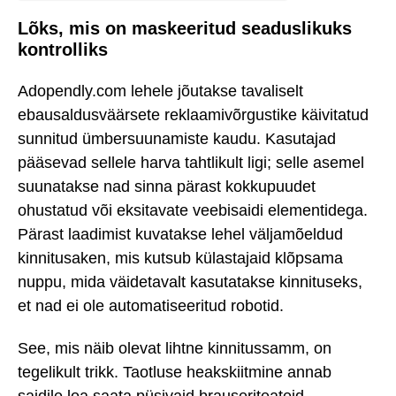
Lõks, mis on maskeeritud seaduslikuks
kontrolliks
Adopendly.com lehele jõutakse tavaliselt
ebausaldusväärsete reklaamivõrgustike käivitatud
sunnitud ümbersuunamiste kaudu. Kasutajad
pääsevad sellele harva tahtlikult ligi; selle asemel
suunatakse nad sinna pärast kokkupuudet
ohustatud või eksitavate veebisaidi elementidega.
Pärast laadimist kuvatakse lehel väljamõeldud
kinnitusaken, mis kutsub külastajaid klõpsama
nuppu, mida väidetavalt kasutatakse kinnituseks,
et nad ei ole automatiseeritud robotid.
See, mis näib olevat lihtne kinnitussamm, on
tegelikult trikk. Taotluse heakskiitmine annab