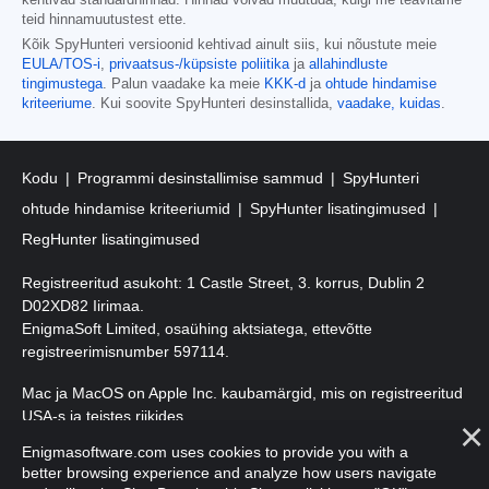
teid hinnamuutustest ette.
Kõik SpyHunteri versioonid kehtivad ainult siis, kui nõustute meie
EULA/TOS-i
,
privaatsus-/küpsiste poliitika
ja
allahindluste
tingimustega
. Palun vaadake ka meie
KKK-d
ja
ohtude hindamise
kriteeriume
. Kui soovite SpyHunteri desinstallida,
vaadake, kuidas
.
Kodu
Programmi desinstallimise sammud
SpyHunteri
ohtude hindamise kriteeriumid
SpyHunter lisatingimused
RegHunter lisatingimused
Registreeritud asukoht: 1 Castle Street, 3. korrus, Dublin 2
D02XD82 Iirimaa.
EnigmaSoft Limited, osaühing aktsiatega, ettevõtte
registreerimisnumber 597114.
Mac ja MacOS on Apple Inc. kaubamärgid, mis on registreeritud
USA-s ja teistes riikides.
Enigmasoftware.com uses cookies to provide you with a
Autoriõigus 2016-
2025
. EnigmaSoft Ltd. Kõik õigused kaitstud.
better browsing experience and analyze how users navigate