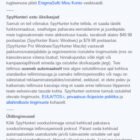
tugiteenuse pileti
EnigmaSofti Minu Konto
veebisaidil.
------
SpyHunteri ostu üksikasjad
Samuti on teil võimalus SpyHunter kohe tellida, et saada täielik
funktsionaalsus, sealhulgas pahavara eemaldamine ja juurdepääs
meie tugiosakonnale meie abikeskuse kaudu, tavaliselt alates
$49.98
poolaastas (SpyHunter Basic Windows) ja
$79.98
poolaastas
(SpyHunter Pro Windows/SpyHunter Macile) vastavalt
pakkumismaterjalidele ja registreerimis-/ostulehe tingimustele (mis on
käesolevasse viitena lisatud; hinnakujundus võib riigiti või
kampaaniapõhiselt erineda iga ostulehe üksikasjade järgi). Teie
tellimus
uueneb automaatselt
teie algse ostutellimuse ajal kehtiva
standardse tellimistasuga ja samaks tellimisperioodiks või nagu on
sätestatud reklaamimaterjalides/ostulehel, eeldusel, et olete pidev ja
katkematu tellimuse kasutaja ning et saate enne tellimuse lõppemist
teate eelseisvate tasude kohta. SpyHunteri ostmine toimub ostulehel
olevate tingimuste,
EULA/TOS-i
,
privaatsus-/küpsiste poliitika
ja
allahindluste tingimuste
kohaselt.
------
Üldtingimused
Kõik SpyHunteri soodushinnaga ostud kehtivad pakutava
soodushinnaga tellimusperioodi jooksul. Pärast seda kehtivad
automaatsetele uuendustele ja/või tulevastele ostudele sel ajal
kehtivad standardhinnad. Hinnad võivad muutuda, kuigi me teavitame