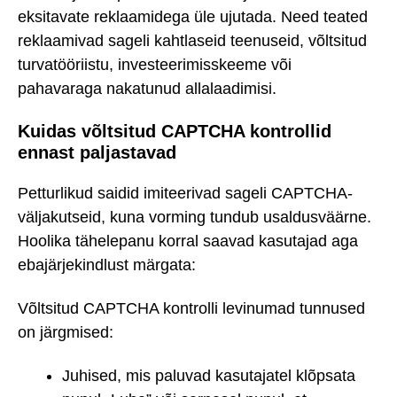
eksitavate reklaamidega üle ujutada. Need teated
reklaamivad sageli kahtlaseid teenuseid, võltsitud
turvatööriistu, investeerimisskeeme või
pahavaraga nakatunud allalaadimisi.
Kuidas võltsitud CAPTCHA kontrollid
ennast paljastavad
Petturlikud saidid imiteerivad sageli CAPTCHA-
väljakutseid, kuna vorming tundub usaldusväärne.
Hoolika tähelepanu korral saavad kasutajad aga
ebajärjekindlust märgata:
Võltsitud CAPTCHA kontrolli levinumad tunnused
on järgmised:
Juhised, mis paluvad kasutajatel klõpsata