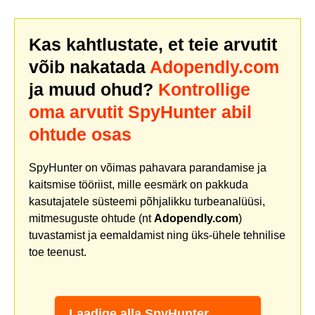
Kas kahtlustate, et teie arvutit
võib nakatada
Adopendly.com
ja muud ohud?
Kontrollige
oma arvutit SpyHunter abil
ohtude osas
SpyHunter on võimas pahavara parandamise ja
kaitsmise tööriist, mille eesmärk on pakkuda
kasutajatele süsteemi põhjalikku turbeanalüüsi,
mitmesuguste ohtude (nt
Adopendly.com
)
tuvastamist ja eemaldamist ning üks-ühele tehnilise
toe teenust.
Laadige alla SpyHunter