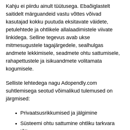
Kahju ei piirdu ainult tüütusega. Ebaõiglastelt
saitidelt märguandeid vastu võttes võivad
kasutajad kokku puutuda eksitavate väidete,
petulehtede ja ohtlikele allalaadimistele viivate
linkidega. Selline tegevus avab ukse
mitmesugustele tagajärgedele, sealhulgas
andmete lekkimisele, seadmete ohtu sattumisele,
rahapettustele ja isikuandmete volitamata
kogumisele.
Selliste lehtedega nagu Adopendly.com
suhtlemisega seotud võimalikud tulemused on
järgmised:
Privaatsusrikkumised ja jälgimine
Süsteemi ohtu sattumine ohtliku tarkvara