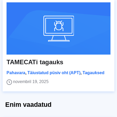
TAMECATi tagauks
Pahavara
,
Täiustatud püsiv oht (APT)
,
Tagauksed
novembril 19, 2025
Enim vaadatud