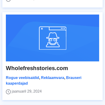
Wholefreshstories.com
Rogue veebisaidid
,
Reklaamvara
,
Brauseri
kaaperdajad
jaanuaril 29, 2024