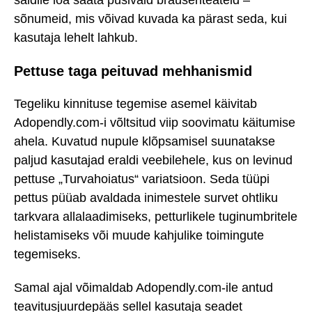
saidile loa saata püsivaid brauseriteateid –
sõnumeid, mis võivad kuvada ka pärast seda, kui
kasutaja lehelt lahkub.
Pettuse taga peituvad mehhanismid
Tegeliku kinnituse tegemise asemel käivitab
Adopendly.com-i võltsitud viip soovimatu käitumise
ahela. Kuvatud nupule klõpsamisel suunatakse
paljud kasutajad eraldi veebilehele, kus on levinud
pettuse „Turvahoiatus“ variatsioon. Seda tüüpi
pettus püüab avaldada inimestele survet ohtliku
tarkvara allalaadimiseks, petturlikele tuginumbritele
helistamiseks või muude kahjulike toimingute
tegemiseks.
Samal ajal võimaldab Adopendly.com-ile antud
teavitusjuurdepääs sellel kasutaja seadet