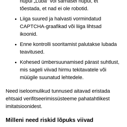
nupul „Luba” või sarnasel nupul, et
tõestada, et nad ei ole robotid.
Liiga suured ja halvasti vormindatud
CAPTCHA-graafikad või liiga lihtsad
ikoonid.
Enne kontrolli sooritamist palutakse lubada
teavitused.
Kohesed ümbersuunamised pärast suhtlust,
mis sageli viivad hirmu tekitavatele või
müügile suunatud lehtedele.
Need iseloomulikud tunnused aitavad eristada
ehtsaid verifitseerimissüsteeme pahatahtlikest
imitatsioonidest.
Milleni need riskid lõpuks viivad