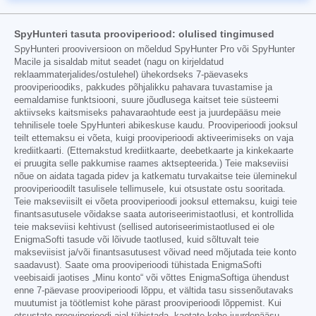
SpyHunteri tasuta prooviperiood: olulised tingimused
SpyHunteri prooviversioon on mõeldud SpyHunter Pro või SpyHunter
Macile ja sisaldab mitut seadet (nagu on kirjeldatud
reklaammaterjalides/ostulehel) ühekordseks 7-päevaseks
prooviperioodiks, pakkudes põhjalikku pahavara tuvastamise ja
eemaldamise funktsiooni, suure jõudlusega kaitset teie süsteemi
aktiivseks kaitsmiseks pahavaraohtude eest ja juurdepääsu meie
tehnilisele toele SpyHunteri abikeskuse kaudu. Prooviperioodi jooksul
teilt ettemaksu ei võeta, kuigi prooviperioodi aktiveerimiseks on vaja
krediitkaarti. (Ettemakstud krediitkaarte, deebetkaarte ja kinkekaarte
ei pruugita selle pakkumise raames aktsepteerida.) Teie makseviisi
nõue on aidata tagada pidev ja katkematu turvakaitse teie üleminekul
prooviperioodilt tasulisele tellimusele, kui otsustate ostu sooritada.
Teie makseviisilt ei võeta prooviperioodi jooksul ettemaksu, kuigi teie
finantsasutusele võidakse saata autoriseerimistaotlusi, et kontrollida
teie makseviisi kehtivust (sellised autoriseerimistaotlused ei ole
EnigmaSofti tasude või lõivude taotlused, kuid sõltuvalt teie
makseviisist ja/või finantsasutusest võivad need mõjutada teie konto
saadavust). Saate oma prooviperioodi tühistada EnigmaSofti
veebisaidi jaotises „Minu konto“ või võttes EnigmaSoftiga ühendust
enne 7-päevase prooviperioodi lõppu, et vältida tasu sissenõutavaks
muutumist ja töötlemist kohe pärast prooviperioodi lõppemist. Kui
otsustate prooviperioodi ajal tühistada, kaotate kohe juurdepääsu