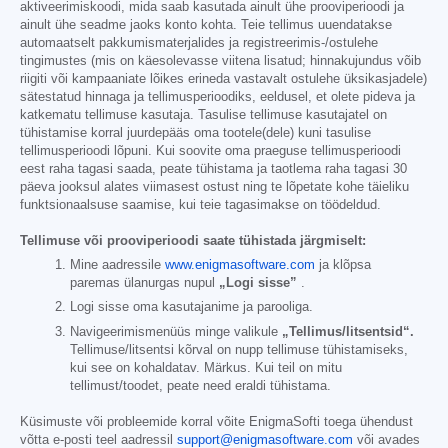
aktiveerimiskoodi, mida saab kasutada ainult ühe prooviperioodi ja
ainult ühe seadme jaoks konto kohta. Teie tellimus uuendatakse
automaatselt pakkumismaterjalides ja registreerimis-/ostulehe
tingimustes (mis on käesolevasse viitena lisatud; hinnakujundus võib
riigiti või kampaaniate lõikes erineda vastavalt ostulehe üksikasjadele)
sätestatud hinnaga ja tellimusperioodiks, eeldusel, et olete pideva ja
katkematu tellimuse kasutaja. Tasulise tellimuse kasutajatel on
tühistamise korral juurdepääs oma tootele(dele) kuni tasulise
tellimusperioodi lõpuni. Kui soovite oma praeguse tellimusperioodi
eest raha tagasi saada, peate tühistama ja taotlema raha tagasi 30
päeva jooksul alates viimasest ostust ning te lõpetate kohe täieliku
funktsionaalsuse saamise, kui teie tagasimakse on töödeldud.
Tellimuse või prooviperioodi saate tühistada järgmiselt:
Mine aadressile
www.enigmasoftware.com
ja klõpsa
paremas ülanurgas nupul
„Logi sisse”
.
Logi sisse oma kasutajanime ja parooliga.
Navigeerimismenüüs minge valikule
„Tellimus/litsentsid“.
Tellimuse/litsentsi kõrval on nupp tellimuse tühistamiseks,
kui see on kohaldatav. Märkus. Kui teil on mitu
tellimust/toodet, peate need eraldi tühistama.
Küsimuste või probleemide korral võite EnigmaSofti toega ühendust
võtta e-posti teel aadressil
support@enigmasoftware.com
või avades