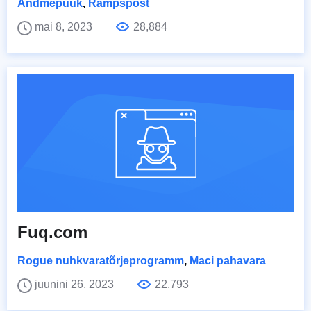
Andmepüük
,
Rämpspost
mai 8, 2023
28,884
Fuq.com
Rogue nuhkvaratõrjeprogramm
,
Maci pahavara
juunini 26, 2023
22,793