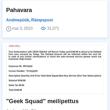
Pahavara
Andmepüük
,
Rämpspost
mai 3, 2023
31,071
"Geek Squad" meilipettus