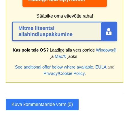
Säästke oma ettevõtte raha!
Mitme litsentsi
allahindluspakkumine
Kas pole teie OS?
Laadige alla versioonide
Windows®
ja
Mac®
jaoks.
See additional offer below where available.
EULA
and
Privacy/Cookie Policy
.
Kuva kommentaaride vorm (0)