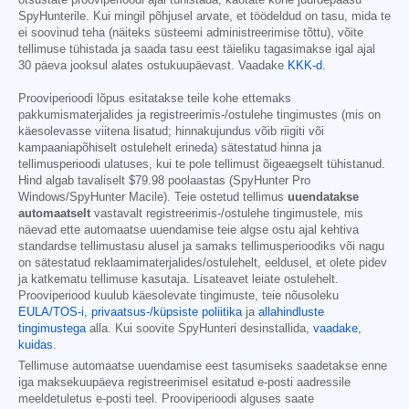
SpyHunterile. Kui mingil põhjusel arvate, et töödeldud on tasu, mida te
ei soovinud teha (näiteks süsteemi administreerimise tõttu), võite
tellimuse tühistada ja saada tasu eest täieliku tagasimakse igal ajal
30 päeva jooksul alates ostukuupäevast. Vaadake
KKK-d
.
Prooviperioodi lõpus esitatakse teile kohe ettemaks
pakkumismaterjalides ja registreerimis-/ostulehe tingimustes (mis on
käesolevasse viitena lisatud; hinnakujundus võib riigiti või
kampaaniapõhiselt ostulehelt erineda) sätestatud hinna ja
tellimusperioodi ulatuses, kui te pole tellimust õigeaegselt tühistanud.
Hind algab tavaliselt
$79.98
poolaastas (SpyHunter Pro
Windows/SpyHunter Macile). Teie ostetud tellimus
uuendatakse
automaatselt
vastavalt registreerimis-/ostulehe tingimustele, mis
näevad ette automaatse uuendamise teie algse ostu ajal kehtiva
standardse tellimustasu alusel ja samaks tellimusperioodiks või nagu
on sätestatud reklaamimaterjalides/ostulehelt, eeldusel, et olete pidev
ja katkematu tellimuse kasutaja. Lisateavet leiate ostulehelt.
Prooviperiood kuulub käesolevate tingimuste, teie nõusoleku
EULA/TOS-i,
privaatsus-/küpsiste poliitika
ja
allahindluste
tingimustega
alla. Kui soovite SpyHunteri desinstallida,
vaadake,
kuidas
.
Tellimuse automaatse uuendamise eest tasumiseks saadetakse enne
iga maksekuupäeva registreerimisel esitatud e-posti aadressile
meeldetuletus e-posti teel. Prooviperioodi alguses saate