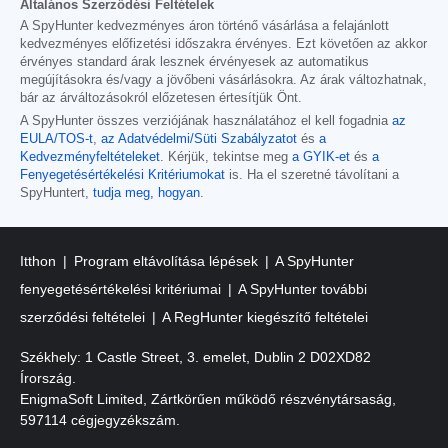
Általános Szerződési Feltételek
A SpyHunter kedvezményes áron történő vásárlása a felajánlott
kedvezményes előfizetési időszakra érvényes. Ezt követően az akkor
érvényes standard árak lesznek érvényesek az automatikus
megújításokra és/vagy a jövőbeni vásárlásokra. Az árak változhatnak,
bár az árváltozásokról előzetesen értesítjük Önt.
A SpyHunter összes verziójának használatához el kell fogadnia
az
EULA/TOS-t
,
az Adatvédelmi/Süti Szabályzatot
és
a
Kedvezményfeltételeket
. Kérjük, tekintse meg
a GYIK-et
és
a
Fenyegetésértékelési Kritériumokat
is. Ha el szeretné távolítani a
SpyHuntert,
tudja meg, hogyan
.
Itthon
Program eltávolítása lépések
A SpyHunter
fenyegetésértékelési kritériumai
A SpyHunter további
szerződési feltételei
A RegHunter kiegészítő feltételei
Székhely: 1 Castle Street, 3. emelet, Dublin 2 D02XD82
Írország.
EnigmaSoft Limited, Zártkörűen működő részvénytársaság,
597114 cégjegyzékszám.