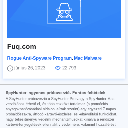
Fuq.com
Rogue Anti-Spyware Program
,
Mac Malware
június 26, 2023
22,793
SpyHunter ingyenes próbaverzió: Fontos feltételek
A SpyHunter próbaverzió a SpyHunter Pro vagy a SpyHunter Mac
verziójához érhető el, és több eszközt tartalmaz (a promóciós
anyagokban/vásárlási oldalon leírtak szerint) egy egyszeri 7 napos
próbaidőszakra, átfogó kártevő-észlelési és -eltávolítási funkciókat,
nagy teljesítményű védelmi mechanizmusokat kínálva a rendszer
kártevő-fenyegetések elleni aktív védelmére, valamint hozzáférést