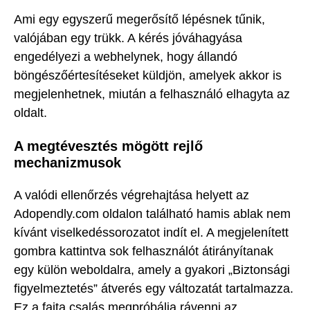
Ami egy egyszerű megerősítő lépésnek tűnik,
valójában egy trükk. A kérés jóváhagyása
engedélyezi a webhelynek, hogy állandó
böngészőértesítéseket küldjön, amelyek akkor is
megjelenhetnek, miután a felhasználó elhagyta az
oldalt.
A megtévesztés mögött rejlő
mechanizmusok
A valódi ellenőrzés végrehajtása helyett az
Adopendly.com oldalon található hamis ablak nem
kívánt viselkedéssorozatot indít el. A megjelenített
gombra kattintva sok felhasználót átirányítanak
egy külön weboldalra, amely a gyakori „Biztonsági
figyelmeztetés” átverés egy változatát tartalmazza.
Ez a fajta csalás megpróbálja rávenni az