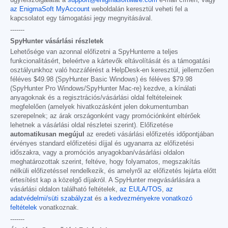
az EnigmaSoft MyAccount
weboldalán keresztül veheti fel a
kapcsolatot egy támogatási jegy megnyitásával.
-------
SpyHunter vásárlási részletek
Lehetősége van azonnal előfizetni a SpyHunterre a teljes
funkcionalitásért, beleértve a kártevők eltávolítását és a támogatási
osztályunkhoz való hozzáférést a HelpDesk-en keresztül, jellemzően
féléves
$49.98
(SpyHunter Basic Windows) és féléves
$79.98
(SpyHunter Pro Windows/SpyHunter Mac-re) kezdve, a kínálati
anyagoknak és a regisztrációs/vásárlási oldal feltételeinek
megfelelően (amelyek hivatkozásként jelen dokumentumban
szerepelnek; az árak országonként vagy promóciónként eltérőek
lehetnek a vásárlási oldal részletei szerint). Előfizetése
automatikusan megújul
az eredeti vásárlási előfizetés időpontjában
érvényes standard előfizetési díjjal és ugyanarra az előfizetési
időszakra, vagy a promóciós anyagokban/vásárlási oldalon
meghatározottak szerint, feltéve, hogy folyamatos, megszakítás
nélküli előfizetéssel rendelkezik, és amelyről az előfizetés lejárta előtt
értesítést kap a közelgő díjakról. A SpyHunter megvásárlására a
vásárlási oldalon található feltételek,
az EULA/TOS
,
az
adatvédelmi/süti szabályzat
és
a kedvezményekre vonatkozó
feltételek
vonatkoznak.
-------