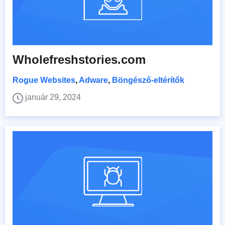
Wholefreshstories.com
Rogue Websites
,
Adware
,
Böngésző-eltérítők
január 29, 2024