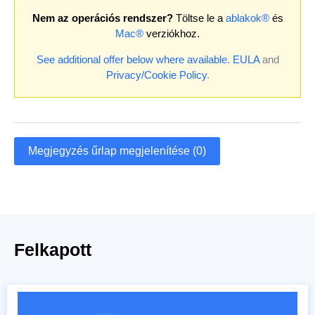
Nem az operációs rendszer?
Töltse le a
ablakok®
és
Mac®
verziókhoz.
See additional offer below where available.
EULA
and
Privacy/Cookie Policy
.
Megjegyzés űrlap megjelenítése (0)
Felkapott