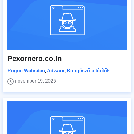
Pexornero.co.in
Rogue Websites
,
Adware
,
Böngésző-eltérítők
november 19, 2025