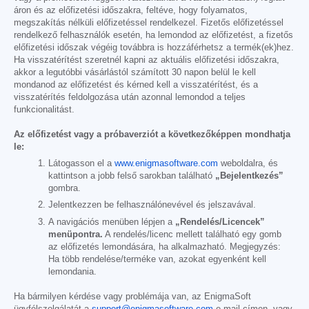
áron és az előfizetési időszakra, feltéve, hogy folyamatos,
megszakítás nélküli előfizetéssel rendelkezel. Fizetős előfizetéssel
rendelkező felhasználók esetén, ha lemondod az előfizetést, a fizetős
előfizetési időszak végéig továbbra is hozzáférhetsz a termék(ek)hez.
Ha visszatérítést szeretnél kapni az aktuális előfizetési időszakra,
akkor a legutóbbi vásárlástól számított 30 napon belül le kell
mondanod az előfizetést és kérned kell a visszatérítést, és a
visszatérítés feldolgozása után azonnal lemondod a teljes
funkcionalitást.
Az előfizetést vagy a próbaverziót a következőképpen mondhatja
le:
Látogasson el a
www.enigmasoftware.com
weboldalra, és
kattintson a jobb felső sarokban található
„Bejelentkezés”
gombra.
Jelentkezzen be felhasználónevével és jelszavával.
A navigációs menüben lépjen a
„Rendelés/Licencek”
menüpontra.
A rendelés/licenc mellett található egy gomb
az előfizetés lemondására, ha alkalmazható. Megjegyzés:
Ha több rendelése/terméke van, azokat egyenként kell
lemondania.
Ha bármilyen kérdése vagy problémája van, az EnigmaSoft
ügyfélszolgálatát a
support@enigmasoftware.com
e-mail címen, vagy