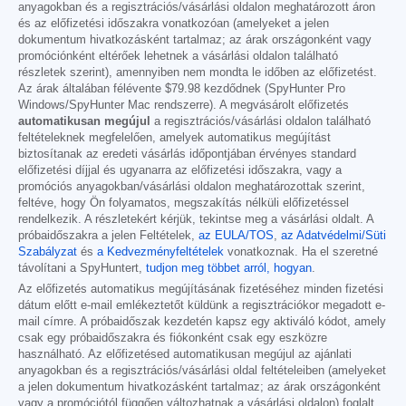
anyagokban és a regisztrációs/vásárlási oldalon meghatározott áron
és az előfizetési időszakra vonatkozóan (amelyeket a jelen
dokumentum hivatkozásként tartalmaz; az árak országonként vagy
promóciónként eltérőek lehetnek a vásárlási oldalon található
részletek szerint), amennyiben nem mondta le időben az előfizetést.
Az árak általában félévente
$79.98
kezdődnek (SpyHunter Pro
Windows/SpyHunter Mac rendszerre). A megvásárolt előfizetés
automatikusan megújul
a regisztrációs/vásárlási oldalon található
feltételeknek megfelelően, amelyek automatikus megújítást
biztosítanak az eredeti vásárlás időpontjában érvényes standard
előfizetési díjjal és ugyanarra az előfizetési időszakra, vagy a
promóciós anyagokban/vásárlási oldalon meghatározottak szerint,
feltéve, hogy Ön folyamatos, megszakítás nélküli előfizetéssel
rendelkezik. A részletekért kérjük, tekintse meg a vásárlási oldalt. A
próbaidőszakra a jelen Feltételek,
az EULA/TOS
,
az Adatvédelmi/Süti
Szabályzat
és
a Kedvezményfeltételek
vonatkoznak. Ha el szeretné
távolítani a SpyHuntert,
tudjon meg többet arról, hogyan
.
Az előfizetés automatikus megújításának fizetéséhez minden fizetési
dátum előtt e-mail emlékeztetőt küldünk a regisztrációkor megadott e-
mail címre. A próbaidőszak kezdetén kapsz egy aktiváló kódot, amely
csak egy próbaidőszakra és fiókonként csak egy eszközre
használható. Az előfizetésed automatikusan megújul az ajánlati
anyagokban és a regisztrációs/vásárlási oldal feltételeiben (amelyeket
a jelen dokumentum hivatkozásként tartalmaz; az árak országonként
vagy a promóciótól függően változhatnak a vásárlási oldalon) foglalt