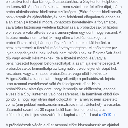
biztosítva technikai támogató csapatunkhoz a SpyHunter HelpDesk-
en keresztül. A próbaidőszak alatt nem számítunk fel előre díjat, bár a
próba aktiválásához hitelkártya szükséges. (Előre fizetett hitelkártyák,
bankkártyák és ajándékkártyák nem feltétlenül elfogadottak ebben az
ajánlatban.) A fizetési módra vonatkozó követelmény a folyamatos,
zavartalan biztonsági védelem biztosítása a próbaidőszakról fizetős
előfizetésre való áttérés során, amennyiben úgy dönt, hogy vásárol. A
fizetési módra nem terheljük meg előre a fizetési összeget a
próbaidőszak alatt, bár engedélyezési kérelmeket küldhetünk a
pénzintézetének a fizetési mód érvényességének ellenőrzésére (az
ilyen engedélyezési beküldések nem minősülnek az EnigmaSoft általi
díj- vagy egyéb kérelmeknek, de a fizetési módtól és/vagy a
pénzintézettől függően befolyásolhatják a számlája elérhetőségét). A
próbaidőszakot lemondhatja az EnigmaSoft webhelyének Saját fiók
részében, vagy a 7 napos próbaidőszak vége előtt felvéve az
EnigmaSofttal a kapcsolatot, hogy elkerülje a próbaidőszak lejárta
után azonnal esedékessé váló és feldolgozott díjat. Ha a
próbaidőszak alatt úgy dönt, hogy lemondja az előfizetést, azonnal
elveszíti a SpyHunterhez való hozzáférését. Ha bármilyen okból úgy
gondolja, hogy egy olyan díjat dolgoztak fel, amelyet nem szeretett
volna (ami például rendszeradminisztráció miatt történhet), a vásárlás
dátumától számított 30 napon belül bármikor lemondhatja az
előfizetést, és teljes visszatérítést kaphat a díjért. Lásd
a GYIK-ot
.
A próbaidőszak végén a díjat azonnal előre kiszámlázzuk az ajánlati