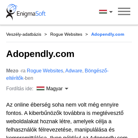
Skip
to
Magyar
content
Veszély-adatbázis
Rogue Websites
Adopendly.com
Adopendly.com
Mezo
-ra
Rogue Websites
,
Adware
,
Böngésző-
eltérítők
-ben
Fordítás ide:
Magyar
Az online éberség soha nem volt még ennyire
fontos. A kiberbűnözők továbbra is megtévesztő
weboldalakat hoznak létre, amelyek célja a
felhasználók félrevezetése, manipulálása és
kompromittálása. Ilyen például az Adopendly.com