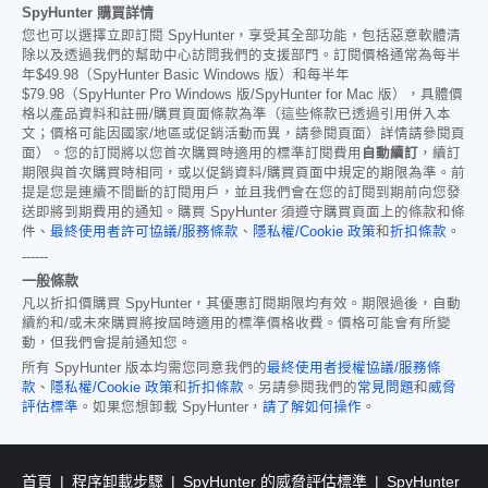
SpyHunter 購買詳情
您也可以選擇立即訂閱 SpyHunter，享受其全部功能，包括惡意軟體清
除以及透過我們的幫助中心訪問我們的支援部門。訂閱價格通常為每半
年
$49.98
（SpyHunter Basic Windows 版）和每半年
$79.98
（SpyHunter Pro Windows 版/SpyHunter for Mac 版），具體價
格以產品資料和註冊/購買頁面條款為準（這些條款已透過引用併入本
文；價格可能因國家/地區或促銷活動而異，請參閱頁面）詳情請參閱頁
面）。您的訂閱將以您首次購買時適用的標準訂閱費用
自動續訂
，續訂
期限與首次購買時相同，或以促銷資料/購買頁面中規定的期限為準。前
提是您是連續不間斷的訂閱用戶，並且我們會在您的訂閱到期前向您發
送即將到期費用的通知。購買 SpyHunter 須遵守購買頁面上的條款和條
件、
最終使用者許可協議/服務條款
、
隱私權/Cookie 政策
和
折扣條款
。
------
一般條款
凡以折扣價購買 SpyHunter，其優惠訂閱期限均有效。期限過後，自動
續約和/或未來購買將按屆時適用的標準價格收費。價格可能會有所變
動，但我們會提前通知您。
所有 SpyHunter 版本均需您同意我們的
最終使用者授權協議/服務條
款
、
隱私權/Cookie 政策
和
折扣條款
。另請參閱我們的
常見問題
和
威脅
評估標準
。如果您想卸載 SpyHunter，
請了解如何操作
。
首頁
程序卸載步驟
SpyHunter 的威脅評估標準
SpyHunter