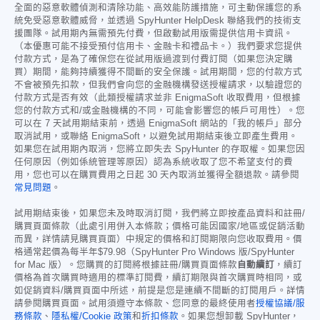
全面的惡意軟體偵測和清除功能、高效能防護措施，可主動保護您的系
統免受惡意軟體威脅，並透過 SpyHunter HelpDesk 聯絡我們的技術支
援團隊。試用期內無需預先付費，但啟動試用版需提供信用卡資訊。
（本優惠可能不接受預付信用卡、金融卡和禮品卡。）我們要求您提供
付款方式，是為了確保您在從試用版過渡到付費訂閱（如果您決定購
買）期間，能夠持續獲得不間斷的安全保護。試用期間，您的付款方式
不會被預先扣款，但我們會向您的金融機構發送授權請求，以驗證您的
付款方式是否有效（此類授權請求並非 EnigmaSoft 收取費用，但根據
您的付款方式和/或金融機構的不同，可能會影響您的帳戶可用性）。您
可以在 7 天試用期結束前，透過 EnigmaSoft 網站的「我的帳戶」部分
取消試用，或聯絡 EnigmaSoft，以避免試用期結束後立即產生費用。
如果您在試用期內取消，您將立即失去 SpyHunter 的存取權。如果您因
任何原因（例如係統管理等原因）認為系統收取了您不希望支付的費
用，您也可以在購買費用之日起 30 天內取消並獲得全額退款。請參閱
常見問題
。
試用期結束後，如果您未及時取消訂閱，我們將立即按產品資料和註冊/
購買頁面條款（此處引用併入本條款；價格可能因國家/地區或促銷活動
而異，詳情請見購買頁面）中規定的價格和訂閱期限向您收取費用。價
格通常起價為每半年
$79.98
（SpyHunter Pro Windows 版/SpyHunter
for Mac 版）。您購買的訂閱將根據註冊/購買頁面條款
自動續訂
，續訂
價格為首次購買時適用的標準訂閱費，續訂期限與首次購買時相同，或
如促銷資料/購買頁面中所述，前提是您是連續不間斷的訂閱用戶。詳情
請參閱購買頁面。試用須遵守本條款、您同意的最終使用者
授權協議/服
務條款
、
隱私權/Cookie 政策
和
折扣條款
。如果您想卸載 SpyHunter，