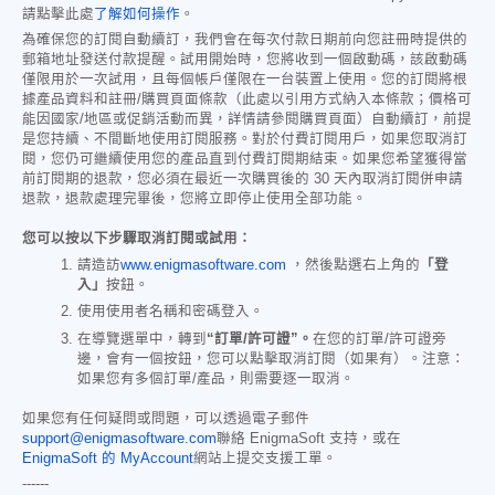
請點擊此處
了解如何操作
。
為確保您的訂閱自動續訂，我們會在每次付款日期前向您註冊時提供的
郵箱地址發送付款提醒。試用開始時，您將收到一個啟動碼，該啟動碼
僅限用於一次試用，且每個帳戶僅限在一台裝置上使用。您的訂閱將根
據產品資料和註冊/購買頁面條款（此處以引用方式納入本條款；價格可
能因國家/地區或促銷活動而異，詳情請參閱購買頁面）自動續訂，前提
是您持續、不間斷地使用訂閱服務。對於付費訂閱用戶，如果您取消訂
閱，您仍可繼續使用您的產品直到付費訂閱期結束。如果您希望獲得當
前訂閱期的退款，您必須在最近一次購買後的 30 天內取消訂閱併申請
退款，退款處理完畢後，您將立即停止使用全部功能。
您可以按以下步驟取消訂閱或試用：
請造訪
www.enigmasoftware.com
，然後點選右上角的
「登
入」
按鈕。
使用使用者名稱和密碼登入。
在導覽選單中，轉到
“訂單/許可證”。
在您的訂單/許可證旁
邊，會有一個按鈕，您可以點擊取消訂閱（如果有）。注意：
如果您有多個訂單/產品，則需要逐一取消。
如果您有任何疑問或問題，可以透過電子郵件
support@enigmasoftware.com
聯絡 EnigmaSoft 支持，或在
EnigmaSoft 的 MyAccount
網站上提交支援工單。
------