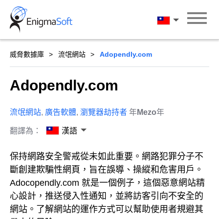
Skip
to
漢語
content
威脅數據庫
流氓網站
Adopendly.com
Adopendly.com
流氓網站
,
廣告軟體
,
瀏覽器劫持者
年
Mezo
年
翻譯為：
漢語
保持網路安全警戒從未如此重要。網路犯罪分子不
斷創建欺騙性網頁，旨在誤導、操縱和危害用戶。
Adocopendly.com 就是一個例子，這個惡意網站精
心設計，推送侵入性通知，並將訪客引向不安全的
網站。了解網站的運作方式可以幫助使用者規避其