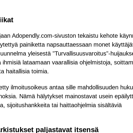
ikat
jaan Adopendly.com-sivuston tekaistu kehote käyn
Näytettyä painiketta napsauttaessaan monet käyttäjä
n muunnelma yleisestä "Turvallisuusvaroitus"-huijauks
 ihmisiä lataamaan vaarallisia ohjelmistoja, soitta
a haitallisia toimia.
y ilmoitusoikeus antaa sille mahdollisuuden huku
noksia. Nämä hälytykset mainostavat usein epäilyt
a, sijoitushankkeita tai haittaohjelmia sisältäviä
istukset paljastavat itsensä