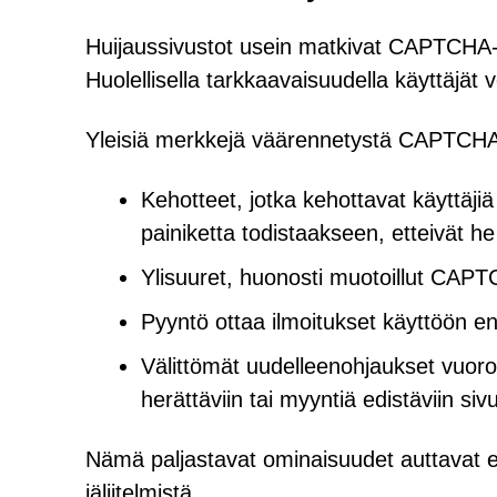
Huijaussivustot usein matkivat CAPTCHA-h
Huolellisella tarkkaavaisuudella käyttäjät
Yleisiä merkkejä väärennetystä CAPTCHA-
Kehotteet, jotka kehottavat käyttäji
painiketta todistaakseen, etteivät he
Ylisuuret, huonosti muotoillut CAPTCH
Pyyntö ottaa ilmoitukset käyttöön en
Välittömät uudelleenohjaukset vuoro
herättäviin tai myyntiä edistäviin sivu
Nämä paljastavat ominaisuudet auttavat er
jäljitelmistä.