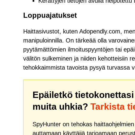
Kerättyjen tietojen avulla helpotettu 
Loppuajatukset
Haittasivustot, kuten Adopendly.com, menesty
manipuloinnilla. On tärkeää olla varovai
pyytämättömien ilmoituspyyntöjen tai epäi
välitön sulkeminen ja niiden kehotteisiin 
tehokkaimmista tavoista pysyä turvassa 
Epäiletkö tietokonettas
muita uhkia?
Tarkista t
SpyHunter on tehokas haittaohjelmien k
auttamaan käyttäjiä tarjoamaan peruste