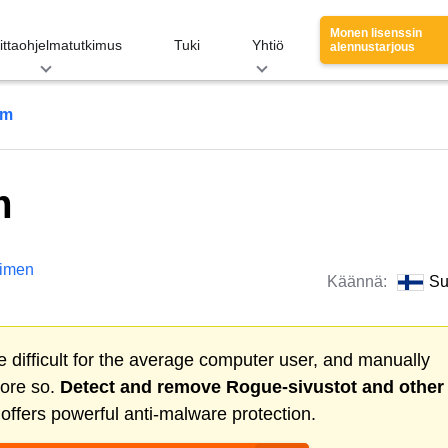
Monen lisenssin
ittaohjelmatutkimus
Tuki
Yhtiö
alennustarjous
om
m
imen
Käännä:
Su
 difficult for the average computer user, and manually
more so.
Detect and remove
Rogue-sivustot
and other
ffers powerful anti-malware protection.