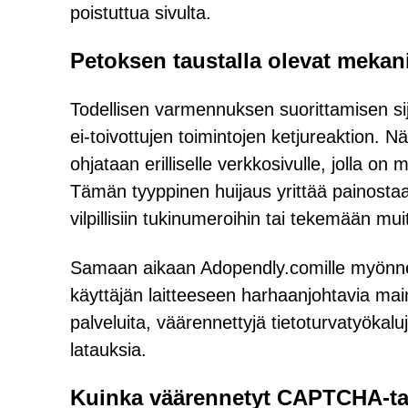
poistuttua sivulta.
Petoksen taustalla olevat mekani
Todellisen varmennuksen suorittamisen si
ei-toivottujen toimintojen ketjureaktion. 
ohjataan erilliselle verkkosivulle, jolla o
Tämän tyyppinen huijaus yrittää painostaa
vilpillisiin tukinumeroihin tai tekemään muit
Samaan aikaan Adopendly.comille myönnett
käyttäjän laitteeseen harhaanjohtavia mai
palveluita, väärennettyjä tietoturvatyökaluj
latauksia.
Kuinka väärennetyt CAPTCHA-tark