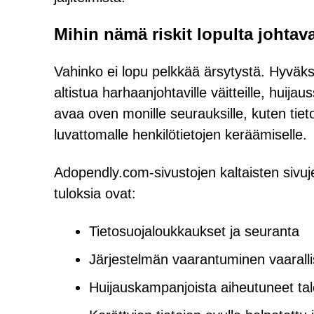
Mihin nämä riskit lopulta johtav
Vahinko ei lopu pelkkää ärsytystä. Hyväksy
altistua harhaanjohtaville väitteille, huijauss
avaa oven monille seurauksille, kuten tietov
luvattomalle henkilötietojen keräämiselle.
Adopendly.com-sivustojen kaltaisten sivuj
tuloksia ovat:
Tietosuojaloukkaukset ja seuranta
Järjestelmän vaarantuminen vaaralli
Huijauskampanjoista aiheutuneet tal