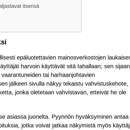
ljastavat itsensä
ksi
lisesti epäluotettavien mainosverkostojen laukais
yttäjät harvoin käyttävät sitä tahallaan; sen sijaan
 vaarantuneiden tai harhaanjohtavien
n jälkeen sivulla näkyy tekaistu vahvistuskehote,
etta, jonka oletetaan vahvistavan, etteivät he ole
itse asiassa juonelta. Pyynnön hyväksyminen antaa
moituksia, jotka voivat jatkaa näkymistä myös käyttä