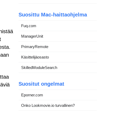
Suosittu Mac-haittaohjelma
Fuq.com
nistää
ManagerUnit
t
esta.
PrimaryRemote
maan
Käsittelijäosasto
SkilledModuleSearch
ttaa
Suositut ongelmat
täviä
Eporner.com
Onko Lookmovie.io turvallinen?