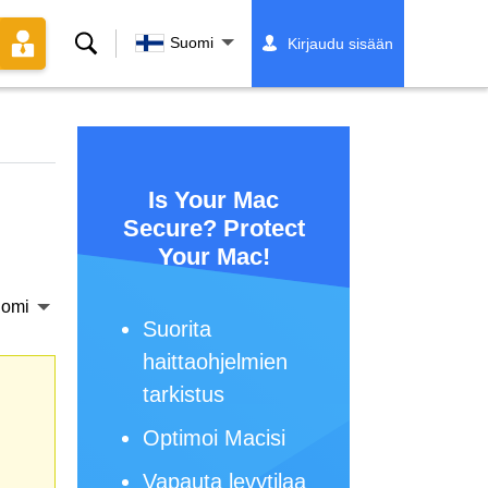
Hae
Suomi
Kirjaudu sisään
Is Your Mac
Secure? Protect
Your Mac!
omi
Suorita
haittaohjelmien
tarkistus
Optimoi Macisi
Vapauta levytilaa