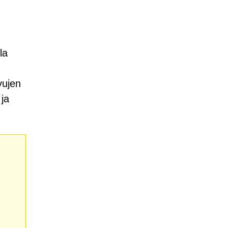
la
vujen
 ja