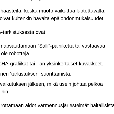
aasteita, koska muoto vaikuttaa luotettavalta.
 voivat kuitenkin havaita epäjohdonmukaisuudet:
tarkistuksesta ovat:
ä napsauttamaan "Salli"-painiketta tai vastaavaa
 ole robotteja.
A-grafiikat tai liian yksinkertaiset kuvakkeet.
nen 'tarkistuksen' suorittamista.
vaikutuksen jälkeen, mikä usein johtaa pelkoa
ihin.
ottamaan aidot varmennusjärjestelmät haitallisist