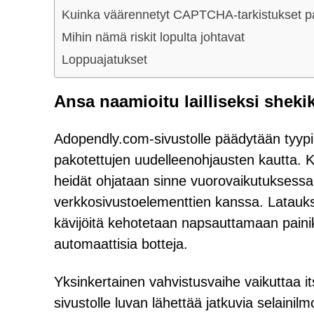
Kuinka väärennetyt CAPTCHA-tarkistukset pa
Mihin nämä riskit lopulta johtavat
Loppuajatukset
Ansa naamioitu lailliseksi sheki
Adopendly.com-sivustolle päädytään tyypil
pakotettujen uudelleenohjausten kautta. Kä
heidät ohjataan sinne vuorovaikutuksessa
verkkosivustoelementtien kanssa. Lataukse
kävijöitä kehotetaan napsauttamaan painik
automaattisia botteja.
Yksinkertainen vahvistusvaihe vaikuttaa 
sivustolle luvan lähettää jatkuvia selainil