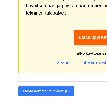
havaitsemaan ja poistamaan monenlai
tekninen tukipalvelu.
Lataa SpyHun
Etkö käyttöjärje
See additional offer below wh
Näytä kommenttilomake (0)