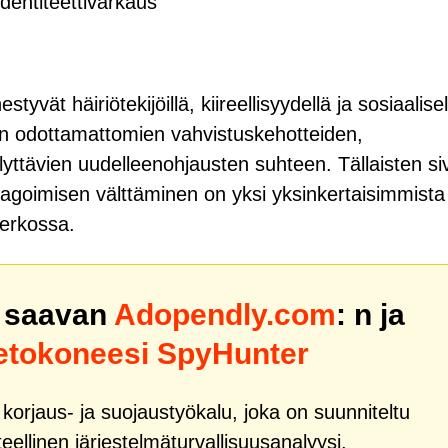
identiteettivarkaus
vät häiriötekijöillä, kiireellisyydellä ja sosiaalisel
nen odottamattomien vahvistuskehotteiden,
lyttävien uudelleenohjausten suhteen. Tällaisten si
reagoimisen välttäminen on yksi yksinkertaisimmista
verkossa.
i saavan
Adopendly.com
: n ja
ietokoneesi SpyHunter
orjaus- ja suojaustyökalu, joka on suunniteltu
ellinen järjestelmäturvallisuusanalyysi,