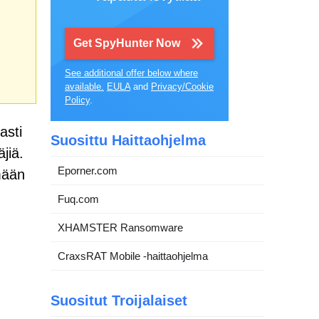
Get SpyHunter Now
See additional offer below where
available.
EULA
and
Privacy/Cookie
Policy
.
asti
Suosittu Haittaohjelma
jiä.
Eporner.com
mään
Fuq.com
XHAMSTER Ransomware
CraxsRAT Mobile -haittaohjelma
Suositut Troijalaiset