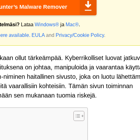
nter’s Malware Remover
stelmäsi?
Lataa
Windows®
ja
Mac®
.
ere available.
EULA
and
Privacy/Cookie Policy
.
an ollut tärkeämpää. Kyberrikolliset luovat jatkuv
ituksena on johtaa, manipuloida ja vaarantaa käyttä
-niminen haitallinen sivusto, joka on luotu lähettä
itä vaarallisiin kohteisiin. Tämän sivun toiminnan
ämään sen mukanaan tuomia riskejä.