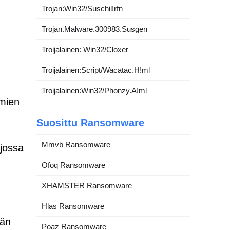
Trojan:Win32/Suschil!rfn
Trojan.Malware.300983.Susgen
Troijalainen: Win32/Cloxer
Troijalainen:Script/Wacatac.H!ml
Troijalainen:Win32/Phonzy.A!ml
emien
Suosittu Ransomware
Mmvb Ransomware
 jossa
Ofoq Ransomware
XHAMSTER Ransomware
Hlas Ransomware
jän
Poaz Ransomware