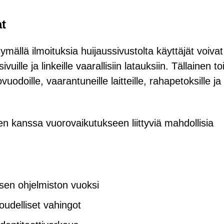
at
mällä ilmoituksia huijaussivustolta käyttäjät voivat
ivuille ja linkeille vaarallisiin latauksiin. Tällainen t
uodoille, vaarantuneille laitteille, rahapetoksille ja
en kanssa vuorovaikutukseen liittyviä mahdollisia
sen ohjelmiston vuoksi
oudelliset vahingot