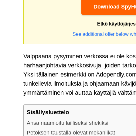
Download SpyHu
Etkö käyttöjärje
See additional offer below wh
Valppaana pysyminen verkossa ei ole koska
harhaanjohtavia verkkosivuja, joiden tarko
Yksi tällainen esimerkki on Adopendly.com
tunkeilevia ilmoituksia ja ohjaamaan kävijö
ymmärtäminen voi auttaa käyttäjiä vältt
Sisällysluettelo
Ansa naamioitu lailliseksi shekiksi
Petoksen taustalla olevat mekaniikat