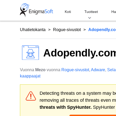
Skip
to
Koti
Tuotteet
Ha
content
Uhatietokanta
Rogue-sivustot
Adopendly.c
Adopendly.co
Vuonna
Mezo
vuonna
Rogue-sivustot
,
Adware
,
Sela
kaappaajat
Detecting threats on a system may be
removing all traces of threats even 
threats with SpyHunter.
SpyHunter o