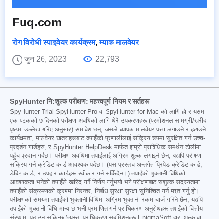
Fuq.com
रोग विरोधी स्पाइवेयर कार्यक्रम
,
म्याक मालवेयर
जुन 26, 2023
22,793
SpyHunter नि:शुल्क परीक्षण: महत्त्वपूर्ण नियम र सर्तहरू
SpyHunter Trial SpyHunter Pro वा SpyHunter for Mac को लागि हो र यसमा
एक पटकको ७-दिनको परीक्षण अवधिको लागि धेरै उपकरणहरू (प्रमोशनल सामग्री/खरीद
पृष्ठमा उल्लेख गरिए अनुसार) समावेश छन्, जसले व्यापक मालवेयर पत्ता लगाउने र हटाउने
कार्यक्षमता, मालवेयर खतराहरूबाट तपाईंको प्रणालीलाई सक्रिय रूपमा सुरक्षित गर्न उच्च-
प्रदर्शन गार्डहरू, र SpyHunter HelpDesk मार्फत हाम्रो प्राविधिक समर्थन टोलीमा
पहुँच प्रदान गर्दछ। परीक्षण अवधिमा तपाईंलाई अग्रिम शुल्क लगाइने छैन, यद्यपि परीक्षण
सक्रिय गर्न क्रेडिट कार्ड आवश्यक पर्दछ। (यस प्रस्ताव अन्तर्गत प्रिपेड क्रेडिट कार्ड,
डेबिट कार्ड, र उपहार कार्डहरू स्वीकार गर्न सकिँदैन।) तपाईंको भुक्तानी विधिको
आवश्यकता भनेको तपाईंले खरिद गर्ने निर्णय गर्नुभयो भने परीक्षणबाट सशुल्क सदस्यतामा
तपाईंको संक्रमणको क्रममा निरन्तर, निर्बाध सुरक्षा सुरक्षा सुनिश्चित गर्न मद्दत गर्नु हो।
परीक्षणको समयमा तपाईंको भुक्तानी विधिमा अग्रिम भुक्तानी रकम चार्ज गरिने छैन, यद्यपि
तपाईंको भुक्तानी विधि मान्य छ भनी प्रमाणित गर्न प्राधिकरण अनुरोधहरू तपाईंको वित्तीय
संस्थामा पठाउन सकिन्छ (त्यस्ता प्राधिकरण सबमिशनहरू EnigmaSoft द्वारा शुल्क वा