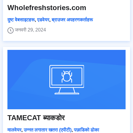
Wholefreshstories.com
दुष्ट वेबसाइटहरू
,
एडवेयर
,
ब्राउजर अपहरणकर्ताहरू
जनवरी 29, 2024
TAMECAT ब्याकडोर
मालवेयर
,
उन्नत लगातार खतरा (एपीटी)
,
पछाडिको ढोका