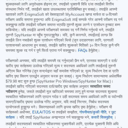
शुल्कहरूको लागि अनुरोधहरू होइनन् तर, तपाईंको भुक्तानी विधि र/वा तपाईंको वित्तीय
संस्थामा निर्भर गर्दै, तपाईंको खाता उपलब्धतामा प्रतिबिम्बित हुन सक्छ)। तपाईंले आफ्नो
खाताको लागि EnigmaSoft को वेबसाइटको MyAccount खण्ड मार्फत वा ७-दिनको
परीक्षण अवधि समाप्त हुनुभन्दा अघि EnigmaSoft लाई सम्पर्क गरेर आफ्नो परीक्षण रद्द गर्न
सक्नुहुन्छ ताकि तपाईंको परीक्षण समाप्त भएपछि तुरुन्तै शुल्क लाग्ने र प्रशोधन हुनबाट बच्न
सकियोस्। यदि तपाईंले आफ्नो परीक्षणको समयमा रद्द गर्ने निर्णय गर्नुभयो भने, तपाईंले
तुरुन्तै SpyHunter मा पहुँच गुमाउनुहुनेछ। यदि, कुनै कारणले, तपाईंलाई लाग्छ कि
तपाईंले लिन नचाहेको शुल्क प्रशोधन गरिएको थियो (जुन उदाहरणका लागि, प्रणाली
प्रशासनको आधारमा हुन सक्छ), तपाईंले खरिद शुल्कको मितिको ३० दिन भित्र कुनै पनि
समयमा शुल्क रद्द गर्न र पूर्ण फिर्ता प्राप्त गर्न सक्नुहुन्छ।
FAQs
हेर्नुहोस्।
परीक्षणको अन्त्यमा, यदि तपाईंले समयमै रद्द गर्नुभएको छैन भने, प्रस्ताव सामग्री र दर्ता/
खरीद पृष्ठ सर्तहरूमा उल्लेख गरिएको मूल्य र सदस्यता अवधिको लागि तपाईंलाई तुरुन्तै
अग्रिम बिल गरिनेछ (जुन सन्दर्भद्वारा यहाँ समावेश गरिएको छ; मूल्य निर्धारण देश वा प्रति
खरिद पृष्ठ विवरण प्रवर्द्धन अनुसार फरक हुन सक्छ)। मूल्य निर्धारण सामान्यतया अर्धवार्षिक
$79.98
बाट सुरु हुन्छ (SpyHunter Pro Windows/SpyHunter for Mac)।
तपाईंको खरिद गरिएको सदस्यता दर्ता/खरीद पृष्ठ सर्तहरू अनुसार
स्वचालित रूपमा
नवीकरण
हुनेछ, जसले तपाईंको मूल खरिदको समयमा लागू हुने मानक सदस्यता शुल्कमा
स्वचालित नवीकरणको लागि प्रदान गर्दछ र उही सदस्यता समय अवधिको लागि वा पदोन्नति
सामग्री/खरीद पृष्ठमा उल्लेख गरिए अनुसार, यदि तपाईं निरन्तर, निर्बाध सदस्यता
प्रयोगकर्ता हुनुहुन्छ भने। विवरणहरूको लागि कृपया खरिद पृष्ठ हेर्नुहोस्। परीक्षण यी
सर्तहरूको अधीनमा,
EULA/TOS
मा तपाईंको सम्झौता,
गोपनीयता/कुकी नीति
, र
छुट
सर्तहरू
। यदि तपाईं SpyHunter अनइन्स्टल गर्न चाहनुहुन्छ भने,
कसरी सिक्नुहोस्
।
तपाईंको सदस्यताको स्वचालित नवीकरणमा भुक्तानीको लागि, प्रत्येक भुक्तानी मिति अघि