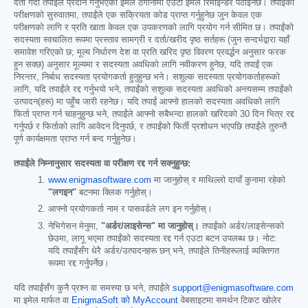
दर्ता गर्दा तपाईंले प्रदान गर्नुभएको इमेल ठेगानामा एउटा इमेल रिमाइन्डर पठाइनेछ। तपाईंको
परीक्षणको सुरुवातमा, तपाईंले एक सक्रियता कोड प्राप्त गर्नुहुनेछ जुन केवल एक
परीक्षणको लागि र प्रति खाता केवल एक उपकरणको लागि प्रयोग गर्न सीमित छ। तपाईंको
सदस्यता स्वचालित रूपमा प्रस्ताव सामग्री र दर्ता/खरीद पृष्ठ सर्तहरू (जुन सन्दर्भद्वारा यहाँ
समावेश गरिएको छ; मूल्य निर्धारण देश वा प्रति खरिद पृष्ठ विवरण प्रवर्द्धन अनुसार फरक
हुन सक्छ) अनुसार मूल्यमा र सदस्यता अवधिको लागि नवीकरण हुनेछ, यदि तपाईं एक
निरन्तर, निर्बाध सदस्यता प्रयोगकर्ता हुनुहुन्छ भने। सशुल्क सदस्यता प्रयोगकर्ताहरूको
लागि, यदि तपाईंले रद्द गर्नुभयो भने, तपाईंको सशुल्क सदस्यता अवधिको अन्त्यसम्म तपाईंको
उत्पादन(हरू) मा पहुँच जारी रहनेछ। यदि तपाईं आफ्नो हालको सदस्यता अवधिको लागि
फिर्ता प्राप्त गर्न चाहनुहुन्छ भने, तपाईंले आफ्नो सबैभन्दा हालको खरिदको 30 दिन भित्र रद्द
गर्नुपर्छ र फिर्ताको लागि आवेदन दिनुपर्छ, र तपाईंको फिर्ती प्रशोधन भएपछि तपाईंले तुरुन्तै
पूर्ण कार्यक्षमता प्राप्त गर्न बन्द गर्नुहुनेछ।
तपाईंले निम्नानुसार सदस्यता वा परीक्षण रद्द गर्न सक्नुहुन्छ:
www.enigmasoftware.com
मा जानुहोस् र माथिल्लो दायाँ कुनामा रहेको
"लगइन"
बटनमा क्लिक गर्नुहोस्।
आफ्नो प्रयोगकर्ता नाम र पासवर्डले लग इन गर्नुहोस्।
नेभिगेसन मेनुमा,
"अर्डर/लाइसेन्स" मा जानुहोस्।
तपाईंको अर्डर/लाइसेन्सको
छेउमा, लागू भएमा तपाईंको सदस्यता रद्द गर्न एउटा बटन उपलब्ध छ। नोट:
यदि तपाईंसँग धेरै अर्डर/उत्पादनहरू छन् भने, तपाईंले तिनीहरूलाई व्यक्तिगत
रूपमा रद्द गर्नुपर्नेछ।
यदि तपाईंसँग कुनै प्रश्न वा समस्या छ भने, तपाईंले
support@enigmasoftware.com
मा इमेल मार्फत वा
EnigmaSoft को MyAccount
वेबसाइटमा समर्थन टिकट खोलेर