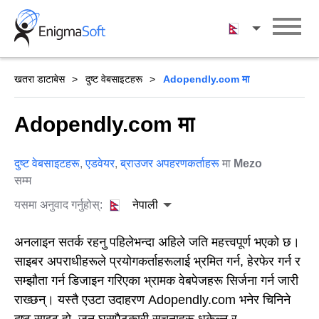
Skip
to
नेपाली
content
खतरा डाटाबेस
दुष्ट वेबसाइटहरू
Adopendly.com मा
Adopendly.com मा
दुष्ट वेबसाइटहरू
,
एडवेयर
,
ब्राउजर अपहरणकर्ताहरू
मा
Mezo
सम्म
यसमा अनुवाद गर्नुहोस्:
नेपाली
अनलाइन सतर्क रहनु पहिलेभन्दा अहिले जति महत्त्वपूर्ण भएको छ।
साइबर अपराधीहरूले प्रयोगकर्ताहरूलाई भ्रमित गर्न, हेरफेर गर्न र
सम्झौता गर्न डिजाइन गरिएका भ्रामक वेबपेजहरू सिर्जना गर्न जारी
राख्छन्। यस्तै एउटा उदाहरण Adopendly.com भनेर चिनिने
दुष्ट साइट हो, जुन घुसपैठकारी सूचनाहरू धकेल्न र