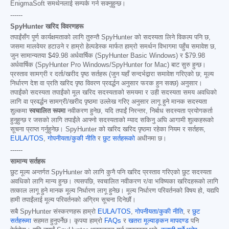
EnigmaSoft समर्थनलाई सम्पर्क गर्न सक्नुहुन्छ।
------
SpyHunter खरिद विवरणहरू
तपाईंसँग पूर्ण कार्यक्षमताको लागि तुरुन्तै SpyHunter को सदस्यता लिने विकल्प पनि छ,
जसमा मालवेयर हटाउने र हाम्रो हेल्पडेस्क मार्फत हाम्रो समर्थन विभागमा पहुँच समावेश छ,
जुन सामान्यतया
$49.98
अर्धवार्षिक (SpyHunter Basic Windows) र
$79.98
अर्धवार्षिक (SpyHunter Pro Windows/SpyHunter for Mac) बाट सुरु हुन्छ।
प्रस्ताव सामग्री र दर्ता/खरीद पृष्ठ सर्तहरू (जुन यहाँ सन्दर्भद्वारा समावेश गरिएको छ; मूल्य
निर्धारण देश वा प्रति खरिद पृष्ठ विवरण प्रवर्द्धन अनुसार फरक हुन सक्छ) अनुसार।
तपाईंको सदस्यता तपाईंको मूल खरिद सदस्यताको समयमा र उही सदस्यता समय अवधिको
लागि वा प्रवर्द्धन सामग्री/खरीद पृष्ठमा उल्लेख गरिए अनुसार लागू हुने मानक सदस्यता
शुल्कमा
स्वचालित रूपमा
नवीकरण हुनेछ, यदि तपाईं निरन्तर, निर्बाध सदस्यता प्रयोगकर्ता
हुनुहुन्छ र जसको लागि तपाईंले आफ्नो सदस्यताको म्याद सकिनु अघि आगामी शुल्कहरूको
सूचना प्राप्त गर्नुहुनेछ। SpyHunter को खरिद खरिद पृष्ठमा रहेका नियम र सर्तहरू,
EULA/TOS
,
गोपनीयता/कुकी नीति
र
छुट सर्तहरूको
अधीनमा छ।
------
सामान्य सर्तहरू
छुट मूल्य अन्तर्गत SpyHunter को लागि कुनै पनि खरिद प्रस्ताव गरिएको छुट सदस्यता
अवधिको लागि मान्य हुन्छ। त्यसपछि, स्वचालित नवीकरण र/वा भविष्यका खरिदहरूको लागि
तत्काल लागू हुने मानक मूल्य निर्धारण लागू हुनेछ। मूल्य निर्धारण परिवर्तनको विषय हो, यद्यपि
हामी तपाईंलाई मूल्य परिवर्तनको अग्रिम सूचना दिनेछौं।
सबै SpyHunter संस्करणहरू हाम्रो
EULA/TOS
,
गोपनीयता/कुकी नीति
, र
छुट
सर्तहरूमा
सहमत हुनुपर्नेछ। कृपया हाम्रो
FAQs
र
खतरा मूल्याङ्कन मापदण्ड
पनि