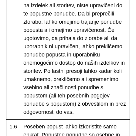
na izdelek ali storitev, niste upravičeni do
te popustne ponudbe. Da bi preprečili
zlorabo, lahko omejimo trajanje ponudbe
popusta ali omejimo upravičenost. Če
ugotovimo, da prihaja do zlorabe ali da
uporabnik ni upravičen, lahko prekličemo
ponudbo popusta in uporabniku
onemogočimo dostop do naših izdelkov in
storitev. Po lastni presoji lahko kadar koli
umaknemo, prekličemo ali spremenimo
vsebino ali značilnosti ponudbe s
popustom (ali teh posebnih pogojev
ponudbe s popustom) z obvestilom in brez
odgovornosti do vas.
1.6
Poseben popust lahko izkoristite samo
enkrat. Popustne ponudbe so osebne in