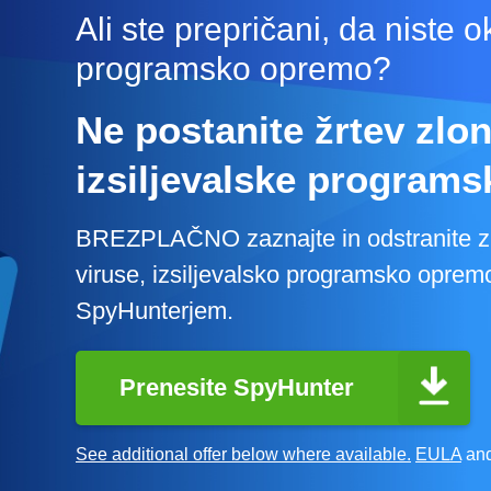
Ali ste prepričani, da niste
programsko opremo?
Ne postanite žrtev zlo
izsiljevalske program
BREZPLAČNO zaznajte in odstranite 
viruse, izsiljevalsko programsko opremo
SpyHunterjem.
Prenesite SpyHunter
See additional offer below where available.
EULA
an