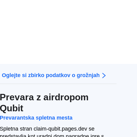
Oglejte si zbirko podatkov o grožnjah
Prevara z airdropom
Qubit
Prevarantska spletna mesta
Spletna stran claim-qubit.pages.dev se
predstavlja kot uradni dom nagradne igre s