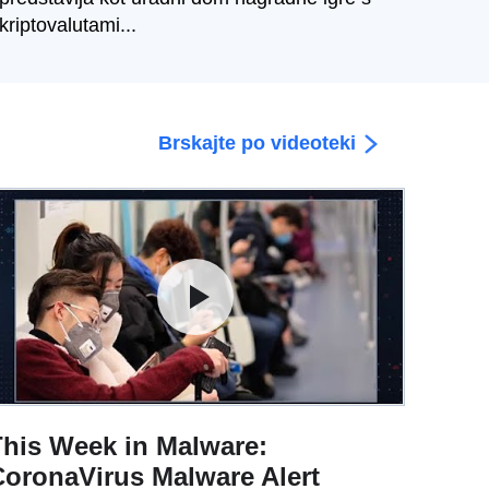
kriptovalutami...
Brskajte po videoteki
his Week in Malware:
oronaVirus Malware Alert