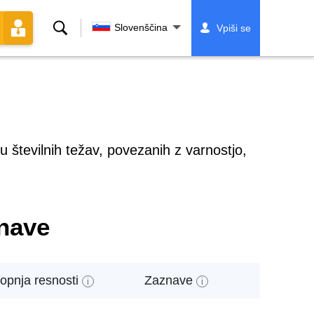
Iskanje
Slovenščina
Vpiši se
številnih težav, povezanih z varnostjo,
znave
opnja resnosti
Zaznave
i
i