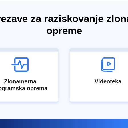
vezave za raziskovanje zl
opreme
Zlonamerna
Videoteka
ogramska oprema