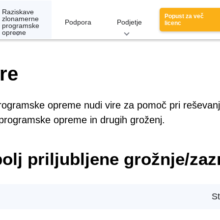
Raziskave
Popust za več
zlonamerne
Podpora
Podjetje
licenc
programske
opreme
re
ogramske opreme nudi vire za pomoč pri reševanju 
 programske opreme in drugih groženj.
olj priljubljene grožnje/za
St