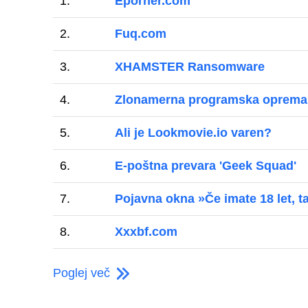
1.
Eporner.com
2.
Fuq.com
3.
XHAMSTER Ransomware
4.
Zlonamerna programska oprema
5.
Ali je Lookmovie.io varen?
6.
E-poštna prevara 'Geek Squad'
7.
Pojavna okna »Če imate 18 let, t
8.
Xxxbf.com
Poglej več