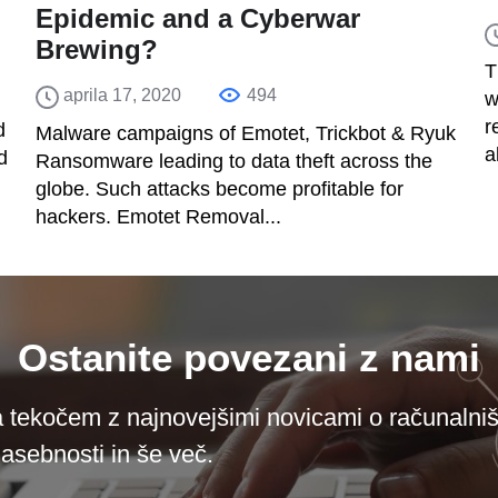
Epidemic and a Cyberwar
Brewing?
T
aprila 17, 2020
494
w
r
d
Malware campaigns of Emotet, Trickbot & Ryuk
a
d
Ransomware leading to data theft across the
globe. Such attacks become profitable for
hackers. Emotet Removal...
Ostanite povezani z nami
 tekočem z najnovejšimi novicami o računalniš
zasebnosti in še več.