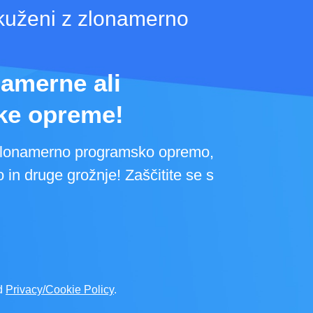
 okuženi z zlonamerno
namerne ali
ske opreme!
zlonamerno programsko opremo,
 in druge grožnje! Zaščitite se s
d
Privacy/Cookie Policy
.