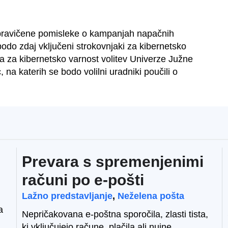
upravičene pomisleke o kampanjah napačnih
, bodo zdaj vključeni strokovnjaki za kibernetsko
a za kibernetsko varnost volitev Univerze Južne
, na katerih se bodo volilni uradniki poučili o
Prevara s spremenjenimi
računi po e-pošti
Lažno predstavljanje
,
Neželena pošta
a
Nepričakovana e-poštna sporočila, zlasti tista,
ki vključujejo račune, plačila ali nujne