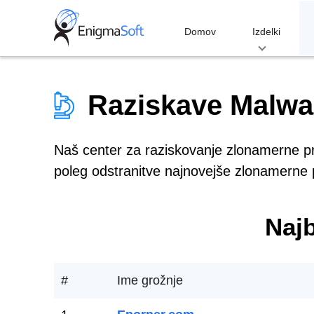
Skip
to
Domov
Izdelki
content
Raziskave Malwa
Naš center za raziskovanje zlonamerne pr
poleg odstranitve najnovejše zlonamerne
Najb
#
Ime grožnje