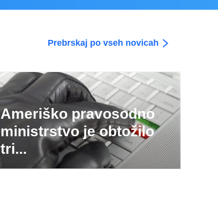
Prebrskaj po vseh novicah
Ameriško pravosodno
ministrstvo je obtožilo
tri...