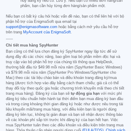
hủy đăng ký nếu có. Lưu ý: Nếu bạn có nhiều đơn hàng/sản
phẩm, bạn cần hủy từng đơn hàng/sản phẩm một.
Nếu bạn có bất kỳ câu hỏi hoặc vấn đề nào, bạn có thể liên hệ với bộ
phận hỗ trợ của EnigmaSoft qua email tại
support@enigmasoftware.com
hoặc bằng cách mở yêu cầu hỗ trợ
trên trang
MyAccount của EnigmaSoft
.
------
Chi tiết mua hàng SpyHunter
Bạn cũng có thể lựa chọn đăng ký SpyHunter ngay lập tức để sử
dụng đầy đủ các chức năng, bao gồm loại bỏ phần mềm độc hại và
truy cập vào bộ phận hỗ trợ của chúng tôi thông qua HelpDesk,
thường bắt đầu từ
$49.98
mỗi nửa năm (SpyHunter Basic Windows)
và
$79.98
mỗi nửa năm (SpyHunter Pro Windows/SpyHunter cho
Mac) theo các tài liệu chào bán và điều khoản trang đăng ký/mua
hàng (được tích hợp vào đây bằng cách tham chiếu; giá cả có thể
thay đổi tùy theo quốc gia hoặc chương trình khuyến mãi theo chi tiết
trang mua hàng). Đăng ký của bạn sẽ
tự động gia hạn
với mức phí
đăng ký tiêu chuẩn hiện hành tại thời điểm bạn mua đăng ký ban đầu
và trong cùng khoảng thời gian đăng ký hoặc như được nêu trong tài
liệu khuyến mãi/trang mua hàng, với điều kiện bạn là người dùng
đăng ký liên tục, không bị gián đoạn và bạn sẽ nhận được thông báo
về các khoản phí sắp tới trước khi đăng ký của bạn hết hạn. Việc
mua SpyHunter tuân theo các điều khoản và điều kiện trên trang mua
hàng, Thỏa thuận cấp phép người dùng cuối
(EULA/TOS)
,
Chính sách