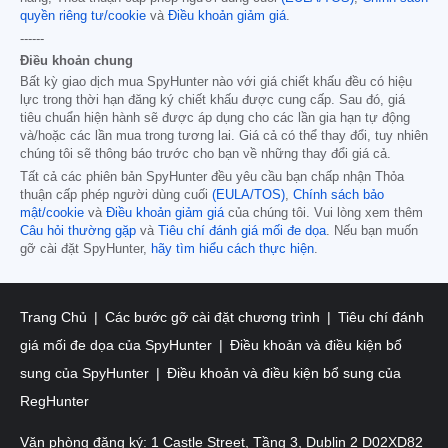
quyền riêng tư/cookie
và
Điều khoản giảm giá
.
------
Điều khoản chung
Bất kỳ giao dịch mua SpyHunter nào với giá chiết khấu đều có hiệu
lực trong thời hạn đăng ký chiết khấu được cung cấp. Sau đó, giá
tiêu chuẩn hiện hành sẽ được áp dụng cho các lần gia hạn tự động
và/hoặc các lần mua trong tương lai. Giá cả có thể thay đổi, tuy nhiên
chúng tôi sẽ thông báo trước cho bạn về những thay đổi giá cả.
Tất cả các phiên bản SpyHunter đều yêu cầu bạn chấp nhận Thỏa
thuận cấp phép người dùng cuối
(EULA/TOS)
,
Chính sách bảo
mật/cookie
và
Điều khoản giảm giá
của chúng tôi. Vui lòng xem thêm
Câu hỏi thường gặp
và
Tiêu chí đánh giá mối đe dọa
. Nếu bạn muốn
gỡ cài đặt SpyHunter,
hãy tìm hiểu cách thực hiện
.
Trang Chủ
Các bước gỡ cài đặt chương trình
Tiêu chí đánh
giá mối đe dọa của SpyHunter
Điều khoản và điều kiện bổ
sung của SpyHunter
Điều khoản và điều kiện bổ sung của
RegHunter
Văn phòng đăng ký: 1 Castle Street, Tầng 3, Dublin 2 D02XD82