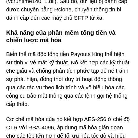
(vcruntime140_1.dll). Sau đó, dữ liệu bị đánh cắp
được chuyển bằng Rclone, chuyển thông tin bị
đánh cắp đến các máy chủ SFTP từ xa.
Khả năng của phần mềm tống tiền và
chiến lược mã hóa
Biến thể mã độc tống tiền Payouts King thể hiện
sự tinh vi về mặt kỹ thuật. Nó kết hợp các kỹ thuật
che giấu và chống phân tích phức tạp để né tránh
sự phát hiện, đồng thời duy trì hoạt động thông
qua các tác vụ theo lịch trình và vô hiệu hóa các
công cụ bảo mật thông qua các lệnh gọi hệ thống
cấp thấp.
Cơ chế mã hóa của nó kết hợp AES-256 ở chế độ
CTR với RSA-4096, áp dụng mã hóa gián đoạn
cho các tệp lớn hơn để tối ưu hóa tốc độ và hiệu