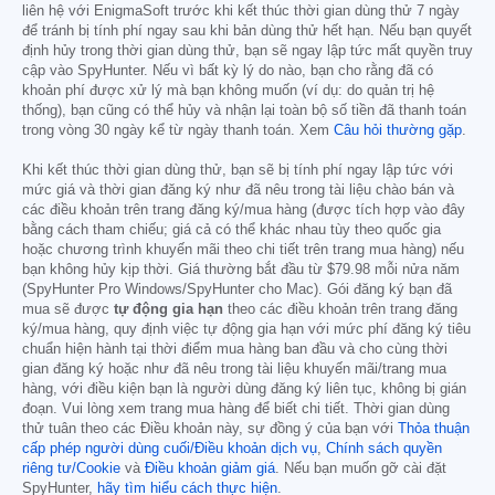
liên hệ với EnigmaSoft trước khi kết thúc thời gian dùng thử 7 ngày
để tránh bị tính phí ngay sau khi bản dùng thử hết hạn. Nếu bạn quyết
định hủy trong thời gian dùng thử, bạn sẽ ngay lập tức mất quyền truy
cập vào SpyHunter. Nếu vì bất kỳ lý do nào, bạn cho rằng đã có
khoản phí được xử lý mà bạn không muốn (ví dụ: do quản trị hệ
thống), bạn cũng có thể hủy và nhận lại toàn bộ số tiền đã thanh toán
trong vòng 30 ngày kể từ ngày thanh toán. Xem
Câu hỏi thường gặp
.
Khi kết thúc thời gian dùng thử, bạn sẽ bị tính phí ngay lập tức với
mức giá và thời gian đăng ký như đã nêu trong tài liệu chào bán và
các điều khoản trên trang đăng ký/mua hàng (được tích hợp vào đây
bằng cách tham chiếu; giá cả có thể khác nhau tùy theo quốc gia
hoặc chương trình khuyến mãi theo chi tiết trên trang mua hàng) nếu
bạn không hủy kịp thời. Giá thường bắt đầu từ
$79.98
mỗi nửa năm
(SpyHunter Pro Windows/SpyHunter cho Mac). Gói đăng ký bạn đã
mua sẽ được
tự động gia hạn
theo các điều khoản trên trang đăng
ký/mua hàng, quy định việc tự động gia hạn với mức phí đăng ký tiêu
chuẩn hiện hành tại thời điểm mua hàng ban đầu và cho cùng thời
gian đăng ký hoặc như đã nêu trong tài liệu khuyến mãi/trang mua
hàng, với điều kiện bạn là người dùng đăng ký liên tục, không bị gián
đoạn. Vui lòng xem trang mua hàng để biết chi tiết. Thời gian dùng
thử tuân theo các Điều khoản này, sự đồng ý của bạn với
Thỏa thuận
cấp phép người dùng cuối/Điều khoản dịch vụ
,
Chính sách quyền
riêng tư/Cookie
và
Điều khoản giảm giá
. Nếu bạn muốn gỡ cài đặt
SpyHunter,
hãy tìm hiểu cách thực hiện
.