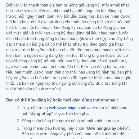
Đối với việc thanh toán gia hạn tự động gói đăng ký, một email nhắc
nhở sẽ được gửi đến địa chỉ email bạn đã cung cấp khi đăng ký
trước mỗi ngày thanh toán. Khi bắt đầu dùng thử, bạn sẽ nhận được
mã kích hoạt chỉ được sử dụng cho một lần dùng thử và chỉ trên một
thiết bị cho mỗi tài khoản. Gói đăng ký của bạn sẽ tự động gia hạn
với mức giá và thời hạn đăng ký theo đúng tài liệu chào bán và các
điều khoản trên trang đăng ký/mua hàng (được tích hợp vào đây bằng
cách tham chiếu; giá cả có thể khác nhau tùy theo quốc gia hoặc
chương trình khuyến mãi theo chi tiết trên trang mua hàng), với điều
kiện bạn là người dùng đăng ký liên tục, không bị gián đoạn. Đối với
người dùng đăng ký trả phí, nếu bạn hủy, bạn vẫn sẽ có quyền truy
cập vào sản phẩm của mình cho đến hết thời hạn đăng ký trả phí.
Nếu bạn muốn được hoàn tiền cho thời hạn đăng ký hiện tại, bạn phải
hủy và yêu cầu hoàn tiền trong vòng 30 ngày kể từ lần mua hàng gần
nhất, và bạn sẽ ngay lập tức ngừng sử dụng đầy đủ chức năng khi
quá trình hoàn tiền được xử lý.
Bạn có thể hủy đăng ký hoặc thời gian dùng thử như sau:
Truy cập trang
web www.enigmasoftware.com
và nhấp vào
nút
"Đăng nhập"
ở góc trên bên phải.
Đăng nhập bằng tên người dùng và mật khẩu của bạn.
Trong menu điều hướng, hãy chọn
"Đơn hàng/Giấy phép".
Bên cạnh đơn hàng/giấy phép của bạn, sẽ có một nút để