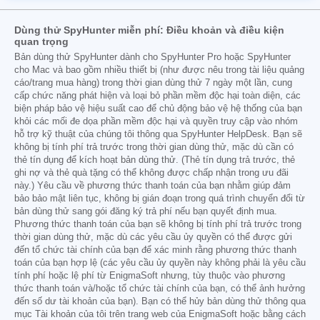
Dùng thử SpyHunter miễn phí: Điều khoản và điều kiện
quan trọng
Bản dùng thử SpyHunter dành cho SpyHunter Pro hoặc SpyHunter
cho Mac và bao gồm nhiều thiết bị (như được nêu trong tài liệu quảng
cáo/trang mua hàng) trong thời gian dùng thử 7 ngày một lần, cung
cấp chức năng phát hiện và loại bỏ phần mềm độc hại toàn diện, các
biện pháp bảo vệ hiệu suất cao để chủ động bảo vệ hệ thống của bạn
khỏi các mối đe dọa phần mềm độc hại và quyền truy cập vào nhóm
hỗ trợ kỹ thuật của chúng tôi thông qua SpyHunter HelpDesk. Bạn sẽ
không bị tính phí trả trước trong thời gian dùng thử, mặc dù cần có
thẻ tín dụng để kích hoạt bản dùng thử. (Thẻ tín dụng trả trước, thẻ
ghi nợ và thẻ quà tặng có thể không được chấp nhận trong ưu đãi
này.) Yêu cầu về phương thức thanh toán của bạn nhằm giúp đảm
bảo bảo mật liên tục, không bị gián đoạn trong quá trình chuyển đổi từ
bản dùng thử sang gói đăng ký trả phí nếu bạn quyết định mua.
Phương thức thanh toán của bạn sẽ không bị tính phí trả trước trong
thời gian dùng thử, mặc dù các yêu cầu ủy quyền có thể được gửi
đến tổ chức tài chính của bạn để xác minh rằng phương thức thanh
toán của bạn hợp lệ (các yêu cầu ủy quyền này không phải là yêu cầu
tính phí hoặc lệ phí từ EnigmaSoft nhưng, tùy thuộc vào phương
thức thanh toán và/hoặc tổ chức tài chính của bạn, có thể ảnh hưởng
đến số dư tài khoản của bạn). Bạn có thể hủy bản dùng thử thông qua
mục Tài khoản của tôi trên trang web của EnigmaSoft hoặc bằng cách