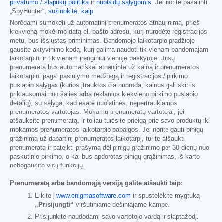
privatumo / slapukų politika
ir
nuolaidų sąlygomis
. Jei norite pašalinti
„SpyHunter“,
sužinokite, kaip
.
Norėdami sumokėti už automatinį prenumeratos atnaujinimą, prieš
kiekvieną mokėjimo datą el. pašto adresu, kurį nurodėte registracijos
metu, bus išsiųstas priminimas. Bandomojo laikotarpio pradžioje
gausite aktyvinimo kodą, kurį galima naudoti tik vienam bandomajam
laikotarpiui ir tik vienam įrenginiui vienoje paskyroje. Jūsų
prenumerata bus automatiškai atnaujinta už kainą ir prenumeratos
laikotarpiui pagal pasiūlymo medžiagą ir registracijos / pirkimo
puslapio sąlygas (kurios įtrauktos čia nuoroda; kainos gali skirtis
priklausomai nuo šalies arba reklamos kiekvieno pirkimo puslapio
detalių), su sąlyga, kad esate nuolatinės, nepertraukiamos
prenumeratos vartotojas. Mokamų prenumeratų vartotojai, jei
atšauksite prenumeratą, ir toliau turėsite prieigą prie savo produktų iki
mokamos prenumeratos laikotarpio pabaigos. Jei norite gauti pinigų
grąžinimą už dabartinį prenumeratos laikotarpį, turite atšaukti
prenumeratą ir pateikti prašymą dėl pinigų grąžinimo per 30 dienų nuo
paskutinio pirkimo, o kai bus apdorotas pinigų grąžinimas, iš karto
nebegausite visų funkcijų.
Prenumeratą arba bandomąją versiją galite atšaukti taip:
Eikite į
www.enigmasoftware.com
ir spustelėkite mygtuką
„Prisijungti“
viršutiniame dešiniajame kampe.
Prisijunkite naudodami savo vartotojo vardą ir slaptažodį.