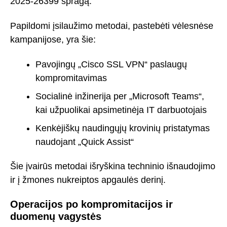
2025-26399 spragą.
Papildomi įsilaužimo metodai, pastebėti vėlesnėse
kampanijose, yra šie:
Pavojingų „Cisco SSL VPN“ paslaugų
kompromitavimas
Socialinė inžinerija per „Microsoft Teams“,
kai užpuolikai apsimetinėja IT darbuotojais
Kenkėjiškų naudingųjų krovinių pristatymas
naudojant „Quick Assist“
Šie įvairūs metodai išryškina techninio išnaudojimo
ir į žmones nukreiptos apgaulės derinį.
Operacijos po kompromitacijos ir
duomenų vagystės