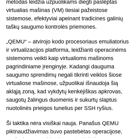
metodas leidžia užpuolikams diegti paslėptas
virtualias mašinas (VM) tiesiai pažeistose
sistemose, efektyviai apeinant tradicines galinių
taškų saugumo kontrolės priemones.
„QEMU“ – atvirojo kodo procesoriaus emuliatorius
ir virtualizacijos platforma, leidžianti operacinėms
sistemoms veikti kaip virtualioms mašinoms
pagrindiniame įrenginyje. Kadangi dauguma
saugumo sprendimų negali tikrinti veiklos šiose
virtualiose mašinose, užpuolikai išnaudoja šią
akląją zoną, kad vykdytų kenkėjiškas apkrovas,
saugotų žalingus duomenis ir sukurtų slaptus
nuotolinės prieigos tunelius per SSH ryšius.
Ši taktika nėra visiškai nauja. Panašus QEMU
piktnaudžiavimas buvo pastebėtas operacijose,