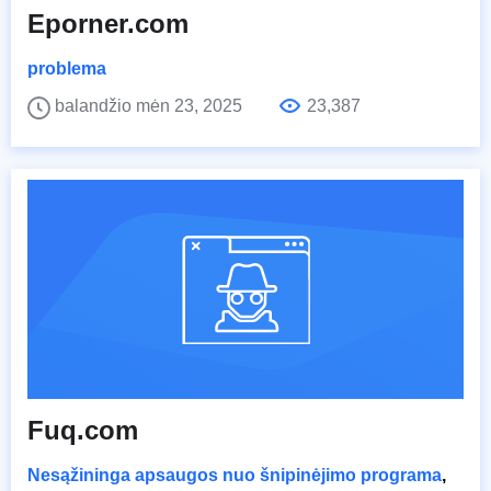
Eporner.com
problema
balandžio mėn 23, 2025
23,387
Fuq.com
Nesąžininga apsaugos nuo šnipinėjimo programa
,