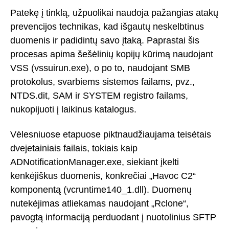
Patekę į tinklą, užpuolikai naudoja pažangias atakų
prevencijos technikas, kad išgautų neskelbtinus
duomenis ir padidintų savo įtaką. Paprastai šis
procesas apima šešėlinių kopijų kūrimą naudojant
VSS (vssuirun.exe), o po to, naudojant SMB
protokolus, svarbiems sistemos failams, pvz.,
NTDS.dit, SAM ir SYSTEM registro failams,
nukopijuoti į laikinus katalogus.
Vėlesniuose etapuose piktnaudžiaujama teisėtais
dvejetainiais failais, tokiais kaip
ADNotificationManager.exe, siekiant įkelti
kenkėjiškus duomenis, konkrečiai „Havoc C2“
komponentą (vcruntime140_1.dll). Duomenų
nutekėjimas atliekamas naudojant „Rclone“,
pavogtą informaciją perduodant į nuotolinius SFTP