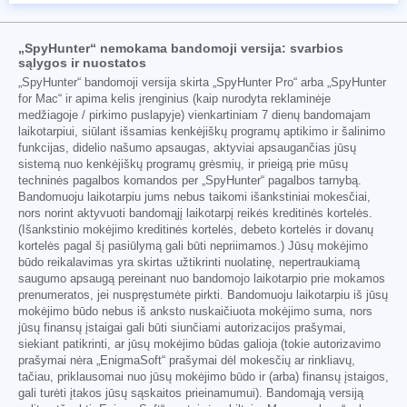
„SpyHunter“ nemokama bandomoji versija: svarbios
sąlygos ir nuostatos
„SpyHunter“ bandomoji versija skirta „SpyHunter Pro“ arba „SpyHunter
for Mac“ ir apima kelis įrenginius (kaip nurodyta reklaminėje
medžiagoje / pirkimo puslapyje) vienkartiniam 7 dienų bandomajam
laikotarpiui, siūlant išsamias kenkėjiškų programų aptikimo ir šalinimo
funkcijas, didelio našumo apsaugas, aktyviai apsaugančias jūsų
sistemą nuo kenkėjiškų programų grėsmių, ir prieigą prie mūsų
techninės pagalbos komandos per „SpyHunter“ pagalbos tarnybą.
Bandomuoju laikotarpiu jums nebus taikomi išankstiniai mokesčiai,
nors norint aktyvuoti bandomąjį laikotarpį reikės kreditinės kortelės.
(Išankstinio mokėjimo kreditinės kortelės, debeto kortelės ir dovanų
kortelės pagal šį pasiūlymą gali būti nepriimamos.) Jūsų mokėjimo
būdo reikalavimas yra skirtas užtikrinti nuolatinę, nepertraukiamą
saugumo apsaugą pereinant nuo bandomojo laikotarpio prie mokamos
prenumeratos, jei nuspręstumėte pirkti. Bandomuoju laikotarpiu iš jūsų
mokėjimo būdo nebus iš anksto nuskaičiuota mokėjimo suma, nors
jūsų finansų įstaigai gali būti siunčiami autorizacijos prašymai,
siekiant patikrinti, ar jūsų mokėjimo būdas galioja (tokie autorizavimo
prašymai nėra „EnigmaSoft“ prašymai dėl mokesčių ar rinkliavų,
tačiau, priklausomai nuo jūsų mokėjimo būdo ir (arba) finansų įstaigos,
gali turėti įtakos jūsų sąskaitos prieinamumui). Bandomąją versiją