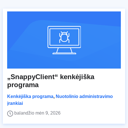
„SnappyClient“ kenkėjiška
programa
Kenkėjiška programa
,
Nuotolinio administravimo
įrankiai
balandžio mėn 9, 2026