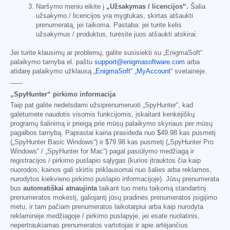
Naršymo meniu eikite į
„Užsakymas / licencijos“.
Šalia
užsakymo / licencijos yra mygtukas, skirtas atšaukti
prenumeratą, jei taikoma. Pastaba: jei turite kelis
užsakymus / produktus, turėsite juos atšaukti atskirai.
Jei turite klausimų ar problemų, galite susisiekti su „EnigmaSoft“
palaikymo tarnyba el. paštu
support@enigmasoftware.com
arba
atidarę palaikymo užklausą
„EnigmaSoft“ „MyAccount“
svetainėje.
------
„SpyHunter“ pirkimo informacija
Taip pat galite nedelsdami užsiprenumeruoti „SpyHunter“, kad
galėtumėte naudotis visomis funkcijomis, įskaitant kenkėjiškų
programų šalinimą ir prieigą prie mūsų palaikymo skyriaus per mūsų
pagalbos tarnybą. Paprastai kaina prasideda nuo
$49.98
kas pusmetį
(„SpyHunter Basic Windows“) ir
$79.98
kas pusmetį („SpyHunter Pro
Windows“ / „SpyHunter for Mac“) pagal pasiūlymo medžiagą ir
registracijos / pirkimo puslapio sąlygas (kurios įtrauktos čia kaip
nuorodos; kainos gali skirtis priklausomai nuo šalies arba reklamos,
nurodytos kiekvieno pirkimo puslapio informacijoje). Jūsų prenumerata
bus
automatiškai atnaujinta
taikant tuo metu taikomą standartinį
prenumeratos mokestį, galiojantį jūsų pradinės prenumeratos įsigijimo
metu, ir tam pačiam prenumeratos laikotarpiui arba kaip nurodyta
reklaminėje medžiagoje / pirkimo puslapyje, jei esate nuolatinis,
nepertraukiamas prenumeratos vartotojas ir apie artėjančius