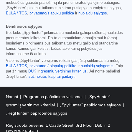
mokesčius gausite pranešimą iki prenumeratos galiojimo pabaigos.
„SpyHunter“ pirkimui taikomos pirkimo puslapyje nurodytos sąlygos,
EULA / TOS
,
privatumo/slapukų politika
ir
nuolaidų sąlygos
.
------
Bendrosios sąlygos
Bet koks „SpyHunter“ pirkimas su nuolaida galioja siūlomą nuolaidos
prenumeratos laikotarpį. Po to automatiniam atnaujinimui ir (arba)
būsimiems pirkimams bus taikoma tuo metu galiojanti standartinė
kaina. Kainos gali keistis, tačiau apie kainų pokyčius jus
informuosime iš anksto.
Visoms „SpyHunter“ versijoms reikalingas jūsų sutikimas su mūsų
EULA / TOS
,
privatumo / slapukų politika
ir
nuolaidų sąlygomis
. Taip
pat žr. mūsų
DUK
ir
grėsmių vertinimo kriterijus
. Jei norite pašalinti
„SpyHunter“,
sužinokite, kaip tai padaryti
.
Namai
Programos pašalinimo veiksmai
„SpyHunter“
grėsmių vertinimo kriterijai
„SpyHunter“ papildomos sąlygos
„RegHunter“ papildomos sąlygos
Registruota buveinė: 1 Castle Street, 3rd Floor, Dublin 2
D02XD82 Ireland.