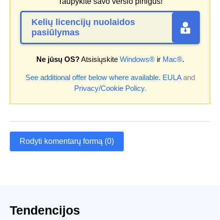
Taupykite savo verslo pinigus!
Kelių licencijų nuolaidos
pasiūlymas
Ne jūsų OS?
Atsisiųskite
Windows®
ir
Mac®
.
See additional offer below where available.
EULA
and
Privacy/Cookie Policy
.
Rodyti komentarų formą (0)
Tendencijos