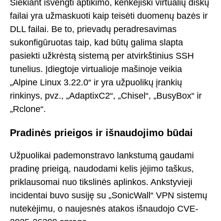
Siekiant išvengti aptikimo, kenkėjiški virtualių diskų
failai yra užmaskuoti kaip teisėti duomenų bazės ir
DLL failai. Be to, prievadų peradresavimas
sukonfigūruotas taip, kad būtų galima slapta
pasiekti užkrėstą sistemą per atvirkštinius SSH
tunelius. Įdiegtoje virtualioje mašinoje veikia
„Alpine Linux 3.22.0“ ir yra užpuolikų įrankių
rinkinys, pvz., „AdaptixC2“, „Chisel“, „BusyBox“ ir
„Rclone“.
Pradinės prieigos ir išnaudojimo būdai
Užpuolikai pademonstravo lankstumą gaudami
pradinę prieigą, naudodami kelis įėjimo taškus,
priklausomai nuo tikslinės aplinkos. Ankstyvieji
incidentai buvo susiję su „SonicWall“ VPN sistemų
nutekėjimu, o naujesnės atakos išnaudojo CVE-