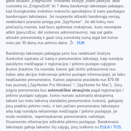
galite atšaukti „EnigmaSoft“ svetainės skiltyje „Mano paskyra“ arba
susisiekę su „EnigmaSoft“ iki 7 dienų bandomojo laikotarpio pabaigos,
kad išvengtumėte mokėtino mokesčio apmokėjimo iš karto pasibaigus
bandomajam laikotarpiui. Jei nuspręsite atšaukti bandomąją versiją,
nedelsdami prarasite prieigą prie „SpyHunter“. Jei dėl kokių nors
priežasčių manote, kad buvo apdorotas mokėjimas, kurio nenorėjote
atlikti (pavyzdžiui, dėl sistemos administravimo), taip pat galite
atšaukti prenumeratą ir gauti visą sumokėtą sumą atgal bet kuriuo
metu per 30 dienų nuo pirkimo datos. Žr .
DUK
.
Bandomojo laikotarpio pabaigoje jums bus nedelsiant išrašyta
išankstinė sąskaita už kainą ir prenumeratos laikotarpį, kaip nurodyta
pasiūlymo medžiagoje ir registracijos / pirkimo puslapio sąlygose
(kurios įtrauktos čia nuoroda; kainos gali skirtis priklausomai nuo
šalies arba akcijos kiekvienoje pirkimo puslapio informacijoje), jei laiku
neatšaukėte prenumeratos. Kainos paprastai prasideda nuo
$79.98
kas pusmetį („SpyHunter Pro Windows“ / „SpyHunter for Mac“). Jūsų
įsigyta prenumerata bus
automatiškai atnaujinta
pagal registracijos /
pirkimo puslapio sąlygas, kurios numato automatinį atnaujinimą
taikant tuo metu taikomą standartinį prenumeratos mokestį, galiojantį
jūsų pradinio pirkimo metu, ir tam pačiam prenumeratos laikotarpiui
arba kaip nurodyta reklaminėje medžiagoje / pirkimo puslapyje, jei
esate nuolatinis, nepertraukiamas prenumeratos vartotojas.
Išsamesnės informacijos ieškokite pirkimo puslapyje. Bandomasis
laikotarpis galioja laikantis šių sąlygų, jūsų sutikimo su
EULA / TOS
,