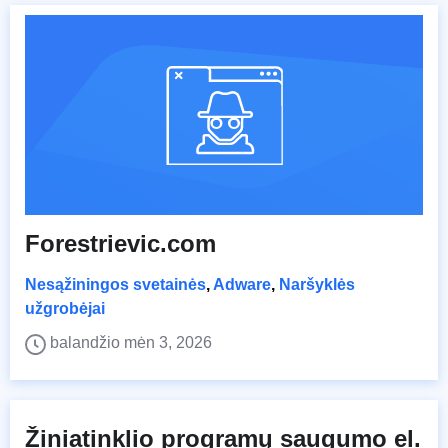
Forestrievic.com
Nesąžiningos svetainės
,
Adware
,
Naršyklės
užgrobėjai
balandžio mėn 3, 2026
Žiniatinklio programų saugumo el.