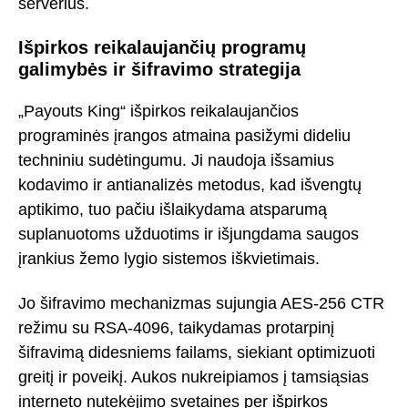
serverius.
Išpirkos reikalaujančių programų
galimybės ir šifravimo strategija
„Payouts King“ išpirkos reikalaujančios
programinės įrangos atmaina pasižymi dideliu
techniniu sudėtingumu. Ji naudoja išsamius
kodavimo ir antianalizės metodus, kad išvengtų
aptikimo, tuo pačiu išlaikydama atsparumą
suplanuotoms užduotims ir išjungdama saugos
įrankius žemo lygio sistemos iškvietimais.
Jo šifravimo mechanizmas sujungia AES-256 CTR
režimu su RSA-4096, taikydamas protarpinį
šifravimą didesniems failams, siekiant optimizuoti
greitį ir poveikį. Aukos nukreipiamos į tamsiąsias
interneto nutekėjimo svetaines per išpirkos