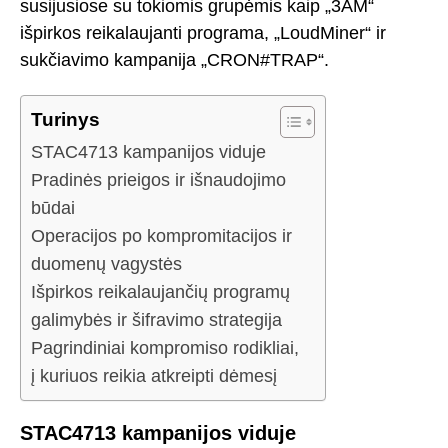
susijusiose su tokiomis grupėmis kaip „3AM“
išpirkos reikalaujanti programa, „LoudMiner“ ir
sukčiavimo kampanija „CRON#TRAP“.
Turinys
STAC4713 kampanijos viduje
Pradinės prieigos ir išnaudojimo
būdai
Operacijos po kompromitacijos ir
duomenų vagystės
Išpirkos reikalaujančių programų
galimybės ir šifravimo strategija
Pagrindiniai kompromiso rodikliai,
į kuriuos reikia atkreipti dėmesį
STAC4713 kampanijos viduje