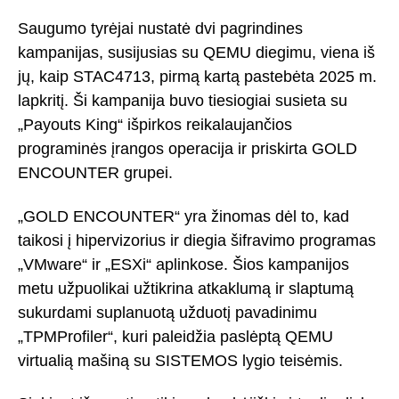
Saugumo tyrėjai nustatė dvi pagrindines
kampanijas, susijusias su QEMU diegimu, viena iš
jų, kaip STAC4713, pirmą kartą pastebėta 2025 m.
lapkritį. Ši kampanija buvo tiesiogiai susieta su
„Payouts King“ išpirkos reikalaujančios
programinės įrangos operacija ir priskirta GOLD
ENCOUNTER grupei.
„GOLD ENCOUNTER“ yra žinomas dėl to, kad
taikosi į hipervizorius ir diegia šifravimo programas
„VMware“ ir „ESXi“ aplinkose. Šios kampanijos
metu užpuolikai užtikrina atkaklumą ir slaptumą
sukurdami suplanuotą užduotį pavadinimu
„TPMProfiler“, kuri paleidžia paslėptą QEMU
virtualią mašiną su SISTEMOS lygio teisėmis.