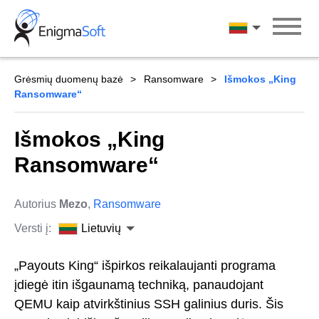
Skip
to
Lietuvių
content
Grėsmių duomenų bazė
Ransomware
Išmokos „King
Ransomware“
Išmokos „King
Ransomware“
Autorius
Mezo
,
Ransomware
Versti į:
Lietuvių
„Payouts King“ išpirkos reikalaujanti programa
įdiegė itin išgaunamą techniką, panaudojant
QEMU kaip atvirkštinius SSH galinius duris. Šis