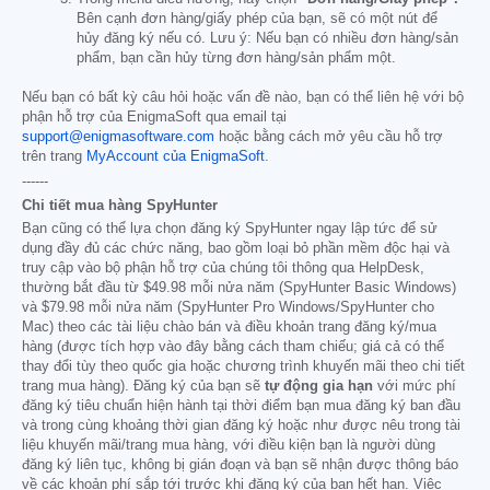
Bên cạnh đơn hàng/giấy phép của bạn, sẽ có một nút để
hủy đăng ký nếu có. Lưu ý: Nếu bạn có nhiều đơn hàng/sản
phẩm, bạn cần hủy từng đơn hàng/sản phẩm một.
Nếu bạn có bất kỳ câu hỏi hoặc vấn đề nào, bạn có thể liên hệ với bộ
phận hỗ trợ của EnigmaSoft qua email tại
support@enigmasoftware.com
hoặc bằng cách mở yêu cầu hỗ trợ
trên trang
MyAccount của EnigmaSoft
.
------
Chi tiết mua hàng SpyHunter
Bạn cũng có thể lựa chọn đăng ký SpyHunter ngay lập tức để sử
dụng đầy đủ các chức năng, bao gồm loại bỏ phần mềm độc hại và
truy cập vào bộ phận hỗ trợ của chúng tôi thông qua HelpDesk,
thường bắt đầu từ
$49.98
mỗi nửa năm (SpyHunter Basic Windows)
và
$79.98
mỗi nửa năm (SpyHunter Pro Windows/SpyHunter cho
Mac) theo các tài liệu chào bán và điều khoản trang đăng ký/mua
hàng (được tích hợp vào đây bằng cách tham chiếu; giá cả có thể
thay đổi tùy theo quốc gia hoặc chương trình khuyến mãi theo chi tiết
trang mua hàng). Đăng ký của bạn sẽ
tự động gia hạn
với mức phí
đăng ký tiêu chuẩn hiện hành tại thời điểm bạn mua đăng ký ban đầu
và trong cùng khoảng thời gian đăng ký hoặc như được nêu trong tài
liệu khuyến mãi/trang mua hàng, với điều kiện bạn là người dùng
đăng ký liên tục, không bị gián đoạn và bạn sẽ nhận được thông báo
về các khoản phí sắp tới trước khi đăng ký của bạn hết hạn. Việc