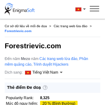
Skip
to
Tiếng Việt Na
content
Cơ sở dữ liệu về mối đe dọa
Các trang web lừa đảo
Forestrievic.com
Forestrievic.com
Đến năm
Mezo
năm
Các trang web lừa đảo
,
Phần
mềm quảng cáo
,
Trình duyệt Hijackers
Dịch sang:
Tiếng Việt Nam
Thẻ điểm Đe doạ
?
Popularity Rank:
8,325
Mức độ nguy hiểm:
20 % (Bình thường)