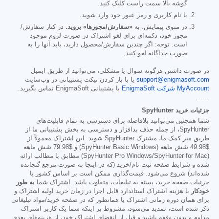
گوشه بالا سمت راست کلیک کنید.
با نام کاربری و رمز عبور خود وارد شوید.
در منوی پیمایش، به
«سفارش/مجوزها» بروید.
در کنار سفارش/
مجوز خود، دکمه‌ای برای لغو اشتراک در صورت لزوم موجود
است. توجه: اگر چندین سفارش/محصول دارید، باید آنها را به
صورت جداگانه لغو کنید.
در صورت داشتن هرگونه سوال یا مشکلی، می‌توانید از طریق ایمیل
support@enigmasoft.com
یا با باز کردن تیکت پشتیبانی در وب‌سایت
MyAccount شرکت EnigmaSoft
با پشتیبانی EnigmaSoft تماس بگیرید.
------
جزئیات خرید SpyHunter
شما همچنین می‌توانید بلافاصله برای دسترسی به تمام قابلیت‌های
SpyHunter، از جمله حذف بدافزار و دسترسی به بخش پشتیبانی ما از
طریق میز کمک ما، مشترک SpyHunter شوید. این اشتراک معمولاً از
$49.98
شش ماهه (SpyHunter Basic Windows) و
$79.98
شش ماهه
(SpyHunter Pro Windows/SpyHunter for Mac) مطابق با مطالب ارائه
شده و شرایط صفحه ثبت نام/خرید (که در اینجا به صورت مرجع گنجانده
شده‌اند) شروع می‌شود. قیمت‌گذاری ممکن است بر اساس کشور یا
جزئیات صفحه خرید، بسته به تبلیغات، متفاوت باشد. اشتراک شما
به طور
خودکار
با هزینه اشتراک استاندارد قابل اجرا در زمان خرید اولیه اشتراک و
برای همان دوره زمانی اشتراک یا همانطور که در صفحه خرید/مواد تبلیغاتی
ذکر شده است، تمدید می‌شود، مشروط بر اینکه شما یک کاربر اشتراک
مداوم و بدون وقفه باشید و قبل از انقضای اشتراک خود، از هزینه‌های بعدی