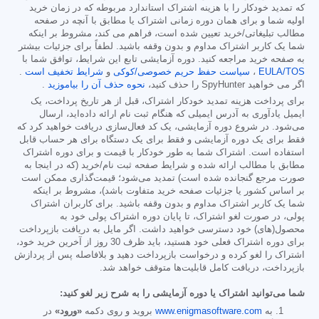
که تمدید خودکار را با هزینه اشتراک استاندارد مربوطه که در زمان خرید
اولیه شما و برای همان دوره زمانی اشتراک یا مطابق با آنچه در صفحه
مطالب تبلیغاتی/خرید تعیین شده است، فراهم می کند، مشروط بر اینکه
شما یک کاربر اشتراک مداوم و بدون وقفه باشید. لطفاً برای جزئیات بیشتر
به صفحه خرید مراجعه کنید. دوره آزمایشی تابع این شرایط، توافق شما با
EULA/TOS
،
سیاست حفظ حریم خصوصی/کوکی
و
شرایط تخفیف است
.
اگر می خواهید SpyHunter را حذف کنید،
نحوه حذف آن را بیاموزید
.
برای پرداخت هزینه تمدید خودکار اشتراک، قبل از هر تاریخ پرداخت، یک
ایمیل یادآوری به آدرس ایمیلی که هنگام ثبت نام ارائه داده‌اید، ارسال
می‌شود. در شروع دوره آزمایشی، یک کد فعال‌سازی دریافت خواهید کرد که
فقط برای یک دوره آزمایشی و فقط برای یک دستگاه برای هر حساب قابل
استفاده است. اشتراک شما به طور خودکار با قیمت و برای دوره اشتراک
مطابق با مطالب ارائه شده و شرایط صفحه ثبت نام/خرید (که در اینجا به
صورت مرجع گنجانده شده است) تمدید می‌شود؛ قیمت‌گذاری ممکن است
بر اساس کشور یا جزئیات صفحه خرید متفاوت باشد)، مشروط بر اینکه
شما یک کاربر اشتراک مداوم و بدون وقفه باشید. برای کاربران اشتراک
پولی، در صورت لغو اشتراک، تا پایان دوره اشتراک پولی خود به
محصول(های) خود دسترسی خواهید داشت. اگر مایل به دریافت بازپرداخت
برای دوره اشتراک فعلی خود هستید، باید ظرف 30 روز از آخرین خرید خود،
اشتراک را لغو کرده و درخواست بازپرداخت دهید و بلافاصله پس از پردازش
بازپرداخت، دریافت کامل قابلیت‌ها متوقف خواهد شد.
شما می‌توانید اشتراک یا دوره آزمایشی را به شرح زیر لغو کنید:
به
www.enigmasoftware.com
بروید و روی دکمه
«ورود»
در