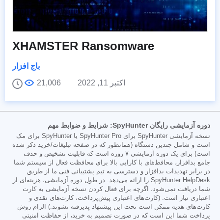
XHAMSTER Ransomware
باج افزار
اکتبر 11, 2022
21,006
دوره آزمایشی رایگان SpyHunter: شرایط و ضوابط مهم
نسخه آزمایشی SpyHunter برای SpyHunter Pro یا SpyHunter برای مک
است و شامل چندین دستگاه (همانطور که در صفحه تبلیغات/خرید ذکر شده
است) برای یک دوره آزمایشی ۷ روزه است که قابلیت تشخیص و حذف
جامع بدافزار، محافظ‌های با کارایی بالا برای محافظت فعال از سیستم شما
در برابر تهدیدات بدافزار و دسترسی به تیم پشتیبانی فنی ما از طریق
SpyHunter HelpDesk را ارائه می‌دهد. در طول دوره آزمایشی، هزینه‌ای از
شما دریافت نمی‌شود، اگرچه برای فعال کردن نسخه آزمایشی به کارت
اعتباری نیاز است. (کارت‌های اعتباری پیش‌پرداخت، کارت‌های نقدی و
کارت‌های هدیه ممکن است تحت این پیشنهاد پذیرفته نشوند.) الزام روش
پرداخت شما این است که در صورت تصمیم به خرید، از حفاظت امنیتی