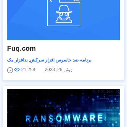
Fuq.com
برنامه ضد جاسوس افزار سرکش
,
بدافزار مک
ژوئن 26, 2023
21,258