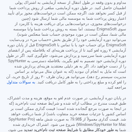
مداوم و بدون وقفه در طول انتقال از نسخه آزمایشی به اشتراک پولی
اطمینان حاصل کنید. در طول دوره آزمایشی، مبلغی از روش پرداخت شما
از قبل کسر نخواهد شد، اگرچه ممکن است درخواست‌های مجوز برای تأیید
اعتبار روش پرداخت شما به موسسه مالی شما ارسال شود (چنین
درخواست‌های مجوزی، درخواست‌هایی برای دریافت هزینه یا کارمزد از
سوی EnigmaSoft نیستند، اما بسته به روش پرداخت شما و/یا موسسه
مالی شما، ممکن است در مورد موجودی حساب شما منعکس شوند).
می‌توانید دوره آزمایشی خود را از طریق بخش «حساب من» در وب‌سایت
EnigmaSoft برای حساب خود یا با تماس با EnigmaSoft قبل از پایان دوره
آزمایشی ۷ روزه لغو کنید تا از پرداخت هزینه‌ای که بلافاصله پس از انقضای
دوره آزمایشی شما سررسید و پردازش می‌شود، جلوگیری کنید. اگر در طول
دوره آزمایشی خود تصمیم به لغو بگیرید، بلافاصله دسترسی به SpyHunter
را از دست خواهید داد. اگر به هر دلیلی معتقدید هزینه‌ای پردازش شده
است که مایل به انجام آن نبودید (که به عنوان مثال می‌تواند بر اساس
مدیریت سیستم رخ دهد)، می‌توانید هر زمان ظرف ۳۰ روز از تاریخ خرید، آن
را لغو کرده و مبلغ پرداختی را به طور کامل دریافت کنید.
به سوالات متداول
مراجعه کنید.
در پایان دوره آزمایشی، در صورت عدم لغو به موقع، هزینه و مدت اشتراک،
طبق قیمت مندرج در مطالب ارائه شده و شرایط صفحه ثبت نام/خرید (که
در اینجا به صورت مرجع گنجانده شده است؛ قیمت گذاری ممکن است بر
اساس کشور یا جزئیات صفحه خرید متفاوت باشد) از شما دریافت خواهد
شد. قیمت گذاری معمولاً از
$79.98
به صورت شش ماهه (SpyHunter Pro
Windows/SpyHunter for Mac) شروع می شود. اشتراک خریداری شده
شما
به طور خودکار مطابق با شرایط صفحه ثبت نام/خرید تمدید
می شود،