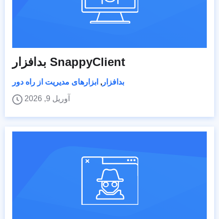
بدافزار SnappyClient
بدافزار
,
ابزارهای مدیریت از راه دور
آوریل 9, 2026