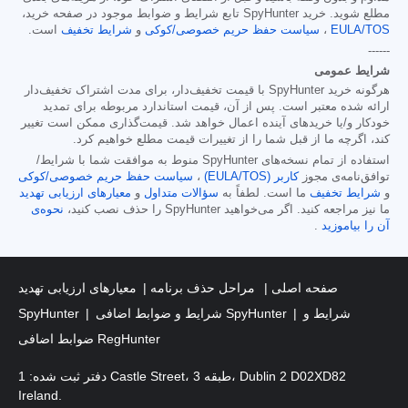
مطلع شوید. خرید SpyHunter تابع شرایط و ضوابط موجود در صفحه خرید،
EULA/TOS
،
سیاست حفظ حریم خصوصی/کوکی
و
شرایط تخفیف
است.
------
شرایط عمومی
هرگونه خرید SpyHunter با قیمت تخفیف‌دار، برای مدت اشتراک تخفیف‌دار
ارائه شده معتبر است. پس از آن، قیمت استاندارد مربوطه برای تمدید
خودکار و/یا خریدهای آینده اعمال خواهد شد. قیمت‌گذاری ممکن است تغییر
کند، اگرچه ما از قبل شما را از تغییرات قیمت مطلع خواهیم کرد.
استفاده از تمام نسخه‌های SpyHunter منوط به موافقت شما با شرایط/
توافق‌نامه‌ی مجوز
کاربر (EULA/TOS)
،
سیاست حفظ حریم خصوصی/کوکی
و
شرایط تخفیف
ما است. لطفاً به
سؤالات متداول
و
معیارهای ارزیابی تهدید
ما نیز مراجعه کنید. اگر می‌خواهید SpyHunter را حذف نصب کنید،
نحوه‌ی
آن را بیاموزید
.
صفحه اصلی
مراحل حذف برنامه
معیارهای ارزیابی تهدید
شرایط و
شرایط و ضوابط اضافی SpyHunter
SpyHunter
ضوابط اضافی RegHunter
دفتر ثبت شده: 1 Castle Street، طبقه 3، Dublin 2 D02XD82
Ireland.