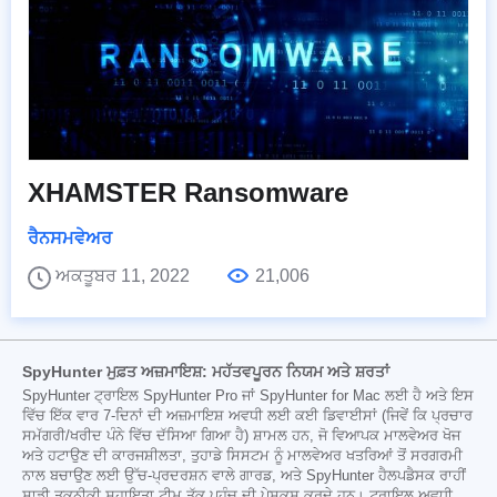
XHAMSTER Ransomware
ਰੈਨਸਮਵੇਅਰ
ਅਕਤੂਬਰ 11, 2022
21,006
SpyHunter ਮੁਫ਼ਤ ਅਜ਼ਮਾਇਸ਼: ਮਹੱਤਵਪੂਰਨ ਨਿਯਮ ਅਤੇ ਸ਼ਰਤਾਂ
SpyHunter ਟ੍ਰਾਇਲ SpyHunter Pro ਜਾਂ SpyHunter for Mac ਲਈ ਹੈ ਅਤੇ ਇਸ
ਵਿੱਚ ਇੱਕ ਵਾਰ 7-ਦਿਨਾਂ ਦੀ ਅਜ਼ਮਾਇਸ਼ ਅਵਧੀ ਲਈ ਕਈ ਡਿਵਾਈਸਾਂ (ਜਿਵੇਂ ਕਿ ਪ੍ਰਚਾਰ
ਸਮੱਗਰੀ/ਖਰੀਦ ਪੰਨੇ ਵਿੱਚ ਦੱਸਿਆ ਗਿਆ ਹੈ) ਸ਼ਾਮਲ ਹਨ, ਜੋ ਵਿਆਪਕ ਮਾਲਵੇਅਰ ਖੋਜ
ਅਤੇ ਹਟਾਉਣ ਦੀ ਕਾਰਜਸ਼ੀਲਤਾ, ਤੁਹਾਡੇ ਸਿਸਟਮ ਨੂੰ ਮਾਲਵੇਅਰ ਖਤਰਿਆਂ ਤੋਂ ਸਰਗਰਮੀ
ਨਾਲ ਬਚਾਉਣ ਲਈ ਉੱਚ-ਪ੍ਰਦਰਸ਼ਨ ਵਾਲੇ ਗਾਰਡ, ਅਤੇ SpyHunter ਹੈਲਪਡੈਸਕ ਰਾਹੀਂ
ਸਾਡੀ ਤਕਨੀਕੀ ਸਹਾਇਤਾ ਟੀਮ ਤੱਕ ਪਹੁੰਚ ਦੀ ਪੇਸ਼ਕਸ਼ ਕਰਦੇ ਹਨ। ਟ੍ਰਾਇਲ ਅਵਧੀ