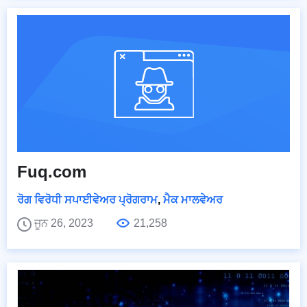
Fuq.com
ਰੋਗ ਵਿਰੋਧੀ ਸਪਾਈਵੇਅਰ ਪ੍ਰੋਗਰਾਮ
,
ਮੈਕ ਮਾਲਵੇਅਰ
ਜੂਨ 26, 2023
21,258