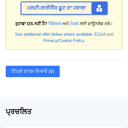
ਮਲਟੀ-ਲਾਈਸੈਂਸ ਛੂਟ ਦਾ ਹਵਾਲਾ
ਤੁਹਾਡਾ OS ਨਹੀਂ ਹੈ?
ਵਿੰਡੋਜ਼®
ਅਤੇ
ਮੈਕ®
ਲਈ ਡਾਊਨਲੋਡ ਕਰੋ।
See additional offer below where available.
EULA
and
Privacy/Cookie Policy
.
ਟਿੱਪਣੀ ਫਾਰਮ ਦਿਖਾਓ (0)
ਪ੍ਰਚਲਿਤ