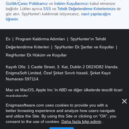
Gizlilik/Çerez Politikamız
ve
İndirim Koşullarımızı
kabul etmenize
bağlıdır. Lütfen ayrıca
SSS
ve
Tehdit Değerlendirme Kriterlerimize
de
göz atın. SpyHunter'ı kaldırmak istiyorsanız,
nasıl yapılacağını
öğrenin
.
Ev
Program Kaldırma Adımları
SpyHunter'ın Tehdit
Değerlendirme Kriterleri
SpyHunter Ek Şartlar ve Koşullar
RegHunter Ek Hüküm ve Koşullar
Kayıtlı Ofis: 1 Castle Street, 3. Kat, Dublin 2 D02XD82 İrlanda.
EnigmaSoft Limited, Özel Şirket Sınırlı hisseli, Şirket Kayıt
Numarası 597114.
Mac ve MacOS, Apple Inc.'in ABD ve diğer ülkelerde tescilli ticari
markalarıdır.
Enigmasoftware.com uses cookies to provide you with a
Telif Hakkı 2016-
2026
. EnigmaSoft Ltd. Tüm Hakları Saklıdır.
better browsing experience and analyze how users navigate
and utilize the Site. By using this Site or clicking on "OK", you
consent to the use of cookies.
Daha fazla bilgi edinin
.