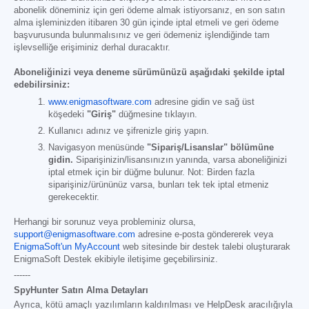
abonelik döneminiz için geri ödeme almak istiyorsanız, en son satın
alma işleminizden itibaren 30 gün içinde iptal etmeli ve geri ödeme
başvurusunda bulunmalısınız ve geri ödemeniz işlendiğinde tam
işlevselliğe erişiminiz derhal duracaktır.
Aboneliğinizi veya deneme sürümünüzü aşağıdaki şekilde iptal
edebilirsiniz:
www.enigmasoftware.com
adresine gidin ve sağ üst
köşedeki
"Giriş"
düğmesine tıklayın.
Kullanıcı adınız ve şifrenizle giriş yapın.
Navigasyon menüsünde
"Sipariş/Lisanslar" bölümüne
gidin.
Siparişinizin/lisansınızın yanında, varsa aboneliğinizi
iptal etmek için bir düğme bulunur. Not: Birden fazla
siparişiniz/ürününüz varsa, bunları tek tek iptal etmeniz
gerekecektir.
Herhangi bir sorunuz veya probleminiz olursa,
support@enigmasoftware.com
adresine e-posta göndererek veya
EnigmaSoft'un MyAccount
web sitesinde bir destek talebi oluşturarak
EnigmaSoft Destek ekibiyle iletişime geçebilirsiniz.
------
SpyHunter Satın Alma Detayları
Ayrıca, kötü amaçlı yazılımların kaldırılması ve HelpDesk aracılığıyla