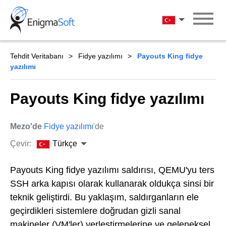
Skip
to
Türkçe
content
Tehdit Veritabanı
Fidye yazılımı
Payouts King fidye
yazılımı
Payouts King fidye yazılımı
Mezo'de
Fidye yazılımı
'de
Çevir:
Türkçe
Payouts King fidye yazılımı saldırısı, QEMU'yu ters
SSH arka kapısı olarak kullanarak oldukça sinsi bir
teknik geliştirdi. Bu yaklaşım, saldırganların ele
geçirdikleri sistemlere doğrudan gizli sanal
makineler (VM'ler) yerleştirmelerine ve geleneksel