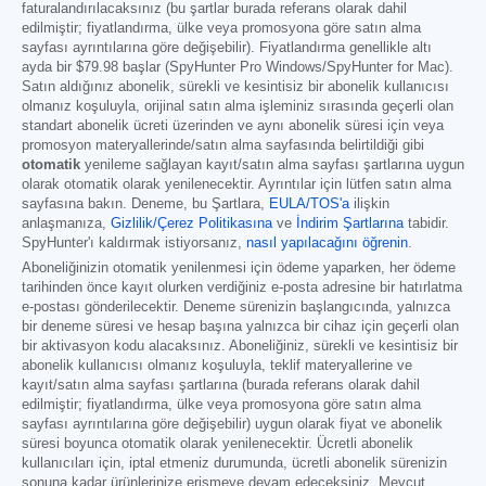
faturalandırılacaksınız (bu şartlar burada referans olarak dahil
edilmiştir; fiyatlandırma, ülke veya promosyona göre satın alma
sayfası ayrıntılarına göre değişebilir). Fiyatlandırma genellikle altı
ayda bir
$79.98
başlar (SpyHunter Pro Windows/SpyHunter for Mac).
Satın aldığınız abonelik, sürekli ve kesintisiz bir abonelik kullanıcısı
olmanız koşuluyla, orijinal satın alma işleminiz sırasında geçerli olan
standart abonelik ücreti üzerinden ve aynı abonelik süresi için veya
promosyon materyallerinde/satın alma sayfasında belirtildiği gibi
otomatik
yenileme sağlayan kayıt/satın alma sayfası şartlarına uygun
olarak otomatik olarak yenilenecektir. Ayrıntılar için lütfen satın alma
sayfasına bakın. Deneme, bu Şartlara,
EULA/TOS'a
ilişkin
anlaşmanıza,
Gizlilik/Çerez Politikasına
ve
İndirim Şartlarına
tabidir.
SpyHunter'ı kaldırmak istiyorsanız,
nasıl yapılacağını öğrenin
.
Aboneliğinizin otomatik yenilenmesi için ödeme yaparken, her ödeme
tarihinden önce kayıt olurken verdiğiniz e-posta adresine bir hatırlatma
e-postası gönderilecektir. Deneme sürenizin başlangıcında, yalnızca
bir deneme süresi ve hesap başına yalnızca bir cihaz için geçerli olan
bir aktivasyon kodu alacaksınız. Aboneliğiniz, sürekli ve kesintisiz bir
abonelik kullanıcısı olmanız koşuluyla, teklif materyallerine ve
kayıt/satın alma sayfası şartlarına (burada referans olarak dahil
edilmiştir; fiyatlandırma, ülke veya promosyona göre satın alma
sayfası ayrıntılarına göre değişebilir) uygun olarak fiyat ve abonelik
süresi boyunca otomatik olarak yenilenecektir. Ücretli abonelik
kullanıcıları için, iptal etmeniz durumunda, ücretli abonelik sürenizin
sonuna kadar ürünlerinize erişmeye devam edeceksiniz. Mevcut