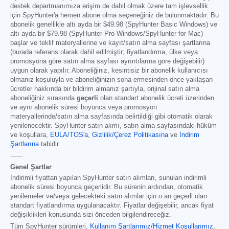
destek departmanımıza erişim de dahil olmak üzere tam işlevsellik
için SpyHunter'a hemen abone olma seçeneğiniz de bulunmaktadır. Bu
abonelik genellikle altı ayda bir
$49.98
(SpyHunter Basic Windows) ve
altı ayda bir
$79.98
(SpyHunter Pro Windows/SpyHunter for Mac)
başlar ve teklif materyallerine ve kayıt/satın alma sayfası şartlarına
(burada referans olarak dahil edilmiştir; fiyatlandırma, ülke veya
promosyona göre satın alma sayfası ayrıntılarına göre değişebilir)
uygun olarak yapılır. Aboneliğiniz, kesintisiz bir abonelik kullanıcısı
olmanız koşuluyla ve aboneliğinizin sona ermesinden önce yaklaşan
ücretler hakkında bir bildirim almanız şartıyla, orijinal satın alma
aboneliğiniz sırasında
geçerli
olan standart abonelik ücreti üzerinden
ve aynı abonelik süresi boyunca veya promosyon
materyallerinde/satın alma sayfasında belirtildiği gibi otomatik olarak
yenilenecektir. SpyHunter satın alımı, satın alma sayfasındaki hüküm
ve koşullara,
EULA/TOS'a
,
Gizlilik/Çerez Politikasına
ve
İndirim
Şartlarına
tabidir.
------
Genel Şartlar
İndirimli fiyattan yapılan SpyHunter satın alımları, sunulan indirimli
abonelik süresi boyunca geçerlidir. Bu sürenin ardından, otomatik
yenilemeler ve/veya gelecekteki satın alımlar için o an geçerli olan
standart fiyatlandırma uygulanacaktır. Fiyatlar değişebilir, ancak fiyat
değişiklikleri konusunda sizi önceden bilgilendireceğiz.
Tüm SpyHunter sürümleri
,
Kullanım Şartlarımız/Hizmet Koşullarımız
,