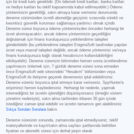
için bir kredi kartı gereklidir. (Ön ödemeli kredi kartları, banka kartları
ve hediye kartları bu teklif kapsamında kabul edilmeyebilir.) Ödeme
yönteminizin gerekliliği, satın almaya karar vermeniz durumunda
deneme sürümünden ücretli aboneliğe geçişiniz sırasında sürekli ve
kesintisiz güvenlik koruması sağlamaya yardımcı olmak içindir.
Deneme süresi boyunca ödeme yönteminizden önceden herhangi bir
ücret alınmayacaktır; ancak ödeme yönteminizin geçerliliğini
doğrulamak için finans kuruluşunuza yetkilendirme talepleri
gönderilebilir (bu yetkilendirme talepleri EnigmaSoft tarafından yapılan
ücret veya masraf talepleri değildir, ancak ödeme yönteminiz ve/veya
finans kuruluşunuza bağlı olarak hesabınızın kullanılabilirliğini
etkileyebilir). Deneme sürenizin bitiminden hemen sonra ücretlendirme
yapılmasını önlemek için, 7 günlük deneme süresi sona ermeden
önce EnigmaSoft web sitesindeki "Hesabım" bölümünden veya
EnigmaSoft ile iletişime geçerek denemenizi iptal edebilirsiniz.
Deneme süreniz boyunca iptal etmeye karar verirseniz, SpyHunter'a
erişiminizi hemen kaybedersiniz. Herhangi bir nedenle, yapmak
istemediğiniz bir ücretin işlendiğini düşünüyorsanız (örneğin sistem
yönetimi nedeniyle), satın alma tarihinden itibaren 30 gün içinde
istediğiniz zaman iptal edebilir ve ücretin tamamını geri alabilirsiniz.
Sıkça Sorulan Sorulara
bakın.
Deneme süresinin sonunda, zamanında iptal etmediyseniz, teklif
materyallerinde ve kayıt/satın alma sayfası şartlarında belirtilen
fiyattan ve abonelik süresi için derhal peşin olarak