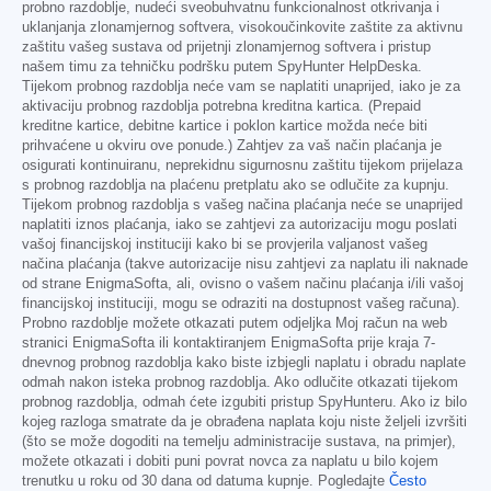
probno razdoblje, nudeći sveobuhvatnu funkcionalnost otkrivanja i
uklanjanja zlonamjernog softvera, visokoučinkovite zaštite za aktivnu
zaštitu vašeg sustava od prijetnji zlonamjernog softvera i pristup
našem timu za tehničku podršku putem SpyHunter HelpDeska.
Tijekom probnog razdoblja neće vam se naplatiti unaprijed, iako je za
aktivaciju probnog razdoblja potrebna kreditna kartica. (Prepaid
kreditne kartice, debitne kartice i poklon kartice možda neće biti
prihvaćene u okviru ove ponude.) Zahtjev za vaš način plaćanja je
osigurati kontinuiranu, neprekidnu sigurnosnu zaštitu tijekom prijelaza
s probnog razdoblja na plaćenu pretplatu ako se odlučite za kupnju.
Tijekom probnog razdoblja s vašeg načina plaćanja neće se unaprijed
naplatiti iznos plaćanja, iako se zahtjevi za autorizaciju mogu poslati
vašoj financijskoj instituciji kako bi se provjerila valjanost vašeg
načina plaćanja (takve autorizacije nisu zahtjevi za naplatu ili naknade
od strane EnigmaSofta, ali, ovisno o vašem načinu plaćanja i/ili vašoj
financijskoj instituciji, mogu se odraziti na dostupnost vašeg računa).
Probno razdoblje možete otkazati putem odjeljka Moj račun na web
stranici EnigmaSofta ili kontaktiranjem EnigmaSofta prije kraja 7-
dnevnog probnog razdoblja kako biste izbjegli naplatu i obradu naplate
odmah nakon isteka probnog razdoblja. Ako odlučite otkazati tijekom
probnog razdoblja, odmah ćete izgubiti pristup SpyHunteru. Ako iz bilo
kojeg razloga smatrate da je obrađena naplata koju niste željeli izvršiti
(što se može dogoditi na temelju administracije sustava, na primjer),
možete otkazati i dobiti puni povrat novca za naplatu u bilo kojem
trenutku u roku od 30 dana od datuma kupnje. Pogledajte
Često