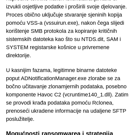
izvukli osjetljive podatke i proširili svoje djelovanje.
Proces obično uključuje stvaranje sjeninih kopija
pomoću VSS-a (vssuirun.exe), nakon čega slijedi
korištenje SMB protokola za kopiranje kritičnih
sistemskih datoteka kao što su NTDS.dit, SAM i
SYSTEM registarske košnice u privremene
direktorije.
U kasnijim fazama, legitimne binarne datoteke
poput ADNotificationManager.exe zlorabe se za
bočno učitavanje zlonamjernih podataka, posebno
komponente Havoc C2 (vcruntime140_1.dll). Zatim
se provodi krađa podataka pomoću Rclonea,
prenoseći ukradene informacije na udaljene SFTP
poslužitelje.
Mogućnosti ransomwarea i strategija