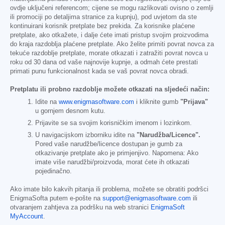
ovdje uključeni referencom; cijene se mogu razlikovati ovisno o zemlji
ili promociji po detaljima stranice za kupnju), pod uvjetom da ste
kontinuirani korisnik pretplate bez prekida. Za korisnike plaćene
pretplate, ako otkažete, i dalje ćete imati pristup svojim proizvodima
do kraja razdoblja plaćene pretplate. Ako želite primiti povrat novca za
tekuće razdoblje pretplate, morate otkazati i zatražiti povrat novca u
roku od 30 dana od vaše najnovije kupnje, a odmah ćete prestati
primati punu funkcionalnost kada se vaš povrat novca obradi.
Pretplatu ili probno razdoblje možete otkazati na sljedeći način:
Idite na
www.enigmasoftware.com
i kliknite gumb
"Prijava"
u gornjem desnom kutu.
Prijavite se sa svojim korisničkim imenom i lozinkom.
U navigacijskom izborniku idite na
"Narudžba/Licence".
Pored vaše narudžbe/licence dostupan je gumb za
otkazivanje pretplate ako je primjenjivo. Napomena: Ako
imate više narudžbi/proizvoda, morat ćete ih otkazati
pojedinačno.
Ako imate bilo kakvih pitanja ili problema, možete se obratiti podršci
EnigmaSofta putem e-pošte na
support@enigmasoftware.com
ili
otvaranjem zahtjeva za podršku na web stranici
EnigmaSoft
MyAccount
.