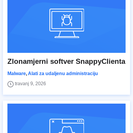
Zlonamjerni softver SnappyClienta
Malware
,
Alati za udaljenu administraciju
travanj 9, 2026