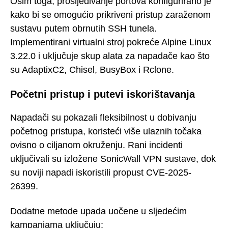
Osim toga, prosljeđivanje portova konfigurirano je
kako bi se omogućio prikriveni pristup zaraženom
sustavu putem obrnutih SSH tunela.
Implementirani virtualni stroj pokreće Alpine Linux
3.22.0 i uključuje skup alata za napadače kao što
su AdaptixC2, Chisel, BusyBox i Rclone.
Početni pristup i putevi iskorištavanja
Napadači su pokazali fleksibilnost u dobivanju
početnog pristupa, koristeći više ulaznih točaka
ovisno o ciljanom okruženju. Rani incidenti
uključivali su izložene SonicWall VPN sustave, dok
su noviji napadi iskoristili propust CVE-2025-
26399.
Dodatne metode upada uočene u sljedećim
kampanjama uključuju: