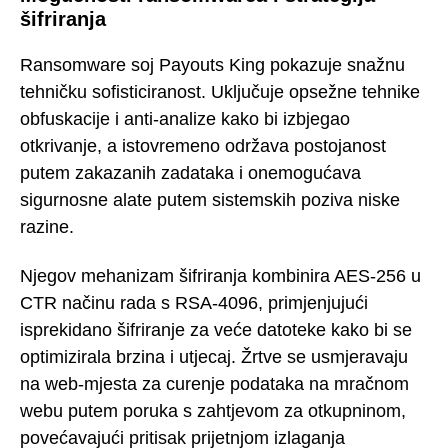
šifriranja
Ransomware soj Payouts King pokazuje snažnu
tehničku sofisticiranost. Uključuje opsežne tehnike
obfuskacije i anti-analize kako bi izbjegao
otkrivanje, a istovremeno održava postojanost
putem zakazanih zadataka i onemogućava
sigurnosne alate putem sistemskih poziva niske
razine.
Njegov mehanizam šifriranja kombinira AES-256 u
CTR načinu rada s RSA-4096, primjenjujući
isprekidano šifriranje za veće datoteke kako bi se
optimizirala brzina i utjecaj. Žrtve se usmjeravaju
na web-mjesta za curenje podataka na mračnom
webu putem poruka s zahtjevom za otkupninom,
povećavajući pritisak prijetnjom izlaganja