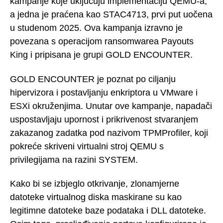
kampanje koje uključuju implementaciju QEMU-a,
a jedna je praćena kao STAC4713, prvi put uočena
u studenom 2025. Ova kampanja izravno je
povezana s operacijom ransomwarea Payouts
King i pripisana je grupi GOLD ENCOUNTER.
GOLD ENCOUNTER je poznat po ciljanju
hipervizora i postavljanju enkriptora u VMware i
ESXi okruženjima. Unutar ove kampanje, napadači
uspostavljaju upornost i prikrivenost stvaranjem
zakazanog zadatka pod nazivom TPMProfiler, koji
pokreće skriveni virtualni stroj QEMU s
privilegijama na razini SYSTEM.
Kako bi se izbjeglo otkrivanje, zlonamjerne
datoteke virtualnog diska maskirane su kao
legitimne datoteke baze podataka i DLL datoteke.