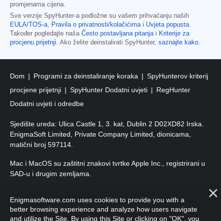
promjenama cijena.
Sve verzije SpyHunter-a podložne su vašem prihvaćanju naših
EULA/TOS-a
,
Pravila o privatnosti/kolačićima
i
Uvjeta popusta
.
Također pogledajte naša
Često postavljana pitanja
i
Kriterije za
procjenu prijetnji
. Ako želite deinstalirati SpyHunter,
saznajte kako
.
Dom
Programi za deinstaliranje koraka
SpyHunterov kriterij
procjene prijetnji
SpyHunter Dodatni uvjeti
RegHunter
Dodatni uvjeti i odredbe
Sjedište ureda: Ulica Castle 1, 3. kat, Dublin 2 D02XD82 Irska.
EnigmaSoft Limited, Private Company Limited, dionicama,
matični broj 597114.
Mac i MacOS su zaštitni znakovi tvrtke Apple Inc., registrirani u
SAD-u i drugim zemljama.
Autorska prava 2016-
2026
. EnigmaSoft doo Sva prava
Enigmasoftware.com uses cookies to provide you with a
pridržana.
better browsing experience and analyze how users navigate
and utilize the Site. By using this Site or clicking on "OK", you