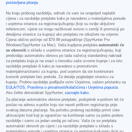
postavljana pitanja
.
Na kraju probnog razdoblja, odmah će vam se unaprijed naplatiti
cijena i za razdoblje pretplate kako je navedeno u materijalima ponude
i uvjetima stranice za registraciju/kupnju (koji su ovdje uključeni
referencom; cijene se mogu razlikovati ovisno o zemlji ili promociji po
detaljima stranice za kupnju) ako pretplatu ne otkažete na vrijeme.
Cijena obično počinje od
$79.98
polugodišnje (SpyHunter Pro
Windows/SpyHunter za Mac). Vaša kupljena pretplata
automatski će
se obnoviti
u skladu s uvjetima stranice za registraciju/kupnju, koji
predviđaju automatsku obnovu po tada važećoj standardnoj naknadi
za pretplatu koja je na snazi u trenutku vaše izvorne kupnje i za isto
razdoblje pretplate ili kako je navedeno u promotivnim
materijalima/stranici za kupnju, pod uvjetom da ste kontinuirani
korisnik pretplate bez prekida. Za detalje pogledajte stranicu za
kupnju. Probno razdoblje podliježe ovim Uvjetima, vašem pristanku na
EULA/TOS
,
Pravilima o privatnosti/kolačićima
i
Uvjetima popusta
.
Ako želite deinstalirati SpyHunter,
saznajte kako
.
Za plaćanje automatske obnove pretplate, podsjetnik e-poštom bit će
poslan na adresu e-pošte koju ste naveli prilikom registracije prije
svakog datuma plaćanja. Na početku probnog razdoblja primit ćete
aktivacijski kod koji je ograničen na korištenje samo za jedno probno
razdoblje i samo za jedan uređaj po računu. Vaša će se pretplata
automatski obnoviti po cijeni i za razdoblje pretplate u skladu s
materijalima ponude i uvjetima stranice za registraciju/kupnju (koji su