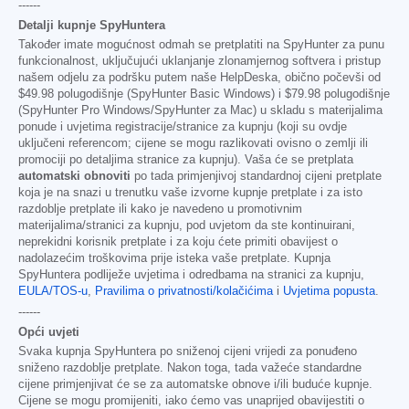
------
Detalji kupnje SpyHuntera
Također imate mogućnost odmah se pretplatiti na SpyHunter za punu
funkcionalnost, uključujući uklanjanje zlonamjernog softvera i pristup
našem odjelu za podršku putem naše HelpDeska, obično počevši od
$49.98
polugodišnje (SpyHunter Basic Windows) i
$79.98
polugodišnje
(SpyHunter Pro Windows/SpyHunter za Mac) u skladu s materijalima
ponude i uvjetima registracije/stranice za kupnju (koji su ovdje
uključeni referencom; cijene se mogu razlikovati ovisno o zemlji ili
promociji po detaljima stranice za kupnju). Vaša će se pretplata
automatski obnoviti
po tada primjenjivoj standardnoj cijeni pretplate
koja je na snazi u trenutku vaše izvorne kupnje pretplate i za isto
razdoblje pretplate ili kako je navedeno u promotivnim
materijalima/stranici za kupnju, pod uvjetom da ste kontinuirani,
neprekidni korisnik pretplate i za koju ćete primiti obavijest o
nadolazećim troškovima prije isteka vaše pretplate. Kupnja
SpyHuntera podliježe uvjetima i odredbama na stranici za kupnju,
EULA/TOS-u
,
Pravilima o privatnosti/kolačićima
i
Uvjetima popusta
.
------
Opći uvjeti
Svaka kupnja SpyHuntera po sniženoj cijeni vrijedi za ponuđeno
sniženo razdoblje pretplate. Nakon toga, tada važeće standardne
cijene primjenjivat će se za automatske obnove i/ili buduće kupnje.
Cijene se mogu promijeniti, iako ćemo vas unaprijed obavijestiti o