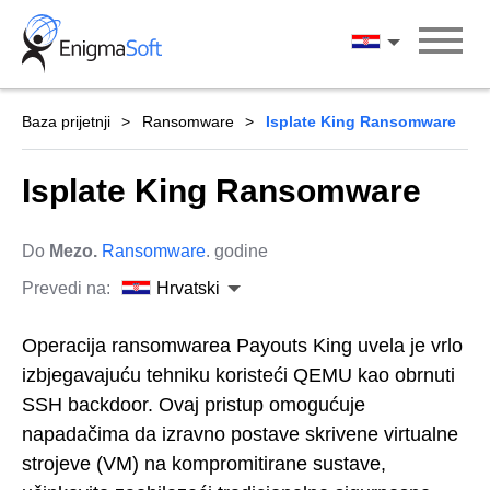
Skip
to
Hrvatski
content
Baza prijetnji
Ransomware
Isplate King Ransomware
Isplate King Ransomware
Do
Mezo.
Ransomware
. godine
Prevedi na:
Hrvatski
Operacija ransomwarea Payouts King uvela je vrlo
izbjegavajuću tehniku koristeći QEMU kao obrnuti
SSH backdoor. Ovaj pristup omogućuje
napadačima da izravno postave skrivene virtualne
strojeve (VM) na kompromitirane sustave,