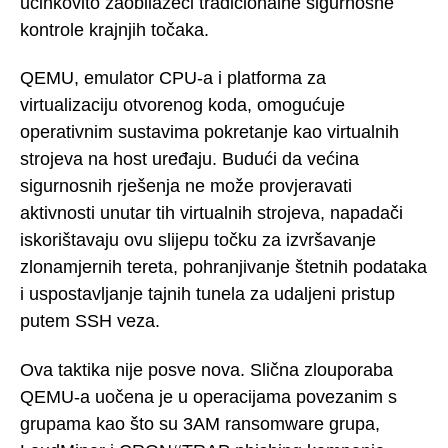
učinkovito zaobilazeći tradicionalne sigurnosne
kontrole krajnjih točaka.
QEMU, emulator CPU-a i platforma za
virtualizaciju otvorenog koda, omogućuje
operativnim sustavima pokretanje kao virtualnih
strojeva na host uređaju. Budući da većina
sigurnosnih rješenja ne može provjeravati
aktivnosti unutar tih virtualnih strojeva, napadači
iskorištavaju ovu slijepu točku za izvršavanje
zlonamjernih tereta, pohranjivanje štetnih podataka
i uspostavljanje tajnih tunela za udaljeni pristup
putem SSH veza.
Ova taktika nije posve nova. Slična zlouporaba
QEMU-a uočena je u operacijama povezanim s
grupama kao što su 3AM ransomware grupa,