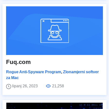
Fuq.com
Rogue Anti-Spyware Program
,
Zlonamjerni softver
za Mac
lipanj 26, 2023
21,258