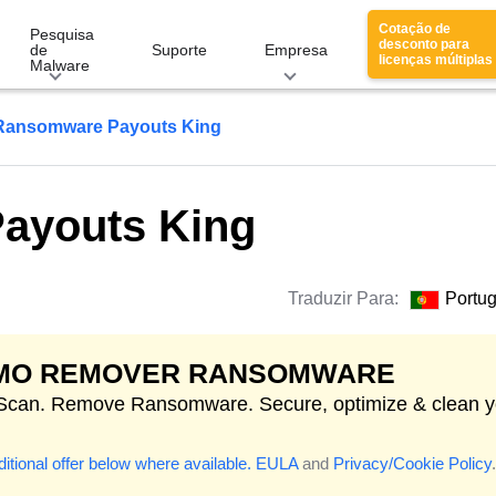
Cotação de
Pesquisa
desconto para
de
Suporte
Empresa
licenças múltiplas
Malware
Ransomware Payouts King
ayouts King
Traduzir Para:
Portu
MO REMOVER RANSOMWARE
 Scan. Remove Ransomware. Secure, optimize & clean y
itional offer below where available.
EULA
and
Privacy/Cookie Policy
.