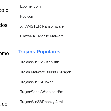
Eporner.com
do o
Fuq.com
dos,
XHAMSTER Ransomware
CraxsRAT Mobile Malware
e
Trojans Populares
Como
Trojan:Win32/Suschil!rfn
Trojan.Malware.300983.Susgen
or
Trojan:Win32/Cloxer
Trojan:Script/Wacatac.H!ml
Trojan:Win32/Phonzy.A!ml
a de