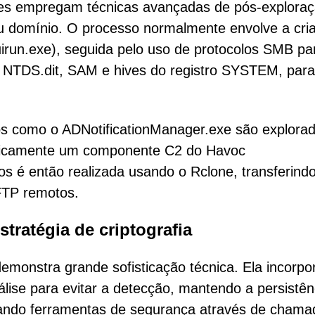
tes empregam técnicas avançadas de pós-explora
eu domínio. O processo normalmente envolve a cri
run.exe), seguida pelo uso de protocolos SMB pa
mo NTDS.dit, SAM e hives do registro SYSTEM, para
mos como o ADNotificationManager.exe são explora
cificamente um componente C2 do Havoc
dos é então realizada usando o Rclone, transferind
FTP remotos.
ratégia de criptografia
monstra grande sofisticação técnica. Ela incorpo
álise para evitar a detecção, mantendo a persistên
vando ferramentas de segurança através de chama