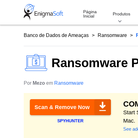
Skip
to
Página
Produtos
Inicial
content
Banco de Dados de Ameaças
Ransomware
Ransomware P
Por
Mezo
em
Ransomware
CO
Scan & Remove Now
Start
Mac.
SPYHUNTER
See add