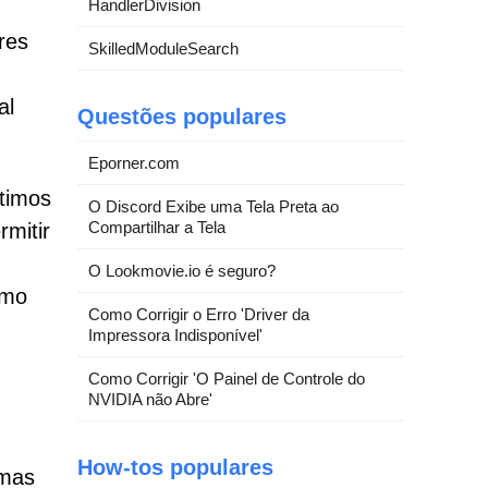
HandlerDivision
res
SkilledModuleSearch
al
Questões populares
Eporner.com
ítimos
O Discord Exibe uma Tela Preta ao
Compartilhar a Tela
mitir
O Lookmovie.io é seguro?
omo
Como Corrigir o Erro 'Driver da
Impressora Indisponível'
Como Corrigir 'O Painel de Controle do
NVIDIA não Abre'
How-tos populares
emas