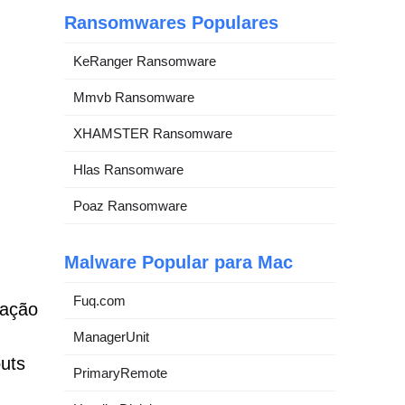
Ransomwares Populares
KeRanger Ransomware
Mmvb Ransomware
XHAMSTER Ransomware
Hlas Ransomware
Poaz Ransomware
Malware Popular para Mac
Fuq.com
tação
ManagerUnit
uts
PrimaryRemote