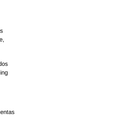
As
e,
dos
ing
tentas