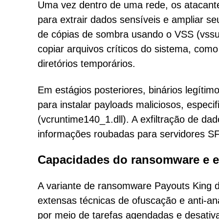
Uma vez dentro de uma rede, os atacan
para extrair dados sensíveis e ampliar s
de cópias de sombra usando o VSS (vssui
copiar arquivos críticos do sistema, co
diretórios temporários.
Em estágios posteriores, binários legíti
para instalar payloads maliciosos, espe
(vcruntime140_1.dll). A exfiltração de da
informações roubadas para servidores S
Capacidades do ransomware e est
A variante de ransomware Payouts King de
extensas técnicas de ofuscação e anti-an
por meio de tarefas agendadas e desati