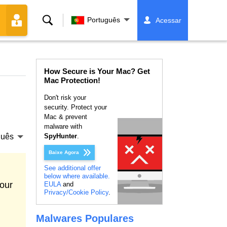
Buscar
Português
Acessar
How Secure is Your Mac? Get
Mac Protection!
Don't risk your
security. Protect your
Mac & prevent
malware with
guês
SpyHunter
.
Baixe Agora
See additional offer
below where available.
our
EULA
and
Privacy/Cookie Policy
.
Malwares Populares