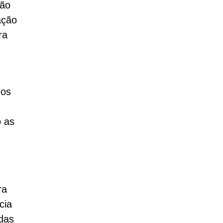
ção
ação
ra
dos
o as
ra
cia
das