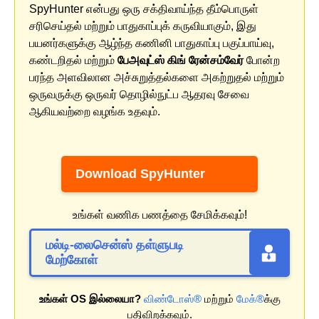
SpyHunter என்பது ஒரு சக்திவாய்ந்த தீம்பொருள்
சரிசெய்தல் மற்றும் பாதுகாப்புக் கருவியாகும், இது
பயனர்களுக்கு ஆழ்ந்த கணினி பாதுகாப்பு பகுப்பாய்வு,
கண்டறிதல் மற்றும்
பேஅவுட்ஸ் கிங் ரேன்சம்வேர்
போன்ற
பரந்த அளவிலான அச்சுறுத்தல்களை அகற்றுதல் மற்றும்
ஒருவருக்கு ஒருவர் தொழில்நுட்ப ஆதரவு சேவை
ஆகியவற்றை வழங்க உதவும்.
Download SpyHunter
உங்கள் வணிக பணத்தை சேமிக்கவும்!
மல்டி-லைசென்ஸ் தள்ளுபடி
மேற்கோள்
உங்கள் OS இல்லையா?
விண்டோஸ்®
மற்றும்
மேக்®
க்கு
பதிவிறக்கவும்.