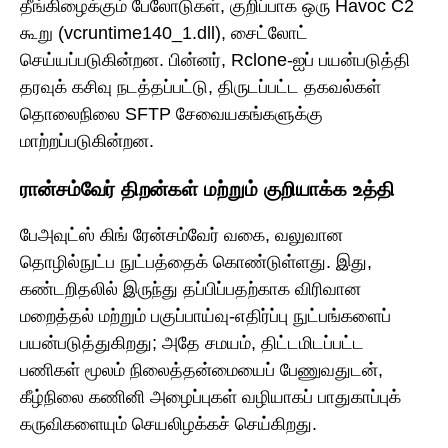
தீங்கிழைக்கும் பேலோடுகள், குறிப்பாக ஒரு Havoc C2
கூறு (vcruntime140_1.dll), சைட்லோட்
செய்யப்படுகின்றன. பின்னர், Rclone-ஐப் பயன்படுத்தி
தரவுக் கசிவு நடத்தப்பட்டு, திருடப்பட்ட தகவல்கள்
தொலைநிலை SFTP சேவையகங்களுக்கு
மாற்றப்படுகின்றன.
ரான்சம்வேர் திறன்கள் மற்றும் குறியாக்க உத்தி
பேஅவுட்ஸ் கிங் ரேன்சம்வேர் வகை, வலுவான
தொழில்நுட்ப நுட்பத்தைக் கொண்டுள்ளது. இது,
கண்டறிதலில் இருந்து தப்பிப்பதற்காக விரிவான
மறைத்தல் மற்றும் பகுப்பாய்வு-எதிர்ப்பு நுட்பங்களைப்
பயன்படுத்துகிறது; அதே சமயம், திட்டமிடப்பட்ட
பணிகள் மூலம் நிலைத்தன்மையைப் பேணுவதுடன்,
கீழ்நிலை கணினி அழைப்புகள் வழியாகப் பாதுகாப்புக்
கருவிகளையும் செயலிழக்கச் செய்கிறது.