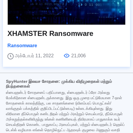
XHAMSTER Ransomware
Ransomware
அக்டோபர் 11, 2022
21,006
SpyHunter இலவச சோதனை: முக்கிய விதிமுறைகள் மற்றும்
நிபந்தனைகள்
ஸ்பைஹன்டர் சோதனைப் பதிப்பானது, ஸ்பைஹன்டர் ப்ரோ அல்லது
மேக்கிற்கான ஸ்பைஹன்டருக்கானது. இது ஒரு முறை மட்டுமேயான 7-நாள்
சோதனைக் காலத்திற்கு, பல சாதனங்களை (விளம்பரப் பொருட்கள்/
வாங்குதல் பக்கத்தில் குறிப்பிடப்பட்டுள்ளபடி) உள்ளடக்கியுள்ளது. இது
விரிவான தீம்பொருள் கண்டறிதல் மற்றும் அகற்றும் செயல்பாடு, தீம்பொருள்
அச்சுறுத்தல்களிலிருந்து உங்கள் கணினியைத் தீவிரமாகப் பாதுகாக்க உயர்
செயல்திறன் கொண்ட பாதுகாப்பு அமைப்புகள், மற்றும் ஸ்பைஹன்டர் ஹெல்ப்
டெஸ்க் வழியாக எங்கள் தொழில்நுட்ப ஆதரவுக் குழுவை அணுகும் வசதி