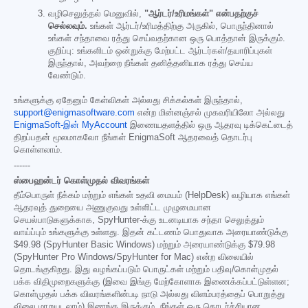
வழிசெலுத்தல் மெனுவில்,
"ஆர்டர்/உரிமங்கள்" என்பதற்குச்
செல்லவும்.
உங்கள் ஆர்டர்/உரிமத்திற்கு அருகில், பொருந்தினால்
உங்கள் சந்தாவை ரத்து செய்வதற்கான ஒரு பொத்தான் இருக்கும்.
குறிப்பு: உங்களிடம் ஒன்றுக்கு மேற்பட்ட ஆர்டர்கள்/தயாரிப்புகள்
இருந்தால், அவற்றை நீங்கள் தனித்தனியாக ரத்து செய்ய
வேண்டும்.
உங்களுக்கு ஏதேனும் கேள்விகள் அல்லது சிக்கல்கள் இருந்தால்,
support@enigmasoftware.com
என்ற மின்னஞ்சல் முகவரியிலோ அல்லது
EnigmaSoft-இன் MyAccount
இணையதளத்தில் ஒரு ஆதரவு டிக்கெட்டைத்
திறப்பதன் மூலமாகவோ நீங்கள் EnigmaSoft ஆதரவைத் தொடர்பு
கொள்ளலாம்.
------
ஸ்பைஹன்டர் கொள்முதல் விவரங்கள்
தீம்பொருள் நீக்கம் மற்றும் எங்கள் உதவி மையம் (HelpDesk) வழியாக எங்கள்
ஆதரவுத் துறையை அணுகுவது உள்ளிட்ட முழுமையான
செயல்பாடுகளுக்காக, SpyHunter-க்கு உடனடியாக சந்தா செலுத்தும்
வாய்ப்பும் உங்களுக்கு உள்ளது. இதன் கட்டணம் பொதுவாக அரையாண்டுக்கு
$49.98
(SpyHunter Basic Windows) மற்றும் அரையாண்டுக்கு
$79.98
(SpyHunter Pro Windows/SpyHunter for Mac) என்ற விலையில்
தொடங்குகிறது. இது வழங்கப்படும் பொருட்கள் மற்றும் பதிவு/கொள்முதல்
பக்க விதிமுறைகளுக்கு (இவை இங்கு மேற்கோளாக இணைக்கப்பட்டுள்ளன;
கொள்முதல் பக்க விவரங்களின்படி நாடு அல்லது விளம்பரத்தைப் பொறுத்து
விலை மாறுபடலாம்) இணங்க இருக்கும். நீங்கள் ஒரு தொடர்ச்சியான,