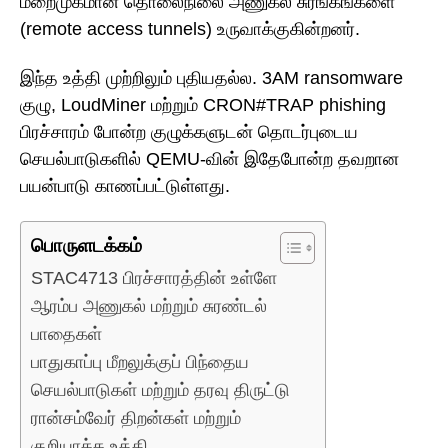
மறைமுகமான தொலைநிலை அணுகல் சுரங்கங்களை
(remote access tunnels) உருவாக்குகின்றனர்.
இந்த உத்தி முற்றிலும் புதியதல்ல. 3AM ransomware
குழு, LoudMiner மற்றும் CRON#TRAP phishing
பிரச்சாரம் போன்ற குழுக்களுடன் தொடர்புடைய
செயல்பாடுகளில் QEMU-வின் இதேபோன்ற தவறான
பயன்பாடு காணப்பட்டுள்ளது.
பொருளடக்கம்
STAC4713 பிரச்சாரத்தின் உள்ளே
ஆரம்ப அணுகல் மற்றும் சுரண்டல்
பாதைகள்
பாதுகாப்பு மீறலுக்குப் பிந்தைய
செயல்பாடுகள் மற்றும் தரவு திருட்டு
ரான்சம்வேர் திறன்கள் மற்றும்
குறியாக்க உத்தி