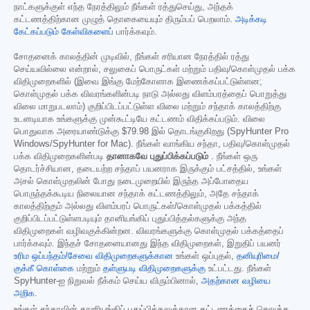
நாட்களுக்குள் எந்த நேரத்திலும் நீங்கள் ரத்துசெய்து, அந்தக்
கட்டணத்திற்கான முழுத் தொகையையும் திரும்பப் பெறலாம்.
அடிக்கடி
கேட்கப்படும் கேள்விகளைப்
பார்க்கவும்.
சோதனைக் காலத்தின் முடிவில், நீங்கள் சரியான நேரத்தில் ரத்து
செய்யவில்லை என்றால், சலுகைப் பொருட்கள் மற்றும் பதிவு/கொள்முதல் பக்க
விதிமுறைகளில் (இவை இங்கு மேற்கோளாக இணைக்கப்பட்டுள்ளன;
கொள்முதல் பக்க விவரங்களின்படி நாடு அல்லது விளம்பரத்தைப் பொறுத்து
விலை மாறுபடலாம்) குறிப்பிடப்பட்டுள்ள விலை மற்றும் சந்தாக் காலத்திற்கு
உடனடியாக உங்களுக்கு முன்கூட்டியே கட்டணம் விதிக்கப்படும். விலை
பொதுவாக அரையாண்டுக்கு
$79.98
இல் தொடங்குகிறது (SpyHunter Pro
Windows/SpyHunter for Mac). நீங்கள் வாங்கிய சந்தா, பதிவு/கொள்முதல்
பக்க விதிமுறைகளின்படி
தானாகவே புதுப்பிக்கப்படும்
. நீங்கள் ஒரு
தொடர்ச்சியான, தடையற்ற சந்தாப் பயனராக இருக்கும் பட்சத்தில், உங்கள்
அசல் கொள்முதலின் போது நடைமுறையில் இருந்த அப்போதைய
பொருந்தக்கூடிய நிலையான சந்தாக் கட்டணத்திலும், அதே சந்தாக்
காலத்திற்கும் அல்லது விளம்பரப் பொருட்கள்/கொள்முதல் பக்கத்தில்
குறிப்பிடப்பட்டுள்ளபடியும் தானியங்கிப் புதுப்பித்தல்களுக்கு அந்த
விதிமுறைகள் வழிவகுக்கின்றன. விவரங்களுக்கு கொள்முதல் பக்கத்தைப்
பார்க்கவும். இந்தச் சோதனையானது இந்த விதிமுறைகள், இறுதிப் பயனர்
உரிம ஒப்பந்தம்/சேவை விதிமுறைகளுக்கான
உங்கள் ஒப்புதல்,
தனியுரிமை/
குக்கீ கொள்கை
மற்றும்
தள்ளுபடி விதிமுறைகளுக்கு
உட்பட்டது. நீங்கள்
SpyHunter-ஐ நிறுவல் நீக்கம் செய்ய விரும்பினால்,
அதற்கான வழியை
அறிக
.
உங்கள் சந்தாவின் தானியங்கிப் புதுப்பித்தலுக்கான கட்டணத்தைச் செலுத்த,