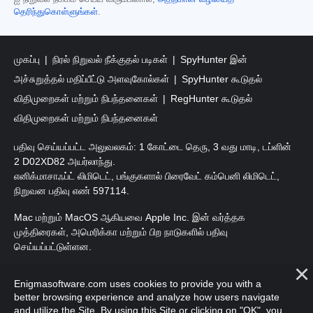
தெரிந்துகொள்ளுங்கள்
.
முகப்பு
நிரல் நிறுவல் நீக்குதல் படிகள்
SpyHunter இன்
அச்சுறுத்தல் மதிப்பீட்டு அளவுகோல்கள்
SpyHunter கூடுதல்
விதிமுறைகள் மற்றும் நிபந்தனைகள்
RegHunter கூடுதல்
விதிமுறைகள் மற்றும் நிபந்தனைகள்
பதிவு செய்யப்பட்ட அலுவலகம்: 1 கோட்டை தெரு, 3 வது மாடி, டப்ளின்
2 D02XD82 அயர்லாந்து.
எனிக்மாசாஃப்ட் லிமிடெட், பங்குகளால் பிரைவேட் கம்பெனி லிமிடெட்,
நிறுவன பதிவு எண் 597114.
Mac மற்றும் MacOS ஆகியவை Apple Inc. இன் வர்த்தக
முத்திரைகள், அமெரிக்கா மற்றும் பிற நாடுகளில் பதிவு
செய்யப்பட்டுள்ளன.
பதிப்புரிமை 2016-
2026
. எனிக்மாசாஃப்ட் லிமிடெட். அனைத்து
Enigmasoftware.com uses cookies to provide you with a
உரிமைகளும் பாதுகாக்கப்பட்டவை.
better browsing experience and analyze how users navigate
and utilize the Site. By using this Site or clicking on "OK", you