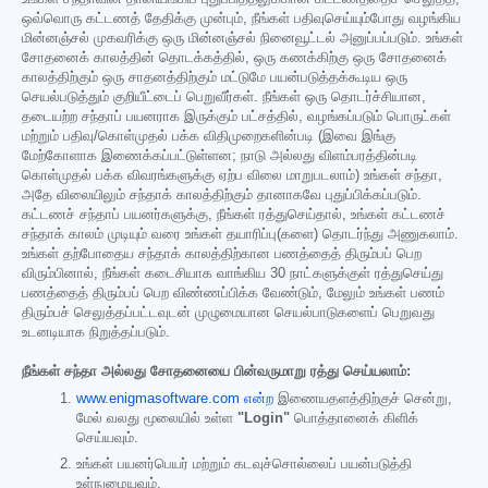
ஒவ்வொரு கட்டணத் தேதிக்கு முன்பும், நீங்கள் பதிவுசெய்யும்போது வழங்கிய
மின்னஞ்சல் முகவரிக்கு ஒரு மின்னஞ்சல் நினைவூட்டல் அனுப்பப்படும். உங்கள்
சோதனைக் காலத்தின் தொடக்கத்தில், ஒரு கணக்கிற்கு ஒரு சோதனைக்
காலத்திற்கும் ஒரு சாதனத்திற்கும் மட்டுமே பயன்படுத்தக்கூடிய ஒரு
செயல்படுத்தும் குறியீட்டைப் பெறுவீர்கள். நீங்கள் ஒரு தொடர்ச்சியான,
தடையற்ற சந்தாப் பயனராக இருக்கும் பட்சத்தில், வழங்கப்படும் பொருட்கள்
மற்றும் பதிவு/கொள்முதல் பக்க விதிமுறைகளின்படி (இவை இங்கு
மேற்கோளாக இணைக்கப்பட்டுள்ளன; நாடு அல்லது விளம்பரத்தின்படி
கொள்முதல் பக்க விவரங்களுக்கு ஏற்ப விலை மாறுபடலாம்) உங்கள் சந்தா,
அதே விலையிலும் சந்தாக் காலத்திற்கும் தானாகவே புதுப்பிக்கப்படும்.
கட்டணச் சந்தாப் பயனர்களுக்கு, நீங்கள் ரத்துசெய்தால், உங்கள் கட்டணச்
சந்தாக் காலம் முடியும் வரை உங்கள் தயாரிப்பு(களை) தொடர்ந்து அணுகலாம்.
உங்கள் தற்போதைய சந்தாக் காலத்திற்கான பணத்தைத் திரும்பப் பெற
விரும்பினால், நீங்கள் கடைசியாக வாங்கிய 30 நாட்களுக்குள் ரத்துசெய்து
பணத்தைத் திரும்பப் பெற விண்ணப்பிக்க வேண்டும், மேலும் உங்கள் பணம்
திரும்பச் செலுத்தப்பட்டவுடன் முழுமையான செயல்பாடுகளைப் பெறுவது
உடனடியாக நிறுத்தப்படும்.
நீங்கள் சந்தா அல்லது சோதனையை பின்வருமாறு ரத்து செய்யலாம்:
www.enigmasoftware.com என்ற
இணையதளத்திற்குச் சென்று,
மேல் வலது மூலையில் உள்ள
"Login"
பொத்தானைக் கிளிக்
செய்யவும்.
உங்கள் பயனர்பெயர் மற்றும் கடவுச்சொல்லைப் பயன்படுத்தி
உள்நுழையவும்.