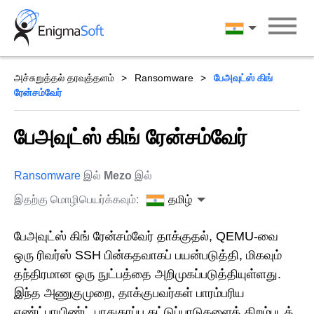
Skip
to
தமிழ்
content
அச்சுறுத்தல் தரவுத்தளம்
Ransomware
பேஅவுட்ஸ் கிங்
ரேன்சம்வேர்
பேஅவுட்ஸ் கிங் ரேன்சம்வேர்
Ransomware
இல்
Mezo
இல்
இதற்கு மொழிபெயர்க்கவும்:
தமிழ்
பேஅவுட்ஸ் கிங் ரேன்சம்வேர் தாக்குதல், QEMU-வை
ஒரு ரிவர்ஸ் SSH பின்கதவாகப் பயன்படுத்தி, மிகவும்
தந்திரமான ஒரு நுட்பத்தை அறிமுகப்படுத்தியுள்ளது.
இந்த அணுகுமுறை, தாக்குபவர்கள் பாரம்பரிய
எண்ட்பாயிண்ட் பாதுகாப்பு கட்டுப்பாடுகளைத் திறம்படத்