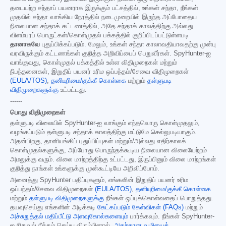
தடையற்ற சந்தாப் பயனராக இருக்கும் பட்சத்தில், உங்கள் சந்தா, நீங்கள்
முதலில் சந்தா வாங்கிய நேரத்தில் நடைமுறையில் இருந்த அப்போதைய
நிலையான சந்தாக் கட்டணத்தில், அதே சந்தாக் காலத்திற்கு அல்லது
விளம்பரப் பொருட்கள்/கொள்முதல் பக்கத்தில் குறிப்பிடப்பட்டுள்ளபடி
தானாகவே
புதுப்பிக்கப்படும். மேலும், உங்கள் சந்தா காலாவதியாவதற்கு முன்பு
வரவிருக்கும் கட்டணங்கள் குறித்த அறிவிப்பைப் பெறுவீர்கள். SpyHunter-ஐ
வாங்குவது, கொள்முதல் பக்கத்தில் உள்ள விதிமுறைகள் மற்றும்
நிபந்தனைகள், இறுதிப் பயனர் உரிம ஒப்பந்தம்/சேவை விதிமுறைகள்
(EULA/TOS)
,
தனியுரிமை/குக்கீ கொள்கை
மற்றும்
தள்ளுபடி
விதிமுறைகளுக்கு
உட்பட்டது.
------
பொது விதிமுறைகள்
தள்ளுபடி விலையில் SpyHunter-ஐ வாங்கும் எந்தவொரு கொள்முதலும்,
வழங்கப்படும் தள்ளுபடி சந்தாக் காலத்திற்கு மட்டுமே செல்லுபடியாகும்.
அதன்பிறகு, தானியங்கிப் புதுப்பிப்புகள் மற்றும்/அல்லது எதிர்காலக்
கொள்முதல்களுக்கு, அப்போது பொருந்தக்கூடிய நிலையான விலையேற்றம்
அமலுக்கு வரும். விலை மாற்றத்திற்கு உட்பட்டது, இருப்பினும் விலை மாற்றங்கள்
குறித்து நாங்கள் உங்களுக்கு முன்கூட்டியே அறிவிப்போம்.
அனைத்து SpyHunter பதிப்புகளும், எங்களின் இறுதிப் பயனர் உரிம
ஒப்பந்தம்/சேவை விதிமுறைகள்
(EULA/TOS)
,
தனியுரிமை/குக்கீ கொள்கை
மற்றும்
தள்ளுபடி விதிமுறைகளுக்கு
நீங்கள் ஒப்புக்கொள்வதைப் பொறுத்தது.
தயவுசெய்து எங்களின் அடிக்கடி
கேட்கப்படும் கேள்விகள் (FAQs)
மற்றும்
அச்சுறுத்தல் மதிப்பீட்டு அளவுகோல்களையும்
பார்க்கவும். நீங்கள் SpyHunter-
ஐ நிறுவல் நீக்கம் செய்ய விரும்பினால்,
அதற்கான வழியைத்