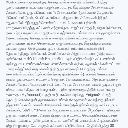
ஆகியவற்றை வழங்குகிறது. சோதனைக் காலத்தில் உங்களிடமிருந்து
முன்பணமாகக் கட்டணம் வசூலிக்கப்படாது, இருப்பினும் சோதனையைச்
செயல்படுத்த ஒரு கிரெடிட் கார்டு தேவைப்படும். (முன்பணம் செலுத்திய
கிரெடிட் கார்டுகள், டெபிட் கார்டுகள் மற்றும் பரிசு அட்டைகள் இந்தச்
சலுகையின் கீழ் ஏற்றுக்கொள்ளப்படாமல் போகலாம்.) நீங்கள்
சோதனையிலிருந்து கட்டணச் சந்தாவிற்கு மாறும் பட்சத்தில், தொடர்ச்சியான,
தடையற்ற பாதுகாப்பை உறுதி செய்வதற்காகவே உங்கள் கட்டண முறைக்கான
தேவை உள்ளது. சோதனைக் காலத்தில் உங்கள் கட்டண முறைக்கு
முன்பணமாக எந்தத் தொகையும் வசூலிக்கப்படாது, இருப்பினும் உங்கள்
கட்டண முறை செல்லுபடியாகும் என்பதைச் சரிபார்க்க உங்கள் நிதி
நிறுவனத்திற்கு அங்கீகாரக் கோரிக்கைகள் அனுப்பப்படலாம் (அத்தகைய
அங்கீகாரச் சமர்ப்பிப்புகள் EnigmaSoft-ஆல் விதிக்கப்படும் கட்டணங்கள்
அல்லது கட்டணங்களுக்கான கோரிக்கைகள் அல்ல, ஆனால் உங்கள் கட்டண
முறை மற்றும்/அல்லது உங்கள் நிதி நிறுவனத்தைப் பொறுத்து, உங்கள்
கணக்கின் பயன்பாட்டில் தாக்கத்தை ஏற்படுத்தலாம்). உங்கள் சோதனைக்
காலம் முடிந்தவுடன் கட்டணம் செலுத்த வேண்டியதையும் அது உடனடியாகச்
செயல்படுத்தப்படுவதையும் தவிர்க்க, 7-நாள் சோதனைக் காலம் முடிவதற்குள்
உங்கள் கணக்கிற்கான EnigmaSoft-இன் இணையதளத்தில் உள்ள 'எனது
கணக்கு' (MyAccount) பகுதி வழியாகவோ அல்லது EnigmaSoft-ஐத்
தொடர்புகொள்வதன் மூலமாகவோ உங்கள் சோதனைக் காலத்தை நீங்கள்
ரத்து செய்யலாம். உங்கள் சோதனைக் காலத்தில் நீங்கள் ரத்து செய்ய முடிவு
செய்தால், SpyHunter-க்கான அணுகலை உடனடியாக இழப்பீர்கள். ஏதேனும்
ஒரு காரணத்திற்காக, நீங்கள் விரும்பாத கட்டணம் செயல்படுத்தப்பட்டதாக
நீங்கள் நம்பினால் (எடுத்துக்காட்டாக, கணினி நிர்வாகத்தின் அடிப்படையில்
இது நிகழலாம்), கொள்முதல் கட்டணம் விதிக்கப்பட்ட தேதியிலிருந்து 30