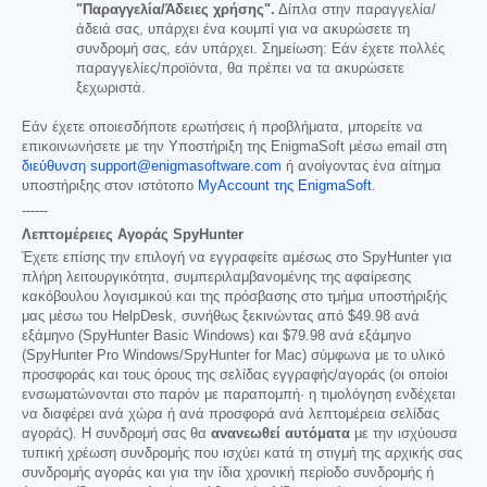
"Παραγγελία/Άδειες χρήσης".
Δίπλα στην παραγγελία/
άδειά σας, υπάρχει ένα κουμπί για να ακυρώσετε τη
συνδρομή σας, εάν υπάρχει. Σημείωση: Εάν έχετε πολλές
παραγγελίες/προϊόντα, θα πρέπει να τα ακυρώσετε
ξεχωριστά.
Εάν έχετε οποιεσδήποτε ερωτήσεις ή προβλήματα, μπορείτε να
επικοινωνήσετε με την Υποστήριξη της EnigmaSoft μέσω email στη
διεύθυνση support@enigmasoftware.com
ή ανοίγοντας ένα αίτημα
υποστήριξης στον ιστότοπο
MyAccount της EnigmaSoft
.
------
Λεπτομέρειες Αγοράς SpyHunter
Έχετε επίσης την επιλογή να εγγραφείτε αμέσως στο SpyHunter για
πλήρη λειτουργικότητα, συμπεριλαμβανομένης της αφαίρεσης
κακόβουλου λογισμικού και της πρόσβασης στο τμήμα υποστήριξής
μας μέσω του HelpDesk, συνήθως ξεκινώντας από
$49.98
ανά
εξάμηνο (SpyHunter Basic Windows) και
$79.98
ανά εξάμηνο
(SpyHunter Pro Windows/SpyHunter for Mac) σύμφωνα με το υλικό
προσφοράς και τους όρους της σελίδας εγγραφής/αγοράς (οι οποίοι
ενσωματώνονται στο παρόν με παραπομπή· η τιμολόγηση ενδέχεται
να διαφέρει ανά χώρα ή ανά προσφορά ανά λεπτομέρεια σελίδας
αγοράς). Η συνδρομή σας θα
ανανεωθεί αυτόματα
με την ισχύουσα
τυπική χρέωση συνδρομής που ισχύει κατά τη στιγμή της αρχικής σας
συνδρομής αγοράς και για την ίδια χρονική περίοδο συνδρομής ή