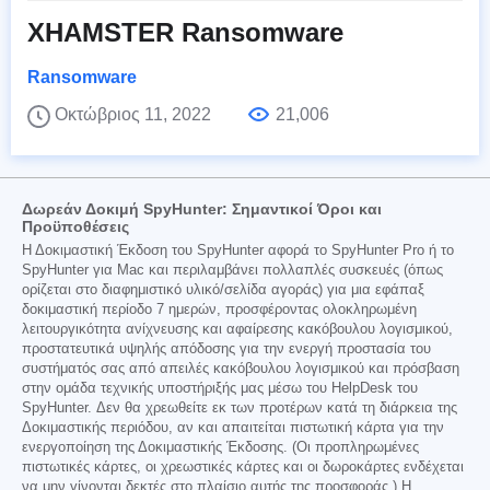
XHAMSTER Ransomware
Ransomware
Οκτώβριος 11, 2022
21,006
Δωρεάν Δοκιμή SpyHunter: Σημαντικοί Όροι και
Προϋποθέσεις
Η Δοκιμαστική Έκδοση του SpyHunter αφορά το SpyHunter Pro ή το
SpyHunter για Mac και περιλαμβάνει πολλαπλές συσκευές (όπως
ορίζεται στο διαφημιστικό υλικό/σελίδα αγοράς) για μια εφάπαξ
δοκιμαστική περίοδο 7 ημερών, προσφέροντας ολοκληρωμένη
λειτουργικότητα ανίχνευσης και αφαίρεσης κακόβουλου λογισμικού,
προστατευτικά υψηλής απόδοσης για την ενεργή προστασία του
συστήματός σας από απειλές κακόβουλου λογισμικού και πρόσβαση
στην ομάδα τεχνικής υποστήριξής μας μέσω του HelpDesk του
SpyHunter. Δεν θα χρεωθείτε εκ των προτέρων κατά τη διάρκεια της
Δοκιμαστικής περιόδου, αν και απαιτείται πιστωτική κάρτα για την
ενεργοποίηση της Δοκιμαστικής Έκδοσης. (Οι προπληρωμένες
πιστωτικές κάρτες, οι χρεωστικές κάρτες και οι δωροκάρτες ενδέχεται
να μην γίνονται δεκτές στο πλαίσιο αυτής της προσφοράς.) Η