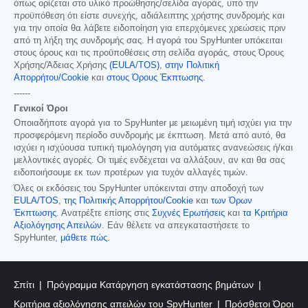
όπως ορίζεται στο υλικό προώθησης/σελίδα αγοράς, υπό την
προϋπόθεση ότι είστε συνεχής, αδιάλειπτης χρήστης συνδρομής και
για την οποία θα λάβετε ειδοποίηση για επερχόμενες χρεώσεις πριν
από τη λήξη της συνδρομής σας. Η αγορά του SpyHunter υπόκειται
στους όρους και τις προϋποθέσεις στη σελίδα αγοράς, στους Όρους
Χρήσης/Άδειας Χρήσης
(EULA/TOS)
,
στην Πολιτική
Απορρήτου/Cookie
και
στους Όρους Έκπτωσης
.
------
Γενικοί Όροι
Οποιαδήποτε αγορά για το SpyHunter με μειωμένη τιμή ισχύει για την
προσφερόμενη περίοδο συνδρομής με έκπτωση. Μετά από αυτό, θα
ισχύει η ισχύουσα τυπική τιμολόγηση για αυτόματες ανανεώσεις ή/και
μελλοντικές αγορές. Οι τιμές ενδέχεται να αλλάξουν, αν και θα σας
ειδοποιήσουμε εκ των προτέρων για τυχόν αλλαγές τιμών.
Όλες οι εκδόσεις του SpyHunter υπόκεινται στην αποδοχή των
EULA/TOS
,
της Πολιτικής Απορρήτου/Cookie
και
των Όρων
Έκπτωσης
. Ανατρέξτε επίσης στις
Συχνές Ερωτήσεις
και
τα Κριτήρια
Αξιολόγησης Απειλών
. Εάν θέλετε να απεγκαταστήσετε το
SpyHunter,
μάθετε πώς
.
Σπίτι
Πρόγραμμα Κατάργηση εγκατάστασης βημάτων
Κριτήρια αξιολόγησης απειλών του SpyHunter
Πρόσθετοι Όροι