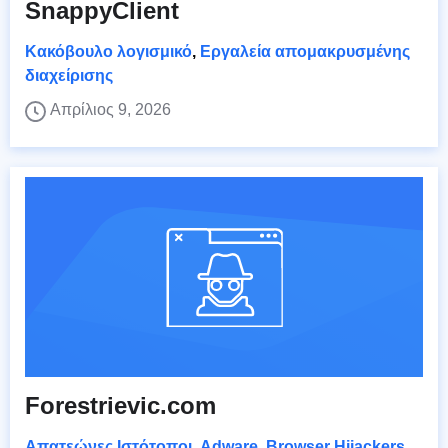
SnappyClient
Κακόβουλο λογισμικό
,
Εργαλεία απομακρυσμένης
διαχείρισης
Απρίλιος 9, 2026
Forestrievic.com
Απατεώνες Ιστότοποι
,
Adware
,
Browser Hijackers