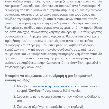
έναν κωδικό ενεργοποίησης που περιορίζεται σε χρήση μόνο για μία
Δοκιμαστική περίοδο και μόνο για μία συσκευή ανά λογαριασμό. Η
συνδρομή σας θα ανανεωθεί αυτόματα στην τιμή και για την περίοδο
συνδρομής σύμφωνα με το υλικό προσφοράς και τους όρους της
σελίδας εγγραφής/αγοράς (οι οποίοι ενσωματώνονται στο παρόν
μέσω παραπομπής· η τιμολόγηση ενδέχεται να διαφέρει ανά χώρα ή
λεπτομέρειες σελίδας προσφοράς ανά αγορά), υπό την προϋπόθεση
ότι είστε συνεχής, αδιάλειπτος χρήστης συνδρομής. Για τους χρήστες
συνδρομών επί πληρωμή, εάν ακυρώσετε, θα συνεχίσετε να έχετε
πρόσβαση στο/στα προϊόν/τα σας μέχρι το τέλος της περιόδου
συνδρομής επί πληρωμή. Εάν επιθυμείτε να λάβετε επιστροφή
χρημάτων για την τρέχουσα περίοδο συνδρομής σας, πρέπει να
ακυρώσετε και να υποβάλετε αίτηση επιστροφής χρημάτων εντός 30
ημερών από την πιο πρόσφατη αγορά σας και θα σταματήσετε
αμέσως να λαμβάνετε πλήρη λειτουργικότητα όταν διεκπεραιωθεί η
επιστροφή χρημάτων σας.
Μπορείτε να ακυρώσετε μια συνδρομή ή μια δοκιμαστική
έκδοση ως εξής:
Μεταβείτε στο
www.enigmasoftware.com
και κάντε κλικ στο
κουμπί
"Σύνδεση"
στην επάνω δεξιά γωνία.
Συνδεθείτε με το όνομα χρήστη και τον κωδικό πρόσβασής
σας.
Στο μενού πλοήγησης, μεταβείτε στην
επιλογή