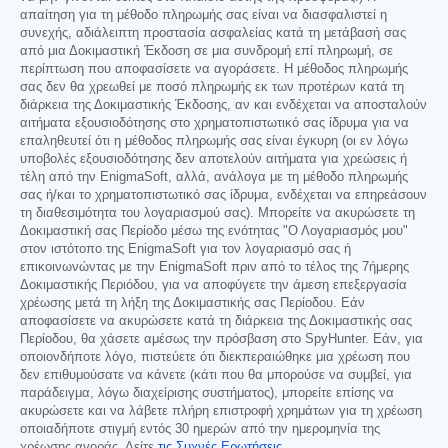
απαίτηση για τη μέθοδο πληρωμής σας είναι να διασφαλιστεί η
συνεχής, αδιάλειπτη προστασία ασφαλείας κατά τη μετάβασή σας
από μια Δοκιμαστική Έκδοση σε μια συνδρομή επί πληρωμή, σε
περίπτωση που αποφασίσετε να αγοράσετε. Η μέθοδος πληρωμής
σας δεν θα χρεωθεί με ποσό πληρωμής εκ των προτέρων κατά τη
διάρκεια της Δοκιμαστικής Έκδοσης, αν και ενδέχεται να αποσταλούν
αιτήματα εξουσιοδότησης στο χρηματοπιστωτικό σας ίδρυμα για να
επαληθευτεί ότι η μέθοδος πληρωμής σας είναι έγκυρη (οι εν λόγω
υποβολές εξουσιοδότησης δεν αποτελούν αιτήματα για χρεώσεις ή
τέλη από την EnigmaSoft, αλλά, ανάλογα με τη μέθοδο πληρωμής
σας ή/και το χρηματοπιστωτικό σας ίδρυμα, ενδέχεται να επηρεάσουν
τη διαθεσιμότητα του λογαριασμού σας). Μπορείτε να ακυρώσετε τη
Δοκιμαστική σας Περίοδο μέσω της ενότητας "Ο Λογαριασμός μου"
στον ιστότοπο της EnigmaSoft για τον λογαριασμό σας ή
επικοινωνώντας με την EnigmaSoft πριν από το τέλος της 7ήμερης
Δοκιμαστικής Περιόδου, για να αποφύγετε την άμεση επεξεργασία
χρέωσης μετά τη λήξη της Δοκιμαστικής σας Περίοδου. Εάν
αποφασίσετε να ακυρώσετε κατά τη διάρκεια της Δοκιμαστικής σας
Περίοδου, θα χάσετε αμέσως την πρόσβαση στο SpyHunter. Εάν, για
οποιονδήποτε λόγο, πιστεύετε ότι διεκπεραιώθηκε μια χρέωση που
δεν επιθυμούσατε να κάνετε (κάτι που θα μπορούσε να συμβεί, για
παράδειγμα, λόγω διαχείρισης συστήματος), μπορείτε επίσης να
ακυρώσετε και να λάβετε πλήρη επιστροφή χρημάτων για τη χρέωση
οποιαδήποτε στιγμή εντός 30 ημερών από την ημερομηνία της
χρέωσης αγοράς. Δείτε
τις Συχνές Ερωτήσεις
.