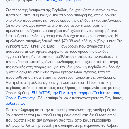
Στο τέλος της Δοκιμαστικής Περίοδου, θα χρεωθείτε αμέσως εκ των
προτέρων στην τιμή και για την περίοδο συνδρομής, όπως ορίζεται
στο υλικό προσφοράς και στους όρους της σελίδας εγγραφής/αγοράς
(οι οποίοι ενσωματώνονται στο παρόν μέσω παραπομπής· η
τιμολόγηση ενδέχεται να διαφέρει ανά χώρα ή ανά προσφορά ανά
λεπτομέρεια σελίδας αγοράς) εάν δεν έχετε ακυρώσει εγκαίρως. Η
τιμολόγηση συνήθως ξεκινά από
$79.98
ανά εξάμηνο (SpyHunter Pro
Windows/SpyHunter για Mac). Η συνδρομή που αγοράσατε θα
ανανεώνεται αυτόματα
σύμφωνα με τους όρους της σελίδας
εγγραφής/αγοράς, οι οποίοι προβλέπουν αυτόματες ανανεώσεις με
την ισχύουσα τυπική χρέωση συνδρομής που ισχύει κατά τη στιγμή
της αρχικής σας αγοράς και για την ίδια χρονική περίοδο συνδρομής
ή όπως ορίζεται στο υλικό προώθησης/σελίδα αγοράς, υπό την
προϋπόθεση ότι είστε χρήστης συνεχούς, αδιάλειπτης συνδρομής.
Ανατρέξτε στη σελίδα αγοράς για λεπτομέρειες. Η δοκιμαστική
περίοδος υπόκειται σε αυτούς τους Όρους, τη συμφωνία σας με τους
Όρους Χρήσης
EULA/TOS
,
την Πολιτική Απορρήτου/Cookie
και
τους
Όρους Έκπτωσης
. Εάν επιθυμείτε να απεγκαταστήσετε το SpyHunter,
μάθετε πώς
.
Για την πληρωμή κατά την αυτόματη ανανέωση της συνδρομής σας,
θα αποστέλλεται μια υπενθύμιση μέσω email στη διεύθυνση email
που δώσατε κατά την εγγραφή σας πριν από κάθε ημερομηνία
πληρωμής. Κατά την έναρξη της δοκιμαστικής περιόδου, θα λάβετε