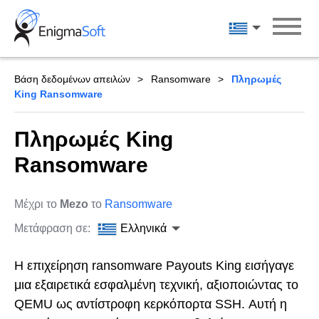
Skip
to
Ελληνικά
content
Βάση δεδομένων απειλών
Ransomware
Πληρωμές
King Ransomware
Πληρωμές King
Ransomware
Μέχρι το
Mezo
το
Ransomware
Μετάφραση σε:
Ελληνικά
Η επιχείρηση ransomware Payouts King εισήγαγε
μια εξαιρετικά εσφαλμένη τεχνική, αξιοποιώντας το
QEMU ως αντίστροφη κερκόπορτα SSH. Αυτή η