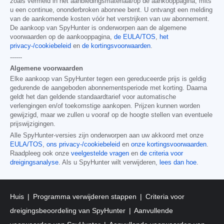
zoals vermeld in het aanbiedingsmateriaal/op de aankooppagina, mits
u een continue, ononderbroken abonnee bent. U ontvangt een melding
van de aankomende kosten vóór het verstrijken van uw abonnement.
De aankoop van SpyHunter is onderworpen aan de algemene
voorwaarden op de aankooppagina,
de EULA/TOS
,
het
privacy-/cookiebeleid
en
de kortingsvoorwaarden
.
------
Algemene voorwaarden
Elke aankoop van SpyHunter tegen een gereduceerde prijs is geldig
gedurende de aangeboden abonnementsperiode met korting. Daarna
geldt het dan geldende standaardtarief voor automatische
verlengingen en/of toekomstige aankopen. Prijzen kunnen worden
gewijzigd, maar we zullen u vooraf op de hoogte stellen van eventuele
prijswijzigingen.
Alle SpyHunter-versies zijn onderworpen aan uw akkoord met onze
EULA/TOS
,
ons privacy-/cookiebeleid
en
onze kortingsvoorwaarden
.
Raadpleeg ook onze
veelgestelde vragen
en
de criteria voor
dreigingsanalyse
. Als u SpyHunter wilt verwijderen,
lees dan hoe
.
Huis
Programma verwijderen stappen
Criteria voor
dreigingsbeoordeling van SpyHunter
Aanvullende