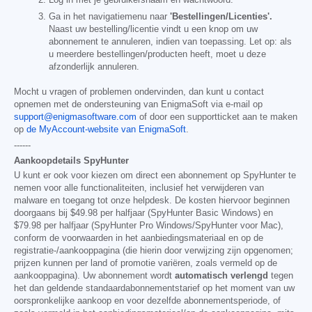
Ga in het navigatiemenu naar
'Bestellingen/Licenties'.
Naast uw bestelling/licentie vindt u een knop om uw
abonnement te annuleren, indien van toepassing. Let op: als
u meerdere bestellingen/producten heeft, moet u deze
afzonderlijk annuleren.
Mocht u vragen of problemen ondervinden, dan kunt u contact
opnemen met de ondersteuning van EnigmaSoft via e-mail op
support@enigmasoftware.com
of door een supportticket aan te maken
op
de MyAccount-website van EnigmaSoft
.
------
Aankoopdetails SpyHunter
U kunt er ook voor kiezen om direct een abonnement op SpyHunter te
nemen voor alle functionaliteiten, inclusief het verwijderen van
malware en toegang tot onze helpdesk. De kosten hiervoor beginnen
doorgaans bij
$49.98
per halfjaar (SpyHunter Basic Windows) en
$79.98
per halfjaar (SpyHunter Pro Windows/SpyHunter voor Mac),
conform de voorwaarden in het aanbiedingsmateriaal en op de
registratie-/aankooppagina (die hierin door verwijzing zijn opgenomen;
prijzen kunnen per land of promotie variëren, zoals vermeld op de
aankooppagina). Uw abonnement wordt
automatisch verlengd
tegen
het dan geldende standaardabonnementstarief op het moment van uw
oorspronkelijke aankoop en voor dezelfde abonnementsperiode, of