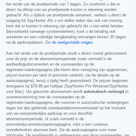
het einde van de proefperiode van 7 dagen. Zo voorkomt u dat er
direct na afloop van uw proefperiode kosten in rekening worden
gebracht. Als u tijdens uw proefperiode annuleert, verliest u direct de
toegang tot SpyHunter. Als u om welke reden dan ook van mening
bent dat er kosten in rekening zijn gebracht die u niet wilde betalen
(bijvoorbeeld vanwege systeembeheer), kunt u de betaling ook
annuleren en een volledige terugbetaling ontvangen binnen 30 dagen
na de aankoopdatum. Zie
de veelgestelde vragen
.
Aan het einde van de proefperiode wordt u direct vooraf gefactureerd
voor de prijs en de abonnementsperiode zoals vermeld in de
aanbiedingsdocumenten en de voorwaarden op de
registratie-/aankooppagina (die hierin door verwijzing zijn opgenomen;
prijzen kunnen per land of promotie variëren, zie de details op de
aankooppagina), tenzij u tijdig heeft geannuleerd. De prijzen beginnen
doorgaans bij
$79.98
per halfjaar (SpyHunter Pro Windows/SpyHunter
voor Mac). Uw gekochte abonnement wordt
automatisch verlengd
in
overeenstemming met de voorwaarden op de
registratie-/aankooppagina, die voorzien in automatische verlengingen
tegen het dan geldende standaardabonnementstarief op het moment
van uw oorspronkelijke aankoop en voor dezelfde
abonnementsperiode, of zoals vermeld in de
promotiedocumenten/aankooppagina, mits u een continue,
ononderbroken abonnee bent. Zie de aankooppagina voor meer
informatie. De proefperiode is onderworpen aan deze voorwaarden, uw