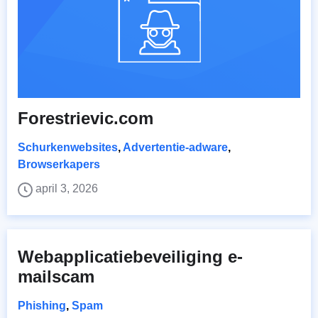
Forestrievic.com
Schurkenwebsites
,
Advertentie-adware
,
Browserkapers
april 3, 2026
Webapplicatiebeveiliging e-
mailscam
Phishing
,
Spam