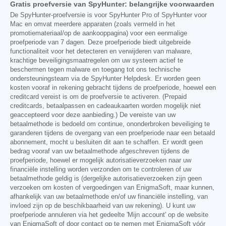
Gratis proefversie van SpyHunter: belangrijke voorwaarden
De SpyHunter-proefversie is voor SpyHunter Pro of SpyHunter voor
Mac en omvat meerdere apparaten (zoals vermeld in het
promotiemateriaal/op de aankooppagina) voor een eenmalige
proefperiode van 7 dagen. Deze proefperiode biedt uitgebreide
functionaliteit voor het detecteren en verwijderen van malware,
krachtige beveiligingsmaatregelen om uw systeem actief te
beschermen tegen malware en toegang tot ons technische
ondersteuningsteam via de SpyHunter Helpdesk. Er worden geen
kosten vooraf in rekening gebracht tijdens de proefperiode, hoewel een
creditcard vereist is om de proefversie te activeren. (Prepaid
creditcards, betaalpassen en cadeaukaarten worden mogelijk niet
geaccepteerd voor deze aanbieding.) De vereiste van uw
betaalmethode is bedoeld om continue, ononderbroken beveiliging te
garanderen tijdens de overgang van een proefperiode naar een betaald
abonnement, mocht u besluiten dit aan te schaffen. Er wordt geen
bedrag vooraf van uw betaalmethode afgeschreven tijdens de
proefperiode, hoewel er mogelijk autorisatieverzoeken naar uw
financiële instelling worden verzonden om te controleren of uw
betaalmethode geldig is (dergelijke autorisatieverzoeken zijn geen
verzoeken om kosten of vergoedingen van EnigmaSoft, maar kunnen,
afhankelijk van uw betaalmethode en/of uw financiële instelling, van
invloed zijn op de beschikbaarheid van uw rekening). U kunt uw
proefperiode annuleren via het gedeelte 'Mijn account' op de website
van EnigmaSoft of door contact op te nemen met EnigmaSoft vóór