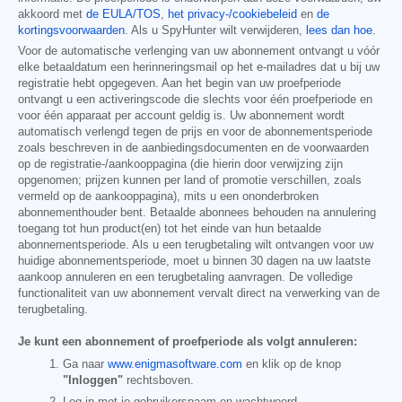
akkoord met
de EULA/TOS
,
het privacy-/cookiebeleid
en
de
kortingsvoorwaarden
. Als u SpyHunter wilt verwijderen,
lees dan hoe
.
Voor de automatische verlenging van uw abonnement ontvangt u vóór
elke betaaldatum een herinneringsmail op het e-mailadres dat u bij uw
registratie hebt opgegeven. Aan het begin van uw proefperiode
ontvangt u een activeringscode die slechts voor één proefperiode en
voor één apparaat per account geldig is. Uw abonnement wordt
automatisch verlengd tegen de prijs en voor de abonnementsperiode
zoals beschreven in de aanbiedingsdocumenten en de voorwaarden
op de registratie-/aankooppagina (die hierin door verwijzing zijn
opgenomen; prijzen kunnen per land of promotie verschillen, zoals
vermeld op de aankooppagina), mits u een ononderbroken
abonnementhouder bent. Betaalde abonnees behouden na annulering
toegang tot hun product(en) tot het einde van hun betaalde
abonnementsperiode. Als u een terugbetaling wilt ontvangen voor uw
huidige abonnementsperiode, moet u binnen 30 dagen na uw laatste
aankoop annuleren en een terugbetaling aanvragen. De volledige
functionaliteit van uw abonnement vervalt direct na verwerking van de
terugbetaling.
Je kunt een abonnement of proefperiode als volgt annuleren:
Ga naar
www.enigmasoftware.com
en klik op de knop
"Inloggen"
rechtsboven.
Log in met je gebruikersnaam en wachtwoord.