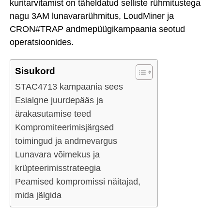
kuritarvitamist on täheldatud selliste rühmitustega
nagu 3AM lunavararühmitus, LoudMiner ja
CRON#TRAP andmepüügikampaania seotud
operatsioonides.
Sisukord
STAC4713 kampaania sees
Esialgne juurdepääs ja
ärakasutamise teed
Kompromiteerimisjärgsed
toimingud ja andmevargus
Lunavara võimekus ja
krüpteerimisstrateegia
Peamised kompromissi näitajad,
mida jälgida