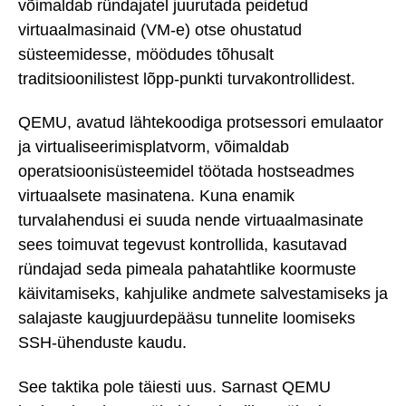
võimaldab ründajatel juurutada peidetud
virtuaalmasinaid (VM-e) otse ohustatud
süsteemidesse, möödudes tõhusalt
traditsioonilistest lõpp-punkti turvakontrollidest.
QEMU, avatud lähtekoodiga protsessori emulaator
ja virtualiseerimisplatvorm, võimaldab
operatsioonisüsteemidel töötada hostseadmes
virtuaalsete masinatena. Kuna enamik
turvalahendusi ei suuda nende virtuaalmasinate
sees toimuvat tegevust kontrollida, kasutavad
ründajad seda pimeala pahatahtlike koormuste
käivitamiseks, kahjulike andmete salvestamiseks ja
salajaste kaugjuurdepääsu tunnelite loomiseks
SSH-ühenduste kaudu.
See taktika pole täiesti uus. Sarnast QEMU