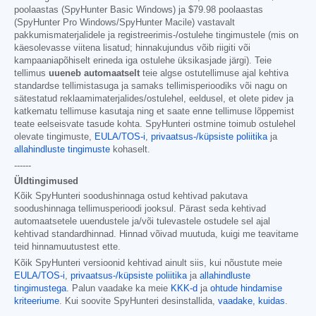
poolaastas (SpyHunter Basic Windows) ja
$79.98
poolaastas
(SpyHunter Pro Windows/SpyHunter Macile) vastavalt
pakkumismaterjalidele ja registreerimis-/ostulehe tingimustele (mis on
käesolevasse viitena lisatud; hinnakujundus võib riigiti või
kampaaniapõhiselt erineda iga ostulehe üksikasjade järgi). Teie
tellimus
uueneb automaatselt
teie algse ostutellimuse ajal kehtiva
standardse tellimistasuga ja samaks tellimisperioodiks või nagu on
sätestatud reklaamimaterjalides/ostulehel, eeldusel, et olete pidev ja
katkematu tellimuse kasutaja ning et saate enne tellimuse lõppemist
teate eelseisvate tasude kohta. SpyHunteri ostmine toimub ostulehel
olevate tingimuste,
EULA/TOS-i
,
privaatsus-/küpsiste poliitika
ja
allahindluste tingimuste
kohaselt.
------
Üldtingimused
Kõik SpyHunteri soodushinnaga ostud kehtivad pakutava
soodushinnaga tellimusperioodi jooksul. Pärast seda kehtivad
automaatsetele uuendustele ja/või tulevastele ostudele sel ajal
kehtivad standardhinnad. Hinnad võivad muutuda, kuigi me teavitame
teid hinnamuutustest ette.
Kõik SpyHunteri versioonid kehtivad ainult siis, kui nõustute meie
EULA/TOS-i
,
privaatsus-/küpsiste poliitika
ja
allahindluste
tingimustega
. Palun vaadake ka meie
KKK-d
ja
ohtude hindamise
kriteeriume
. Kui soovite SpyHunteri desinstallida,
vaadake, kuidas
.