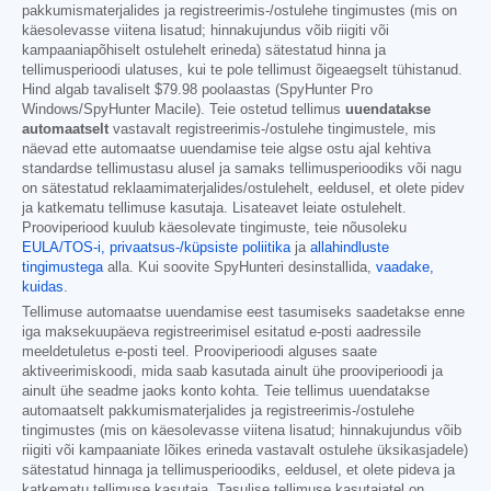
pakkumismaterjalides ja registreerimis-/ostulehe tingimustes (mis on
käesolevasse viitena lisatud; hinnakujundus võib riigiti või
kampaaniapõhiselt ostulehelt erineda) sätestatud hinna ja
tellimusperioodi ulatuses, kui te pole tellimust õigeaegselt tühistanud.
Hind algab tavaliselt
$79.98
poolaastas (SpyHunter Pro
Windows/SpyHunter Macile). Teie ostetud tellimus
uuendatakse
automaatselt
vastavalt registreerimis-/ostulehe tingimustele, mis
näevad ette automaatse uuendamise teie algse ostu ajal kehtiva
standardse tellimustasu alusel ja samaks tellimusperioodiks või nagu
on sätestatud reklaamimaterjalides/ostulehelt, eeldusel, et olete pidev
ja katkematu tellimuse kasutaja. Lisateavet leiate ostulehelt.
Prooviperiood kuulub käesolevate tingimuste, teie nõusoleku
EULA/TOS-i,
privaatsus-/küpsiste poliitika
ja
allahindluste
tingimustega
alla. Kui soovite SpyHunteri desinstallida,
vaadake,
kuidas
.
Tellimuse automaatse uuendamise eest tasumiseks saadetakse enne
iga maksekuupäeva registreerimisel esitatud e-posti aadressile
meeldetuletus e-posti teel. Prooviperioodi alguses saate
aktiveerimiskoodi, mida saab kasutada ainult ühe prooviperioodi ja
ainult ühe seadme jaoks konto kohta. Teie tellimus uuendatakse
automaatselt pakkumismaterjalides ja registreerimis-/ostulehe
tingimustes (mis on käesolevasse viitena lisatud; hinnakujundus võib
riigiti või kampaaniate lõikes erineda vastavalt ostulehe üksikasjadele)
sätestatud hinnaga ja tellimusperioodiks, eeldusel, et olete pideva ja
katkematu tellimuse kasutaja. Tasulise tellimuse kasutajatel on