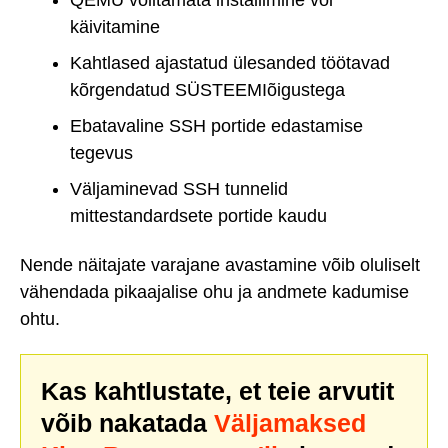
QEMU volitamata installimine või
käivitamine
Kahtlased ajastatud ülesanded töötavad
kõrgendatud SÜSTEEMIõigustega
Ebatavaline SSH portide edastamise
tegevus
Väljaminevad SSH tunnelid
mittestandardsete portide kaudu
Nende näitajate varajane avastamine võib oluliselt
vähendada pikaajalise ohu ja andmete kadumise
ohtu.
Kas kahtlustate, et teie arvutit
võib nakatada
Väljamaksed