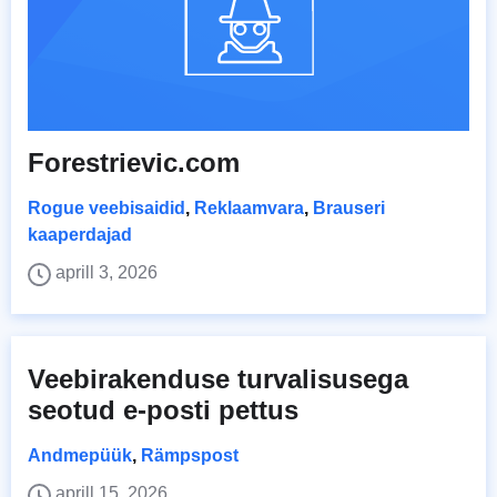
Forestrievic.com
Rogue veebisaidid
,
Reklaamvara
,
Brauseri
kaaperdajad
aprill 3, 2026
Veebirakenduse turvalisusega
seotud e-posti pettus
Andmepüük
,
Rämpspost
aprill 15, 2026