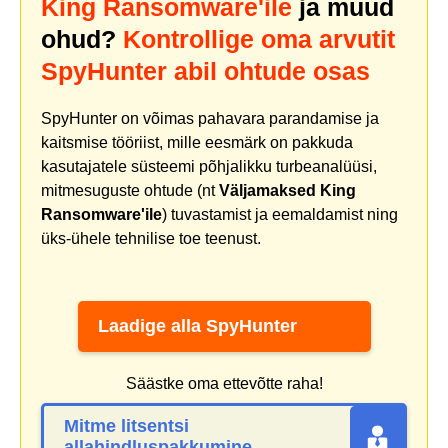
King Ransomware'ile
ja muud
ohud?
Kontrollige oma arvutit
SpyHunter abil ohtude osas
SpyHunter on võimas pahavara parandamise ja
kaitsmise tööriist, mille eesmärk on pakkuda
kasutajatele süsteemi põhjalikku turbeanalüüsi,
mitmesuguste ohtude (nt
Väljamaksed King
Ransomware'ile
) tuvastamist ja eemaldamist ning
üks-ühele tehnilise toe teenust.
Laadige alla SpyHunter
Säästke oma ettevõtte raha!
Mitme litsentsi
allahindluspakkumine