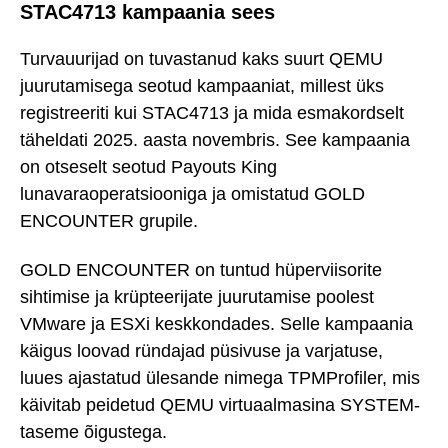
STAC4713 kampaania sees
Turvauurijad on tuvastanud kaks suurt QEMU
juurutamisega seotud kampaaniat, millest üks
registreeriti kui STAC4713 ja mida esmakordselt
täheldati 2025. aasta novembris. See kampaania
on otseselt seotud Payouts King
lunavaraoperatsiooniga ja omistatud GOLD
ENCOUNTER grupile.
GOLD ENCOUNTER on tuntud hüperviisorite
sihtimise ja krüpteerijate juurutamise poolest
VMware ja ESXi keskkondades. Selle kampaania
käigus loovad ründajad püsivuse ja varjatuse,
luues ajastatud ülesande nimega TPMProfiler, mis
käivitab peidetud QEMU virtuaalmasina SYSTEM-
taseme õigustega.