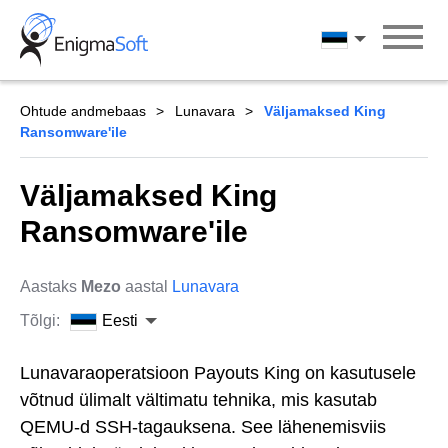
Skip
to
Eesti
content
Ohtude andmebaas
Lunavara
Väljamaksed King
Ransomware'ile
Väljamaksed King
Ransomware'ile
Aastaks
Mezo
aastal
Lunavara
Tõlgi:
Eesti
Lunavaraoperatsioon Payouts King on kasutusele
võtnud ülimalt vältimatu tehnika, mis kasutab
QEMU-d SSH-tagauksena. See lähenemisviis