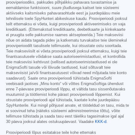
prooviperioodiks, pakkudes põhjalikku pahavara tuvastamise ja
eemaldamise funktsiooni, suure jõudlusega kaitset teie süsteemi
aktiivseks kaitsmiseks pahavaraohtude eest ja juurdepääsu meie
tehnilisele toele SpyHunteri abikeskuse kaudu. Prooviperioodi jooksul
teilt ettemaksu ei võeta, kuigi prooviperioodi aktiveerimiseks on vaja
krediitkaarti. (Ettemakstud krediitkaarte, deebetkaarte ja kinkekaarte
ei pruugita selle pakkumise raames aktsepteerida.) Teie makseviisi
nõue on aidata tagada pidev ja katkematu turvakaitse teie üleminekul
prooviperioodilt tasulisele tellimusele, kui otsustate ostu sooritada.
Teie makseviisilt ei võeta prooviperioodi jooksul ettemaksu, kuigi teie
finantsasutusele võidakse saata autoriseerimistaotlusi, et kontrollida
teie makseviisi kehtivust (sellised autoriseerimistaotlused ei ole
EnigmaSofti tasude või lõivude taotlused, kuid sõltuvalt teie
makseviisist ja/või finantsasutusest võivad need mõjutada teie konto
saadavust). Saate oma prooviperioodi tühistada EnigmaSofti
veebisaidi jaotises „Minu konto“ või võttes EnigmaSoftiga ühendust
enne 7-päevase prooviperioodi lõppu, et vältida tasu sissenõutavaks
muutumist ja töötlemist kohe pärast prooviperioodi lõppemist. Kui
otsustate prooviperioodi ajal tühistada, kaotate kohe juurdepääsu
SpyHunterile. Kui mingil põhjusel arvate, et töödeldud on tasu, mida te
ei soovinud teha (näiteks süsteemi administreerimise tõttu), võite
tellimuse tühistada ja saada tasu eest täieliku tagasimakse igal ajal
30 päeva jooksul alates ostukuupäevast. Vaadake
KKK-d
.
Prooviperioodi lõpus esitatakse teile kohe ettemaks