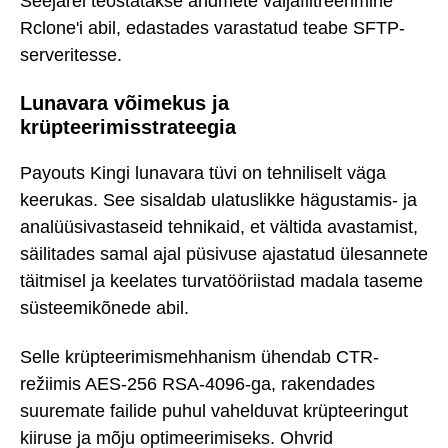
Seejärel teostatakse andmete väljafiltreerimine
Rclone'i abil, edastades varastatud teabe SFTP-
serveritesse.
Lunavara võimekus ja
krüpteerimisstrateegia
Payouts Kingi lunavara tüvi on tehniliselt väga
keerukas. See sisaldab ulatuslikke hägustamis- ja
analüüsivastaseid tehnikaid, et vältida avastamist,
säilitades samal ajal püsivuse ajastatud ülesannete
täitmisel ja keelates turvatööriistad madala taseme
süsteemikõnede abil.
Selle krüpteerimismehhanism ühendab CTR-
režiimis AES-256 RSA-4096-ga, rakendades
suuremate failide puhul vahelduvat krüpteeringut
kiiruse ja mõju optimeerimiseks. Ohvrid