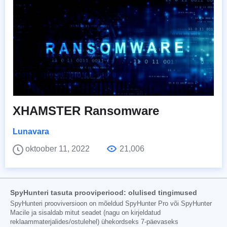
XHAMSTER Ransomware
Lunavara
oktoober 11, 2022
21,006
SpyHunteri tasuta prooviperiood: olulised tingimused
SpyHunteri prooviversioon on mõeldud SpyHunter Pro või SpyHunter
Macile ja sisaldab mitut seadet (nagu on kirjeldatud
reklaammaterjalides/ostulehel) ühekordseks 7-päevaseks