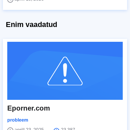
Enim vaadatud
Eporner.com
probleem
aprill 23, 2025
23,387