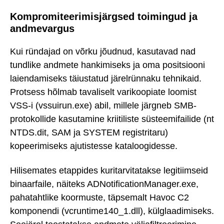
Kompromiteerimisjärgsed toimingud ja
andmevargus
Kui ründajad on võrku jõudnud, kasutavad nad
tundlike andmete hankimiseks ja oma positsiooni
laiendamiseks täiustatud järelrünnaku tehnikaid.
Protsess hõlmab tavaliselt varikoopiate loomist
VSS-i (vssuirun.exe) abil, millele järgneb SMB-
protokollide kasutamine kriitiliste süsteemifailide (nt
NTDS.dit, SAM ja SYSTEM registritaru)
kopeerimiseks ajutistesse kataloogidesse.
Hilisemates etappides kuritarvitatakse legitiimseid
binaarfaile, näiteks ADNotificationManager.exe,
pahatahtlike koormuste, täpsemalt Havoc C2
komponendi (vcruntime140_1.dll), külglaadimiseks.