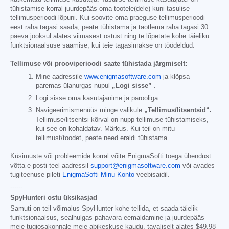
tühistamise korral juurdepääs oma tootele(dele) kuni tasulise
tellimusperioodi lõpuni. Kui soovite oma praeguse tellimusperioodi
eest raha tagasi saada, peate tühistama ja taotlema raha tagasi 30
päeva jooksul alates viimasest ostust ning te lõpetate kohe täieliku
funktsionaalsuse saamise, kui teie tagasimakse on töödeldud.
Tellimuse või prooviperioodi saate tühistada järgmiselt:
Mine aadressile
www.enigmasoftware.com
ja klõpsa
paremas ülanurgas nupul
„Logi sisse”
.
Logi sisse oma kasutajanime ja parooliga.
Navigeerimismenüüs minge valikule
„Tellimus/litsentsid“.
Tellimuse/litsentsi kõrval on nupp tellimuse tühistamiseks,
kui see on kohaldatav. Märkus. Kui teil on mitu
tellimust/toodet, peate need eraldi tühistama.
Küsimuste või probleemide korral võite EnigmaSofti toega ühendust
võtta e-posti teel aadressil
support@enigmasoftware.com
või avades
tugiteenuse pileti
EnigmaSofti Minu Konto
veebisaidil.
------
SpyHunteri ostu üksikasjad
Samuti on teil võimalus SpyHunter kohe tellida, et saada täielik
funktsionaalsus, sealhulgas pahavara eemaldamine ja juurdepääs
meie tugiosakonnale meie abikeskuse kaudu, tavaliselt alates
$49.98