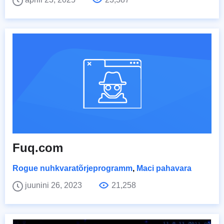
Fuq.com
Rogue nuhkvaratõrjeprogramm
,
Maci pahavara
juunini 26, 2023
21,258