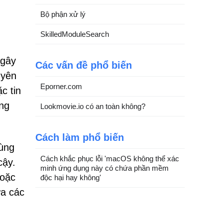
Bộ phận xử lý
SkilledModuleSearch
 gây
Các vấn đề phổ biến
uyên
Eporner.com
c tin
ng
Lookmovie.io có an toàn không?
Cách làm phổ biến
dùng
Cách khắc phục lỗi 'macOS không thể xác
cậy.
minh ứng dụng này có chứa phần mềm
hoặc
độc hại hay không'
ứa các