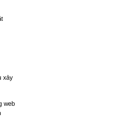
ặt
u xảy
ng web
n