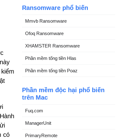
Ransomware phổ biến
Mmvb Ransomware
Ofoq Ransomware
XHAMSTER Ransomware
ợc
Phần mềm tống tiền Hlas
 này
Phần mềm tống tiền Poaz
 kiểm
ật
Phần mềm độc hại phổ biến
trên Mac
ời
Fuq.com
 Hành
ManagerUnit
ửi
m có
PrimaryRemote