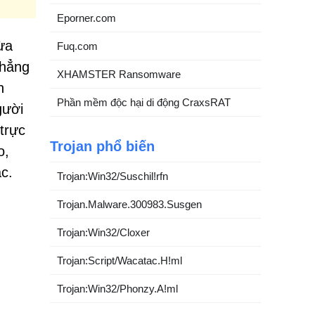
Eporner.com
ừa
Fuq.com
chẳng
XHAMSTER Ransomware
h
Phần mềm độc hại di động CraxsRAT
gười
trực
Trojan phổ biến
o,
c.
Trojan:Win32/Suschil!rfn
Trojan.Malware.300983.Susgen
Trojan:Win32/Cloxer
Trojan:Script/Wacatac.H!ml
Trojan:Win32/Phonzy.A!ml