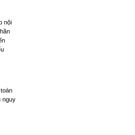
b nội
phần
ến
ểu
 toàn
u nguy