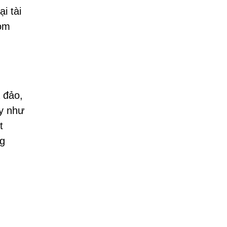
i tài
com
 đảo,
ẫy như
t
ng