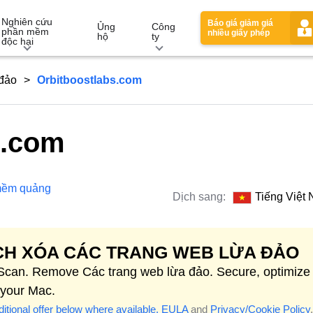
Nghiên cứu
Báo giá giảm giá
Ủng
Công
phần mềm
nhiều giấy phép
hộ
ty
độc hại
 đảo
Orbitboostlabs.com
s.com
mềm quảng
Dịch sang:
Tiếng Việt
H XÓA CÁC TRANG WEB LỪA ĐẢO
 Scan. Remove Các trang web lừa đảo. Secure, optimize
 your Mac.
itional offer below where available.
EULA
and
Privacy/Cookie Policy
.