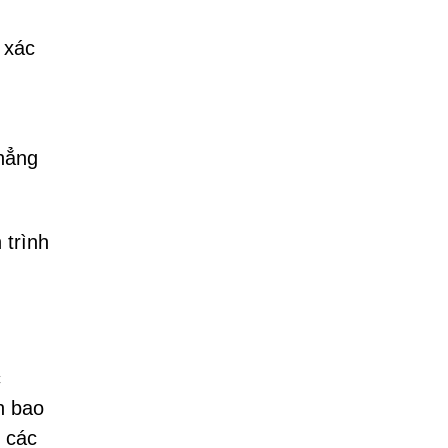
 xác
hẳng
 trình
c
n bao
 các