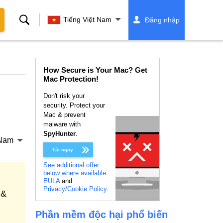
Tìm
Tiếng Việt Nam
Đăng nhập
kiếm
How Secure is Your Mac? Get
Mac Protection!
Don't risk your
security. Protect your
Mac & prevent
malware with
SpyHunter
.
 Nam
Tải ngay
See additional offer
below where available.
EULA
and
Privacy/Cookie Policy
.
 &
Phần mềm độc hại phổ biến