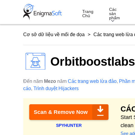
Skip
Các
to
Trang
sản
Chủ
phẩm
content
Cơ sở dữ liệu về mối đe dọa
Các trang web lừa
Orbitboostlab
Đến năm
Mezo
năm
Các trang web lừa đảo
,
Phần 
cáo
,
Trình duyệt Hijackers
CÁC
Scan & Remove Now
Start
clean
SPYHUNTER
See add