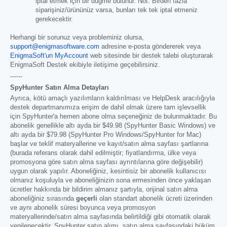
iptal etmek için bir düğme bulunur. Not: Birden fazla
siparişiniz/ürününüz varsa, bunları tek tek iptal etmeniz
gerekecektir.
Herhangi bir sorunuz veya probleminiz olursa,
support@enigmasoftware.com
adresine e-posta göndererek veya
EnigmaSoft'un MyAccount
web sitesinde bir destek talebi oluşturarak
EnigmaSoft Destek ekibiyle iletişime geçebilirsiniz.
------
SpyHunter Satın Alma Detayları
Ayrıca, kötü amaçlı yazılımların kaldırılması ve HelpDesk aracılığıyla
destek departmanımıza erişim de dahil olmak üzere tam işlevsellik
için SpyHunter'a hemen abone olma seçeneğiniz de bulunmaktadır. Bu
abonelik genellikle altı ayda bir
$49.98
(SpyHunter Basic Windows) ve
altı ayda bir
$79.98
(SpyHunter Pro Windows/SpyHunter for Mac)
başlar ve teklif materyallerine ve kayıt/satın alma sayfası şartlarına
(burada referans olarak dahil edilmiştir; fiyatlandırma, ülke veya
promosyona göre satın alma sayfası ayrıntılarına göre değişebilir)
uygun olarak yapılır. Aboneliğiniz, kesintisiz bir abonelik kullanıcısı
olmanız koşuluyla ve aboneliğinizin sona ermesinden önce yaklaşan
ücretler hakkında bir bildirim almanız şartıyla, orijinal satın alma
aboneliğiniz sırasında
geçerli
olan standart abonelik ücreti üzerinden
ve aynı abonelik süresi boyunca veya promosyon
materyallerinde/satın alma sayfasında belirtildiği gibi otomatik olarak
yenilenecektir. SpyHunter satın alımı, satın alma sayfasındaki hüküm