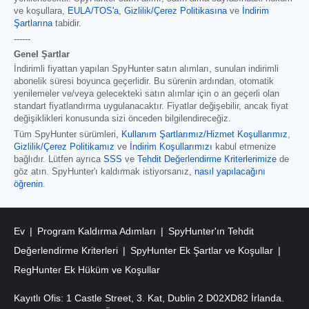
ve koşullara,
EULA/TOS'a
,
Gizlilik/Çerez Politikasına
ve
İndirim
Şartlarına
tabidir.
------
Genel Şartlar
İndirimli fiyattan yapılan SpyHunter satın alımları, sunulan indirimli
abonelik süresi boyunca geçerlidir. Bu sürenin ardından, otomatik
yenilemeler ve/veya gelecekteki satın alımlar için o an geçerli olan
standart fiyatlandırma uygulanacaktır. Fiyatlar değişebilir, ancak fiyat
değişiklikleri konusunda sizi önceden bilgilendireceğiz.
Tüm SpyHunter sürümleri
,
Kullanım Şartlarımız/Hizmet Koşullarımız
,
Gizlilik/Çerez Politikamız
ve
İndirim Koşullarımızı
kabul etmenize
bağlıdır. Lütfen ayrıca
SSS
ve
Tehdit Değerlendirme Kriterlerimize
de
göz atın. SpyHunter'ı kaldırmak istiyorsanız,
nasıl yapılacağını
öğrenin
.
Ev
Program Kaldırma Adımları
SpyHunter'ın Tehdit
Değerlendirme Kriterleri
SpyHunter Ek Şartlar ve Koşullar
RegHunter Ek Hüküm ve Koşullar
Kayıtlı Ofis: 1 Castle Street, 3. Kat, Dublin 2 D02XD82 İrlanda.