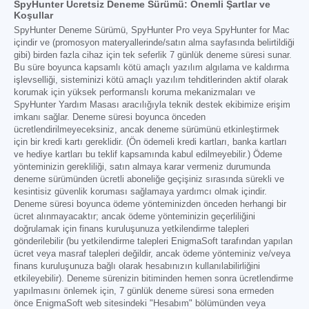
SpyHunter Ücretsiz Deneme Sürümü: Önemli Şartlar ve
Koşullar
SpyHunter Deneme Sürümü, SpyHunter Pro veya SpyHunter for Mac
içindir ve (promosyon materyallerinde/satın alma sayfasında belirtildiği
gibi) birden fazla cihaz için tek seferlik 7 günlük deneme süresi sunar.
Bu süre boyunca kapsamlı kötü amaçlı yazılım algılama ve kaldırma
işlevselliği, sisteminizi kötü amaçlı yazılım tehditlerinden aktif olarak
korumak için yüksek performanslı koruma mekanizmaları ve
SpyHunter Yardım Masası aracılığıyla teknik destek ekibimize erişim
imkanı sağlar. Deneme süresi boyunca önceden
ücretlendirilmeyeceksiniz, ancak deneme sürümünü etkinleştirmek
için bir kredi kartı gereklidir. (Ön ödemeli kredi kartları, banka kartları
ve hediye kartları bu teklif kapsamında kabul edilmeyebilir.) Ödeme
yönteminizin gerekliliği, satın almaya karar vermeniz durumunda
deneme sürümünden ücretli aboneliğe geçişiniz sırasında sürekli ve
kesintisiz güvenlik koruması sağlamaya yardımcı olmak içindir.
Deneme süresi boyunca ödeme yönteminizden önceden herhangi bir
ücret alınmayacaktır; ancak ödeme yönteminizin geçerliliğini
doğrulamak için finans kuruluşunuza yetkilendirme talepleri
gönderilebilir (bu yetkilendirme talepleri EnigmaSoft tarafından yapılan
ücret veya masraf talepleri değildir, ancak ödeme yönteminiz ve/veya
finans kuruluşunuza bağlı olarak hesabınızın kullanılabilirliğini
etkileyebilir). Deneme sürenizin bitiminden hemen sonra ücretlendirme
yapılmasını önlemek için, 7 günlük deneme süresi sona ermeden
önce EnigmaSoft web sitesindeki "Hesabım" bölümünden veya