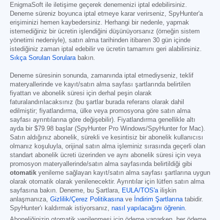
EnigmaSoft ile iletişime geçerek denemenizi iptal edebilirsiniz.
Deneme süreniz boyunca iptal etmeye karar verirseniz, SpyHunter'a
erişiminizi hemen kaybedersiniz. Herhangi bir nedenle, yapmak
istemediğiniz bir ücretin işlendiğini düşünüyorsanız (örneğin sistem
yönetimi nedeniyle), satın alma tarihinden itibaren 30 gün içinde
istediğiniz zaman iptal edebilir ve ücretin tamamını geri alabilirsiniz.
Sıkça Sorulan Sorulara
bakın.
Deneme süresinin sonunda, zamanında iptal etmediyseniz, teklif
materyallerinde ve kayıt/satın alma sayfası şartlarında belirtilen
fiyattan ve abonelik süresi için derhal peşin olarak
faturalandırılacaksınız (bu şartlar burada referans olarak dahil
edilmiştir; fiyatlandırma, ülke veya promosyona göre satın alma
sayfası ayrıntılarına göre değişebilir). Fiyatlandırma genellikle altı
ayda bir
$79.98
başlar (SpyHunter Pro Windows/SpyHunter for Mac).
Satın aldığınız abonelik, sürekli ve kesintisiz bir abonelik kullanıcısı
olmanız koşuluyla, orijinal satın alma işleminiz sırasında geçerli olan
standart abonelik ücreti üzerinden ve aynı abonelik süresi için veya
promosyon materyallerinde/satın alma sayfasında belirtildiği gibi
otomatik
yenileme sağlayan kayıt/satın alma sayfası şartlarına uygun
olarak otomatik olarak yenilenecektir. Ayrıntılar için lütfen satın alma
sayfasına bakın. Deneme, bu Şartlara,
EULA/TOS'a
ilişkin
anlaşmanıza,
Gizlilik/Çerez Politikasına
ve
İndirim Şartlarına
tabidir.
SpyHunter'ı kaldırmak istiyorsanız,
nasıl yapılacağını öğrenin
.
Aboneliğinizin otomatik yenilenmesi için ödeme yaparken, her ödeme