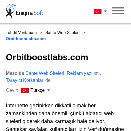
Skip
to
Türkçe
content
Tehdit Veritabanı
Sahte Web Siteleri
Orbitboostlabs.com
Orbitboostlabs.com
Mezo'de
Sahte Web Siteleri
,
Reklam yazılımı
,
Tarayıcı Korsanları
'de
Çevir:
Türkçe
İnternette gezinirken dikkatli olmak her
zamankinden daha önemli, çünkü aldatıcı web
siteleri giderek daha karmaşık hale geliyor.
Sahtekar sayfalar, kullanıcıları 'İzin Ver' düğmesine