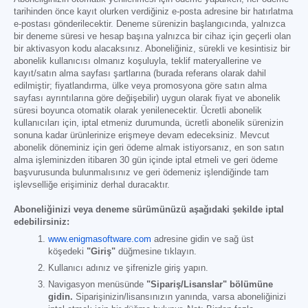
tarihinden önce kayıt olurken verdiğiniz e-posta adresine bir hatırlatma
e-postası gönderilecektir. Deneme sürenizin başlangıcında, yalnızca
bir deneme süresi ve hesap başına yalnızca bir cihaz için geçerli olan
bir aktivasyon kodu alacaksınız. Aboneliğiniz, sürekli ve kesintisiz bir
abonelik kullanıcısı olmanız koşuluyla, teklif materyallerine ve
kayıt/satın alma sayfası şartlarına (burada referans olarak dahil
edilmiştir; fiyatlandırma, ülke veya promosyona göre satın alma
sayfası ayrıntılarına göre değişebilir) uygun olarak fiyat ve abonelik
süresi boyunca otomatik olarak yenilenecektir. Ücretli abonelik
kullanıcıları için, iptal etmeniz durumunda, ücretli abonelik sürenizin
sonuna kadar ürünlerinize erişmeye devam edeceksiniz. Mevcut
abonelik döneminiz için geri ödeme almak istiyorsanız, en son satın
alma işleminizden itibaren 30 gün içinde iptal etmeli ve geri ödeme
başvurusunda bulunmalısınız ve geri ödemeniz işlendiğinde tam
işlevselliğe erişiminiz derhal duracaktır.
Aboneliğinizi veya deneme sürümünüzü aşağıdaki şekilde iptal
edebilirsiniz:
www.enigmasoftware.com
adresine gidin ve sağ üst
köşedeki
"Giriş"
düğmesine tıklayın.
Kullanıcı adınız ve şifrenizle giriş yapın.
Navigasyon menüsünde
"Sipariş/Lisanslar" bölümüne
gidin.
Siparişinizin/lisansınızın yanında, varsa aboneliğinizi