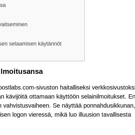
nsa
vaitseminen
lisen selaamisen käytännöt
ilmoitusansa
oostlabs.com-sivuston haitalliseksi verkkosivustoksi
n kävijöitä ottamaan käyttöön selainilmoitukset. En
isen vahvistusvaiheen. Se näyttää ponnahdusikkunan
en logon vieressä, mikä luo illuusion tavallisesta