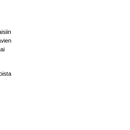
isiin
avien
ai
oista