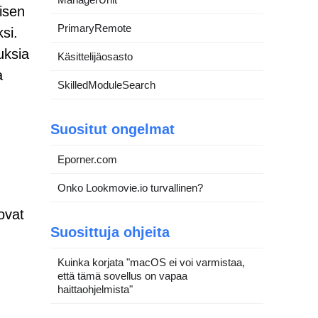
isen
PrimaryRemote
si.
uksia
Käsittelijäosasto
a
SkilledModuleSearch
Suositut ongelmat
Eporner.com
Onko Lookmovie.io turvallinen?
 ovat
Suosittuja ohjeita
Kuinka korjata "macOS ei voi varmistaa,
että tämä sovellus on vapaa
haittaohjelmista"