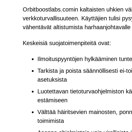
Orbitboostlabs.comin kaltaisten uhkien v
verkkoturvallisuuteen. Käyttäjien tulisi p
vähentävät altistumista harhaanjohtavalle sis
Keskeisiä suojatoimenpiteitä ovat:
Ilmoituspyyntöjen hylkääminen tuntema
Tarkista ja poista säännöllisesti ei-
asetuksista
Luotettavan tietoturvaohjelmiston kä
estämiseen
Välttää häiritsevien mainosten, ponn
toimimista