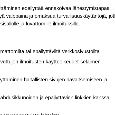
älttäminen edellyttää ennakoivaa lähestymistapaa
ysyä valppaina ja omaksua turvallisuuskäytäntöjä, jo
ällölle ja luvattomille ilmoituksille.
ttomilta tai epäilyttäviltä verkkosivustoilta
toivottujen ilmoitusten käyttöoikeudet selaimen
yttäminen haitallisten sivujen havaitsemiseen ja
ahdusikkunoiden ja epäilyttävien linkkien kanssa