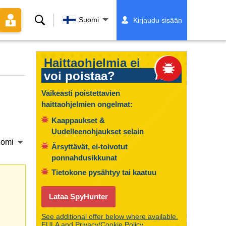
Hae
Suomi
Kirjaudu sisään
Haittaohjelmia ei
voi poistaa?
Vaikeasti poistettavien
haittaohjelmien ongelmat:
Kaappaukset &
Uudelleenohjaukset selain
omi
Ärsyttävät, ei-toivotut
ponnahdusikkunat
Tietokone pysähtyy tai kaatuu
Lataa SpyHunter
See additional offer below where available.
EULA
and
Privacy/Cookie Policy
.