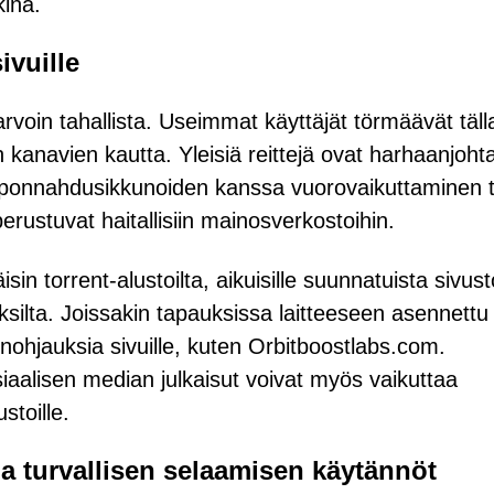
kinä.
ivuille
voin tahallista. Useimmat käyttäjät törmäävät tälla
 kanavien kautta. Yleisiä reittejä ovat harhaanjoht
 ponnahdusikkunoiden kanssa vuorovaikuttaminen t
perustuvat haitallisiin mainosverkostoihin.
sin torrent-alustoilta, aikuisille suunnatuista sivust
ksilta. Joissakin tapauksissa laitteeseen asennettu
nohjauksia sivuille, kuten Orbitboostlabs.com.
siaalisen median julkaisut voivat myös vaikuttaa
ustoille.
ja turvallisen selaamisen käytännöt