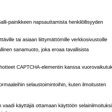
Salli-painikkeen napsauttamista henkilöllisyyden
ville tai asiaan liittymättömille verkkosivustoille
llinen sanamuoto, joka eroaa tavallisista
 kehotteet CAPTCHA-elementin kanssa vuorovaikutu
normaaleihin selaustoimintoihin, kuten ilmoitusten
vaadi käyttäjiä ottamaan käyttöön selainilmoituksi