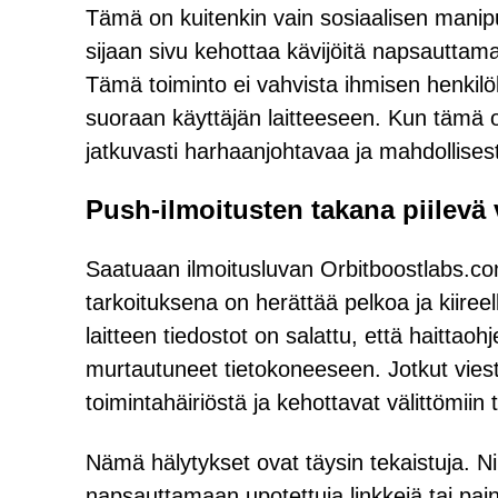
Tämä on kuitenkin vain sosiaalisen manipu
sijaan sivu kehottaa kävijöitä napsauttama
Tämä toiminto ei vahvista ihmisen henkilöll
suoraan käyttäjän laitteeseen. Kun tämä o
jatkuvasti harhaanjohtavaa ja mahdollisesti 
Push-ilmoitusten takana piilevä 
Saatuaan ilmoitusluvan Orbitboostlabs.com
tarkoituksena on herättää pelkoa ja kiireel
laitteen tiedostot on salattu, että haittao
murtautuneet tietokoneeseen. Jotkut viesti
toimintahäiriöstä ja kehottavat välittömiin t
Nämä hälytykset ovat täysin tekaistuja. Ni
napsauttamaan upotettuja linkkejä tai painik