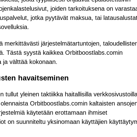
ietojenkalastelusivut, joiden tarkoituksena on varasta
auspalvelut, jotka pyytävät maksua, tai latausalustat
 sovelluksia.
 merkittävästi järjestelmätartuntojen, taloudelliste
kiä. Tästä syystä kaikkea Orbitboostlabs.comin
na ja välttää kokonaan.
sten havaitseminen
lut yleinen taktiikka haitallisilla verkkosivustoilla
olennaista Orbitboostlabs.comin kaltaisten ansoje
ärjestelmiä käytetään erottamaan ihmiset
rsiot on suunniteltu yksinomaan käyttäjien käyttäyty