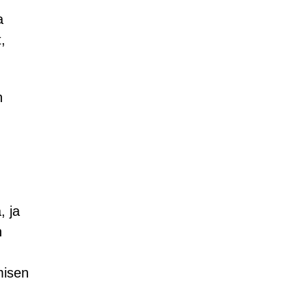
a
,
n
, ja
n
misen