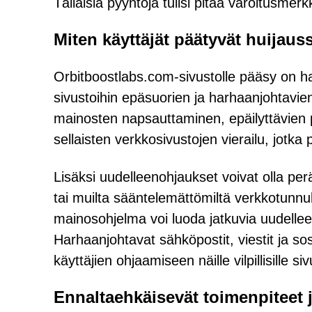
Tällaisia pyyntöjä tulisi pitää varoitusmerk
Miten käyttäjät päätyvät huijauss
Orbitboostlabs.com-sivustolle pääsy on har
sivustoihin epäsuorien ja harhaanjohtavien
mainosten napsauttaminen, epäilyttävien
sellaisten verkkosivustojen vierailu, jotka 
Lisäksi uudelleenohjaukset voivat olla peräi
tai muilta sääntelemättömiltä verkkotunnu
mainosohjelma voi luoda jatkuvia uudellee
Harhaanjohtavat sähköpostit, viestit ja so
käyttäjien ohjaamiseen näille vilpillisille siv
Ennaltaehkäisevät toimenpiteet 