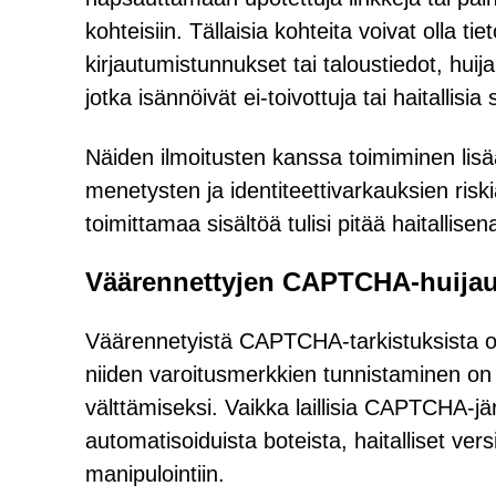
kohteisiin. Tällaisia kohteita voivat olla t
kirjautumistunnukset tai taloustiedot, huij
jotka isännöivät ei-toivottuja tai haitallisia
Näiden ilmoitusten kanssa toimiminen lisää
menetysten ja identiteettivarkauksien ris
toimittamaa sisältöä tulisi pitää haitallise
Väärennettyjen CAPTCHA-huijau
Väärennetyistä CAPTCHA-tarkistuksista on tul
niiden varoitusmerkkien tunnistaminen on 
välttämiseksi. Vaikka laillisia CAPTCHA-j
automatisoiduista boteista, haitalliset ve
manipulointiin.