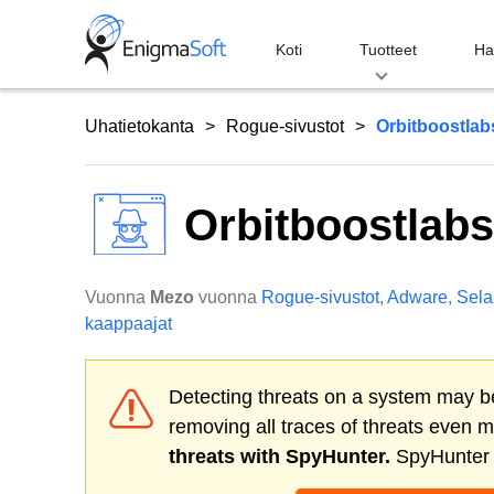
Skip
to
Koti
Tuotteet
Ha
content
Uhatietokanta
Rogue-sivustot
Orbitboostla
Orbitboostlab
Vuonna
Mezo
vuonna
Rogue-sivustot
,
Adware
,
Sela
kaappaajat
Detecting threats on a system may be
removing all traces of threats even 
threats with SpyHunter.
SpyHunter o