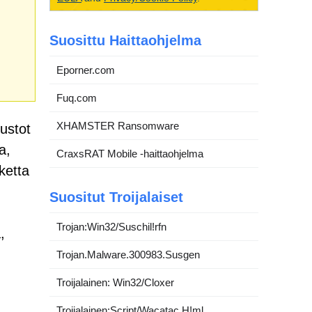
Suosittu Haittaohjelma
Eporner.com
Fuq.com
XHAMSTER Ransomware
ustot
a,
CraxsRAT Mobile -haittaohjelma
ketta
Suositut Troijalaiset
Trojan:Win32/Suschil!rfn
,
Trojan.Malware.300983.Susgen
Troijalainen: Win32/Cloxer
Troijalainen:Script/Wacatac.H!ml