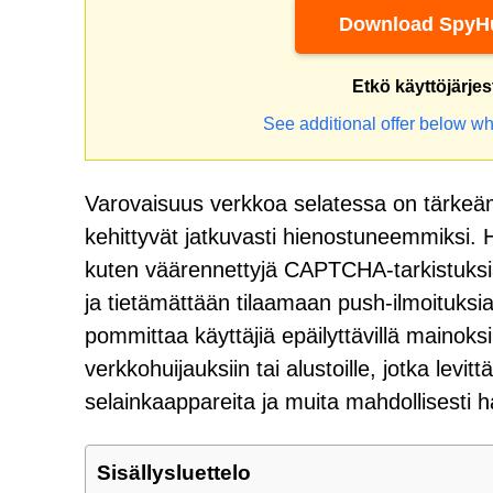
Download SpyHu
Etkö käyttöjärje
See additional offer below wh
Varovaisuus verkkoa selatessa on tärkeäm
kehittyvät jatkuvasti hienostuneemmiksi. H
kuten väärennettyjä CAPTCHA-tarkistuksia
ja tietämättään tilaamaan push-ilmoituksi
pommittaa käyttäjiä epäilyttävillä mainoksilla
verkkohuijauksiin tai alustoille, jotka levi
selainkaappareita ja muita mahdollisesti hai
Sisällysluettelo