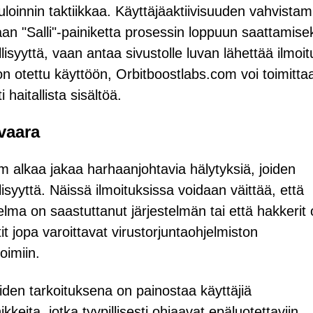
loinnin taktiikkaa. Käyttäjäaktiivisuuden vahvistam
an "Salli"-painiketta prosessin loppuun saattamisek
isyyttä, vaan antaa sivustolle luvan lähettää ilmoit
n otettu käyttöön, Orbitboostlabs.com voi toimitta
haitallista sisältöä.
vaara
 alkaa jakaa harhaanjohtavia hälytyksiä, joiden
lisyyttä. Näissä ilmoituksissa voidaan väittää, että
hjelma on saastuttanut järjestelmän tai että hakkerit
t jopa varoittavat virustorjuntaohjelmiston
oimiin.
iden tarkoituksena on painostaa käyttäjiä
keita, jotka tyypillisesti ohjaavat epäluotettaviin