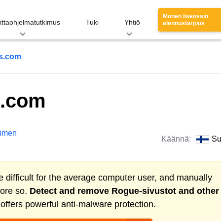
Monen lisenssin
ittaohjelmatutkimus
Tuki
Yhtiö
alennustarjous
bs.com
s.com
imen
Käännä:
Su
 difficult for the average computer user, and manually
more so.
Detect and remove
Rogue-sivustot
and other
ffers powerful anti-malware protection.