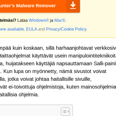
nter’s Malware Remover
stelmäsi?
Lataa
Windows®
ja
Mac®
.
ere available.
EULA
and
Privacy/Cookie Policy
.
pää kuin koskaan, sillä harhaanjohtavat verkkosiv
aittaohjelmat käyttävät usein manipulointitekniikoit
, huijatakseen käyttäjiä napsauttamaan Salli-paini
a. Kun lupa on myönnetty, nämä sivustot voivat
, jotka voivat johtaa haitallisille sivuille,
ttävät ei-toivottuja ohjelmistoja, kuten mainosohjelmia
tallisia ohjelmia.