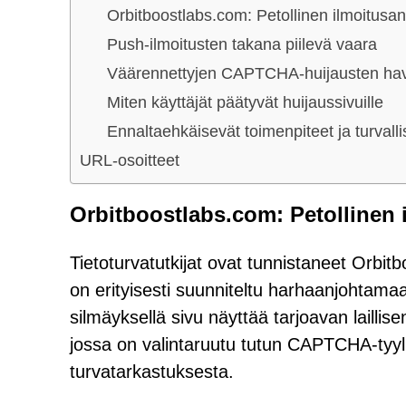
Orbitboostlabs.com: Petollinen ilmoitusa
Push-ilmoitusten takana piilevä vaara
Väärennettyjen CAPTCHA-huijausten ha
Miten käyttäjät päätyvät huijaussivuille
Ennaltaehkäisevät toimenpiteet ja turval
URL-osoitteet
Orbitboostlabs.com: Petollinen 
Tietoturvatutkijat ovat tunnistaneet Orbitb
on erityisesti suunniteltu harhaanjohtamaa
silmäyksellä sivu näyttää tarjoavan laill
jossa on valintaruutu tutun CAPTCHA-tyylis
turvatarkastuksesta.