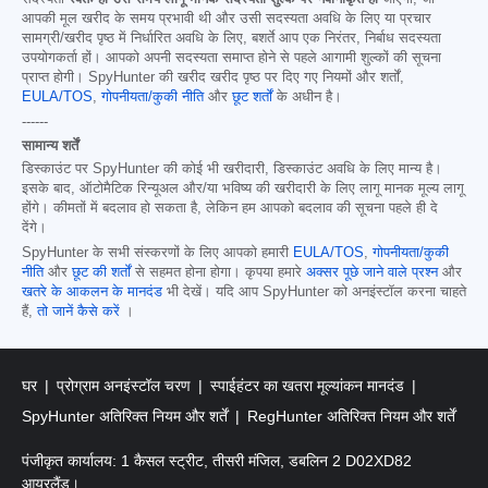
आपकी मूल खरीद के समय प्रभावी थी और उसी सदस्यता अवधि के लिए या प्रचार
सामग्री/खरीद पृष्ठ में निर्धारित अवधि के लिए, बशर्ते आप एक निरंतर, निर्बाध सदस्यता
उपयोगकर्ता हों। आपको अपनी सदस्यता समाप्त होने से पहले आगामी शुल्कों की सूचना
प्राप्त होगी। SpyHunter की खरीद खरीद पृष्ठ पर दिए गए नियमों और शर्तों,
EULA/TOS
,
गोपनीयता/कुकी नीति
और
छूट शर्तों
के अधीन है।
------
सामान्य शर्तें
डिस्काउंट पर SpyHunter की कोई भी खरीदारी, डिस्काउंट अवधि के लिए मान्य है।
इसके बाद, ऑटोमैटिक रिन्यूअल और/या भविष्य की खरीदारी के लिए लागू मानक मूल्य लागू
होंगे। कीमतों में बदलाव हो सकता है, लेकिन हम आपको बदलाव की सूचना पहले ही दे
देंगे।
SpyHunter के सभी संस्करणों के लिए आपको हमारी
EULA/TOS
,
गोपनीयता/कुकी
नीति
और
छूट की शर्तों
से सहमत होना होगा। कृपया हमारे
अक्सर पूछे जाने वाले प्रश्न
और
खतरे के आकलन के मानदंड
भी देखें। यदि आप SpyHunter को अनइंस्टॉल करना चाहते
हैं,
तो जानें कैसे करें
।
घर
प्रोग्राम अनइंस्टॉल चरण
स्पाईहंटर का खतरा मूल्यांकन मानदंड
SpyHunter अतिरिक्त नियम और शर्तें
RegHunter अतिरिक्त नियम और शर्तें
पंजीकृत कार्यालय: 1 कैसल स्ट्रीट, तीसरी मंजिल, डबलिन 2 D02XD82
आयरलैंड।