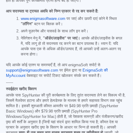
होते ही आपको पूर्ण कार्यक्षमता प्राप्त होना बंद हो जाएगी।
आप सदस्यता या ट्रायल अवधि को निम्न प्रकार से रद्द कर सकते हैं:
www.enigmasoftware.com
पर जाएं और ऊपरी दाएं कोने में स्थित
"लॉगिन"
बटन पर क्लिक करें।
अपने यूज़रनेम और पासवर्ड के साथ लॉग इन करें।
नेविगेशन मेनू में,
"ऑर्डर/लाइसेंस" पर जाएं।
आपके ऑर्डर/लाइसेंस के बगल
में, यदि लागू हो तो सदस्यता रद्द करने का बटन उपलब्ध है। ध्यान दें: यदि
आपके पास एक से अधिक ऑर्डर/उत्पाद हैं, तो आपको उन्हें अलग-अलग रद्द
करना होगा।
यदि आपके कोई प्रश्न या समस्याएँ हैं, तो आप enigmaSoft सपोर्ट से
support@enigmasoftware.com
पर ईमेल द्वारा या
EnigmaSoft की
MyAccount
वेबसाइट पर सपोर्ट टिकट खोलकर संपर्क कर सकते हैं।
------
स्पाईहंटर खरीद विवरण
आपके पास SpyHunter की पूरी कार्यक्षमता के लिए तुरंत सदस्यता लेने का विकल्प भी है,
जिसमें मैलवेयर हटाना और हमारे हेल्पडेस्क के माध्यम से हमारे सहायता विभाग तक पहुंच
शामिल है। इसकी शुरुआती कीमत आमतौर पर
$49.98
प्रति छमाही (SpyHunter
Basic Windows) और
$79.98
प्रति छमाही (SpyHunter Pro
Windows/SpyHunter for Mac) होती है, जो पेशकश सामग्री और पंजीकरण/खरीद
पृष्ठ की शर्तों के अनुसार है (जिन्हें यहां संदर्भ द्वारा शामिल किया गया है; कीमत देश या
प्रचार के अनुसार खरीद पृष्ठ के विवरण के आधार पर भिन्न हो सकती है)। आपकी
सदस्यता
स्वतः ही उस समय लागू मानक सदस्यता शुल्क पर नवीनीकृत हो
जाएगी, जो