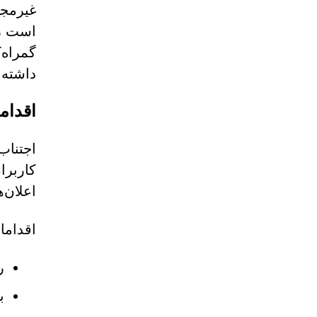
غیرمجا
گمراه‌
داشته 
اقدام
کاربرا
اعلان‌
اقداما
ر
ب