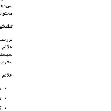
محتوای
تشخیص 
مخرب ص
علائم 
د
نما
ک