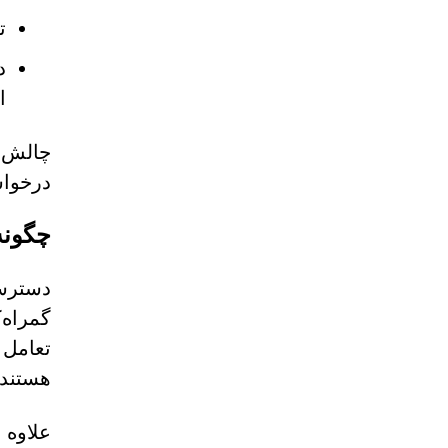
ت
د
ا
درخواس
چگونه
گمراه‌
تعامل 
هستند.
علاوه 