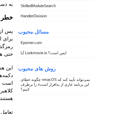
به دست
SkilledModuleSearch
HandlerDivision
خطر پ
مسائل محبوب
برای ا
Eporner.com
رمزگذا
آیا Lookmovie.io ایمن است؟
حتی هش
این هش
روش های محبوب
دکمه‌ه
چگونه خطای «macOS نمی‌تواند تأیید کند که
است ش
این برنامه عاری از بدافزار است» را برطرف
کنیم؟
کلاهبر
هستند،
تعامل 