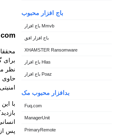
باج افزار محبوب
باج افزار Mmvb
tlabs.com
باج افزار افق
XHAMSTER Ransomware
برای گ
باج افزار Hlas
نظر می
باج افزار Poaz
امنیتی 
بدافزار محبوب مک
با این
Fuq.com
بازدید
ManagerUnit
انسانی 
PrimaryRemote