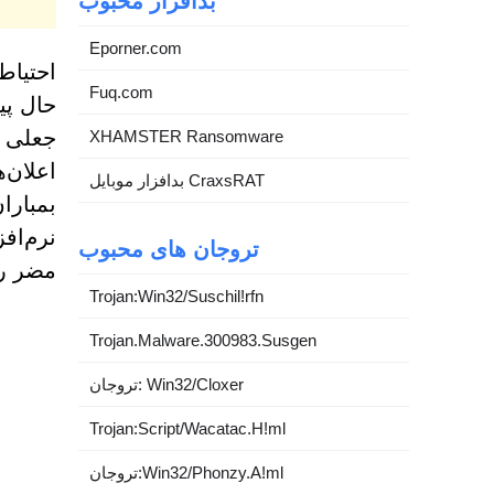
بدافزار محبوب
Eporner.com
احتیاط
Fuq.com
حال پی
XHAMSTER Ransomware
اعلان‌
بدافزار موبایل CraxsRAT
بمبارا
نرم‌افز
تروجان های محبوب
مضر را
Trojan:Win32/Suschil!rfn
Trojan.Malware.300983.Susgen
تروجان: Win32/Cloxer
Trojan:Script/Wacatac.H!ml
تروجان:Win32/Phonzy.A!ml