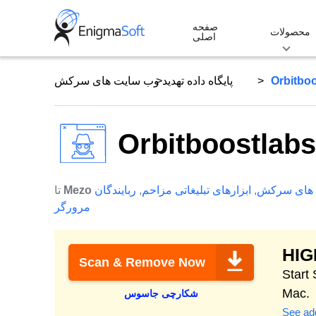
Skip
صفحه
to
محصولات
اصلی
content
Orbitbo
پایگاه داده تهدید
وب سایت های سرکش
Orbitboostlab
 های سرکش
,
ابزارهای تبلیغاتی مزاحم
,
ربایندگان
Mezo
تا
مرورگر
HI
Scan & Remove Now
Protect & clean 
Mac.
شکارچی جاسوس
See add