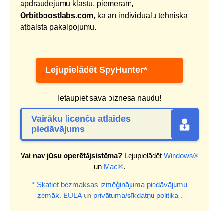
apdraudējumu klāstu, piemēram,
Orbitboostlabs.com
, kā arī individuālu tehniskā
atbalsta pakalpojumu.
Lejupielādēt SpyHunter*
Ietaupiet sava biznesa naudu!
Vairāku licenču atlaides
piedāvājums
Vai nav jūsu operētājsistēma?
Lejupielādēt
Windows®
un
Mac®
.
* Skatiet bezmaksas izmēģinājuma piedāvājumu
zemāk.
EULA
un
privātuma/sīkdatņu politika
.