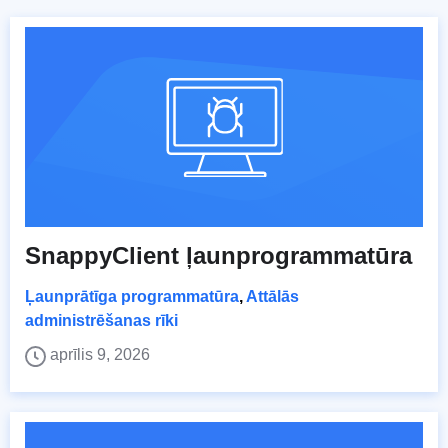
SnappyClient ļaunprogrammatūra
Ļaunprātīga programmatūra
,
Attālās
administrēšanas rīki
aprīlis 9, 2026