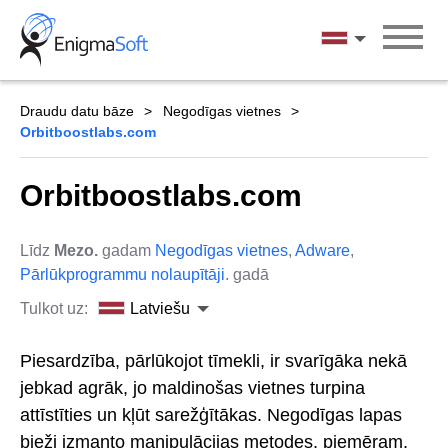
Skip
to
Latviešu
content
Draudu datu bāze
Negodīgas vietnes
Orbitboostlabs.com
Orbitboostlabs.com
Līdz
Mezo.
gadam
Negodīgas vietnes
,
Adware
,
Pārlūkprogrammu nolaupītāji
. gadā
Tulkot uz:
Latviešu
Piesardzība, pārlūkojot tīmekli, ir svarīgāka nekā
jebkad agrāk, jo maldinošas vietnes turpina
attīstīties un kļūt sarežģītākas. Negodīgas lapas
bieži izmanto manipulācijas metodes, piemēram,