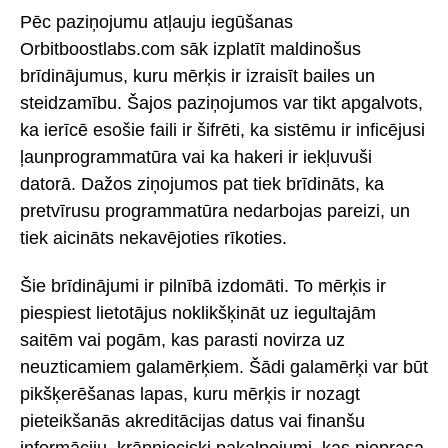
Pēc paziņojumu atļauju iegūšanas
Orbitboostlabs.com sāk izplatīt maldinošus
brīdinājumus, kuru mērķis ir izraisīt bailes un
steidzamību. Šajos paziņojumos var tikt apgalvots,
ka ierīcē esošie faili ir šifrēti, ka sistēmu ir inficējusi
ļaunprogrammatūra vai ka hakeri ir iekļuvuši
datorā. Dažos ziņojumos pat tiek brīdināts, ka
pretvīrusu programmatūra nedarbojas pareizi, un
tiek aicināts nekavējoties rīkoties.
Šie brīdinājumi ir pilnībā izdomāti. To mērķis ir
piespiest lietotājus noklikšķināt uz iegultajām
saitēm vai pogām, kas parasti novirza uz
neuzticamiem galamērķiem. Šādi galamērķi var būt
pikšķerēšanas lapas, kuru mērķis ir nozagt
pieteikšanās akreditācijas datus vai finanšu