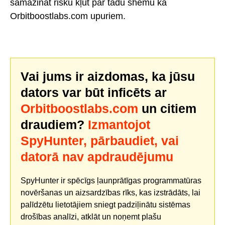
samazināt risku kļūt par tādu shēmu kā
Orbitboostlabs.com upuriem.
Vai jums ir aizdomas, ka jūsu
dators var būt inficēts ar
Orbitboostlabs.com
un citiem
draudiem?
Izmantojot
SpyHunter, pārbaudiet, vai
datorā nav apdraudējumu
SpyHunter ir spēcīgs ļaunprātīgas programmatūras
novēršanas un aizsardzības rīks, kas izstrādāts, lai
palīdzētu lietotājiem sniegt padziļinātu sistēmas
drošības analīzi, atklāt un noņemt plašu