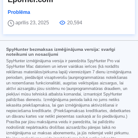
Problēma
aprīlis 23, 2025
20,594
SpyHunter bezmaksas izmēģinājuma versija: svarīgi
noteikumi un nosacījumi
SpyHunter izmēģinājuma versija ir paredzēta SpyHunter Pro vai
SpyHunter Mac datoriem un ietver vairākas ierīces (kā norādīts
reklāmas materiālos/pirkuma lapā) vienreizējam 7 dienu izmēģinājuma
periodam, piedāvājot visaptverošu ļaunprogrammatūras noteikšanas
un noņemšanas funkcionalitāti, augstas veiktspējas aizsargus, lai
aktīvi aizsargātu jūsu sistēmu no ļaunprogrammatūras draudiem, un
piekļuvi mūsu tehniskā atbalsta komandai, izmantojot SpyHunter
palīdzības dienestu. Izmēģinājuma perioda laikā no jums netiks
iekasēta priekšapmaksa, lai gan izmēģinājuma aktivizēšanai ir
nepieciešama kredītkarte. (Priekšapmaksas kredītkartes, debetkartes
un dāvanu kartes var netikt pieņemtas saskaņā ar šo piedāvājumu.)
Prasība par jūsu maksājuma veidu ir paredzēta, lai palīdzētu
nodrošināt nepārtrauktu drošības aizsardzību pārejas laikā no
izmēģinājuma uz maksas abonementu, ja jūs nolemjat veikt pirkumu.