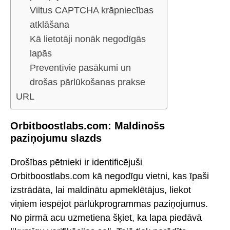
Viltus CAPTCHA krāpniecības
atklāšana
Kā lietotāji nonāk negodīgās
lapās
Preventīvie pasākumi un
drošas pārlūkošanas prakse
URL
Orbitboostlabs.com: Maldinošs
paziņojumu slazds
Drošības pētnieki ir identificējuši
Orbitboostlabs.com kā negodīgu vietni, kas īpaši
izstrādāta, lai maldinātu apmeklētājus, liekot
viņiem iespējot pārlūkprogrammas paziņojumus.
No pirmā acu uzmetiena šķiet, ka lapa piedāvā