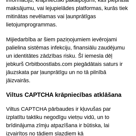
informāciju, krāpnieciski pakalpojumi, kas pieprasa
maksājumu, vai lejupielādes platformas, kurās tiek
mitinātas nevēlamas vai ļaunprātīgas
lietojumprogrammas.
Mijiedarbība ar šiem paziņojumiem ievērojami
palielina sistēmas infekciju, finansiālu zaudējumu
un identitātes zādzības risku. Šī iemesla dēļ
jebkurš Orbitboostlabs.com piegādātais saturs ir
jāuzskata par ļaunprātīgu un no tā pilnībā
jāizvairās.
Viltus CAPTCHA krāpniecības atklāšana
Viltus CAPTCHA pārbaudes ir kļuvušas par
izplatītu taktiku negodīgu vietņu vidū, un to
brīdinājuma zīmju atpazīšana ir būtiska, lai
izvairītos no tādiem slazdiem kā