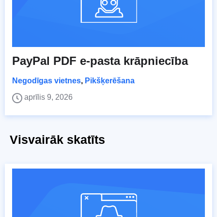
PayPal PDF e-pasta krāpniecība
Negodīgas vietnes
,
Pikšķerēšana
aprīlis 9, 2026
Visvairāk skatīts