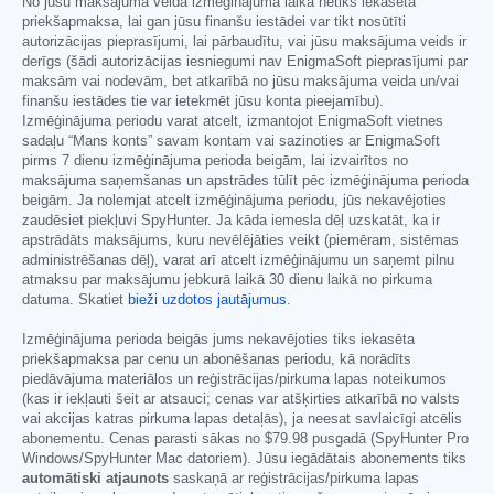
No jūsu maksājuma veida izmēģinājuma laikā netiks iekasēta
priekšapmaksa, lai gan jūsu finanšu iestādei var tikt nosūtīti
autorizācijas pieprasījumi, lai pārbaudītu, vai jūsu maksājuma veids ir
derīgs (šādi autorizācijas iesniegumi nav EnigmaSoft pieprasījumi par
maksām vai nodevām, bet atkarībā no jūsu maksājuma veida un/vai
finanšu iestādes tie var ietekmēt jūsu konta pieejamību).
Izmēģinājuma periodu varat atcelt, izmantojot EnigmaSoft vietnes
sadaļu “Mans konts” savam kontam vai sazinoties ar EnigmaSoft
pirms 7 dienu izmēģinājuma perioda beigām, lai izvairītos no
maksājuma saņemšanas un apstrādes tūlīt pēc izmēģinājuma perioda
beigām. Ja nolemjat atcelt izmēģinājuma periodu, jūs nekavējoties
zaudēsiet piekļuvi SpyHunter. Ja kāda iemesla dēļ uzskatāt, ka ir
apstrādāts maksājums, kuru nevēlējāties veikt (piemēram, sistēmas
administrēšanas dēļ), varat arī atcelt izmēģinājumu un saņemt pilnu
atmaksu par maksājumu jebkurā laikā 30 dienu laikā no pirkuma
datuma. Skatiet
bieži uzdotos jautājumus
.
Izmēģinājuma perioda beigās jums nekavējoties tiks iekasēta
priekšapmaksa par cenu un abonēšanas periodu, kā norādīts
piedāvājuma materiālos un reģistrācijas/pirkuma lapas noteikumos
(kas ir iekļauti šeit ar atsauci; cenas var atšķirties atkarībā no valsts
vai akcijas katras pirkuma lapas detaļās), ja neesat savlaicīgi atcēlis
abonementu. Cenas parasti sākas no
$79.98
pusgadā (SpyHunter Pro
Windows/SpyHunter Mac datoriem). Jūsu iegādātais abonements tiks
automātiski atjaunots
saskaņā ar reģistrācijas/pirkuma lapas