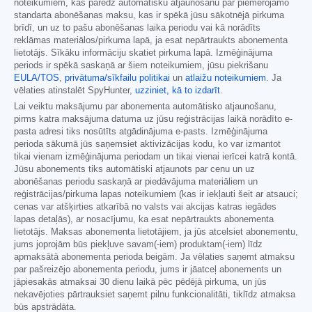
noteikumiem, kas paredz automātisku atjaunošanu par piemērojamo
standarta abonēšanas maksu, kas ir spēkā jūsu sākotnējā pirkuma
brīdī, un uz to pašu abonēšanas laika periodu vai kā norādīts
reklāmas materiālos/pirkuma lapā, ja esat nepārtraukts abonementa
lietotājs. Sīkāku informāciju skatiet pirkuma lapā. Izmēģinājuma
periods ir spēkā saskaņā ar šiem noteikumiem, jūsu piekrišanu
EULA/TOS
,
privātuma/sīkfailu politikai
un
atlaižu noteikumiem
. Ja
vēlaties atinstalēt SpyHunter,
uzziniet, kā to izdarīt
.
Lai veiktu maksājumu par abonementa automātisko atjaunošanu,
pirms katra maksājuma datuma uz jūsu reģistrācijas laikā norādīto e-
pasta adresi tiks nosūtīts atgādinājuma e-pasts. Izmēģinājuma
perioda sākumā jūs saņemsiet aktivizācijas kodu, ko var izmantot
tikai vienam izmēģinājuma periodam un tikai vienai ierīcei katrā kontā.
Jūsu abonements tiks automātiski atjaunots par cenu un uz
abonēšanas periodu saskaņā ar piedāvājuma materiāliem un
reģistrācijas/pirkuma lapas noteikumiem (kas ir iekļauti šeit ar atsauci;
cenas var atšķirties atkarībā no valsts vai akcijas katras iegādes
lapas detaļās), ar nosacījumu, ka esat nepārtraukts abonementa
lietotājs. Maksas abonementa lietotājiem, ja jūs atcelsiet abonementu,
jums joprojām būs piekļuve savam(-iem) produktam(-iem) līdz
apmaksātā abonementa perioda beigām. Ja vēlaties saņemt atmaksu
par pašreizējo abonementa periodu, jums ir jāatceļ abonements un
jāpiesakās atmaksai 30 dienu laikā pēc pēdējā pirkuma, un jūs
nekavējoties pārtrauksiet saņemt pilnu funkcionalitāti, tiklīdz atmaksa
būs apstrādāta.