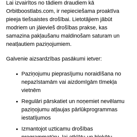
Lai izvairītos no tādiem draudiem kā
Orbitboostlabs.com, ir nepieciešama proaktīva
pieeja tiešsaistes drošībai. Lietotājiem jābūt
modriem un jāievieš drošības prakse, kas
samazina pakļaušanu maldinošam saturam un
neatļautiem paziņojumiem.
Galvenie aizsardzības pasākumi ietver:
Paziņojumu pieprasījumu noraidīšana no
nepazīstamām vai aizdomīgām tīmekļa
vietnēm
Regulāri pārskatiet un noņemiet nevēlamu
paziņojumu atļaujas pārlūkprogrammas
iestatījumos
Izmantojot uzticamu drošības
programmatūru, lai atklātu un bloķētu