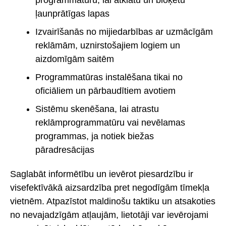
ļaunprātīgas lapas
Izvairīšanās no mijiedarbības ar uzmācīgām
reklāmām, uznirstošajiem logiem un
aizdomīgām saitēm
Programmatūras instalēšana tikai no
oficiāliem un pārbaudītiem avotiem
Sistēmu skenēšana, lai atrastu
reklāmprogrammatūru vai nevēlamas
programmas, ja notiek biežas
pāradresācijas
Saglabāt informētību un ievērot piesardzību ir
visefektīvākā aizsardzība pret negodīgām tīmekļa
vietnēm. Atpazīstot maldinošu taktiku un atsakoties
no nevajadzīgām atļaujām, lietotāji var ievērojami