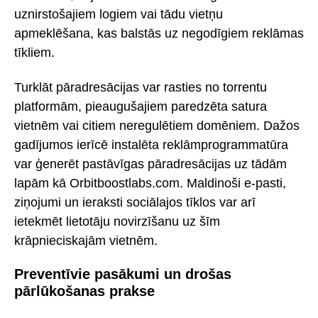
uznirstošajiem logiem vai tādu vietņu
apmeklēšana, kas balstās uz negodīgiem reklāmas
tīkliem.
Turklāt pāradresācijas var rasties no torrentu
platformām, pieaugušajiem paredzēta satura
vietnēm vai citiem neregulētiem domēniem. Dažos
gadījumos ierīcē instalēta reklāmprogrammatūra
var ģenerēt pastāvīgas pāradresācijas uz tādām
lapām kā Orbitboostlabs.com. Maldinoši e-pasti,
ziņojumi un ieraksti sociālajos tīklos var arī
ietekmēt lietotāju novirzīšanu uz šīm
krāpnieciskajām vietnēm.
Preventīvie pasākumi un drošas
pārlūkošanas prakse