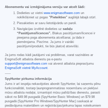
Abonementu vai izmēģinājuma versiju var atcelt šādi:
Dodieties uz vietni
www.enigmasoftware.com
un
noklikšķiniet uz pogas
"Pieteikties"
augšējā labajā stūrī.
Piesakieties ar savu lietotājvārdu un paroli.
Navigācijas izvēlnē dodieties uz
sadaļu
“Pasūtījums/licences”.
Blakus pasūtījumam/licencei ir
pieejama poga abonementa atcelšanai, ja tāda ir
piemērojama. Piezīme. Ja jums ir vairāki
pasūtījumi/produkti, tie būs jāatceļ atsevišķi.
Ja jums rodas kādi jautājumi vai problēmas, varat sazināties ar
EnigmaSoft atbalsta dienestu pa e-pastu
support@enigmasoftware.com
vai atverot atbalsta pieprasījumu
EnigmaSoft vietnē MyAccount
.
------
SpyHunter pirkuma informācija
Jums ir arī iespēja nekavējoties abonēt SpyHunter, lai saņemtu pilnu
funkcionalitāti, tostarp ļaunprogrammatūras noņemšanu un piekļuvi
mūsu atbalsta nodaļai, izmantojot mūsu palīdzības dienestu, parasti
sākot no
$49.98
pusgadā (SpyHunter Basic Windows) un
$79.98
pusgadā (SpyHunter Pro Windows/SpyHunter Mac) saskaņā ar
piedāvājuma materiāliem un reģistrācijas/pirkuma lapas noteikumiem