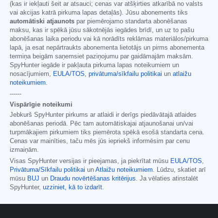
(kas ir iekļauti šeit ar atsauci; cenas var atšķirties atkarībā no valsts
vai akcijas katrā pirkuma lapas detaļās). Jūsu abonements tiks
automātiski atjaunots
par piemērojamo standarta abonēšanas
maksu, kas ir spēkā jūsu sākotnējās iegādes brīdī, un uz to pašu
abonēšanas laika periodu vai kā norādīts reklāmas materiālos/pirkuma
lapā, ja esat nepārtraukts abonementa lietotājs un pirms abonementa
termiņa beigām saņemsiet paziņojumu par gaidāmajām maksām.
SpyHunter iegāde ir pakļauta pirkuma lapas noteikumiem un
nosacījumiem,
EULA/TOS
,
privātuma/sīkfailu politikai
un
atlaižu
noteikumiem
.
------
Vispārīgie noteikumi
Jebkurš SpyHunter pirkums ar atlaidi ir derīgs piedāvātajā atlaides
abonēšanas periodā. Pēc tam automātiskajai atjaunošanai un/vai
turpmākajiem pirkumiem tiks piemērota spēkā esošā standarta cena.
Cenas var mainīties, taču mēs jūs iepriekš informēsim par cenu
izmaiņām.
Visas SpyHunter versijas ir pieejamas, ja piekrītat mūsu
EULA/TOS
,
Privātuma/Sīkfailu politikai
un
Atlaižu noteikumiem
. Lūdzu, skatiet arī
mūsu
BUJ
un
Draudu novērtēšanas kritērijus
. Ja vēlaties atinstalēt
SpyHunter,
uzziniet, kā to izdarīt
.