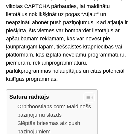
viltotas CAPTCHA pārbaudes, lai maldinātu
lietotājus noklikšķināt uz pogas “Atļaut” un
neapzināti abonēt push paziņojumus. Kad atļauja ir
piešķirta, šīs vietnes var bombardēt lietotājus ar
apšaubāmām reklāmām, kas var novest pie
ļaunprātīgām lapām, tiešsaistes krāpniecības vai
platformām, kas izplata nevēlamu programmatūru,
piemēram, reklāmprogrammatūru,
pārlūkprogrammas nolaupītājus un citas potenciāli
kaitīgas programmas.
Satura rādītājs
Orbitboostlabs.com: Maldinošs
paziņojumu slazds
Slēptās briesmas aiz push
paziņojumiem