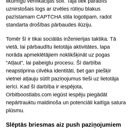
likumīgu verifikācijas soli. Tajā tiek parādīts
uznirstošais logs ar izvēles rūtiņu blakus
pazīstamam CAPTCHA stila logotipam, radot
standarta drošības pārbaudes ilūziju.
Tomēr šī ir tikai sociālās inženierijas taktika. Tā
vietā, lai pārbaudītu lietotāja aktivitātes, lapa
norāda apmeklētājiem noklikšķināt uz pogas
“Atļaut”, lai pabeigtu procesu. Šī darbība
neapstiprina cilvēka identitāti, bet gan piešķir
vietnei atļauju sūtīt paziņojumus tieši uz lietotāja
ierīci. Kad šī darbība ir iespējota,
Orbitboostlabs.com iegūst iespēju piegādāt
nepārtrauktu maldinoša un potenciāli kaitīga satura
plūsmu.
Slēptās briesmas aiz push paziņojumiem