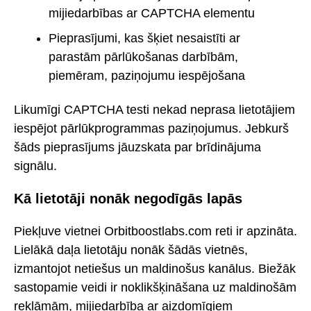
mijiedarbības ar CAPTCHA elementu
Pieprasījumi, kas šķiet nesaistīti ar
parastām pārlūkošanas darbībām,
piemēram, paziņojumu iespējošana
Likumīgi CAPTCHA testi nekad neprasa lietotājiem
iespējot pārlūkprogrammas paziņojumus. Jebkurš
šāds pieprasījums jāuzskata par brīdinājuma
signālu.
Kā lietotāji nonāk negodīgās lapās
Piekļuve vietnei Orbitboostlabs.com reti ir apzināta.
Lielākā daļa lietotāju nonāk šādās vietnēs,
izmantojot netiešus un maldinošus kanālus. Biežāk
sastopamie veidi ir noklikšķināšana uz maldinošām
reklāmām, mijiedarbība ar aizdomīgiem