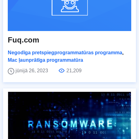
Fuq.com
Negodīga pretspiegprogrammatūras programma
,
Mac ļaunprātīga programmatūra
jūnijā 26, 2023
21,209